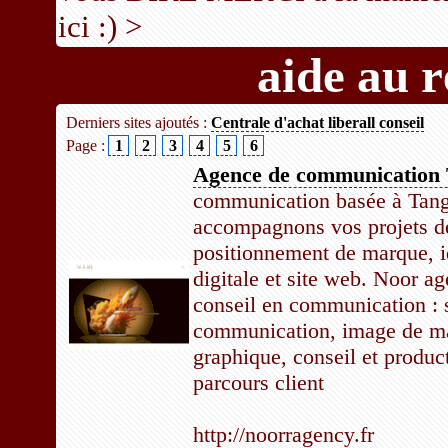
ici :) >
aide au 
Derniers sites ajoutés :
Centrale d'achat liberall conseil
Page :
1
2
3
4
5
6
Agence de communication
communication basée à Tange
accompagnons vos projets d
positionnement de marque, id
digitale et site web. Noor a
conseil en communication : s
communication, image de ma
graphique, conseil et product
parcours client
http://noorragency.fr