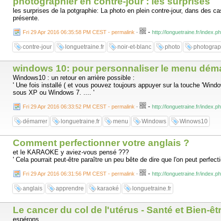
photographier en contre-jour : les surprises
les surprises de la potgraphie: La photo en plein contre-jour, dans des cas
présente.
-
Fri 29 Apr 2016 06:35:58 PM CEST - permalink
-
http://longuetraine.fr/index.
contre-jour
longuetraine.fr
noir-et-blanc
photo
photograp
windows 10: pour personnaliser le menu déma
Windows10 : un retour en arrière possible :
' Une fois installé ( et vous pouvez toujours appuyer sur la touche 'Windo
sous XP ou Windows 7. .... '
-
Fri 29 Apr 2016 06:33:52 PM CEST - permalink
-
http://longuetraine.fr/index
démarrer
longuetraine.fr
menu
Windows
Winows10
Comment perfectionner votre anglais ?
et le KARAOKE y aviez-vous pensé ???
' Cela pourrait peut-être paraître un peu bête de dire que l'on peut perfecti
-
Fri 29 Apr 2016 06:31:56 PM CEST - permalink
-
http://longuetraine.fr/index.
anglais
apprendre
karaoké
longuetraine.fr
Le cancer du col de l'utérus - Santé et Bien-êt
espérons ...