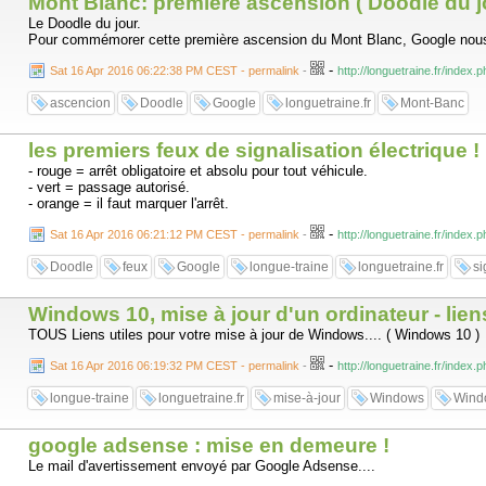
Mont Blanc: première ascension ( Doodle du j
Le Doodle du jour.
Pour commémorer cette première ascension du Mont Blanc, Google nous affi
-
Sat 16 Apr 2016 06:22:38 PM CEST - permalink
-
http://longuetraine.fr/index
ascencion
Doodle
Google
longuetraine.fr
Mont-Banc
les premiers feux de signalisation électrique !
- rouge = arrêt obligatoire et absolu pour tout véhicule.
- vert = passage autorisé.
- orange = il faut marquer l'arrêt.
-
Sat 16 Apr 2016 06:21:12 PM CEST - permalink
-
http://longuetraine.fr/index.
Doodle
feux
Google
longue-traine
longuetraine.fr
si
Windows 10, mise à jour d'un ordinateur - liens 
TOUS Liens utiles pour votre mise à jour de Windows.... ( Windows 10 )
-
Sat 16 Apr 2016 06:19:32 PM CEST - permalink
-
http://longuetraine.fr/index
longue-traine
longuetraine.fr
mise-à-jour
Windows
Wind
google adsense : mise en demeure !
Le mail d'avertissement envoyé par Google Adsense....