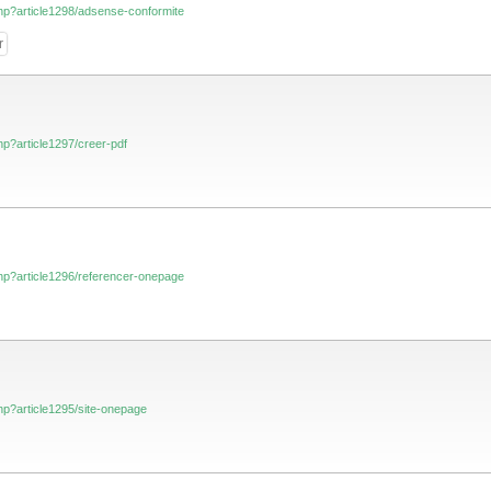
.php?article1298/adsense-conformite
r
php?article1297/creer-pdf
.php?article1296/referencer-onepage
.php?article1295/site-onepage