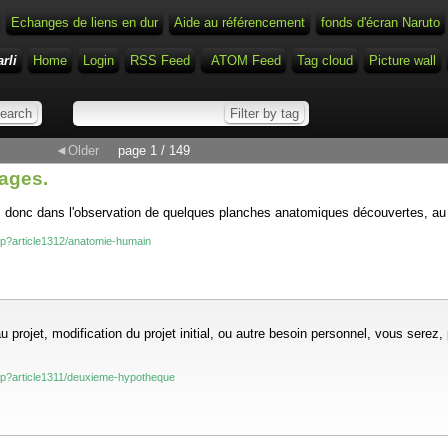
Echanges de liens en dur
Aide au référencement
fonds d'écran Naruto
rli
Home
Login
RSS Feed
ATOM Feed
Tag cloud
Picture wall
◄Older
page 1 / 149
mages.
ons donc dans l'observation de quelques planches anatomiques découvertes, au 
.php?article1312/anatomie-humain
 projet, modification du projet initial, ou autre besoin personnel, vous serez,
.php?article1311/deuxieme-hypotheque