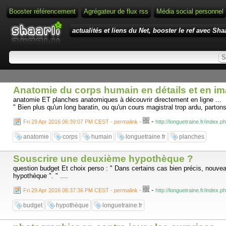
Booster référencement
Agrégateur de flux rss
Média social personnel
actualités et liens du Net, booster le ref avec Shaa
Anatomie du corps humain en détails et en i
anatomie ET planches anatomiques à découvrir directement en ligne ...
" Bien plus qu'un long baratin, ou qu'un cours magistral trop ardu, part
-
Fri 29 Apr 2016 06:39:07 PM CEST - permalink
-
http://longuetraine.fr/index
anatomie
corps
humain
longuetraine.fr
planches
Souscrire une deuxième hypothèque ?
question budget Et choix perso : " Dans certains cas bien précis, nouveau
hypothèque ". " ....
-
Fri 29 Apr 2016 06:37:36 PM CEST - permalink
-
http://longuetraine.fr/index
budget
hypothèque
longuetraine.fr