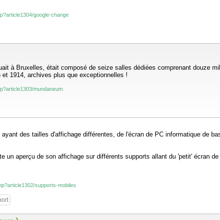
php?article1304/google-change
tuait à Bruxelles, était composé de seize salles dédiées comprenant douze mi
et 1914, archives plus que exceptionnelles !
.php?article1303/mundaneum
 ayant des tailles d'affichage différentes, de l'écran de PC informatique de bas
te un aperçu de son affichage sur différents supports allant du 'petit' écran de
.php?article1302/supports-mobiles
ort