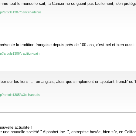
 tout le monde le sait, la Cancer ne se guérit pas facilement, s'en protéger 
php?article1307/cancer-uterus
eprésente la tradition française depuis près de 100 ans, c'est bel et bien aussi l
hp?article1306/tradition-pain
 sur les liens ... en anglais, alors que simplement en ajoutant 'french' ou 'f
php?article1305/w3c-francais
ouvelle actualité !
une nouvelle société " Alphabet Inc. ", entreprise basée, bien sûr, en Californi