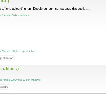
our )
che aujourd'hui un ' Doodle du jour ' sur sa page d'accueil. .....
.php?article1301/mont-blanc
php?article1300/feu-signalisation
gnalisation
utiles :)
.php?article1299/mise-a-jour-windows
ows10