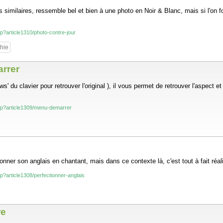
 similaires, ressemble bel et bien à une photo en Noir & Blanc, mais si l'on fo
php?article1310/photo-contre-jour
hie
rrer
ws' du clavier pour retrouver l'original ), il vous permet de retrouver l'aspec
.php?article1309/menu-demarrer
onner son anglais en chantant, mais dans ce contexte là, c'est tout à fait réalisa
php?article1308/perfectionner-anglais
re