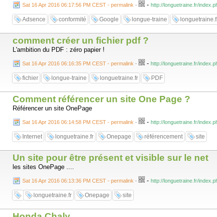
-
Sat 16 Apr 2016 06:17:56 PM CEST - permalink
-
http://longuetraine.fr/index
Adsence
conformité
Google
longue-traine
longuetraine.f
comment créer un fichier pdf ?
L'ambition du PDF : zéro papier !
-
Sat 16 Apr 2016 06:16:35 PM CEST - permalink
-
http://longuetraine.fr/index.
fichier
longue-traine
longuetraine.fr
PDF
Comment référencer un site One Page ?
Référencer un site OnePage
-
Sat 16 Apr 2016 06:14:58 PM CEST - permalink
-
http://longuetraine.fr/index
Internet
longuetraine.fr
Onepage
référencement
site
Un site pour être présent et visible sur le net
les sites OnePage ....
-
Sat 16 Apr 2016 06:13:36 PM CEST - permalink
-
http://longuetraine.fr/index
longuetraine.fr
Onepage
site
Honda Chaly