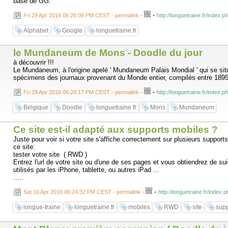
base de GG.
-
Fri 29 Apr 2016 06:26:08 PM CEST - permalink
-
http://longuetraine.fr/index.
Alphabet
Google
longuetraine.fr
le Mundaneum de Mons - Doodle du jour
à découvrir !!!
Le Mundaneum, à l'origine apelé ' Mundaneum Palais Mondial ' qui se si
spécimens des journaux provenant du Monde entier, compilés entre 1895 
-
Fri 29 Apr 2016 06:24:17 PM CEST - permalink
-
http://longuetraine.fr/index
Belgique
Doodle
longuetraine.fr
Mons
Mundaneum
Ce site est-il adapté aux supports mobiles ?
Juste pour voir si votre site s'affiche correctement sur plusieurs supports
ce site:
tester votre site ( RWD )
Entrez l'url de votre site ou d'une de ses pages et vous obtiendrez de sui
utilisés par les iPhone, tablette, ou autres iPad ...
.....
-
Sat 16 Apr 2016 06:24:32 PM CEST - permalink
-
http://longuetraine.fr/index
longue-traine
longuetraine.fr
mobiles
RWD
site
supp