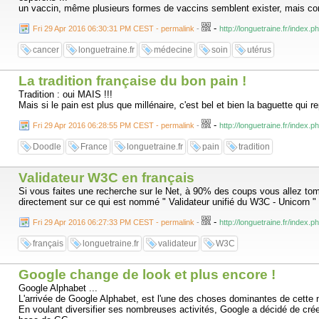
un vaccin, même plusieurs formes de vaccins semblent exister, mais comme
-
Fri 29 Apr 2016 06:30:31 PM CEST - permalink
-
http://longuetraine.fr/index.
cancer
longuetraine.fr
médecine
soin
utérus
La tradition française du bon pain !
Tradition : oui MAIS !!!
Mais si le pain est plus que millénaire, c'est bel et bien la baguette qui r
-
Fri 29 Apr 2016 06:28:55 PM CEST - permalink
-
http://longuetraine.fr/index.p
Doodle
France
longuetraine.fr
pain
tradition
Validateur W3C en français
Si vous faites une recherche sur le Net, à 90% des coups vous allez tomber
directement sur ce qui est nommé " Validateur unifié du W3C - Unicorn "
-
Fri 29 Apr 2016 06:27:33 PM CEST - permalink
-
http://longuetraine.fr/index.
français
longuetraine.fr
validateur
W3C
Google change de look et plus encore !
Google Alphabet ...
L'arrivée de Google Alphabet, est l'une des choses dominantes de cette n
En voulant diversifier ses nombreuses activités, Google a décidé de créer 