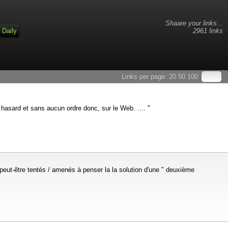
Shaare your links...
Daily
2961 links
Links per page:
20
50
100
hasard et sans aucun ordre donc, sur le Web. .... "
 peut-être tentés / amenés à penser la la solution d'une " deuxième