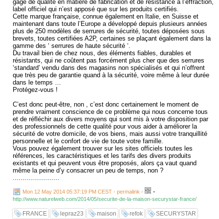
gage de qualité en matière de fabrication et de résistance à l’effraction,
label officiel qui n’est apposé que sur les produits certifiés.
Cette marque française, connue également en Italie, en Suisse et
maintenant dans toute l’Europe a développé depuis plusieurs années
plus de 250 modèles de serrures de sécurité, toutes déposées sous
brevets, toutes certifiées A2P, certaines se plaçant également dans la
gamme des ‘ serrures de haute sécurité ‘.
Du travail bien de chez nous, des éléments fiables, durables et
résistants, qui ne coûtent pas forcément plus cher que des serrures
‘standard’ vendu dans des magasins non spécialisés et qui n’offrent
que très peu de garantie quand à la sécurité, voire même à leur durée
dans le temps …
Protégez-vous !
C’est donc peut-être, non , c’est donc certainement le moment de
prendre vraiment conscience de ce problème qui nous concerne tous
et de réfléchir aux divers moyens qui sont mis à votre disposition par
des professionnels de cette qualité pour vous aider à améliorer la
sécurité de votre domicile, de vos biens, mais aussi votre tranquillité
personnelle et le confort de vie de toute votre famille.
Vous pouvez également trouver sur les sites officiels toutes les
références, les caractéristiques et les tarifs des divers produits
existants et qui peuvent vous être proposés, alors ça vaut quand
même la peine d’y consacrer un peu de temps, non ?
........................
-
Mon 12 May 2014 05:37:19 PM CEST - permalink
-
http://www.naturelweb.com/2014/05/securite-de-la-maison-securystar-france/
FRANCE
lepraz23
maison
refok
SECURYSTAR