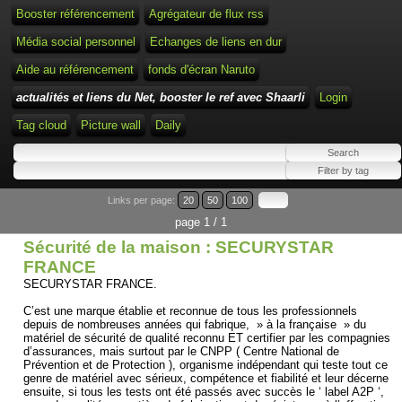
Booster référencement
Agrégateur de flux rss
Média social personnel
Echanges de liens en dur
Aide au référencement
fonds d'écran Naruto
actualités et liens du Net, booster le ref avec Shaarli
Login
Tag cloud
Picture wall
Daily
Links per page:
20
50
100
page 1 / 1
Sécurité de la maison : SECURYSTAR
FRANCE
SECURYSTAR FRANCE.
C’est une marque établie et reconnue de tous les professionnels
depuis de nombreuses années qui fabrique, » à la française » du
matériel de sécurité de qualité reconnu ET certifier par les compagnies
d’assurances, mais surtout par le CNPP ( Centre National de
Prévention et de Protection ), organisme indépendant qui teste tout ce
genre de matériel avec sérieux, compétence et fiabilité et leur décerne
ensuite, si tous les tests ont été passés avec succès le ‘ label A2P ‘,