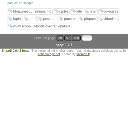
paques-en-images
blog.unesourisetmoi.info
cartes
fête
fêter
joyeuses
lapin
oeuf
postales
poussin
pâques
virtuelles
www.scoop.it/t/fonds-d-ecran-gratuits
Links per page:
20
50
100
page 1 / 1
Shaarli 0.0.41 beta
- The personal, minimalist, super-fast, no-database delicious clone. By
sebsauvage.net
. Theme by
idleman.fr
.