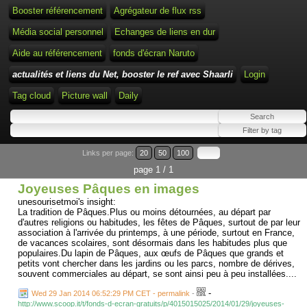
Booster référencement
Agrégateur de flux rss
Média social personnel
Echanges de liens en dur
Aide au référencement
fonds d'écran Naruto
actualités et liens du Net, booster le ref avec Shaarli
Login
Tag cloud
Picture wall
Daily
Links per page:
20
50
100
page 1 / 1
Joyeuses Pâques en images
unesourisetmoi's insight:
La tradition de Pâques.Plus ou moins détournées, au départ par
d'autres religions ou habitudes, les fêtes de Pâques, surtout de par leur
association à l'arrivée du printemps, à une période, surtout en France,
de vacances scolaires, sont désormais dans les habitudes plus que
populaires.Du lapin de Pâques, aux œufs de Pâques que grands et
petits vont chercher dans les jardins ou les parcs, nombre de dérives,
souvent commerciales au départ, se sont ainsi peu à peu installées....
-
Wed 29 Jan 2014 06:52:29 PM CET - permalink
-
http://www.scoop.it/t/fonds-d-ecran-gratuits/p/4015015025/2014/01/29/joyeuses-