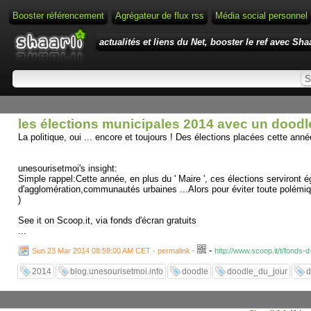
Booster référencement
Agrégateur de flux rss
Média social personnel
actualités et liens du Net, booster le ref avec Shaa
les élections municipales 2014 avec un doodle
La politique, oui ... encore et toujours ! Des élections placées cette anné
unesourisetmoi's insight:
Simple rappel:Cette année, en plus du ' Maire ', ces élections serviro
d'agglomération,communautés urbaines ...Alors pour éviter toute polémique, t
)
See it on Scoop.it, via fonds d'écran gratuits
...
-
Sun 23 Mar 2014 08:59:00 AM CET - permalink
-
http://www.scoop.it/t/fonds-
2014
blog.unesourisetmoi.info
doodle
doodle_du_jour
d