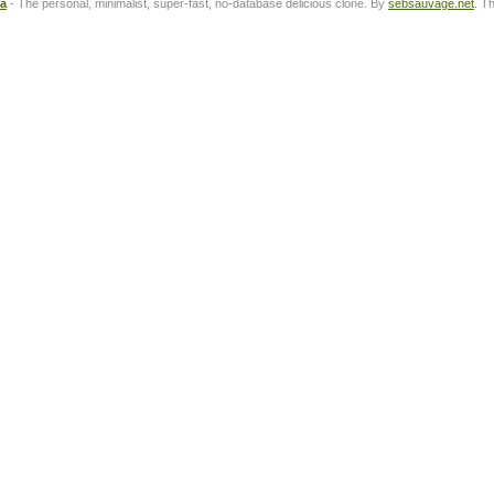
ta
- The personal, minimalist, super-fast, no-database delicious clone. By
sebsauvage.net
. T