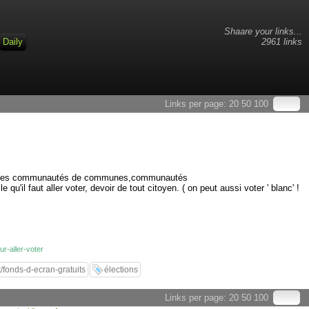
Shaare your links...
Daily
2961 links
Links per page:
20
50
100
s pour les communautés de communes,communautés
u'il faut aller voter, devoir de tout citoyen. ( on peut aussi voter ' blanc' !
r-aller-voter
/fonds-d-ecran-gratuits
élections
Links per page:
20
50
100