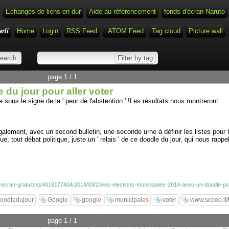
Echanges de liens en dur
Aide au référencement
fonds d'écran Naruto
rli
Home
Login
RSS Feed
ATOM Feed
Tag cloud
Picture wall
page 1 / 1
 du jour pour aller voter
e sous le signe de la ' peur de l'abstention ' !Les résultats nous montreront...
nt également, avec un second bulletin, une seconde urne à définir les liste
out débat politique, juste un ' relais ' de ce doodle du jour, qui nous rappelle q
d-ecran-gratuits/p/4018177404/2014/03/23/les-elections-municipales-2014-avec-un-doodle-pou
oodledujour
Google
google
municipales
voter
www.scoop.it/t
page 1 / 1