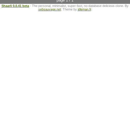
page 1 / 1
Shaarli 0.0.41 beta
- The personal, minimalist, super-fast, no-database delicious clone. By
sebsauvage.net
. Theme by
idleman.fr
.