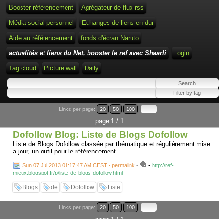
Booster référencement
Agrégateur de flux rss
Média social personnel
Echanges de liens en dur
Aide au référencement
fonds d'écran Naruto
actualités et liens du Net, booster le ref avec Shaarli
Login
Tag cloud
Picture wall
Daily
Links per page:
20
50
100
page 1 / 1
Dofollow Blog: Liste de Blogs Dofollow
Liste de Blogs Dofollow classée par thématique et régulièrement mise
a jour, un outil pour le référencement
-
Sun 07 Jul 2013 01:17:47 AM CEST - permalink
-
http://ref-
mieux.blogspot.fr/p/liste-de-blogs-dofollow.html
Blogs
de
Dofollow
Liste
Links per page:
20
50
100