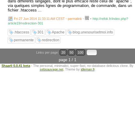
dans différents langages, dont le plus efficace reste celui de ' apache ',
via quelques simples lignes de programmation, de commande, dans un
fichier .htaccess ...
-
Fri 27 Jun 2014 11:33:11 AM CEST - permalink
-
http://refok.fr/index.php?
article19/redirection-301
.htaccess
301
Apache
blog.unesourisetmoi.info
permanente
redirection
Links per page:
20
50
100
page 1 / 1
Shaarli 0.0.41 beta
- The personal, minimalist, super-fast, no-database delicious clone. By
sebsauvage.net
. Theme by
idleman.fr
.