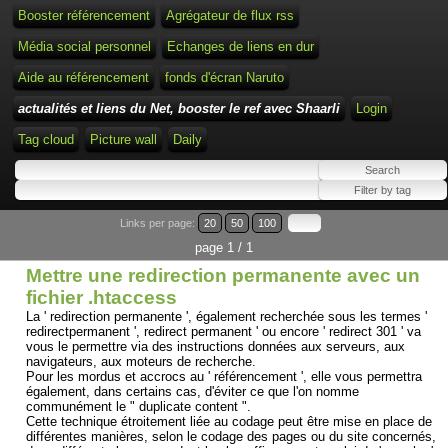
Booster référencement
Agrégateur de flux rss
Média social personnel
Echanges de liens en dur
Aide au référencement
fonds d'écran Naruto
actualités et liens du Net, booster le ref avec Shaarli
Login
Tag cloud
Picture wall
Daily
Links per page:
20
50
100
page 1 / 1
Mettre une redirection permanente avec un
fichier .htaccess
La ' redirection permanente ', également recherchée sous les termes '
redirectpermanent ', redirect permanent ' ou encore ' redirect 301 ' va
vous le permettre via des instructions données aux serveurs, aux
navigateurs, aux moteurs de recherche.
Pour les mordus et accrocs au ' référencement ', elle vous permettra
également, dans certains cas, d'éviter ce que l'on nomme
communément le " duplicate content ".
Cette technique étroitement liée au codage peut être mise en place de
différentes manières, selon le codage des pages ou du site concernés,