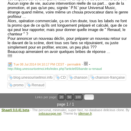
Aucun signe de vie, aucune intervention réelle de sa part... que de la
promotion, et pas qu'un peu, signée ' P.N.' pour Universal Music,
étrange quand même, voire même un chouia provocateur dans le genre
profiteur ...
Alors, opération commerciale, ça on s'en doute, tous les labels ne font
la promo que de ce qu'ils ont longuement préparé et calculé, que de ce
qui peut leur rapporter, mais pour donner quelle image de " Renaud, le
chanteur " ?
Pour annoncer un nouveau déclin, pour préparer un nouveau retour sur
le davant de la scène, dont tous ses fans se réjouiraient, ou juste
simplement pour en profiter, encore, un peu plus ???
Beaucoup aimeraient en avoir quelques bribes de réponse ...
!!!!
-
Tue 08 Jul 2014 04:10:17 PM CEST - permalink
-
http://blog.unesourisetmoi.info/index.php?article65/bande-a-renaud
blog.unesourisetmoi.info
CD
chanson
chanson-française
promo
Renaud
Links per page:
20
50
100
page 1 / 1
Shaarli 0.0.41 beta
- The personal, minimalist, super-fast, no-database delicious clone. By
sebsauvage.net
. Theme by
idleman.fr
.