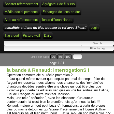
Booster référencement
Agrégateur de flux rss
Média social personnel
Echanges de liens en dur
Aide au référencement
fonds d'écran Naruto
actualités et liens du Net, booster le ref avec Shaarli
Login
Tag cloud
Picture wall
Daily
Links per page:
20
50
100
page 1 / 1
la bande à Renaud: interrogationS !
Opération commerciale ou réelle promotion ?
Il faut quand même avouer que, depuis pas mal de temps, faire de
l'argent en ressortant des albums, des chansons, des 'remake' de
chanteurs décédés semble être une chose qui doit être plus que
lucrative pour certains éditeurs rien qu'à en voir les sorties sur Dalida,
Claude François ou autre Mickaël Jackson ...
Mais, une telle ' opération ', avec les chansons d'un auteur
contemporain, là c'est bien le première fois qu'on nous la fait !!!
Renaud, malgré un tout petit buzz d'informations, à partir de propos
plus ou moins détournés qui 'auraient' été tenue par Hugues Auffray,
est toujours bel et bien parmi nous ... et là, a-t-il eu son mot à dire ???