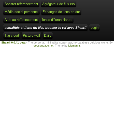
Booster référencement
Agrégateur de flux rss
Média social personnel
Echanges de liens en dur
Aide au référencement
fonds d'écran Naruto
actualités et liens du Net, booster le ref avec Shaarli
Login
Tag cloud
Picture wall
Daily
Shaarli 0.0.41 beta
- The personal, minimalist, super-fast, no-database delicious clone. By
sebsauvage.net
. Theme by
idleman.fr
.