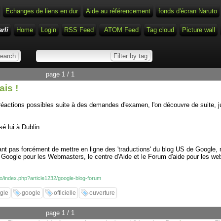
Echanges de liens en dur
Aide au référencement
fonds d'écran Naruto
rli
Home
Login
RSS Feed
ATOM Feed
Tag cloud
Picture wall
page 1 / 1
ais !
réactions possibles suite à des demandes d'examen, l'on découvre de suite, ju
é lui à Dublin.
ntenant pas forcément de mettre en ligne des 'traductions' du blog US de Googl
s Google pour les Webmasters, le centre d'Aide et le Forum d'aide pour les webm
nfo/index.php?article1232/google-blog-forum
gle
google
officielle
ouverture
page 1 / 1