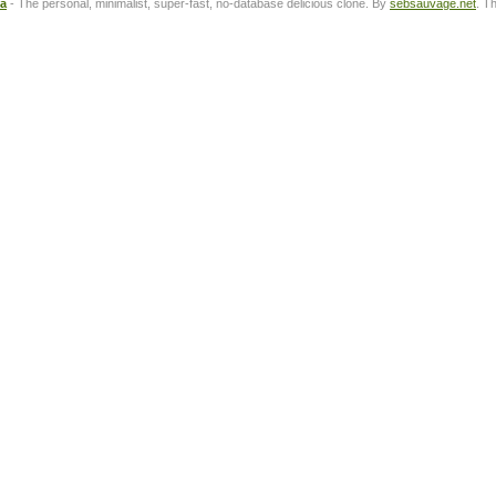
ta
- The personal, minimalist, super-fast, no-database delicious clone. By
sebsauvage.net
. T