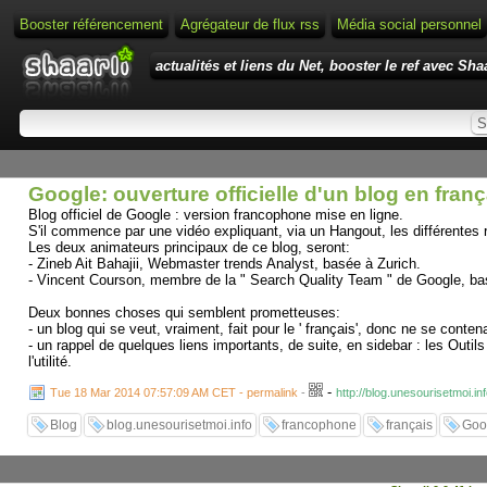
Booster référencement
Agrégateur de flux rss
Média social personnel
actualités et liens du Net, booster le ref avec Shaa
Google: ouverture officielle d'un blog en franç
Blog officiel de Google : version francophone mise en ligne.
S'il commence par une vidéo expliquant, via un Hangout, les différentes 
Les deux animateurs principaux de ce blog, seront:
- Zineb Ait Bahajii, Webmaster trends Analyst, basée à Zurich.
- Vincent Courson, membre de la " Search Quality Team " de Google, bas
Deux bonnes choses qui semblent prometteuses:
- un blog qui se veut, vraiment, fait pour le ' français', donc ne se co
- un rappel de quelques liens importants, de suite, en sidebar : les Outil
l'utilité.
-
Tue 18 Mar 2014 07:57:09 AM CET - permalink
-
http://blog.unesourisetmoi.i
Blog
blog.unesourisetmoi.info
francophone
français
Goo