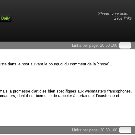
Shaare your links...
Daily
2961 links
Links per page:
20
50
100
ste dans le post suivant le pourquoi du comment de la 'chose' ...
e, mais la promesse d'articles bien spécifiques aux webmasters francophones.
asters, dont il est bien utile de rappeler à certains et l’existence et
Links per page:
20
50
100