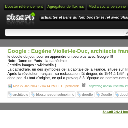
Booster référencement
Agrégateur de flux rss
Média social personnel
actualités et liens du Net, booster le ref avec Shaa
Google : Eugène Viollet-le-Duc, architecte fra
le doodle du jour, pour en apprendre un peu plus avec Google !!!
Notre-Dame de Paris : la cathédrale.
( crédits images : wikimédia )
La cathédrale, un des symboles de la capitale de la France, située sur l'
Après la révolution français, sa restauration fût dirigée, de 1844 à 1864
donc pas du tout d'origine, ce qui a provoqué à l'époque de nombreuses c
-
Mon 27 Jan 2014 12:04:14 PM CET - permalink
-
http://blog.unesourisetmoi.i
architecte
blog.unesourisetmoi.info
doodle
Doodle
dood
Shaarli 0.0.41 be