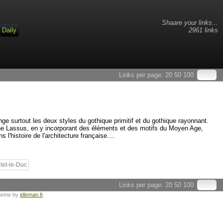
Shaare your links...
Daily
2961 links
Links per page:
20
50
100
nge surtout les deux styles du gothique primitif et du gothique rayonnant.
toine Lassus, en y incorporant des éléments et des motifs du Moyen Age,
histoire de l'architecture française....
llet-le-Duc
Links per page:
20
50
100
heme by
idleman.fr
.