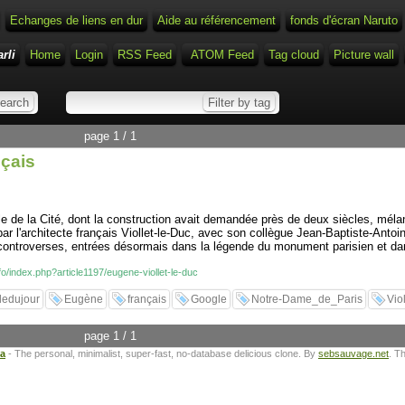
Echanges de liens en dur
Aide au référencement
fonds d'écran Naruto
rli
Home
Login
RSS Feed
ATOM Feed
Tag cloud
Picture wall
page 1 / 1
nçais
île de la Cité, dont la construction avait demandée près de deux siècles, méla
, par l'architecte français Viollet-le-Duc, avec son collègue Jean-Baptiste-An
ontroverses, entrées désormais dans la légende du monument parisien et dans l'
nfo/index.php?article1197/eugene-viollet-le-duc
ledujour
Eugène
français
Google
Notre-Dame_de_Paris
Vio
page 1 / 1
ta
- The personal, minimalist, super-fast, no-database delicious clone. By
sebsauvage.net
. T