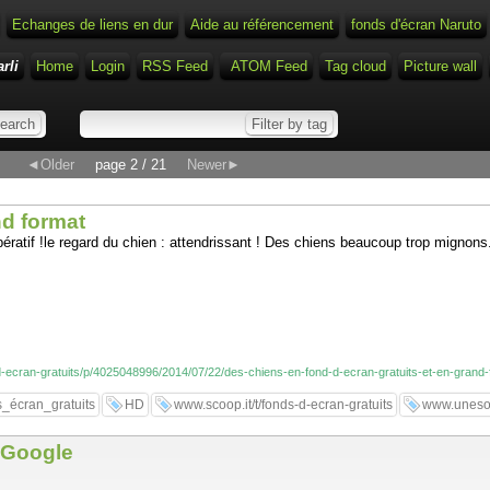
Echanges de liens en dur
Aide au référencement
fonds d'écran Naruto
rli
Home
Login
RSS Feed
ATOM Feed
Tag cloud
Picture wall
◄Older
page 2 / 21
Newer►
nd format
ératif !le regard du chien : attendrissant ! Des chiens beaucoup trop mignon
-d-ecran-gratuits/p/4025048996/2014/07/22/des-chiens-en-fond-d-ecran-gratuits-et-en-grand
s_écran_gratuits
HD
www.scoop.it/t/fonds-d-ecran-gratuits
www.unesou
r Google