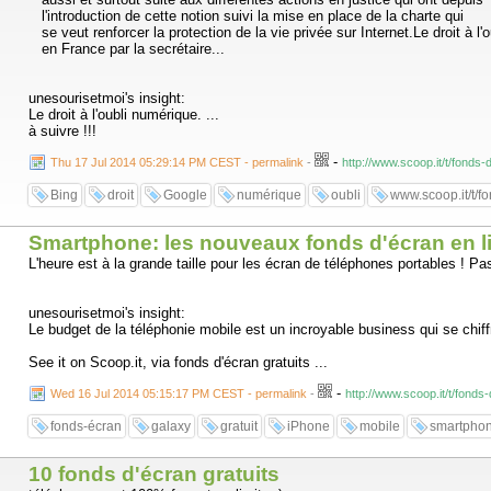
l'introduction de cette notion suivi la mise en place de la charte qui
se veut renforcer la protection de la vie privée sur Internet.Le droit à l'
en France par la secrétaire...
unesourisetmoi's insight:
Le droit à l'oubli numérique. ...
à suivre !!!
-
Thu 17 Jul 2014 05:29:14 PM CEST - permalink
-
http://www.scoop.it/t/fonds
Bing
droit
Google
numérique
oubli
www.scoop.it/t/fo
Smartphone: les nouveaux fonds d'écran en l
L'heure est à la grande taille pour les écran de téléphones portables ! Pas
unesourisetmoi's insight:
Le budget de la téléphonie mobile est un incroyable business qui se chiffr
See it on Scoop.it, via fonds d'écran gratuits ...
-
Wed 16 Jul 2014 05:15:17 PM CEST - permalink
-
http://www.scoop.it/t/fond
fonds-écran
galaxy
gratuit
iPhone
mobile
smartpho
10 fonds d'écran gratuits