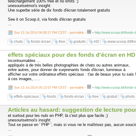
téléchargement 100% free et no limits :)
unesourisetmoi's insight:
Une superbe série de dix fonds d'écran totalement gratuits
See it on Scoop.it, via fonds d'écran gratuits
...
-
Sun 13 Jul 2014 06:08:17 PM CEST - permalink
-
http://www.scoop.it/t/fonds
chats
fonds-écran
free
gratuits
HD
www.scoop.it/t/fo
effets spéciaux pour des fonds d'écran en HD
incontournables ...
appliqués à de très belles photographies de chats ou autres animaux,
entre autres, pour donner de surprenants fonds d'écran, lumineux à
afficher sur votre ordinateur.effets spéciaux : t'as de beaux yeux tu sais
à ces images,......
-
Sun 13 Jul 2014 05:13:57 PM CEST - permalink
-
http://www.scoop.it/t/fonds
effets-spéciaux
fonds
fonds-écran
free
gratuit
photo
Articles au hasard: suggestion de lecture pour
et surtout pour les nuls en PHP, là c'est plus que facile ;)
unesourisetmoi's insight:
Tout se passe en ' PHP ', mais si vous ne le maîtrisez pas, aucun soucis,
...