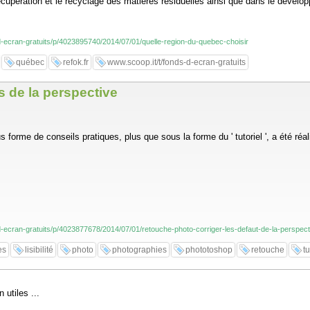
cupération et le recyclage des matières résiduelles ainsi que dans le dével
-d-ecran-gratuits/p/4023895740/2014/07/01/quelle-region-du-quebec-choisir
québec
refok.fr
www.scoop.it/t/fonds-d-ecran-gratuits
s de la perspective
forme de conseils pratiques, plus que sous la forme du ' tutoriel ', a été réa
-d-ecran-gratuits/p/4023877678/2014/07/01/retouche-photo-corriger-les-defaut-de-la-perspect
es
lisibilité
photo
photographies
phototoshop
retouche
tu
 utiles ...