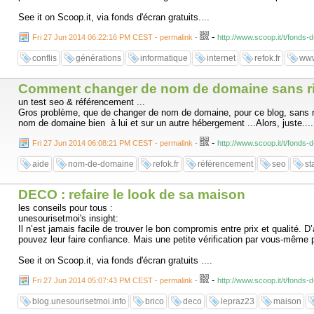
See it on Scoop.it, via fonds d'écran gratuits....
-
Fri 27 Jun 2014 06:22:16 PM CEST - permalink
-
http://www.scoop.it/t/fonds-
conflis
générations
informatique
internet
refok.fr
www
Comment changer de nom de domaine sans ri
un test seo & référencement ...
Gros problème, que de changer de nom de domaine, pour ce blog, sans rien
nom de domaine bien à lui et sur un autre hébergement ...Alors, juste.....
-
Fri 27 Jun 2014 06:08:21 PM CEST - permalink
-
http://www.scoop.it/t/fond
aide
nom-de-domaine
refok.fr
référencement
seo
st
DECO : refaire le look de sa maison
les conseils pour tous :
unesourisetmoi's insight:
Il n’est jamais facile de trouver le bon compromis entre prix et qualité.
pouvez leur faire confiance. Mais une petite vérification par vous-même 
See it on Scoop.it, via fonds d'écran gratuits ....
-
Fri 27 Jun 2014 05:07:43 PM CEST - permalink
-
http://www.scoop.it/t/fonds
blog.unesourisetmoi.info
brico
deco
lepraz23
maison