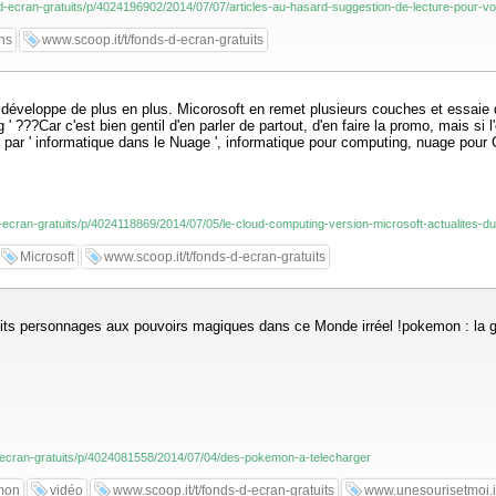
-d-ecran-gratuits/p/4024196902/2014/07/07/articles-au-hasard-suggestion-de-lecture-pour-vo
ns
www.scoop.it/t/fonds-d-ecran-gratuits
 développe de plus en plus. Micorosoft en remet plusieurs couches et essaie 
 ' ???Car c'est bien gentil d'en parler de partout, d'en faire la promo, mais s
 par ' informatique dans le Nuage ', informatique pour computing, nuage pour 
d-ecran-gratuits/p/4024118869/2014/07/05/le-cloud-computing-version-microsoft-actualites-du
Microsoft
www.scoop.it/t/fonds-d-ecran-gratuits
tits personnages aux pouvoirs magiques dans ce Monde irréel !pokemon : la g
-d-ecran-gratuits/p/4024081558/2014/07/04/des-pokemon-a-telecharger
mon
vidéo
www.scoop.it/t/fonds-d-ecran-gratuits
www.unesourisetmoi.i