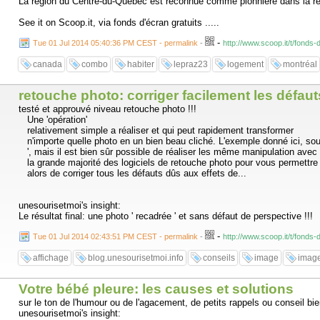
La région du Centre-du-Québec est reconnue comme pionnière dans la ré
See it on Scoop.it, via fonds d'écran gratuits .....
-
Tue 01 Jul 2014 05:40:36 PM CEST - permalink
-
http://www.scoop.it/t/fonds
canada
combo
habiter
lepraz23
logement
montréal
retouche photo: corriger facilement les défaut
testé et approuvé niveau retouche photo !!!
Une 'opération'
relativement simple a réaliser et qui peut rapidement transformer
n'importe quelle photo en un bien beau cliché. L'exemple donné ici, sous 
', mais il est bien sûr possible de réaliser les même manipulation avec
la grande majorité des logiciels de retouche photo pour vous permettre
alors de corriger tous les défauts dûs aux effets de...
unesourisetmoi's insight:
Le résultat final: une photo ' recadrée ' et sans défaut de perspective !!!
-
Tue 01 Jul 2014 02:43:51 PM CEST - permalink
-
http://www.scoop.it/t/fonds
affichage
blog.unesourisetmoi.info
conseils
image
imag
Votre bébé pleure: les causes et solutions
sur le ton de l'humour ou de l'agacement, de petits rappels ou conseil bien
unesourisetmoi's insight: