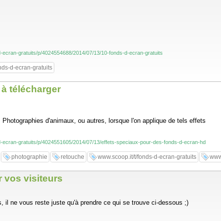
-d-ecran-gratuits/p/4024554688/2014/07/13/10-fonds-d-ecran-gratuits
nds-d-ecran-gratuits
 à télécharger
 ! Photographies d'animaux, ou autres, lorsque l'on applique de tels effets
-d-ecran-gratuits/p/4024551605/2014/07/13/effets-speciaux-pour-des-fonds-d-ecran-hd
photographie
retouche
www.scoop.it/t/fonds-d-ecran-gratuits
www
 vos visiteurs
 il ne vous reste juste qu'à prendre ce qui se trouve ci-dessous ;)