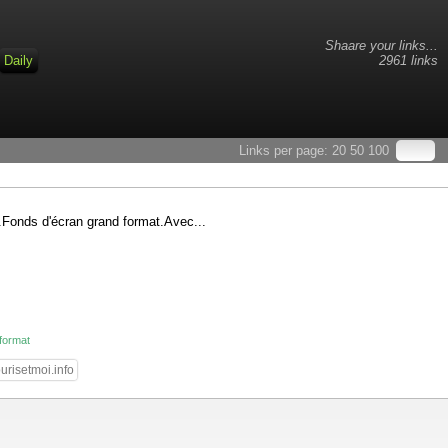
Shaare your links...
Daily
2961 links
Links per page:
20
50
100
s.Fonds d'écran grand format.Avec...
-format
risetmoi.info