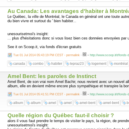
Au Canada: Les avantages d'habiter à Montré
Le Québec, la ville de Montréal, le Canada en général ont une toute autre p
du bien vivre et surtout du ' bien habiter...
unesourisetmoi's insight:
... plus d'hésitations donc si vous lisez bien ces données envoyées par un
See it on Scoop.it, via fonds d'écran gratuits
-
Tue 01 Jul 2014 05:43:19 PM CEST - permalink
-
http://www.scoop.it/t/fonds
canada
combo
habiter
lepraz23
logement
montréal
Amel Bent: les paroles de Instinct
Amel Bent, de son vrai nom Amel Bachir, nous revient avec un nouvel albu
album, elle en devient même encore plus sympathique et transpire la bon
-
Tue 01 Jul 2014 05:41:51 PM CEST - permalink
-
http://www.scoop.it/t/fonds
album
album
amel
amel
amel-bent
amel-bent
b
Quelle région du Québec faut-il choisir ?
alors il vous faut prendre le temps de visiter le pays, la région, de pren
unesourisetmoi's insight: