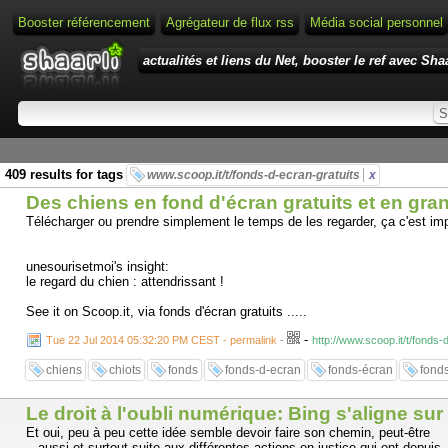
Booster référencement
Agrégateur de flux rss
Média social personnel
actualités et liens du Net, booster le ref avec Shaa
409 results for tags
www.scoop.it/t/fonds-d-ecran-gratuits
x
Des chiens en fond d'écran gratuits et en gra
Télécharger ou prendre simplement le temps de les regarder, ça c'est imp
unesourisetmoi's insight:
le regard du chien : attendrissant !
See it on Scoop.it, via fonds d'écran gratuits .....
-
Tue 22 Jul 2014 05:32:20 PM CEST - permalink
-
http://www.scoop.it/t/fonds
chiens
chiots
fonds
fonds-d-ecran
fonds-écran
fond
Le droit à l'oubli numérique: Bing s'aligne su
Et oui, peu à peu cette idée semble devoir faire son chemin, peut-être
aussi et surtout suite aux différentes actions en justice qui ont depuis