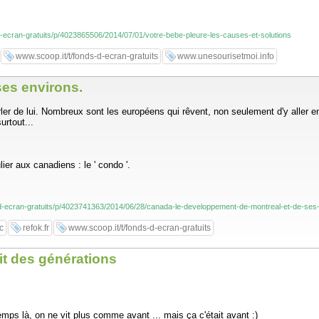
-d-ecran-gratuits/p/4023865506/2014/07/01/votre-bebe-pleure-les-causes-et-solutions
www.scoop.it/t/fonds-d-ecran-gratuits
www.unesourisetmoi.info
ses environs.
 de lui. Nombreux sont les européens qui rêvent, non seulement d'y aller en 
urtout...
ier aux canadiens : le ' condo '.
s-d-ecran-gratuits/p/4023741363/2014/06/28/canada-le-developpement-de-montreal-et-de-ses
c
refok.fr
www.scoop.it/t/fonds-d-ecran-gratuits
it des générations
emps là, on ne vit plus comme avant ... mais ça c'était avant :)