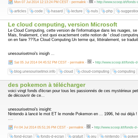
-
Mon 07 Jul 2014 12:13:24 PM CEST - permalink
-
http://www.scoop.it/t/fonds
articles
code
hasard
lecture
nuls
php
suggestio
Le cloud computing, version Microsoft
Le Cloud Computing, cette version de l'informatique dans les nuages, se
Mais, finalement, c'est quoi exactement cette notion de ' cloud computing
on en faire ???Le Cloud Computing.Un terme qui, littéralement, se traduit
unesourisetmoi's insigh ...
-
Sat 05 Jul 2014 04:45:52 PM CEST - permalink
-
http://www.scoop.it/t/fonds-
blog.unesourisetmoi.info
cloud
cloud-computing
computing
des pokemon à télécharger
voici vingt fonds d'écran pour tous les passionnés de ces mystérieux pe
de découvrir de ce...
unesourisetmoi's insight:
Nintendo à lancé le mot ET le monde Pokemon en ... 1996, hé oui déjà !
....
-
Fri 04 Jul 2014 05:51:26 PM CEST - permalink
-
http://www.scoop.it/t/fonds
fond-écran
fonds-d-ecran
gratuit
jeu
nintendo
poke