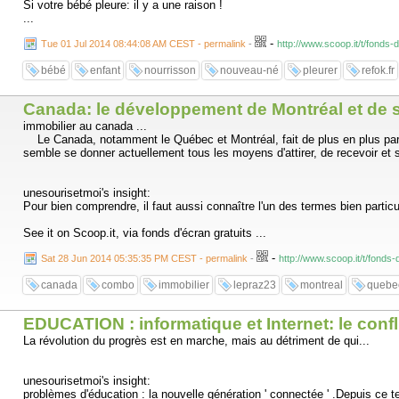
Si votre bébé pleure: il y a une raison !
...
-
Tue 01 Jul 2014 08:44:08 AM CEST - permalink
-
http://www.scoop.it/t/fonds
bébé
enfant
nourrisson
nouveau-né
pleurer
refok.fr
Canada: le développement de Montréal et de 
immobilier au canada ...
Le Canada, notamment le Québec et Montréal, fait de plus en plus parler
semble se donner actuellement tous les moyens d'attirer, de recevoir et s
unesourisetmoi's insight:
Pour bien comprendre, il faut aussi connaître l'un des termes bien particul
See it on Scoop.it, via fonds d'écran gratuits ...
-
Sat 28 Jun 2014 05:35:35 PM CEST - permalink
-
http://www.scoop.it/t/fond
canada
combo
immobilier
lepraz23
montreal
quebe
EDUCATION : informatique et Internet: le confl
La révolution du progrès est en marche, mais au détriment de qui...
unesourisetmoi's insight:
problèmes d'éducation : la nouvelle génération ' connectée ' .Depuis ce t