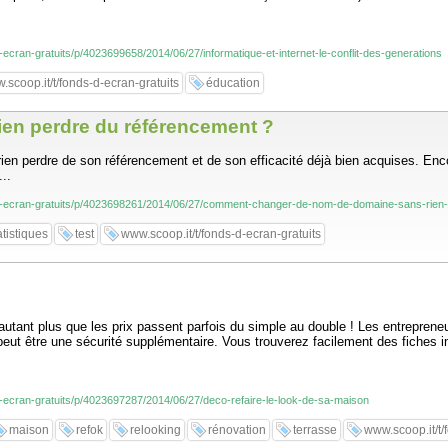
d-ecran-gratuits/p/4023699658/2014/06/27/informatique-et-internet-le-conflit-des-generations
.scoop.it/t/fonds-d-ecran-gratuits
éducation
en perdre du référencement ?
 perdre de son référencement et de son efficacité déjà bien acquises. Encore
..
s-d-ecran-gratuits/p/4023698261/2014/06/27/comment-changer-de-nom-de-domaine-sans-rien
atistiques
test
www.scoop.it/t/fonds-d-ecran-gratuits
 D’autant plus que les prix passent parfois du simple au double ! Les entrepre
peut être une sécurité supplémentaire. Vous trouverez facilement des fiches 
-d-ecran-gratuits/p/4023697287/2014/06/27/deco-refaire-le-look-de-sa-maison
maison
refok
relooking
rénovation
terrasse
www.scoop.it/t/