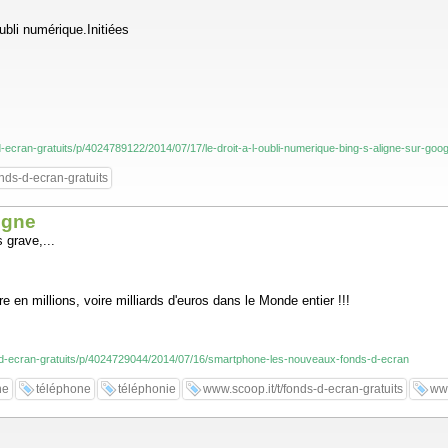
oubli numérique.Initiées
-d-ecran-gratuits/p/4024789122/2014/07/17/le-droit-a-l-oubli-numerique-bing-s-aligne-sur-goog
nds-d-ecran-gratuits
igne
 grave,...
e en millions, voire milliards d'euros dans le Monde entier !!!
s-d-ecran-gratuits/p/4024729044/2014/07/16/smartphone-les-nouveaux-fonds-d-ecran
ne
téléphone
téléphonie
www.scoop.it/t/fonds-d-ecran-gratuits
www