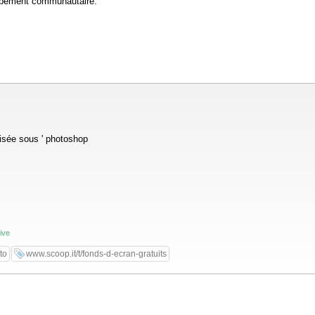
oppement communautaire.
lisée sous ' photoshop
ive
to
www.scoop.it/t/fonds-d-ecran-gratuits