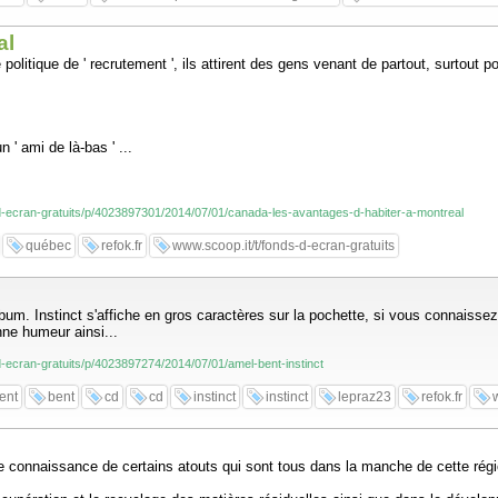
al
olitique de ' recrutement ', ils attirent des gens venant de partout, surtout po
 ' ami de là-bas ' ...
-d-ecran-gratuits/p/4023897301/2014/07/01/canada-les-avantages-d-habiter-a-montreal
québec
refok.fr
www.scoop.it/t/fonds-d-ecran-gratuits
m. Instinct s'affiche en gros caractères sur la pochette, si vous connaissez
ne humeur ainsi...
-d-ecran-gratuits/p/4023897274/2014/07/01/amel-bent-instinct
ent
bent
cd
cd
instinct
instinct
lepraz23
refok.fr
dre connaissance de certains atouts qui sont tous dans la manche de cette région