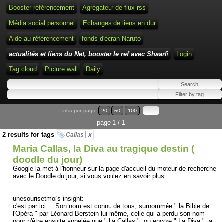
Booster référencement
Agrégateur de flux rss
Média social personnel
Echanges de liens en dur
Aide au référencement
fonds d'écran Naruto
actualités et liens du Net, booster le ref avec Shaarli
Login
Tag cloud
Picture wall
Daily
Links per page:
20
50
100
page 1 / 1
2 results for tags
Callas
x
Maria Callas, la Diva au tragique destin (
doodle du jour)
Google la met à l'honneur sur la page d'accueil du moteur de recherche
avec le Doodle du jour, si vous voulez en savoir plus ...
unesourisetmoi's insight:
c'est par ici ... Son nom est connu de tous, surnommée " la Bible de
l'Opéra " par Léonard Berstein lui-même, celle qui a perdu son nom
pour n'être ensuite appelée que " La Callas ", ou encore " La Diva ", a