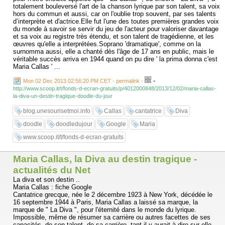
totalement bouleversé l'art de la chanson lyrique par son talent, sa voix
hors du commun et aussi, car on l'oublie trop souvent, par ses talents
d’interprète et d'actrice.Elle fut l'une des toutes premières grandes voix
du monde à savoir se servir du jeu de l'acteur pour valoriser davantage
et sa voix au registre très étendu, et son talent de tragédienne, et les
œuvres qu'elle a interprétées.Soprano 'dramatique', comme on la
surnomma aussi, elle a chanté dès l'âge de 17 ans en public, mais le
véritable succès arriva en 1944 quand on pu dire ' la prima donna c'est
Maria Callas ' ...
-
Mon 02 Dec 2013 02:56:20 PM CET - permalink
-
http://www.scoop.it/t/fonds-d-ecran-gratuits/p/4012000848/2013/12/02/maria-callas-
la-diva-un-destin-tragique-doodle-du-jour
blog.unesourisetmoi.info
Callas
cantatrice
Diva
doodle
doodledujour
Google
Maria
www.scoop.it/t/fonds-d-ecran-gratuits
Maria Callas, la Diva au destin tragique -
actualités du Net
La diva et son destin ..
Maria Callas : fiche Google
Cantatrice grecque, née le 2 décembre 1923 à New York, décédée le
16 septembre 1944 à Paris, Maria Callas a laissé sa marque, la
marque de " La Diva ", pour l'éternité dans le monde du lyrique.
Impossible, même de résumer sa carrière ou autres facettes de ses
capacités, de son talent, de sa carrière, tant il y aurait à dire sur elle ...