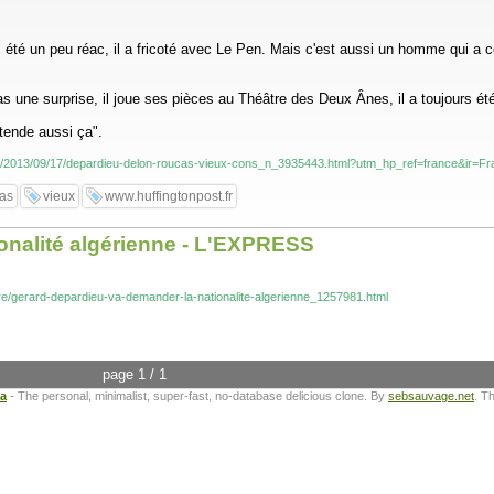
ours été un peu réac, il a fricoté avec Le Pen. Mais c'est aussi un homme qui a
 une surprise, il joue ses pièces au Théâtre des Deux Ânes, il a toujours été
ntende aussi ça".
.fr/2013/09/17/depardieu-delon-roucas-vieux-cons_n_3935443.html?utm_hp_ref=france&ir=F
as
vieux
www.huffingtonpost.fr
onalité algérienne - L'EXPRESS
ure/gerard-depardieu-va-demander-la-nationalite-algerienne_1257981.html
page 1 / 1
ta
- The personal, minimalist, super-fast, no-database delicious clone. By
sebsauvage.net
. T