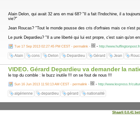
Alain Delon, qui avait 32 ans en mai 68? "Il a fait l'Indochine, il a touj
vie?"
Jean Roucas? "Tout le monde pousse des cris d'orfraies mais ce n'est pas
Le punk Depardieu? "Il a une liberté qui lui est propre, c'est sain qu'on e
-
Tue 17 Sep 2013 02:27:45 PM CEST - permalink
-
http://www.huffingtonpost
Alain
cons
Delon
Depardieu
Gérard
Jean
Rouc
VIDEO. Gérard Depardieu va demander la nati
le top du comble : le buzz inutile !!! on se fout de nous !!!
-
Sun 16 Jun 2013 11:50:13 AM CEST - permalink
-
http://www.lexpress.fr/cult
algérienne
depardieu
gérard
nationalité
Shaarli 0.0.41 be