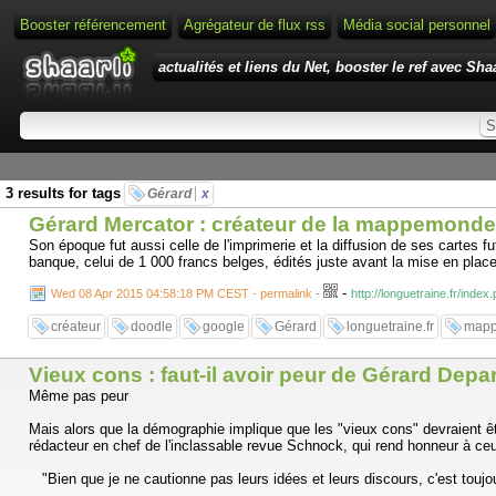
Booster référencement
Agrégateur de flux rss
Média social personnel
actualités et liens du Net, booster le ref avec Shaa
3 results for tags
Gérard
x
Gérard Mercator : créateur de la mappemond
Son époque fut aussi celle de l'imprimerie et la diffusion de ses cartes fu
banque, celui de 1 000 francs belges, édités juste avant la mise en place de
-
Wed 08 Apr 2015 04:58:18 PM CEST - permalink
-
http://longuetraine.fr/inde
créateur
doodle
google
Gérard
longuetraine.fr
map
Vieux cons : faut-il avoir peur de Gérard Dep
Même pas peur
Mais alors que la démographie implique que les "vieux cons" devraient êt
rédacteur en chef de l'inclassable revue Schnock, qui rend honneur à ceux
"Bien que je ne cautionne pas leurs idées et leurs discours, c'est touj