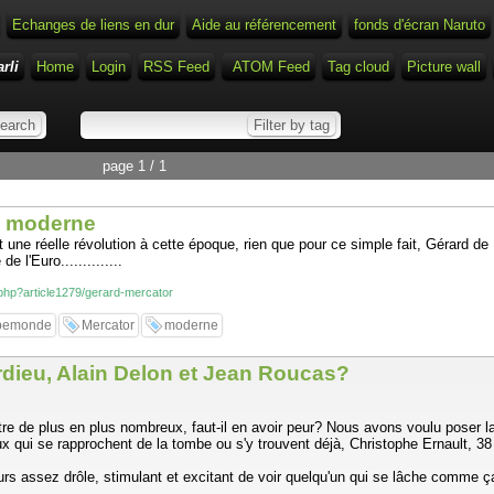
Echanges de liens en dur
Aide au référencement
fonds d'écran Naruto
rli
Home
Login
RSS Feed
ATOM Feed
Tag cloud
Picture wall
page 1 / 1
e moderne
t une réelle révolution à cette époque, rien que pour ce simple fait, Gérard de K
 l'Euro..............
x.php?article1279/gerard-mercator
pemonde
Mercator
moderne
ardieu, Alain Delon et Jean Roucas?
re de plus en plus nombreux, faut-il en avoir peur? Nous avons voulu poser la
 qui se rapprochent de la tombe ou s'y trouvent déjà, Christophe Ernault, 38 
ours assez drôle, stimulant et excitant de voir quelqu'un qui se lâche comme