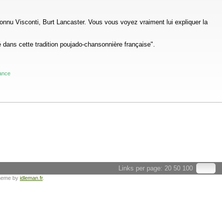
 connu Visconti, Burt Lancaster. Vous vous voyez vraiment lui expliquer la
 dans cette tradition poujado-chansonnière française".
rance
Links per page:
20
50
100
heme by
idleman.fr
.