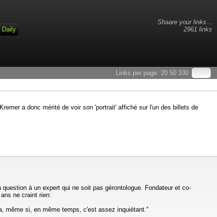
Shaare your links...
Daily
2961 links
Links per page:
20
50
100
remer a donc mérité de voir son 'portrait' affiché sur l'un des billets de
 question à un expert qui ne soit pas gérontologue. Fondateur et co-
ans ne craint rien:
 ça, même si, en même temps, c'est assez inquiétant."