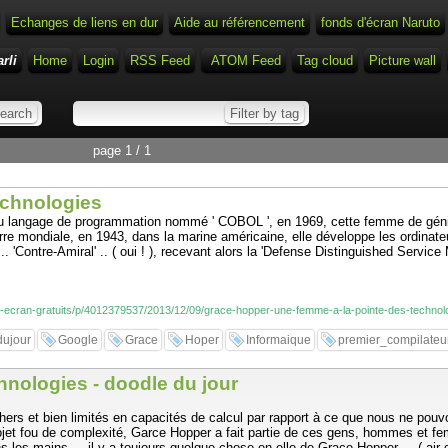
Echanges de liens en dur
Aide au référencement
fonds d'écran Naruto
rli
Home
Login
RSS Feed
ATOM Feed
Tag cloud
Picture wall
page 1 / 1
echnologies
t du langage de programmation nommé ' COBOL ', en 1969, cette femme de génie
 mondiale, en 1943, dans la marine américaine, elle développe les ordinateur
. 'Contre-Amiral' .. ( oui ! ), recevant alors la 'Defense Distinguished Service
-d-ecran-gratuits/p/4012379537/2013/12/09/grace-hopper-une-femme-a-la-pointe-des-technol
dujour
Google
Grace
Hoper
Informaique
premier_compilateu
hnologies - doodle du jour
 chers et bien limités en capacités de calcul par rapport à ce que nous ne po
 projet fou de complexité, Garce Hopper a fait partie de ces gens, hommes et fem
 les mains ... il y a toujours quelque chose en elle de Grace Hopper ... ( air