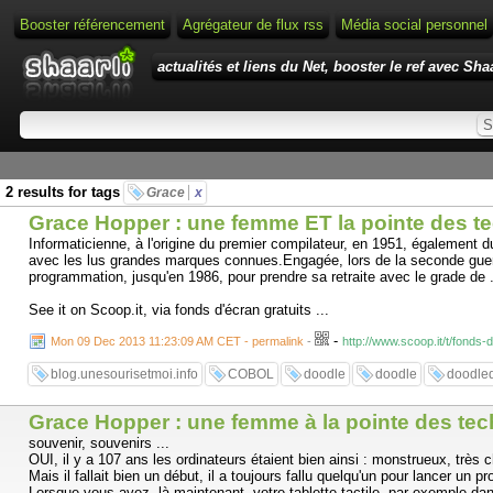
Booster référencement
Agrégateur de flux rss
Média social personnel
actualités et liens du Net, booster le ref avec Shaa
2 results for tags
Grace
x
Grace Hopper : une femme ET la pointe des t
Informaticienne, à l'origine du premier compilateur, en 1951, égalemen
avec les lus grandes marques connues.Engagée, lors de la seconde guerre
programmation, jusqu'en 1986, pour prendre sa retraite avec le grade de ..
See it on Scoop.it, via fonds d'écran gratuits ...
-
Mon 09 Dec 2013 11:23:09 AM CET - permalink
-
http://www.scoop.it/t/fonds
blog.unesourisetmoi.info
COBOL
doodle
doodle
doodle
Grace Hopper : une femme à la pointe des tec
souvenir, souvenirs ...
OUI, il y a 107 ans les ordinateurs étaient bien ainsi : monstrueux, très
Mais il fallait bien un début, il a toujours fallu quelqu'un pour lancer un
Lorsque vous avez, là maintenant, votre tablette tactile, par exemple dans