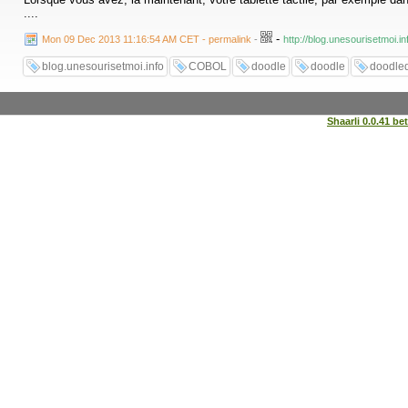
....
-
Mon 09 Dec 2013 11:16:54 AM CET - permalink
-
http://blog.unesourisetmoi.i
blog.unesourisetmoi.info
COBOL
doodle
doodle
doodle
Shaarli 0.0.41 be