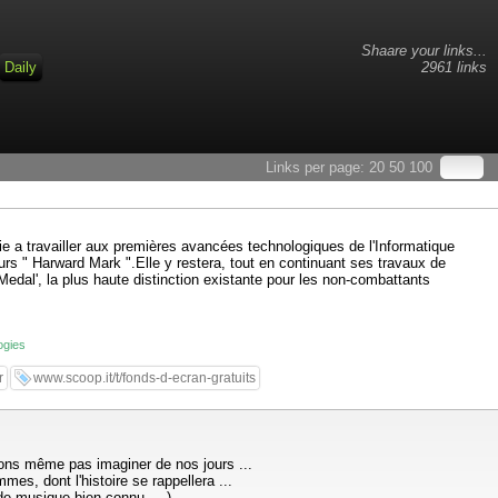
Shaare your links...
Daily
2961 links
Links per page:
20
50
100
 a travailler aux premières avancées technologiques de l'Informatique
s " Harward Mark ".Elle y restera, tout en continuant ses travaux de
 Medal', la plus haute distinction existante pour les non-combattants
ogies
r
www.scoop.it/t/fonds-d-ecran-gratuits
uvons même pas imaginer de nos jours ...
mes, dont l'histoire se rappellera ...
 de musique bien connu ... )