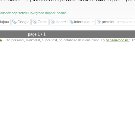
nfo/index.php?article1152/grace-hopper-doodle
dujour
Google
Grace
Hoper
Informaique
premier_compilateu
page 1 / 1
ta
- The personal, minimalist, super-fast, no-database delicious clone. By
sebsauvage.net
. T