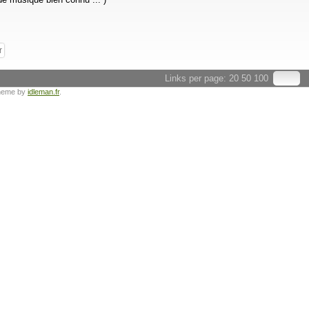
r
Links per page:
20
50
100
heme by
idleman.fr
.