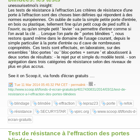
unesourisetmoi's insight:
Les tests de résistance à l'effraction.Les critères de résistance d'une
porte à l'effraction sont des choses bien définies qui répondent à des
normes européennes. On oublie de suite la simple petite porte d'entrée,
en bois ou plastique, tellement fine qu'un petit coup de pied suffit à
l'ouvrir, ou qu'en simple petit ' levier ' va permettre d'entrer comme si
l'on avait la clé ... Lorsque l'on parle de " portes blindées ", nous
restons quand même dans le domaine de l'usage courant, depuis le
simple particulier à la porte d'entrée ou d cave de nombreuses
copropriétés. Ces tests sont effectués, en laboratoire, sur des
ensembles ' bloc-portes ' ou ' bloc-portes + serrure ' et aboutissent à
deux sortes de résultats: - le rejet pur et simple du modèle testé. - son
agrégation dans trois catégories de résistance selon des niveaux de
plus en plus accrus.
See it on Scoop.it, via fonds d'écran gratuits ....
-
Tue 11 Mar 2014 05:45:32 PM CET - permalink
-
http://www.scoop.it/t/fonds-d-ecran-gratuits/p/4017430831/2014/03/11/test-de-
resistance-a-l-effraction-des-portes-blindees
blindage
blindée
effraction
lepraz23
porte
refok
résistance
SECURYSTAR
vpirc.org
www.scoop.it/t/fonds-d-
ecran-gratuits
Test de résistance à l'effraction des portes