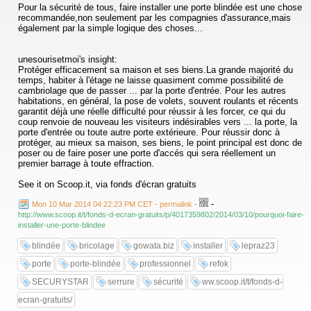
Pour la sécurité de tous, faire installer une porte blindée est une chose
recommandée,non seulement par les compagnies d'assurance,mais
également par la simple logique des choses...
unesourisetmoi's insight:
Protéger efficacement sa maison et ses biens.La grande majorité du
temps, habiter à l'étage ne laisse quasiment comme possibilité de
cambriolage que de passer ... par la porte d'entrée. Pour les autres
habitations, en général, la pose de volets, souvent roulants et récents
garantit déjà une réelle difficulté pour réussir à les forcer, ce qui du
coup renvoie de nouveau les visiteurs indésirables vers ... la porte, la
porte d'entrée ou toute autre porte extérieure. Pour réussir donc à
protéger, au mieux sa maison, ses biens, le point principal est donc de
poser ou de faire poser une porte d'accés qui sera réellement un
premier barrage à toute effraction.
See it on Scoop.it, via fonds d'écran gratuits
-
Mon 10 Mar 2014 04:22:23 PM CET - permalink
-
http://www.scoop.it/t/fonds-d-ecran-gratuits/p/4017359802/2014/03/10/pourquoi-faire-
installer-une-porte-blindee
blindée
bricolage
gowata.biz
installer
lepraz23
porte
porte-blindée
professionnel
refok
SECURYSTAR
serrure
sécurité
ww.scoop.it/t/fonds-d-
ecran-gratuits/