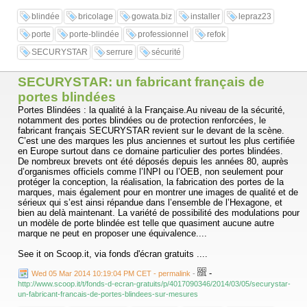
blindée
bricolage
gowata.biz
installer
lepraz23
porte
porte-blindée
professionnel
refok
SECURYSTAR
serrure
sécurité
SECURYSTAR: un fabricant français de
portes blindées
Portes Blindées : la qualité à la Française.Au niveau de la sécurité,
notamment des portes blindées ou de protection renforcées, le
fabricant français SECURYSTAR revient sur le devant de la scène.
C’est une des marques les plus anciennes et surtout les plus certifiée
en Europe surtout dans ce domaine particulier des portes blindées.
De nombreux brevets ont été déposés depuis les années 80, auprès
d’organismes officiels comme l’INPI ou l’OEB, non seulement pour
protéger la conception, la réalisation, la fabrication des portes de la
marques, mais également pour en montrer une images de qualité et de
sérieux qui s’est ainsi répandue dans l’ensemble de l’Hexagone, et
bien au delà maintenant. La variété de possibilité des modulations pour
un modèle de porte blindée est telle que quasiment aucune autre
marque ne peut en proposer une équivalence....
See it on Scoop.it, via fonds d'écran gratuits ....
-
Wed 05 Mar 2014 10:19:04 PM CET - permalink
-
http://www.scoop.it/t/fonds-d-ecran-gratuits/p/4017090346/2014/03/05/securystar-
un-fabricant-francais-de-portes-blindees-sur-mesures