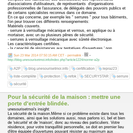
d'associations d'utilisateurs, de représentants d'organisations
professionnelles de l'assurance, de délégués des pouvoirs publics et
de certains spécialistes reconnus dans ce domaine.
En ce qui concerne, par exemple les " serrures " pour tous bâtiments,
l'on peur trouver ces différents renseignements:
Matériels couverts.
- serrure à verrouillage mécanique et verrous, en applique ou à
mortaiser, avec un ou plusieurs pênes de sécurité.
- serrures à verrouillage mécanique avec sûreté électronique.
Les caractéristiques certifiées.
- la capacité de résistances aux tentatives d'ouvertures ' non
autorisées ', pendant un temps donné, ou aux attaques utilisant la
-
Sun 23 Mar 2014 07:50:15 AM CET - permalink
-
force physique et des outils.
http://blog.unesourisetmoi.info/index.php?article1224/norme-a2p
- la capacité de la serrure à résister à des tentatives d'ouverture ' fine '.
A2P
blog.unesourisetmoi.info
certification
lepraz23
liste-complète
protection
refok
SECURYSTAR
serrure
sécurité
Pour la sécurité de la maison : mettre une
porte d'entrée blindée.
unesourisetmoi's insight:
La sécurité de la maison.Même si ce problème existe dans tous les
domaines, ainsi que les solutions aussi, nous parlons ici, bel et bien
de 'sécurité' et de 'maison', donc au niveau des particuliers. Votre
résidence, pour votre tranquillité personnelle, se doit en premier lieu
d'être équipée d'ouvertures pouvant résister au maximum aux