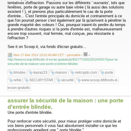
tentatives d'effraction. Passons sur les différents ' ouvrants', tels que
fenêtres, porte de garage ou autre baie vitrée ( là aussi des solutions
existent ! ), et prenons plus particulièrement le cas de la porte
d'entrée... C'est l'entrée principale du domicile et contrairement à ce
que l'on pourrait penser c'est également par là qu'arrivent à pénétrer la
grande majorité des voleurs ! Oui, pourquoi iraient-ils perdre du temps
à prendre d'autres risques si la porte d'entrée est, malheureusement
encore trop souvent, mal fermée, mal conçue, peu résistante à
l'effraction ?
See it on Scoop.it, via fonds d'écran gratuits...
-
Mon 17 Mar 2014 10:01:40 AM CET - permalink
-
http://www.scoop.it/t/fonds-d-ecran-gratuits/p/4017771501/2014/03/17/pour-la-
securite-de-la-maison-une-porte-d-entree-blindee
blindée
lepraz23
maison
netcrypto.com
porte
refok
SECURYSTAR
sécurité
www.scoop.it/t/fonds-d-
ecran-gratuits
assurer la sécurité de la maison : une porte
d'entrée blindée.
Une porte d'entrée blindée.
Pour renforcer votre sécurité, pour mieux protéger votre domicile et
vos biens personnels il vous faut absolument installer ce que les
professionnels appellent une " porte blindée ".