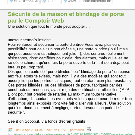
SECURYSTAR
sécurité
www.miranocontinental.be
vitrage, conserve toutes les caractéristiques anti-effractions délivrées
selon les normes en vigueur, et vous apporte en plus une réelle
luminosité supplémentaire.
Sécurité de la maison et blindage de porte
Ces solutions sont alors appelées ‘ bloc porte vitré ‘ ou encore ‘ bloc
par le Comptoir Web
porte de pavillon ‘ et sont largement utilisées dans les maisons
Une solution que tout le monde peut adopter ...
individuelles.sécurité SECURYSTAR
unesourisetmoi's insight:
Pour renforcer et sécuriser la porte d’entrée.Vous avez plusieurs
possibilités pour cela : un bon châssis, une porte blindée ( oui ! mais
qui peut aussi être esthétiquement jolie ! ), des serrures réellement
résistantes, donc certifiées pour cela, des alarmes, mais qui elles ne
se déclencheront qu’une fois la porte ouverte et là … il sera déjà peut-
être un peu trop tard.
Dès que l’on parle de ‘ porte blindée ‘ ou ‘ blindage de porte ‘ on pense
aux feuilletons télévisés, mais non, il y a des modèles qui sont tout
aussi jolis que les portes classiques, tout en étant bien plus résistants.
Ces portes blindées, ou ces blindages de porte, fabriqués par des
constructeurs reconnus, ayant reçu des certifications officielles ( A2P
), ont pour but premier de retarder au maximum toute tentative
d’effraction, dissuadant les éventuels voleurs qui de peur de rester trop
longtemps ainsi exposés iront vite fait d’aller voir ailleurs. Une solution
qui n’est donc nullement à négliger, surtout lorsque l’on parle de ”
sécurité “.
See it on Scoop.it, via fonds d'écran gratuits
-
Tue 08 Apr 2014 04:21:01 PM CEST - permalink
-
http://www.scoop.it/t/fonds-d-ecran-gratuits/p/4019216085/2014/04/08/securite-de-la-