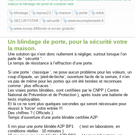
maison-le-blindage-de-porte-le-comptoir-web
blindage
lepraz23
maison
porte
refok
SECURYSTAR
sécurité
www.lecomptoirweb.fr
www.scoop.it/t/fonds-d-ecran-gratuits
Un blindage de porte, pour la sécurité votre
la maison.
Une solution qui n’est donc nullement à négliger, surtout lorsque l’on
parle de ” sécurité “.
Le temps de résistance à l’effraction d’une porte.
Si une porte ‘ classique ‘, ne pose aucun problème pour les voleurs, un
coup d’épaule, un ‘pied-de-biche’, ouverture facile de la serrure, il n’en
va pas de même pour les portes qui ont été testées et reconnues
comme ‘ plus efficaces ‘.
Les vraies portes blindées, sont certifiées par le CNPP ( Centre
National de Prévention et de Protection ), après toute une batterie de
tests impitoyables.
Et là ce ne sont plus quelques secondes qui seront nécessaire pour
réussir à ‘forcer’ votre entrée !!!
Des chiffres ? ( Officiels )
Temps d’ouverture d’une porte blindée certifiée A2P:
5 mn pour une porte blindée A2P BP1 ( test en laboratoire, en
conditions réelles : 10 minutes )