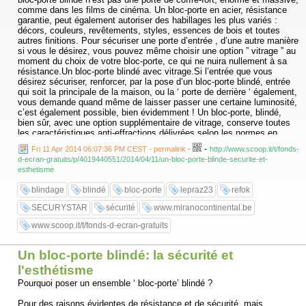
comme dans les films de cinéma. Un bloc-porte en acier, résistance
garantie, peut également autoriser des habillages les plus variés :
décors, couleurs, revêtements, styles, essences de bois et toutes
autres finitions. Pour sécuriser une porte d’entrée , d’une autre manière
si vous le désirez, vous pouvez même choisir une option ” vitrage ” au
moment du choix de votre bloc-porte, ce qui ne nuira nullement à sa
résistance.Un bloc-porte blindé avec vitrage.Si l’entrée que vous
désirez sécuriser, renforcer, par la pose d’un bloc-porte blindé, entrée
qui soit la principale de la maison, ou la ‘ porte de derrière ‘ également,
vous demande quand même de laisser passer une certaine luminosité,
c’est également possible, bien évidemment ! Un bloc-porte, blindé,
bien sûr, avec une option supplémentaire de vitrage, conserve toutes
les caractéristiques anti-effractions délivrées selon les normes en
vigueur, et vous apporte en plus une réelle luminosité supplémentaire.
-
Fri 11 Apr 2014 06:07:36 PM CEST - permalink
-
http://www.scoop.it/t/fonds-
Ces solutions sont alors appelées ‘ bloc porte vitré ‘ ou encore ‘ bloc
d-ecran-gratuits/p/4019440551/2014/04/11/un-bloc-porte-blinde-securite-et-
porte de pavillon ‘ et sont largement utilisées dans les maisons
esthetisme
individuelles.
blindage
blindé
bloc-porte
lepraz23
refok
See it on Scoop.it, via fonds d'écran gratuits
....
SECURYSTAR
sécurité
www.miranocontinental.be
www.scoop.it/t/fonds-d-ecran-gratuits
Un bloc-porte blindé: la sécurité et
l'esthétisme
Pourquoi poser un ensemble ‘ bloc-porte’ blindé ?
Pour des raisons évidentes de résistance et de sécurité, mais