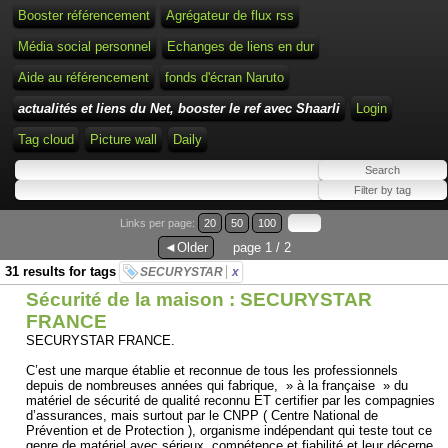
Booster référencement
Agrégateur de flux rss
Média social personnel
Echanges de liens en dur
Aide au référencement
fonds d'écran Naruto
actualités et liens du Net, booster le ref avec Shaarli
Login
Tag cloud
Picture wall
Daily
Links per page:
20
50
100
◄Older
page 1 / 2
31 results for tags
SECURYSTAR
x
Sécurité de la maison : SECURYSTAR
FRANCE
SECURYSTAR FRANCE.
C’est une marque établie et reconnue de tous les professionnels
depuis de nombreuses années qui fabrique, » à la française » du
matériel de sécurité de qualité reconnu ET certifier par les compagnies
d’assurances, mais surtout par le CNPP ( Centre National de
Prévention et de Protection ), organisme indépendant qui teste tout ce
genre de matériel avec sérieux, compétence et fiabilité et leur décerne