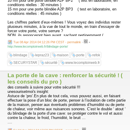
10 mn pour une porte blindée A2P BP2 ( test en laboratoire, en
conditions réelles : 30 minutes )
15 mn pour une porte blindée A2P BP3 ( test en laboratoire, en
conditions réelles : 45 minutes )
Les chiffres parlent d’eux-mêmes ! Vous voyez des individus rester
plusieurs minutes, à la vue de tout le monde, en train d’essayer de
forcer votre porte, votre serrure ?
NON, ils renonceront bien avant, sachant pertinemment (
malheureusement ! ) qu’ailleurs ce sera plus facile … leur réaction sera
-
Tue 08 Apr 2014 04:12:26 PM CEST - permalink
-
également la même devant une serrure certifiée A2P , bien plus
http://www.lecomptoirweb.fr/blindage-porte/
efficace que les serrures courantes et bon ( trop bon ) marché …
Là voilà donc ‘LA’ solution....
blindage
lepraz23
maison
porte
refok
SECURYSTAR
sécurité
www.lecomptoirweb.fr
La porte de la cave : renforcer la sécurité ! (
les conseils du pro )
des conseils à suivre pour votre sécurité !!!
unesourisetmoi's insight:
Astuce de ‘pro’.En plus de tout cela, vous pouvez aussi, en faisant
effectuer la pose d’un bloc de porte, penser à l’isolation de cette partie
de la maison, penser aux éventuels problèmes d’humidité ou de perte
de chaleur, voir même aux nuisances sonores. C’est le double ‘ atout ‘
du blindage de la porte d’une cave: se protéger contre le vol et aussi
contre la chaleur, le froid, l’humidité, le bruit …
....