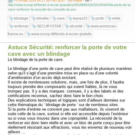
-
Fri 04 Apr 2014 04:17:58 PM CEST - permalink
-
http://www.scoop.it/t/fonds-d-ecran-gratuits/p/4018986316/2014/04/04/la-porte-de-la-
cave-renforcer-la-securite-les-conseils-du-pro
blindage
blindée
cave
lepraz23
porte
refok
renforcer
SECURYSTAR
sécurité
www.annonces-
france.eu
www.scoop.it/t/fonds-d-ecran-gratuits
Astuce Sécurité: renforcer la porte de votre
cave avec un blindage
Le blindage de la porte de cave.
Le blindage d’une porte de cave peut être réalisé de plusieurs manières
selon qu’il s’agit d’une première mise en place ou d’une volonté
d’amélioration d’un accès déjà existant.
Il existe de nombreuses solutions, mais, une fois de plus, il faudra
toujours prendre des composants qui soient fiables, là ne vous
trompez pas. Il y a des marques connues, il y a des labels et des
certifications reconnus, sachez donc faire le bon choix.
Des explications techniques et logiques sont d’ailleurs données sur
cette thématique du ‘ blindage de porte ‘ sur de nombreux sites.
Si la porte d’entrée ne convient pas aux malfaiteurs, ils viseront de
suite celle de la cave, surtout si elle est accessible depuis l’extérieur
ou si vous vous trouvez dans une copropriété. La nécessité de la
renforcer est donc bien réelle et avec un bloc de porte conçu pour être
réellement résistant aux effractions, vous les enverrez de nouveau voir
ailleurs …