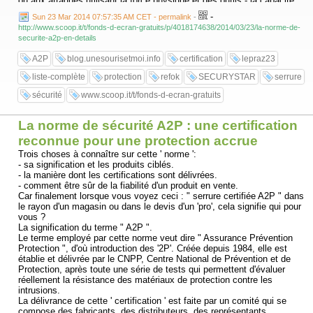
ou aux attaques utilisant la force physique et des outils.- la capacité
de la serrure à résister à des tentatives d'ouverture ' fine '.( source :
-
Sun 23 Mar 2014 07:57:35 AM CET - permalink
-
http://www.cnpp.com/
)
http://www.scoop.it/t/fonds-d-ecran-gratuits/p/4018174638/2014/03/23/la-norme-de-
securite-a2p-en-details
See it on Scoop.it, via fonds d'écran gratuits
...
A2P
blog.unesourisetmoi.info
certification
lepraz23
liste-complète
protection
refok
SECURYSTAR
serrure
sécurité
www.scoop.it/t/fonds-d-ecran-gratuits
La norme de sécurité A2P : une certification
reconnue pour une protection accrue
Trois choses à connaître sur cette ' norme ':
- sa signification et les produits ciblés.
- la manière dont les certifications sont délivrées.
- comment être sûr de la fiabilité d'un produit en vente.
Car finalement lorsque vous voyez ceci : " serrure certifiée A2P " dans
le rayon d'un magasin ou dans le devis d'un 'pro', cela signifie qui pour
vous ?
La signification du terme " A2P ".
Le terme employé par cette norme veut dire " Assurance Prévention
Protection ", d'où introduction des '2P'. Créée depuis 1984, elle est
établie et délivrée par le CNPP, Centre National de Prévention et de
Protection, après toute une série de tests qui permettent d'évaluer
réellement la résistance des matériaux de protection contre les
intrusions.
La délivrance de cette ' certification ' est faite par un comité qui se
compose des fabricants, des distributeurs, des représentants