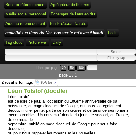
Booster référencement
Agrégateur de flux rss
Média social personnel
Echanges de liens en dur
Aide au référencement
fonds d'écran Naruto
actualités et liens du Net, booster le ref avec Shaarli
Login
Tag cloud
Picture wall
Daily
Links per page:
20
50
100
page 1 / 1
2 results for tags
Tolstoï
x
Léon Tolstoï (doodle)
Léon Tolstoï,
est célébré ce jour, à l'occasion du 186ème anniversaire de sa
naissance, en page d'accueil de Google, qui nous fait également
découvrir une, petite, partie de son œuvre et certains de ses romans
incontournables. Un nouveau ' doodle du jour ', le second, en France,
de ce mois de
septembre, publié en page d'accueil de Google pour nous faire
découvrir,
ou pour nous rappeler les romans et les nouvelles ....