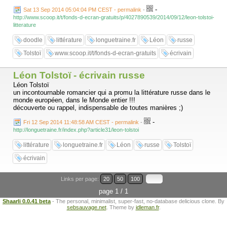
-
Sat 13 Sep 2014 05:04:04 PM CEST - permalink
-
http://www.scoop.it/t/fonds-d-ecran-gratuits/p/4027890539/2014/09/12/leon-tolstoi-
litterature
doodle
littérature
longuetraine.fr
Léon
russe
Tolstoï
www.scoop.it/t/fonds-d-ecran-gratuits
écrivain
Léon Tolstoï - écrivain russe
Léon Tolstoï
un incontournable romancier qui a promu la littérature russe dans le
monde européen, dans le Monde entier !!!
découverte ou rappel, indispensable de toutes manières ;)
-
Fri 12 Sep 2014 11:48:58 AM CEST - permalink
-
http://longuetraine.fr/index.php?article31/leon-tolstoi
littérature
longuetraine.fr
Léon
russe
Tolstoï
écrivain
Links per page:
20
50
100
page 1 / 1
Shaarli 0.0.41 beta
- The personal, minimalist, super-fast, no-database delicious clone. By
sebsauvage.net
. Theme by
idleman.fr
.