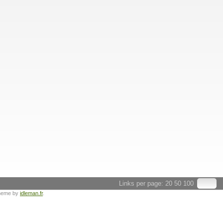
Links per page:
20
50
100
heme by
idleman.fr
.