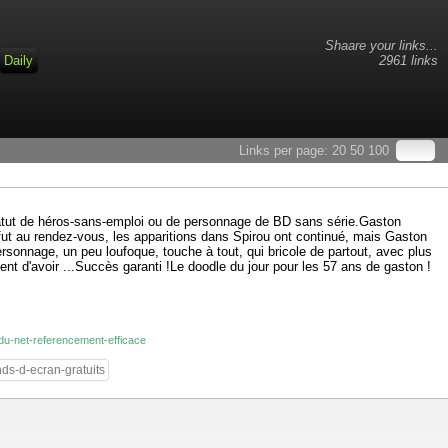
Shaare your links...
Daily
2961 links
Links per page:
20
50
100
 statut de héros-sans-emploi ou de personnage de BD sans série.Gaston
s fut au rendez-vous, les apparitions dans Spirou ont continué, mais Gaston
rsonnage, un peu loufoque, touche à tout, qui bricole de partout, avec plus
ent d'avoir ...Succès garanti !Le doodle du jour pour les 57 ans de gaston !
-du-net-referencement-efficace
nds-d-ecran-gratuits