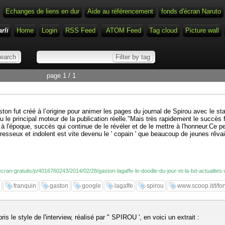
Echanges de liens en dur
Aide au référencement
fonds d'écran Naruto
rli
Home
Login
RSS Feed
ATOM Feed
Tag cloud
Picture wall
page 1 / 1
aston fut créé à l’origine pour animer les pages du journal de Spirou avec le
enu le principal moteur de la publication réelle."Mais très rapidement le succè
 l'époque, succès qui continue de le révéler et de le mettre à l'honneur.Ce pe
aresseux et indolent est vite devenu le ' copain ' que beaucoup de jeunes rêvai
-ecran-gratuits/p/4016760243/2014/02/28/gaston-lagaffe-le-doodle-du-jour-et-la-bd-actualites
franquin
gaston
google
lagaffe
spirou
www.scoop.it/t/fo
is le style de l'interview, réalisé par " SPIROU ', en voici un extrait :