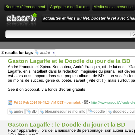
Booster référencement
Agrégateur de flux rss
Média social personnel
actualités et liens du Net, booster le ref avec Shaa
2 results for tags
andré
x
Gaston Lagaffe et le Doodle du jour de la BD
André Franquin et Spirou.Son auteur, André Franquin, dit de lui ceci :"G
Lagaffe, en s’installant dans la rédaction imaginaire du journal, est dev
est alors aussi apparu dans ses propres albums de BD ... un succès fou à
ou moins de succès, génie ou poète, savant ( vite dit ! ), mais surtout p
See it on Scoop.it, via fonds d'écran gratuits
....
-
Fri 28 Feb 2014 09:49:24 AM CET - permalink
-
http://www.scoop.it/t/fonds-d
andré
BD
blog.unesourisetmoi.info
doodle
doodledujour
Gaston Lagaffe : le Doodle du jour et la BD
Pour ' apparaître ', lors de la naissance du personnage, son auteur avait pr
" Qui êtes-vous ?