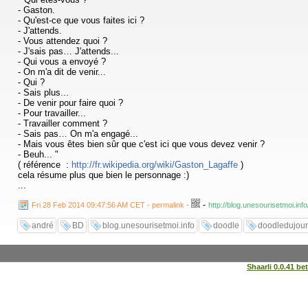
- Gaston.
- Qu'est-ce que vous faites ici ?
- J'attends.
- Vous attendez quoi ?
- J'sais pas… J'attends...
- Qui vous a envoyé ?
- On m'a dit de venir...
- Qui ?
- Sais plus...
- De venir pour faire quoi ?
- Pour travailler...
- Travailler comment ?
- Sais pas… On m'a engagé...
- Mais vous êtes bien sûr que c'est ici que vous devez venir ?
- Beuh... "
( référence :
http://fr.wikipedia.org/wiki/Gaston_Lagaffe
)
cela résume plus que bien le personnage :)
...
-
Fri 28 Feb 2014 09:47:56 AM CET - permalink
-
http://blog.unesourisetmoi.inf
andré
BD
blog.unesourisetmoi.info
doodle
doodledujour
Shaarli 0.0.41 be