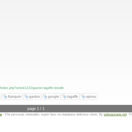
o/index.php?article1222/gaston-lagaffe-doodle
franquin
gaston
google
lagaffe
spirou
page 1 / 1
ta
- The personal, minimalist, super-fast, no-database delicious clone. By
sebsauvage.net
. T