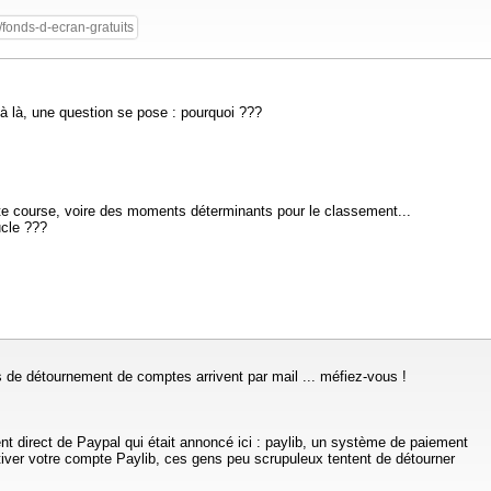
/fonds-d-ecran-gratuits
à là, une question se pose : pourquoi ???
tte course, voire des moments déterminants pour le classement...
ucle ???
s de détournement de comptes arrivent par mail ... méfiez-vous !
nt direct de Paypal qui était annoncé ici : paylib, un système de paiement
iver votre compte Paylib, ces gens peu scrupuleux tentent de détourner