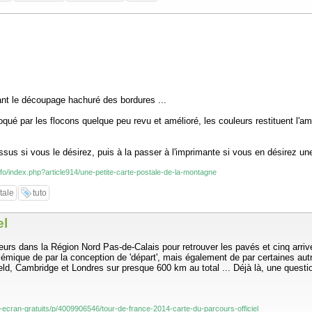
ervant le découpage hachuré des bordures ...
voqué par les flocons quelque peu revu et amélioré, les couleurs restituent l'
ssus si vous le désirez, puis à la passer à l'imprimante si vous en désirez une 
info/index.php?article914/une-petite-carte-postale-de-la-montagne
tale
tuto
el
lusieurs dans la Région Nord Pas-de-Calais pour retrouver les pavés et cinq ar
lémique de par la conception de 'départ', mais également de par certaines autr
ld, Cambridge et Londres sur presque 600 km au total ... Déjà là, une questi
d-ecran-gratuits/p/4009906546/tour-de-france-2014-carte-du-parcours-officiel