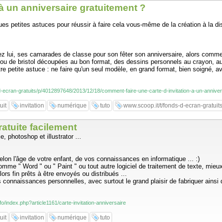
 à un anniversaire gratuitement ?
s petites astuces pour réussir à faire cela vous-même de la création à la dist
hez lui, ses camarades de classe pour son fêter son anniversaire, alors comment
 ou de bristol découpées au bon format, des dessins personnels au crayon, au f
tre petite astuce : ne faire qu'un seul modèle, en grand format, bien soigné, a
-d-ecran-gratuits/p/4012897648/2013/12/18/comment-faire-une-carte-d-invitation-a-un-anniver
uit
invitation
numérique
tuto
www.scoop.it/t/fonds-d-ecran-gratuit
ratuite facilement
, photoshop et illustrator ...
lon l'âge de votre enfant, de vos connaissances en informatique ... :)
comme " Word " ou " Paint " ou tout autre logiciel de traitement de texte, mieu
alors fin prêts à être envoyés ou distribués ...
 connaissances personnelles, avec surtout le grand plaisir de fabriquer ainsi q
nfo/index.php?article1161/carte-invitation-anniversaire
uit
invitation
numérique
tuto