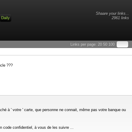
Shaare your links...
Daily
2961 links
Links per page:
20
50
100
ucle ???
taché à ' votre ' carte, que personne ne connait, même pas votre banque ou
 code confidentiel, à vous de les suivre ...