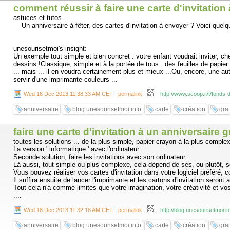
comment réussir à faire une carte d'invitation
astuces et tutos ...
Un anniversaire à fêter, des cartes d'invitation à envoyer ? Voici quelque
unesourisetmoi's insight:
Un exemple tout simple et bien concret : votre enfant voudrait inviter, c
dessins !Classique, simple et à la portée de tous : des feuilles de papier
... mais ... il en voudra certainement plus et mieux ...Ou, encore, une au
servir d'une imprimante couleurs ...
-
Wed 18 Dec 2013 11:38:33 AM CET - permalink
-
http://www.scoop.it/t/fonds
anniversaire
blog.unesourisetmoi.info
carte
création
grat
faire une carte d'invitation à un anniversaire g
toutes les solutions ... de la plus simple, papier crayon à la plus complexe
La version ' informatique ' avec l'ordinateur.
Seconde solution, faire les invitations avec son ordinateur.
Là aussi, tout simple ou plus complexe, cela dépend de ses, ou plutôt, se
Vous pouvez réaliser vos cartes d'invitation dans votre logiciel préféré, 
Il suffira ensuite de lancer l'imprimante et les cartons d'invitation seront 
Tout cela n'a comme limites que votre imagination, votre créativité et vos
....
-
Wed 18 Dec 2013 11:32:18 AM CET - permalink
-
http://blog.unesourisetmoi.i
anniversaire
blog.unesourisetmoi.info
carte
création
grat