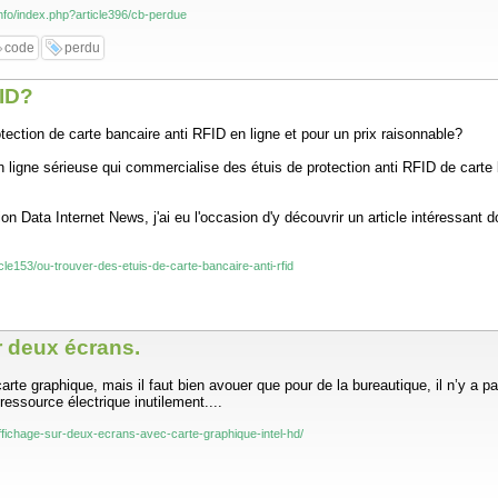
info/index.php?article396/cb-perdue
code
perdu
FID?
ction de carte bancaire anti RFID en ligne et pour un prix raisonnable?
n ligne sérieuse qui commercialise des étuis de protection anti RFID de cart
on Data Internet News, j'ai eu l'occasion d'y découvrir un article intéressant 
cle153/ou-trouver-des-etuis-de-carte-bancaire-anti-rfid
r deux écrans.
te graphique, mais il faut bien avouer que pour de la bureautique, il n’y a p
ressource électrique inutilement....
-affichage-sur-deux-ecrans-avec-carte-graphique-intel-hd/