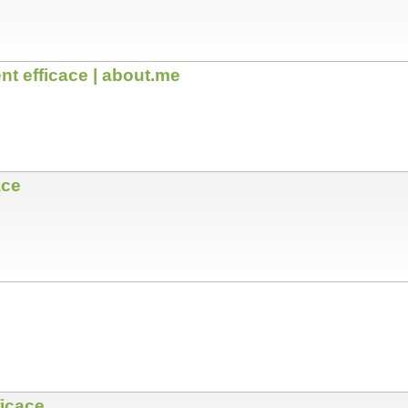
nt efficace | about.me
ace
ficace