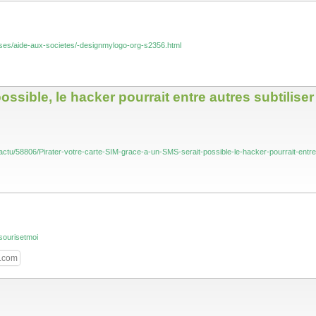
prises/aide-aux-societes/-designmylogo-org-s2356.html
ssible, le hacker pourrait entre autres subtiliser 
tu/58806/Pirater-votre-carte-SIM-grace-a-un-SMS-serait-possible-le-hacker-pourrait-entre-aut
sourisetmoi
y.com