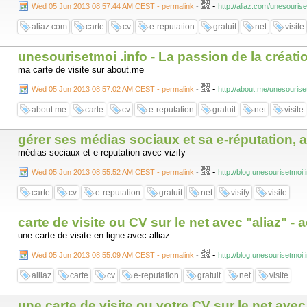
-
Wed 05 Jun 2013 08:57:44 AM CEST - permalink
-
http://aliaz.com/unesouris
aliaz.com
carte
cv
e-reputation
gratuit
net
visite
unesourisetmoi .info - La passion de la créati
ma carte de visite sur about.me
-
Wed 05 Jun 2013 08:57:02 AM CEST - permalink
-
http://about.me/unesourise
about.me
carte
cv
e-reputation
gratuit
net
visite
gérer ses médias sociaux et sa e-réputation, a
médias sociaux et e-reputation avec vizify
-
Wed 05 Jun 2013 08:55:52 AM CEST - permalink
-
http://blog.unesourisetmoi
carte
cv
e-reputation
gratuit
net
visify
visite
carte de visite ou CV sur le net avec "aliaz" -
une carte de visite en ligne avec alliaz
-
Wed 05 Jun 2013 08:55:09 AM CEST - permalink
-
http://blog.unesourisetmoi.
alliaz
carte
cv
e-reputation
gratuit
net
visite
une carte de visite ou votre CV sur le net ave