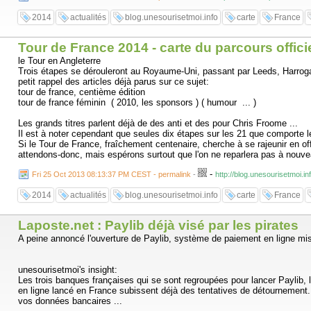
2014
actualités
blog.unesourisetmoi.info
carte
France
Tour de France 2014 - carte du parcours offici
le Tour en Angleterre
Trois étapes se dérouleront au Royaume-Uni, passant par Leeds, Harrogat
petit rappel des articles déjà parus sur ce sujet:
tour de france, centième édition
tour de france féminin ( 2010, les sponsors ) ( humour ... )
Les grands titres parlent déjà de des anti et des pour Chris Froome ...
Il est à noter cependant que seules dix étapes sur les 21 que comporte 
Si le Tour de France, fraîchement centenaire, cherche à se rajeunir en off
attendons-donc, mais espérons surtout que l'on ne reparlera pas à nouvea
-
Fri 25 Oct 2013 08:13:37 PM CEST - permalink
-
http://blog.unesourisetmoi.i
2014
actualités
blog.unesourisetmoi.info
carte
France
Laposte.net : Paylib déjà visé par les pirates
A peine annoncé l'ouverture de Paylib, système de paiement en ligne mis
unesourisetmoi's insight:
Les trois banques françaises qui se sont regroupées pour lancer Paylib, 
en ligne lancé en France subissent déjà des tentatives de détournement
vos données bancaires ...