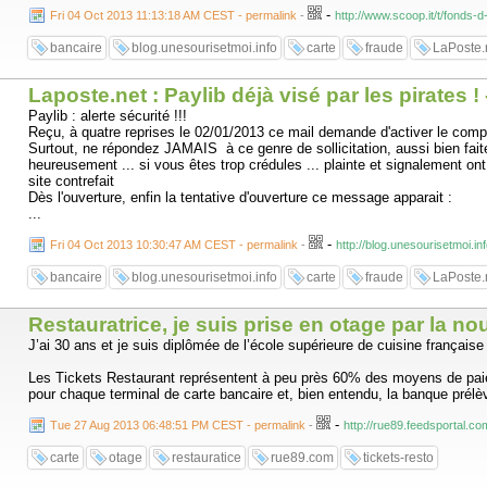
-
Fri 04 Oct 2013 11:13:18 AM CEST - permalink
-
http://www.scoop.it/t/fonds-d
bancaire
blog.unesourisetmoi.info
carte
fraude
LaPoste.
Laposte.net : Paylib déjà visé par les pirates !
Paylib : alerte sécurité !!!
Reçu, à quatre reprises le 02/01/2013 ce mail demande d'activer le com
Surtout, ne répondez JAMAIS à ce genre de sollicitation, aussi bien faite q
heureusement ... si vous êtes trop crédules ... plainte et signalement ont 
site contrefait
Dès l'ouverture, enfin la tentative d'ouverture ce message apparait :
...
-
Fri 04 Oct 2013 10:30:47 AM CEST - permalink
-
http://blog.unesourisetmoi.in
bancaire
blog.unesourisetmoi.info
carte
fraude
LaPoste.
Restauratrice, je suis prise en otage par la no
J’ai 30 ans et je suis diplômée de l’école supérieure de cuisine français
Les Tickets Restaurant représentent à peu près 60% des moyens de paiem
pour chaque terminal de carte bancaire et, bien entendu, la banque prél
-
Tue 27 Aug 2013 06:48:51 PM CEST - permalink
-
http://rue89.feedsportal
carte
otage
restauratice
rue89.com
tickets-resto