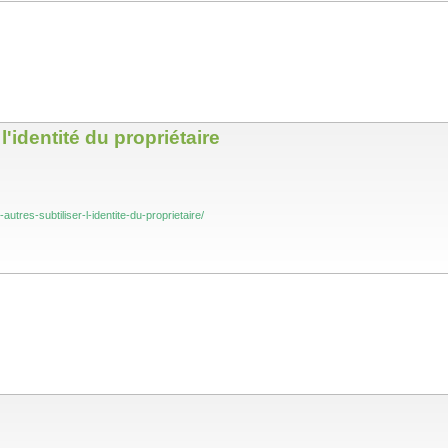
l'identité du propriétaire
res-subtiliser-l-identite-du-proprietaire/