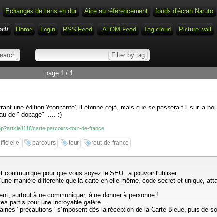
Echanges de liens en dur
Aide au référencement
fonds d'écran Naruto
rli
Home
Login
RSS Feed
ATOM Feed
Tag cloud
Picture wall
page 1 / 1
rant une édition 'étonnante', il étonne déjà, mais que se passera-t-il sur la bo
u de " dopage" .... :)
.php?article1116/carte-parcours-tour-de-france
fficielle
parcours
tour
tout-de-france
t communiqué pour que vous soyez le SEUL à pouvoir l'utiliser.
'une manière différente que la carte en elle-même, code secret et unique, at
lement, surtout à ne communiquer, à ne donner à personne !
tes partis pour une incroyable galère ...
es ' précautions ' s'imposent dès la réception de la Carte Bleue, puis de son