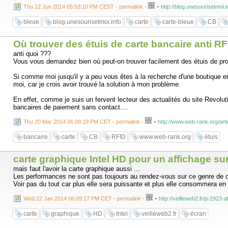
-
Thu 12 Jun 2014 05:53:10 PM CEST - permalink
-
http://blog.unesourisetmoi.
bleue
blog.unesourisetmoi.info
carte
carte-bleue
CB
Où trouver des étuis de carte bancaire anti R
anti quoi ???
Vous vous demandez bien où peut-on trouver facilement des étuis de prote
Si comme moi jusqu'il y a peu vous êtes à la recherche d'une boutique e
moi, car je crois avoir trouvé la solution à mon problème.
En effet, comme je suis un fervent lecteur des actualités du site Revoluti
bancaires de paiement sans contact....
-
Thu 20 Mar 2014 06:09:19 PM CET - permalink
-
http://www.web-rank.org/arti
bancaire
carte
CB
RFID
www.web-rank.org
étuis
carte graphique Intel HD pour un affichage su
mais faut l'avoir la carte graphique aussi ...
Les performances ne sont pas toujours au rendez-vous sur ce genre de car
Voir pas du tout car plus elle sera puissante et plus elle consommera en 
-
Wed 22 Jan 2014 06:09:17 PM CET - permalink
-
http://veilleweb2.fr/p-2923
carte
graphique
HD
Intel
veilleweb2.fr
écran