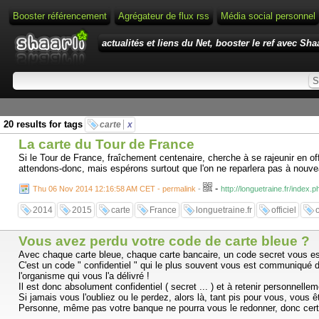
Booster référencement
Agrégateur de flux rss
Média social personnel
actualités et liens du Net, booster le ref avec Shaa
20 results for tags
carte
x
La carte du Tour de France
Si le Tour de France, fraîchement centenaire, cherche à se rajeunir en off
attendons-donc, mais espérons surtout que l'on ne reparlera pas à nouvea
-
Thu 06 Nov 2014 12:16:58 AM CET - permalink
-
http://longuetraine.fr/index
2014
2015
carte
France
longuetraine.fr
officiel
o
Vous avez perdu votre code de carte bleue ?
Avec chaque carte bleue, chaque carte bancaire, un code secret vous es
C'est un code " confidentiel " qui le plus souvent vous est communiqué d
l'organisme qui vous l'a délivré !
Il est donc absolument confidentiel ( secret ... ) et à retenir personnel
Si jamais vous l'oubliez ou le perdez, alors là, tant pis pour vous, vous ê
Personne, même pas votre banque ne pourra vous le redonner, donc certain