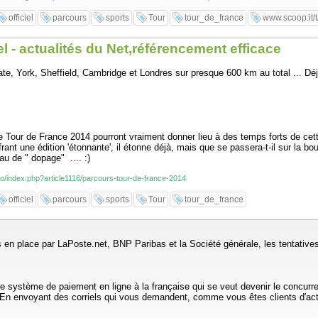
officiel
parcours
sports
Tour
tour_de_france
www.scoop.it/t
el - actualités du Net,référencement efficace
e, York, Sheffield, Cambridge et Londres sur presque 600 km au total ... Déj
le Tour de France 2014 pourront vraiment donner lieu à des temps forts de ce
rant une édition 'étonnante', il étonne déjà, mais que se passera-t-il sur la bo
u de " dopage" .... :)
nfo/index.php?article1116/parcours-tour-de-france-2014
officiel
parcours
sports
Tour
tour_de_france
 en place par LaPoste.net, BNP Paribas et la Société générale, les tentative
le système de paiement en ligne à la française qui se veut devenir le concurre
.En envoyant des corriels qui vous demandent, comme vous êtes clients d'act