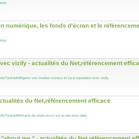
etmoi
on numérique, les fonds d'écran et le référenceme
tmoi
vec vizify - actualités du Net,référencement effic
.info/?article848/gerer-ses-medias-sociaux-et-sa-e-reputation-avec-vizify
 actualités du Net,référencement efficace
info/?article844/carte-de-visite-ou-cv-sur-le-net-avec-aliaz
c "about me " - actualités du Net,référencement ef