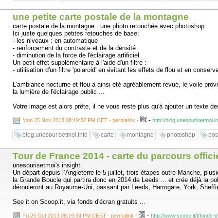
une petite carte postale de la montagne
carte postale de la montagne : une photo retouchée avec photoshop
Ici juste quelques petites retouches de base:
- les niveaux : en automatique
- renforcement du contraste et de la densité
- diminution de la force de l'éclairage artificiel
Un petit effet supplémentaire à l'aide d'un filtre :
- utilisation d'un filtre 'polaroid' en évitant les effets de flou et en cons
L'ambiance nocturne et flou a ainsi été agréablement revue, le voile pro
la lumière de l'éclairage public ...
Votre image est alors prête, il ne vous reste plus qu'à ajouter un texte de
-
Mon 25 Nov 2013 08:19:32 PM CET - permalink
-
http://blog.unesourisetmoi.
blog.unesourisetmoi.info
carte
montagne
photoshop
pos
Tour de France 2014 - carte du parcours offici
unesourisetmoi's insight:
Un départ depuis l’Angleterre le 5 juillet, trois étapes outre-Manche, p
la Grande Boucle qui partira donc en 2014 de Leeds ... et crée déjà la po
dérouleront au Royaume-Uni, passant par Leeds, Harrogate, York, Sheffie
See it on Scoop.it, via fonds d'écran gratuits ...
-
Fri 25 Oct 2013 08:19:34 PM CEST - permalink
-
http://www.scoop.it/t/fonds-