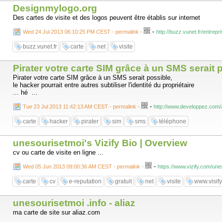
Designmylogo.org
Des cartes de visite et des logos peuvent être établis sur internet
-
Wed 24 Jul 2013 06:10:25 PM CEST - permalink
-
http://buzz.vunet.fr/entre
buzz.vunet.fr
carte
net
visite
Pirater votre carte SIM grâce à un SMS serait po
Pirater votre carte SIM grâce à un SMS serait possible,
le hacker pourrait entre autres subtiliser l'identité du propriétaire
... hé ...
-
Tue 23 Jul 2013 11:42:13 AM CEST - permalink
-
http://www.developpez.com/ac
carte
hacker
pirater
sim
sms
téléphone
unesourisetmoi's Vizify Bio | Overview
cv ou carte de visite en ligne ...
-
Wed 05 Jun 2013 09:00:36 AM CEST - permalink
-
https://www.vizify.com/une
carte
cv
e-reputation
gratuit
net
visite
www.visif
unesourisetmoi .info - aliaz
ma carte de site sur aliaz.com