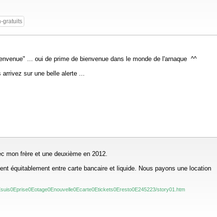
-gratuits
ienvenue" ... oui de prime de bienvenue dans le monde de l'arnaque ^^
arrivez sur une belle alerte ...
avec mon frère et une deuxième en 2012.
t équitablement entre carte bancaire et liquide. Nous payons une location
Esuis0Eprise0Eotage0Enouvelle0Ecarte0Etickets0Eresto0E245223/story01.htm