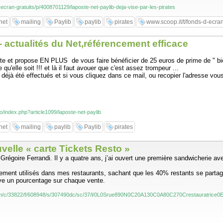
-ecran-gratuits/p/4008701129/laposte-net-paylib-deja-vise-par-les-pirates
net
mailing
Paylib
paylib
pirates
www.scoop.it/t/fonds-d-ecran
 - actualités du Net,référencement efficace
pte et propose EN PLUS de vous faire bénéficier de 25 euros de prime de " b
u'elle soit !!! et là il faut avouer que c'est assez trompeur ...
déjà été effectués et si vous cliquez dans ce mail, ou recopier l'adresse vous 
fo/index.php?article1099/laposte-net-paylib
net
mailing
paylib
Paylib
pirates
uvelle « carte Tickets Resto »
e Grégoire Ferrandi. Il y a quatre ans, j’ai ouvert une première sandwicherie 
ent utilisés dans mes restaurants, sachant que les 40% restants se partagen
ève un pourcentage sur chaque vente.
.com/c/33822/f/608948/s/307490dc/sc/37/l/0L0Srue890N0C20A130C0A80C270Crestauratrice0