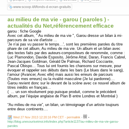
www.scoop.it/t/fonds-d-ecran-gratuits
au milieu de ma vie - garou ( paroles ) -
actualités du Net,référencement efficace
garou : fiche Google
Avec cet album, " Au milieu de ma vie ", Garou dresse un bilan à mi-
parcours de sa vie d'artiste ...
'Je n’ai pas vu passer le temps…', sont les premières paroles du titre
phare de cet album, Au milieu de ma vie. Un album et un bilan avec
des textes faits par des auteurs-compositeurs de renommée, comme :
Luc Plamondon, Davide Esposito, Jérôme Attal, Daran, Francis Cabrel,
Jean-Jacques Goldman, Gérald De Palmas, Richard Cocciante,
Pascal Obispo… Tous lui ont fournis les chansons sur mesure, pour
évoquer et rappeler ses débuts dans les bars (Le blues dans le sang),
l’amour (Avancer, Avec elle) mais aussi les erreurs de parcours
(Toutes mes erreurs) ou la rivalité masculine (Je lui pardonne)....
Garou revient donc sur le devant de la scène avec ce nouvel album de
titres inédits en français...
( ... un son résolument pop puisque produit, comme le précédent
album, par l’équipe anglaise de Plan B entre Londres et Montréal )
“Au milieu de ma vie”, un bilan, un témoignage d’un artiste toujours
entre deux continents....
-
Wed 27 Nov 2013 12:20:16 PM CET - permalink
-
http://blog.unesourisetmoi.info/index.php?article1137/au-milieu-de-ma-vie-garou-
paroles