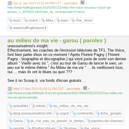
-
Sat 11 Jan 2014 12:01:04 PM CET - permalink
-
http://www.huffingtonpost.fr/2014/01/11/mika-the-voice-nouveau-coach-gif-
photos_n_4575933.html?utm_hp_ref=france&ir=France
buzz
coach
Mika
pipo
The_Voice
www.huffingtonpost.fr
au milieu de ma vie - garou ( paroles )
unesourisetmoi's insight:
Effectivement, les coaches de l'émission télévisée de TF1, The Voice,
font bien parler d'eux en ce moment ! Après Florent Pagny ( Florent
Pagny - biographie et discographie ) qui vient juste de sortir son dernier
album " Vieillir avec toi ", c'est au tour de Garou de lancer le sien, un
peu sur le même thème " Au Milieu de ma vie " ... ils vieillissent tous,
oui ... mais ils ont le blues ou quoi ???
See it on Scoop.it, via fonds d'écran gratuits ...
-
Wed 27 Nov 2013 02:43:12 PM CET - permalink
-
http://www.scoop.it/t/fonds-d-ecran-gratuits/p/4011728432/2013/11/27/au-milieu-de-
ma-vie-garou-paroles
actualités
artiste
au_milieu_de_ma_vie
blog.unesourisetmoi.info
coach
continents
fiche_google
Garou
je_n'ai_pas_vu_passer_le_temps
paroles-de-chanson
people
Rhythm’nblues
Stromae
the_voice