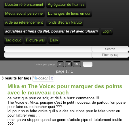
Booster référencement
Agrégateur de flux rss
Média social personnel
Echanges de liens en dur
Aide au référencement
fonds d'écran Naruto
actualités et liens du Net, booster le ref avec Shaarli
Login
Tag cloud
Picture wall
Daily
Links per page:
20
50
100
page 1 / 1
3 results for tags
coach
x
Mika et The Voice: pour marquer des points
avec le nouveau coach
ce n'est que pour ce soir, et déjà le buzz commence !!!
The Voice et Mika, puisque c'est le petit nouveau, de partout l'on poste
pour faire ou rechercher quoi ???
ici pour nous faire croire qu'il y a des solutions pour le faire voter ou
pour l'attirer vers ...
mais ça va stopper quand ce genre d'article pipo et totalement inutile
???