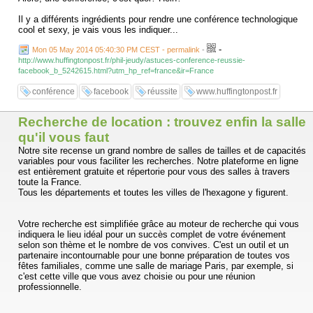
Il y a différents ingrédients pour rendre une conférence technologique
cool et sexy, je vais vous les indiquer...
-
Mon 05 May 2014 05:40:30 PM CEST - permalink
-
http://www.huffingtonpost.fr/phil-jeudy/astuces-conference-reussie-
facebook_b_5242615.html?utm_hp_ref=france&ir=France
conférence
facebook
réussite
www.huffingtonpost.fr
Recherche de location : trouvez enfin la salle
qu'il vous faut
Notre site recense un grand nombre de salles de tailles et de capacités
variables pour vous faciliter les recherches. Notre plateforme en ligne
est entièrement gratuite et répertorie pour vous des salles à travers
toute la France.
Tous les départements et toutes les villes de l'hexagone y figurent.
Votre recherche est simplifiée grâce au moteur de recherche qui vous
indiquera le lieu idéal pour un succès complet de votre événement
selon son thème et le nombre de vos convives. C'est un outil et un
partenaire incontournable pour une bonne préparation de toutes vos
fêtes familiales, comme une salle de mariage Paris, par exemple, si
c'est cette ville que vous avez choisie ou pour une réunion
professionnelle.