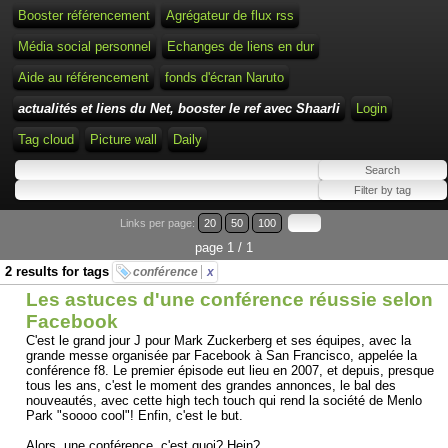
Booster référencement
Agrégateur de flux rss
Média social personnel
Echanges de liens en dur
Aide au référencement
fonds d'écran Naruto
actualités et liens du Net, booster le ref avec Shaarli
Login
Tag cloud
Picture wall
Daily
Links per page:
20
50
100
page 1 / 1
2 results for tags
conférence
x
Les astuces d'une conférence réussie selon
Facebook
C'est le grand jour J pour Mark Zuckerberg et ses équipes, avec la
grande messe organisée par Facebook à San Francisco, appelée la
conférence f8. Le premier épisode eut lieu en 2007, et depuis, presque
tous les ans, c'est le moment des grandes annonces, le bal des
nouveautés, avec cette high tech touch qui rend la société de Menlo
Park "soooo cool"! Enfin, c'est le but.
Alors, une conférence, c'est quoi? Hein?