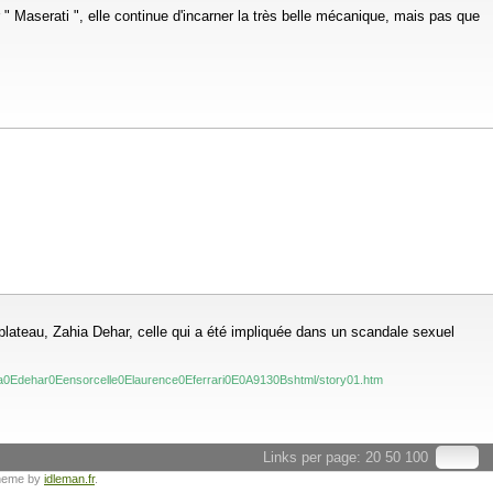
r " Maserati ", elle continue d'incarner la très belle mécanique, mais pas que
 plateau, Zahia Dehar, celle qui a été impliquée dans un scandale sexuel
ia0Edehar0Eensorcelle0Elaurence0Eferrari0E0A9130Bshtml/story01.htm
Links per page:
20
50
100
heme by
idleman.fr
.