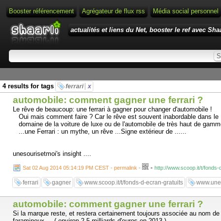
Booster référencement
Agrégateur de flux rss
Média social personnel
actualités et liens du Net, booster le ref avec Shaa
4 results for tags
ferrari
x
automobile: comment gagner une ferrari ?
Le rêve de beaucoup: une ferrari à gagner pour changer d'automobile !
Oui mais comment faire ? Car le rêve est souvent inabordable dans le
domaine de la voiture de luxe ou de l'automobile de très haut de gamm
...une Ferrari : un mythe, un rêve ...Signe extérieur de ......
unesourisetmoi's insight ....
-
Sat 02 Aug 2014 05:14:19 PM CEST - permalink
-
http://www.scoop.it/t/fond
ferrari
gagner
www.scoop.it/t/fonds-d-ecran-gratuits
www.unes
automobile: comment gagner une ferrari ?
Si la marque reste, et restera certainement toujours associée au nom de so
faramineux ... ( environ 2,5 milliards d'euros en 2013 )