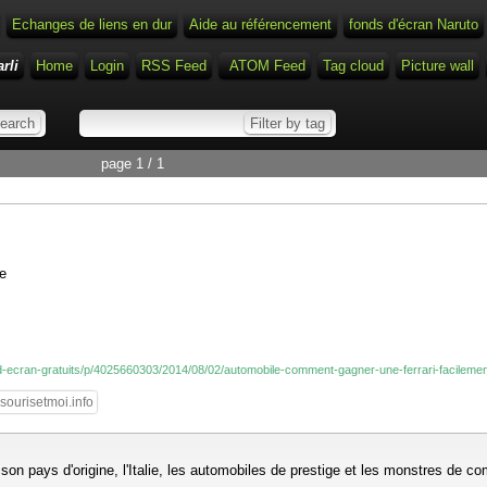
Echanges de liens en dur
Aide au référencement
fonds d'écran Naruto
rli
Home
Login
RSS Feed
ATOM Feed
Tag cloud
Picture wall
page 1 / 1
e
s-d-ecran-gratuits/p/4025660303/2014/08/02/automobile-comment-gagner-une-ferrari-facileme
ourisetmoi.info
n pays d'origine, l'Italie, les automobiles de prestige et les monstres de com