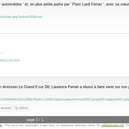
utomobiles ' et, en plus petite partie par ' Piero Lardi Ferrari ', avec sa sœu
fo/index.php?article185/ferrari
..
fr/dmJJJQ.html
n émission Le Grand 8 sur D8, Laurence Ferrari a réussi à faire venir sur son
om/c/32399/f/661332/s/30bb78ed/sc/19/l/0L0Sjournaldesfemmes0N0Cpeople0Cmagazine0Czah
sexuel
Zahia
page 1 / 1
ta
- The personal, minimalist, super-fast, no-database delicious clone. By
sebsauvage.net
. T