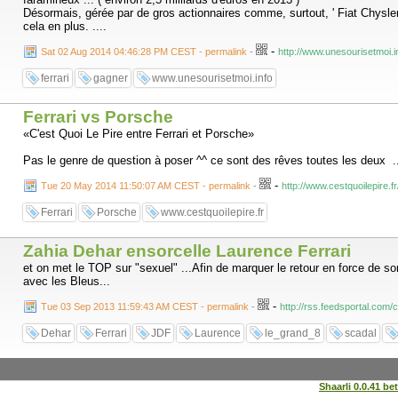
Désormais, gérée par de gros actionnaires comme, surtout, ' Fiat Chysler a
cela en plus. ....
-
Sat 02 Aug 2014 04:46:28 PM CEST - permalink
-
http://www.unesourisetmoi.in
ferrari
gagner
www.unesourisetmoi.info
Ferrari vs Porsche
«C'est Quoi Le Pire entre Ferrari et Porsche»
Pas le genre de question à poser ^^ ce sont des rêves toutes les deux ..
-
Tue 20 May 2014 11:50:07 AM CEST - permalink
-
http://www.cestquoilepire.
Ferrari
Porsche
www.cestquoilepire.fr
Zahia Dehar ensorcelle Laurence Ferrari
et on met le TOP sur "sexuel" ...Afin de marquer le retour en force de so
avec les Bleus...
-
Tue 03 Sep 2013 11:59:43 AM CEST - permalink
-
http://rss.feedsportal.c
Dehar
Ferrari
JDF
Laurence
le_grand_8
scadal
Shaarli 0.0.41 be