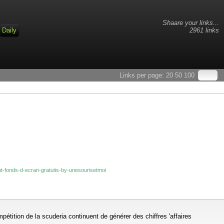
Shaare your links...
Daily
2961 links
Links per page:
20
50
100
nt-fonds-d-ecran-gratuits-by-unesourisetmoi
pétition de la scuderia continuent de générer des chiffres 'affaires