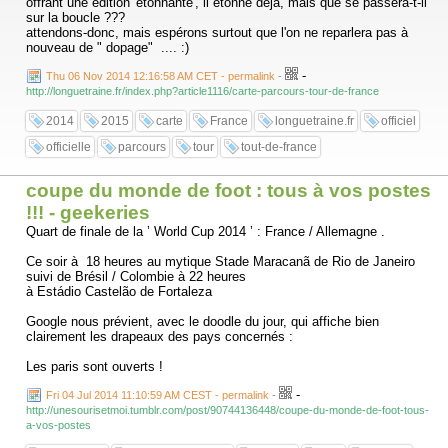
offrant une édition 'étonnante', il étonne déjà, mais que se passera-t-il
sur la boucle ???
attendons-donc, mais espérons surtout que l'on ne reparlera pas à
nouveau de " dopage" .... :)
-
Thu 06 Nov 2014 12:16:58 AM CET - permalink
-
http://longuetraine.fr/index.php?article1116/carte-parcours-tour-de-france
2014
2015
carte
France
longuetraine.fr
officiel
officielle
parcours
tour
tout-de-france
coupe du monde de foot : tous à vos postes
!!! - geekeries
Quart de finale de la ’ World Cup 2014 ’ : France / Allemagne .
Ce soir à 18 heures au mytique Stade Maracanã de Rio de Janeiro
suivi de Brésil / Colombie à 22 heures
à Estádio Castelão de Fortaleza
Google nous prévient, avec le doodle du jour, qui affiche bien
clairement les drapeaux des pays concernés :
Les paris sont ouverts !
-
Fri 04 Jul 2014 11:10:59 AM CEST - permalink
-
http://unesourisetmoi.tumblr.com/post/90744136448/coupe-du-monde-de-foot-tous-
a-vos-postes