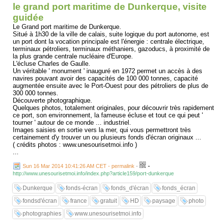
le grand port maritime de Dunkerque, visite
guidée
Le Grand port maritime de Dunkerque.
Situé à 1h30 de la ville de calais, suite logique du port autonome, est
un port dont la vocation principale est l'énergie : centrale électrique,
terminaux pétroliers, terminaux méthaniers, gazoducs, à proximité de
la plus grande centrale nucléaire d'Europe.
L'écluse Charles de Gaulle.
Un véritable ' monument ' inauguré en 1972 permet un accès à des
navires pouvant avoir des capacités de 100 000 tonnes, capacité
augmentée ensuite avec le Port-Ouest pour des pétroliers de plus de
300 000 tonnes.
Découverte photographique.
Quelques photos, totalement originales, pour découvrir très rapidement
ce port, son environnement, la fameuse écluse et tout ce qui peut '
tourner ' autour de ce monde ... industriel.
Images saisies en sortie vers la mer, qui vous permettront très
certainement d'y trouver un ou plusieurs fonds d'écran originaux ...
( crédits photos : www.unesourisetmoi.info )
...
-
Sun 16 Mar 2014 10:41:26 AM CET - permalink
-
http://www.unesourisetmoi.info/index.php?article159/port-dunkerque
Dunkerque
fonds-écran
fonds_d'écran
fonds_écran
fondsd'écran
france
gratuit
HD
paysage
photo
photographies
www.unesourisetmoi.info