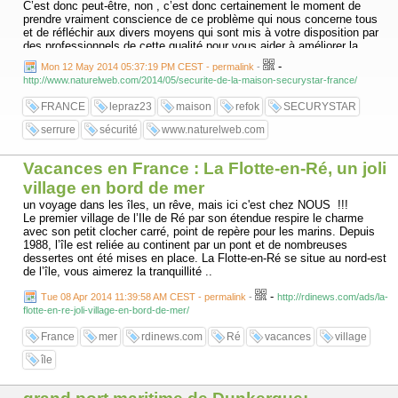
C’est donc peut-être, non , c’est donc certainement le moment de
prendre vraiment conscience de ce problème qui nous concerne tous
et de réfléchir aux divers moyens qui sont mis à votre disposition par
des professionnels de cette qualité pour vous aider à améliorer la
sécurité de votre domicile, de vos biens, mais aussi votre tranquillité
-
Mon 12 May 2014 05:37:19 PM CEST - permalink
-
personnelle et le confort de vie de toute votre famille.
http://www.naturelweb.com/2014/05/securite-de-la-maison-securystar-france/
Vous pouvez également trouver sur les sites officiels toutes les
références, les caractéristiques et les tarifs des divers produits
FRANCE
lepraz23
maison
refok
SECURYSTAR
existants et qui peuvent vous être proposés, alors ça vaut quand
même la peine d’y consacrer un peu de temps, non ?
serrure
sécurité
www.naturelweb.com
........................
Vacances en France : La Flotte-en-Ré, un joli
village en bord de mer
un voyage dans les îles, un rêve, mais ici c'est chez NOUS !!!
Le premier village de l’Ile de Ré par son étendue respire le charme
avec son petit clocher carré, point de repère pour les marins. Depuis
1988, l’île est reliée au continent par un pont et de nombreuses
dessertes ont été mises en place. La Flotte-en-Ré se situe au nord-est
de l’île, vous aimerez la tranquillité ..
-
Tue 08 Apr 2014 11:39:58 AM CEST - permalink
-
http://rdinews.com/ads/la-
flotte-en-re-joli-village-en-bord-de-mer/
France
mer
rdinews.com
Ré
vacances
village
île