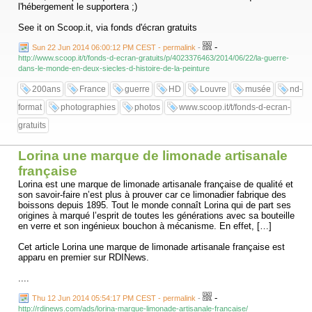
l'hébergement le supportera ;)
See it on Scoop.it, via fonds d'écran gratuits
-
Sun 22 Jun 2014 06:00:12 PM CEST - permalink
-
http://www.scoop.it/t/fonds-d-ecran-gratuits/p/4023376463/2014/06/22/la-guerre-
dans-le-monde-en-deux-siecles-d-histoire-de-la-peinture
200ans
France
guerre
HD
Louvre
musée
nd-
format
photographies
photos
www.scoop.it/t/fonds-d-ecran-
gratuits
Lorina une marque de limonade artisanale
française
Lorina est une marque de limonade artisanale française de qualité et
son savoir-faire n’est plus à prouver car ce limonadier fabrique des
boissons depuis 1895. Tout le monde connaît Lorina qui de part ses
origines à marqué l’esprit de toutes les générations avec sa bouteille
en verre et son ingénieux bouchon à mécanisme. En effet, […]
Cet article Lorina une marque de limonade artisanale française est
apparu en premier sur RDINews.
....
-
Thu 12 Jun 2014 05:54:17 PM CEST - permalink
-
http://rdinews.com/ads/lorina-marque-limonade-artisanale-francaise/