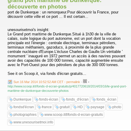
grand port maritime de Dunkerque:
découverte en photos
port de Dunkerque : un remorqueur.Pour découvrir la France, pour
découvrir cette ville et ce port ... Il est certain...
unesourisetmoi's insight:
Le Grand port maritime de Dunkerque.Situé à 1h30 de la ville de
calais, suite logique du port autonome, est un port dont la vocation
principale est l'énergie : centrale électrique, terminaux pétroliers,
terminaux méthaniers, gazoducs, à proximité de la plus grande
centrale nucléaire d'Europe.L'écluse Charles de Gaulle.Un véritable '
monument ' inauguré en 1972 permet un accès à des navires pouvant
avoir des capacités de 100 000 tonnes, capacité augmentée ensuite
avec le Port-Ouest pour des pétroliers de plus de 300 000 tonnes.
See it on Scoop.it, via fonds d'écran gratuits...
-
Sun 16 Mar 2014 10:52:52 AM CET - permalink
-
http://www.scoop.it/t/fonds-d-ecran-gratuits/p/4017720618/2014/03/16/le-grand-port-
maritime-de-dunkerque-decouverte-photos
Dunkerque
fonds-écran
fonds_d'écran
fonds_écran
fondsd'écran
france
gratuit
HD
paysage
photo
photographies
www.scoop.it/t/fonds-d-ecran-gratuits
www.unesourisetmoi.info