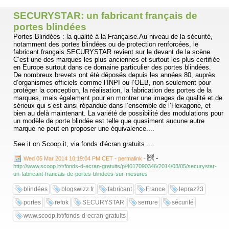
SECURYSTAR: un fabricant français de
portes blindées
Portes Blindées : la qualité à la Française.Au niveau de la sécurité,
notamment des portes blindées ou de protection renforcées, le
fabricant français SECURYSTAR revient sur le devant de la scène.
C’est une des marques les plus anciennes et surtout les plus certifiée
en Europe surtout dans ce domaine particulier des portes blindées.
De nombreux brevets ont été déposés depuis les années 80, auprès
d’organismes officiels comme l’INPI ou l’OEB, non seulement pour
protéger la conception, la réalisation, la fabrication des portes de la
marques, mais également pour en montrer une images de qualité et de
sérieux qui s’est ainsi répandue dans l’ensemble de l’Hexagone, et
bien au delà maintenant. La variété de possibilité des modulations pour
un modèle de porte blindée est telle que quasiment aucune autre
marque ne peut en proposer une équivalence....
See it on Scoop.it, via fonds d'écran gratuits ....
-
Wed 05 Mar 2014 10:19:04 PM CET - permalink
-
http://www.scoop.it/t/fonds-d-ecran-gratuits/p/4017090346/2014/03/05/securystar-
un-fabricant-francais-de-portes-blindees-sur-mesures
blindées
blogswizz.fr
fabricant
France
lepraz23
portes
refok
SECURYSTAR
serrure
sécurité
www.scoop.it/t/fonds-d-ecran-gratuits