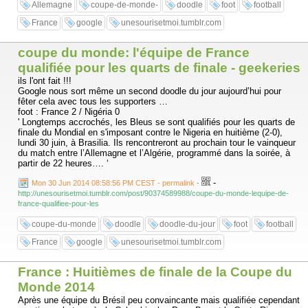
Allemagne
coupe-de-monde-
doodle
foot
football
France
google
unesourisetmoi.tumblr.com
coupe du monde: l'équipe de France
qualifiée pour les quarts de finale - geekeries
ils l'ont fait !!!
Google nous sort même un second doodle du jour aujourd’hui pour
fêter cela avec tous les supporters …
foot : France 2 / Nigéria 0
' Longtemps accrochés, les Bleus se sont qualifiés pour les quarts de
finale du Mondial en s'imposant contre le Nigeria en huitième (2-0),
lundi 30 juin, à Brasilia. Ils rencontreront au prochain tour le vainqueur
du match entre l’Allemagne et l’Algérie, programmé dans la soirée, à
partir de 22 heures…. ‘
-
Mon 30 Jun 2014 08:58:56 PM CEST - permalink
-
http://unesourisetmoi.tumblr.com/post/90374589988/coupe-du-monde-lequipe-de-
france-qualifiee-pour-les
coupe-du-monde
doodle
doodle-du-jour
foot
football
France
google
unesourisetmoi.tumblr.com
France : Huitièmes de finale de la Coupe du
Monde 2014
Après une équipe du Brésil peu convaincante mais qualifiée cependant