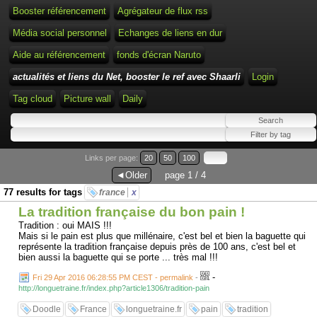
Booster référencement
Agrégateur de flux rss
Média social personnel
Echanges de liens en dur
Aide au référencement
fonds d'écran Naruto
actualités et liens du Net, booster le ref avec Shaarli
Login
Tag cloud
Picture wall
Daily
Links per page:
20
50
100
◄Older
page 1 / 4
77 results for tags
france
x
La tradition française du bon pain !
Tradition : oui MAIS !!!
Mais si le pain est plus que millénaire, c'est bel et bien la baguette qui
représente la tradition française depuis près de 100 ans, c'est bel et
bien aussi la baguette qui se porte ... très mal !!!
-
Fri 29 Apr 2016 06:28:55 PM CEST - permalink
-
http://longuetraine.fr/index.php?article1306/tradition-pain
Doodle
France
longuetraine.fr
pain
tradition