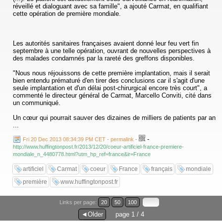
réveillé et dialoguant avec sa famille", a ajouté Carmat, en qualifiant
gouvernement, mais de notre société toute entière. Je connais
cette opération de première mondiale.
beaucoup de personnes parties à l'étranger - au Canada ou en Asie -
qui n'ont pas eu de difficultés à monter leur entreprise et qui ont été
super bien accueillis. Puisse notre pays pouvoir en faire de même,
pour que les français qui veulent créer ne se sentent pas mieux hors
Les autorités sanitaires françaises avaient donné leur feu vert fin
de nos frontières pour le faire...
septembre à une telle opération, ouvrant de nouvelles perspectives à
des malades condamnés par la rareté des greffons disponibles.
"Nous nous réjouissons de cette première implantation, mais il serait
bien entendu prématuré d'en tirer des conclusions car il s'agit d'une
seule implantation et d'un délai post-chirurgical encore très court", a
commenté le directeur général de Carmat, Marcello Conviti, cité dans
un communiqué.
Un cœur qui pourrait sauver des dizaines de milliers de patients par an
...
-
Fri 20 Dec 2013 08:34:39 PM CET - permalink
-
http://www.huffingtonpost.fr/2013/12/20/coeur-artificiel-france-premiere-
mondiale_n_4480778.html?utm_hp_ref=france&ir=France
artificiel
Carmat
coeur
France
français
mondiale
première
www.huffingtonpost.fr
Links per page:
20
50
100
◄Older
page 1 / 4