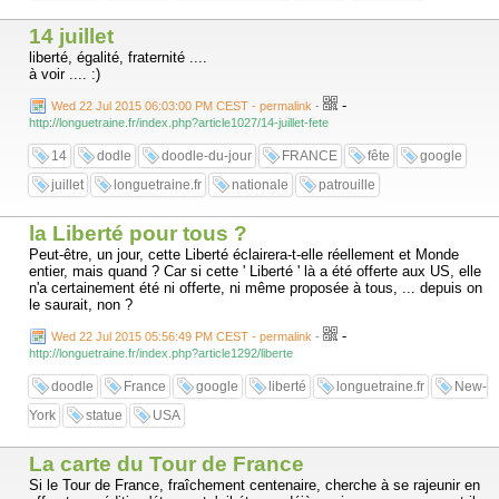
14 juillet
liberté, égalité, fraternité ....
à voir .... :)
-
Wed 22 Jul 2015 06:03:00 PM CEST - permalink
-
http://longuetraine.fr/index.php?article1027/14-juillet-fete
14
dodle
doodle-du-jour
FRANCE
fête
google
juillet
longuetraine.fr
nationale
patrouille
la Liberté pour tous ?
Peut-être, un jour, cette Liberté éclairera-t-elle réellement et Monde
entier, mais quand ? Car si cette ' Liberté ' là a été offerte aux US, elle
n'a certainement été ni offerte, ni même proposée à tous, ... depuis on
le saurait, non ?
-
Wed 22 Jul 2015 05:56:49 PM CEST - permalink
-
http://longuetraine.fr/index.php?article1292/liberte
doodle
France
google
liberté
longuetraine.fr
New-
York
statue
USA
La carte du Tour de France
Si le Tour de France, fraîchement centenaire, cherche à se rajeunir en