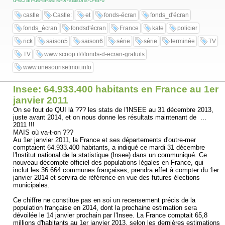
d-ecran-de-la-serie-tv-saisons-5-et-6
castle
Castle:
et
fonds-écran
fonds_d'écran
fonds_écran
fondsd'écran
France
kate
policier
rick
saison5
saison6
série
série
terminée
TV
TV
www.scoop.it/t/fonds-d-ecran-gratuits
www.unesourisetmoi.info
Insee: 64.933.400 habitants en France au 1er
janvier 2011
On se fout de QUI là ??? les stats de l'INSEE au 31 décembre 2013,
juste avant 2014, et on nous donne les résultats maintenant de ...
2011 !!!
MAIS où va-t-on ???
Au 1er janvier 2011, la France et ses départements d'outre-mer
comptaient 64.933.400 habitants, a indiqué ce mardi 31 décembre
l'Institut national de la statistique (Insee) dans un communiqué. Ce
nouveau décompte officiel des populations légales en France, qui
inclut les 36.664 communes françaises, prendra effet à compter du 1er
janvier 2014 et servira de référence en vue des futures élections
municipales.
Ce chiffre ne constitue pas en soi un recensement précis de la
population française en 2014, dont la prochaine estimation sera
dévoilée le 14 janvier prochain par l'Insee. La France comptait 65,8
millions d'habitants au 1er janvier 2013, selon les dernières estimations