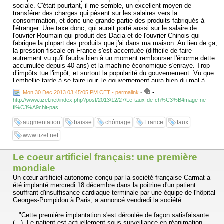
sociale. C'était pourtant, il me semble, un excellent moyen de
transférer des charges qui pèsent sur les salaires vers la
consommation, et donc une grande partie des produits fabriqués à
l'étranger. Une taxe donc, qui aurait porté aussi sur le salaire de
l'ouvrier Roumain qui produit des Dacia et de l'ouvrier Chinois qui
fabrique la plupart des produits que j'ai dans ma maison. Au lieu de ça,
la pression fiscale en France s'est accentuée (difficile de faire
autrement vu qu'il faudra bien à un moment rembourser l'énorme dette
accumulée depuis 40 ans) et la machine économique s'enraye. Trop
d’impôts tue l'impôt, et surtout la popularité du gouvernement. Vu que
l’embellie tarde à se faire jour, le gouvernement aura bien du mal à
jouer le deuxième temps du quinquennat de François Hollande, qui se
-
Mon 30 Dec 2013 03:45:05 PM CET - permalink
-
voulait plus social.
http://www.tizel.net/index.php?post/2013/12/27/Le-taux-de-ch%C3%B4mage-ne-
fl%C3%A9chit-pas
Pour que la reprise se fasse, il faut aussi revaloriser l'image des
entreprises et des entrepreneur dans ce pays. L'image "Lutte Ouvrière"
augmentation
baisse
chômage
France
taux
des patrons face au prolétariat est encore bien tenace. Mais les
choses ne sont pas si caricaturales. Les chefs d'entreprises cherchent
www.tizel.net
- comme tout le monde - à gagner de l'argent, mais ce ne sont pas
tous des monstres inhumain. Beaucoup font face aux mêmes
difficultés que leurs employés, avec des difficultés pour boucler les
Le coeur artificiel français: une première
fins de mois, pour se verser un salaire, pour payer les fournisseurs et
mondiale
rembourser les emprunts. Certains font même peser ce risque sur
Un cœur artificiel autonome conçu par la société française Carmat a
leurs familles puisque leurs biens personnels servent parfois de
été implanté mercredi 18 décembre dans la poitrine d'un patient
garantie pour les emprunts professionnels. Il faut inciter les gens à
souffrant d'insuffisance cardiaque terminale par une équipe de l'hôpital
devenir entrepreneurs. Non plus en allégeant les procédures
Georges-Pompidou à Paris, a annoncé vendredi la société.
administratives - beaucoup de travail a été fait dans ce sens ces
dernières années - mais en leur facilitant les choses, en baissant les
"Cette première implantation s'est déroulée de façon satisfaisante
charges, et en ne les accablant pas quand ils ont le bonheur de
(...). Le patient est actuellement sous surveillance en réanimation,
réussir. Pour le coup, ce dernier point n'est pas du ressort du