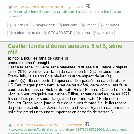
Installer ou faire poser une serrure de haute sécurité, n’est plus un luxe
-
Wed 05 Mar 2014 10:03:38 PM CET - permalink
-
de nos jours, c’est bel et bien presque devenu une obligation, il faut
http://blogswizz.fr/publish/securystar-fabricant-francais-de-portes-blindees-sur-
donc là aussi savoir faire le bon choix.
mesures/
...
blindées
blogswizz.fr
fabricant
France
lepraz23
portes
refok
SECURYSTAR
serrure
sécurité
Castle: fonds d'écran saisons 5 et 6, série
télé
et hop là pour les fans de castle !!!
unesourisetmoi's insight:
Castle la série TV.Cette série télévisée, diffusée sur France 2 depuis
juillet 2010, vient de voir la fin de sa saison 5. Déjà en cours aux
États-Unis, la saison 6 va révéler un autre aspect de leur(s)
carrière(s).Elle comporte 18 épisodes déjà passés au canada et aux
US.Ces images parcourent le net de tous côté, cette compil est faite
pour tous les fans de Rick et de Kate.Rick ( Richard ) Castle.Le rôle de
l'écrivain est interprété par Nathan Fillion, acteur canadien, né en 1971,
fils de deux professeurs d'anglais à la retraite.Kate ( Katherine )
Beckett.Stana Katic joue le rôle de la super femme flic, le lieutenant
de police secondé par Javier Esposito et Kevin Ryan.La carrière de la
policière prend un tournant important en cette fin de saison 5.
...
-
Tue 11 Feb 2014 06:27:16 PM CET - permalink
-
http://www.scoop.it/t/fonds-d-ecran-gratuits/p/4015769944/2014/02/11/castle-fonds-