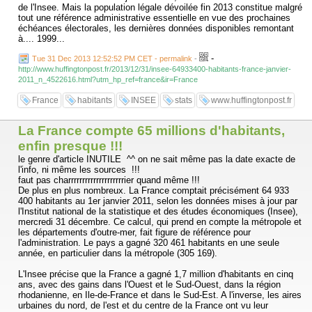
de l'Insee. Mais la population légale dévoilée fin 2013 constitue malgré
tout une référence administrative essentielle en vue des prochaines
échéances électorales, les dernières données disponibles remontant
à.... 1999...
-
Tue 31 Dec 2013 12:52:52 PM CET - permalink
-
http://www.huffingtonpost.fr/2013/12/31/insee-64933400-habitants-france-janvier-
2011_n_4522616.html?utm_hp_ref=france&ir=France
France
habitants
INSEE
stats
www.huffingtonpost.fr
La France compte 65 millions d'habitants,
enfin presque !!!
le genre d'article INUTILE ^^ on ne sait même pas la date exacte de
l'info, ni même les sources !!!
faut pas charrrrrrrrrrrrrrrrrrrrier quand même !!!
De plus en plus nombreux. La France comptait précisément 64 933
400 habitants au 1er janvier 2011, selon les données mises à jour par
l'Institut national de la statistique et des études économiques (Insee),
mercredi 31 décembre. Ce calcul, qui prend en compte la métropole et
les départements d'outre-mer, fait figure de référence pour
l'administration. Le pays a gagné 320 461 habitants en une seule
année, en particulier dans la métropole (305 169).
L'Insee précise que la France a gagné 1,7 million d'habitants en cinq
ans, avec des gains dans l'Ouest et le Sud-Ouest, dans la région
rhodanienne, en Ile-de-France et dans le Sud-Est. A l'inverse, les aires
urbaines du nord, de l'est et du centre de la France ont vu leur