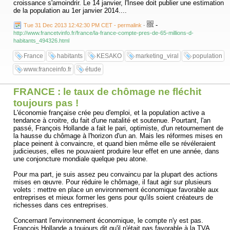
croissance s'amoindrir. Le 14 janvier, l'Insee doit publier une estimation
de la population au 1er janvier 2014....
-
Tue 31 Dec 2013 12:42:30 PM CET - permalink
-
http://www.francetvinfo.fr/france/la-france-compte-pres-de-65-millions-d-
habitants_494326.html
France
habitants
KESAKO
marketing_viral
population
www.franceinfo.fr
étude
FRANCE : le taux de chômage ne fléchit
toujours pas !
L'économie française crée peu d'emploi, et la population active a
tendance à croitre, du fait d'une natalité et soutenue. Pourtant, l'an
passé, François Hollande a fait le pari, optimiste, d'un retournement de
la hausse du chômage à l'horizon d'un an. Mais les réformes mises en
place peinent à convaincre, et quand bien même elle se révéleraient
judicieuses, elles ne pouvaient produire leur effet en une année, dans
une conjoncture mondiale quelque peu atone.
Pour ma part, je suis assez peu convaincu par la plupart des actions
mises en œuvre. Pour réduire le chômage, il faut agir sur plusieurs
volets : mettre en place un environnement économique favorable aux
entreprises et mieux former les gens pour qu'ils soient créateurs de
richesses dans ces entreprises.
Concernant l'environnement économique, le compte n'y est pas.
François Hollande a toujours dit qu'il n'était pas favorable à la TVA