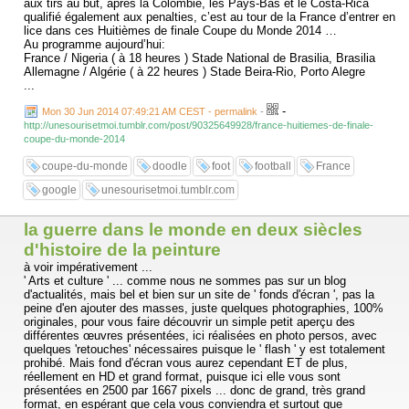
aux tirs au but, après la Colombie, les Pays-Bas et le Costa-Rica
qualifié également aux penalties, c’est au tour de la France d’entrer en
lice dans ces Huitièmes de finale Coupe du Monde 2014 …
Au programme aujourd’hui:
France / Nigeria ( à 18 heures ) Stade National de Brasilia, Brasilia
Allemagne / Algérie ( à 22 heures ) Stade Beira-Rio, Porto Alegre
...
-
Mon 30 Jun 2014 07:49:21 AM CEST - permalink
-
http://unesourisetmoi.tumblr.com/post/90325649928/france-huitiemes-de-finale-
coupe-du-monde-2014
coupe-du-monde
doodle
foot
football
France
google
unesourisetmoi.tumblr.com
la guerre dans le monde en deux siècles
d'histoire de la peinture
à voir impérativement ...
' Arts et culture ' ... comme nous ne sommes pas sur un blog
d'actualités, mais bel et bien sur un site de ' fonds d'écran ', pas la
peine d'en ajouter des masses, juste quelques photographies, 100%
originales, pour vous faire découvrir un simple petit aperçu des
différentes œuvres présentées, ici réalisées en photo persos, avec
quelques 'retouches' nécessaires puisque le ' flash ' y est totalement
prohibé. Mais fond d'écran vous aurez cependant ET de plus,
réellement en HD et grand format, puisque ici elle vous sont
présentées en 2500 par 1667 pixels ... donc de grand, très grand
format, en espérant que cela vous conviendra et surtout que