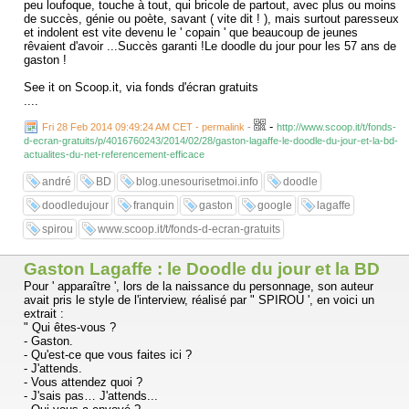
peu loufoque, touche à tout, qui bricole de partout, avec plus ou moins
de succès, génie ou poète, savant ( vite dit ! ), mais surtout paresseux
et indolent est vite devenu le ' copain ' que beaucoup de jeunes
rêvaient d'avoir ...Succès garanti !Le doodle du jour pour les 57 ans de
gaston !
See it on Scoop.it, via fonds d'écran gratuits
....
-
Fri 28 Feb 2014 09:49:24 AM CET - permalink
-
http://www.scoop.it/t/fonds-
d-ecran-gratuits/p/4016760243/2014/02/28/gaston-lagaffe-le-doodle-du-jour-et-la-bd-
actualites-du-net-referencement-efficace
andré
BD
blog.unesourisetmoi.info
doodle
doodledujour
franquin
gaston
google
lagaffe
spirou
www.scoop.it/t/fonds-d-ecran-gratuits
Gaston Lagaffe : le Doodle du jour et la BD
Pour ' apparaître ', lors de la naissance du personnage, son auteur
avait pris le style de l'interview, réalisé par " SPIROU ', en voici un
extrait :
" Qui êtes-vous ?
- Gaston.
- Qu'est-ce que vous faites ici ?
- J'attends.
- Vous attendez quoi ?
- J'sais pas… J'attends...