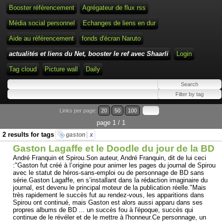
Booster référencement
Agrégateur de flux rss
Média social personnel
Echanges de liens en dur
Aide au référencement
fonds d'écran Naruto
actualités et liens du Net, booster le ref avec Shaarli
Login
Tag cloud
Picture wall
Daily
Links per page:
20
50
100
page 1 / 1
2 results for tags
gaston
x
Gaston Lagaffe et le Doodle du jour de la BD
André Franquin et Spirou.Son auteur, André Franquin, dit de lui ceci
:"Gaston fut créé à l’origine pour animer les pages du journal de Spirou
avec le statut de héros-sans-emploi ou de personnage de BD sans
série.Gaston Lagaffe, en s’installant dans la rédaction imaginaire du
journal, est devenu le principal moteur de la publication réelle."Mais
très rapidement le succès fut au rendez-vous, les apparitions dans
Spirou ont continué, mais Gaston est alors aussi apparu dans ses
propres albums de BD ... un succès fou à l'époque, succès qui
continue de le révéler et de le mettre à l'honneur.Ce personnage, un