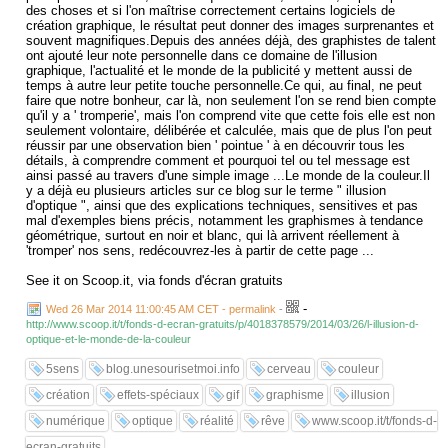
des choses et si l'on maîtrise correctement certains logiciels de
création graphique, le résultat peut donner des images surprenantes et
souvent magnifiques.Depuis des années déjà, des graphistes de talent
ont ajouté leur note personnelle dans ce domaine de l'illusion
graphique, l'actualité et le monde de la publicité y mettent aussi de
temps à autre leur petite touche personnelle.Ce qui, au final, ne peut
faire que notre bonheur, car là, non seulement l'on se rend bien compte
qu'il y a ' tromperie', mais l'on comprend vite que cette fois elle est non
seulement volontaire, délibérée et calculée, mais que de plus l'on peut
réussir par une observation bien ' pointue ' à en découvrir tous les
détails, à comprendre comment et pourquoi tel ou tel message est
ainsi passé au travers d'une simple image ...Le monde de la couleur.Il
y a déjà eu plusieurs articles sur ce blog sur le terme " illusion
d'optique ", ainsi que des explications techniques, sensitives et pas
mal d'exemples biens précis, notamment les graphismes à tendance
géométrique, surtout en noir et blanc, qui là arrivent réellement à
'tromper' nos sens, redécouvrez-les à partir de cette page ...
See it on Scoop.it, via fonds d'écran gratuits
-
Wed 26 Mar 2014 11:00:45 AM CET - permalink
-
http://www.scoop.it/t/fonds-d-ecran-gratuits/p/4018378579/2014/03/26/l-illusion-d-
optique-et-le-monde-de-la-couleur
5sens
blog.unesourisetmoi.info
cerveau
couleur
création
effets-spéciaux
gif
graphisme
illusion
numérique
optique
réalité
rêve
www.scoop.it/t/fonds-d-
ecran-gratuits