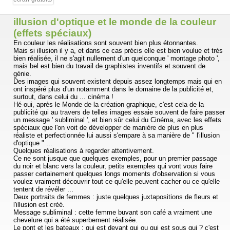
illusion d'optique et le monde de la couleur
(effets spéciaux)
En couleur les réalisations sont souvent bien plus étonnantes.
Mais si illusion il y a, et dans ce cas précis elle est bien voulue et très
bien réalisée, il ne s'agit nullement d'un quelconque ' montage photo ',
mais bel est bien du travail de graphistes inventifs et souvent de
génie.
Des images qui souvent existent depuis assez longtemps mais qui en
ont inspéré plus d'un notamment dans le domaine de la publicité et,
surtout, dans celui du ... cinéma !
Hé oui, après le Monde de la création graphique, c'est cela de la
publicité qui au travers de telles images essaie souvent de faire passer
un message ' subliminal ', et bien sûr celui du Cinéma, avec les effets
spéciaux que l'on voit de développer de manière de plus en plus
réaliste et perfectionnée lui aussi s'empare à sa manière de " l'illusion
d'optique " ...
Quelques réalisations à regarder attentivement.
Ce ne sont jusque que quelques exemples, pour un premier passage
du noir et blanc vers la couleur, petits exemples qui vont vous faire
passer certainement quelques longs moments d'observation si vous
voulez vraiment découvrir tout ce qu'elle peuvent cacher ou ce qu'elle
tentent de révéler ...
Deux portraits de femmes : juste quelques juxtapositions de fleurs et
l'illusion est créé.
Message subliminal : cette femme buvant son café a vraiment une
chevelure qui a été superbement réalisée.
Le pont et les bateaux : qui est devant qui ou qui est sous qui ? c'est