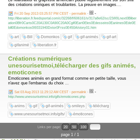
des créations oniriques et troublantes. La preuve en images....
-
Fri 20 Sep 2013 03:25:57 PM CEST - permalink
-
http://liberation.fr.feedsportal.com/c/32268/f/606161/s/317a8e62/sc/23/l/0Lnext0Bliber
ation0Bfr0Carts0C20A130C0A90C20A0Cgif0Eart0Eles0Edesseins0Eanimes0Ede0E
bill0Edomonkos0I9331940Dxtor0Frss0E450A/story01.htm
art
Bill
Domonkos
gif
gif-animés
gif-art
gifanimé
liberation.fr
Créations numériques
unesourisetmoi,télécharger des gifs animés,
emoticones
Emoticones animés en grand format comme en petite taille, vous
n'avez que l'embarras du choix ...
-
Sat 03 Aug 2013 11:29:12 AM CEST - permalink
-
http://www.unesourisetmoi.info/gifs/emoticones.php
anims
gif
gif-animés
smileys
télécharg
www.unesourisetmoi.info/gifs/
émoticones
Links per page:
20
50
100
page 1 / 1