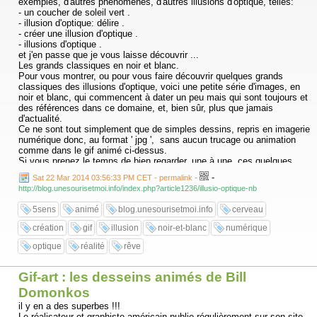
exemples, d'autres phénomènes, d'autres illusions d'optique, telles:
- un coucher de soleil vert .
- illusion d'optique: délire .
- créer une illusion d'optique .
- illusions d'optique .
et j'en passe que je vous laisse découvrir ...
Les grands classiques en noir et blanc.
Pour vous montrer, ou pour vous faire découvrir quelques grands
classiques des illusions d'optique, voici une petite série d'images, en
noir et blanc, qui commencent à dater un peu mais qui sont toujours et
des références dans ce domaine, et, bien sûr, plus que jamais
d'actualité.
Ce ne sont tout simplement que de simples dessins, repris en imagerie
numérique donc, au format ' jpg ', sans aucun trucage ou animation
comme dans le gif animé ci-dessus.
Si vous prenez le temps de bien regarder, une à une, ces quelques
images, de les ' fixer ' attentivement, tout en vous demandant ce que
-
Sat 22 Mar 2014 03:56:33 PM CET - permalink
-
vous percevez réellement par rapport à la réalité, vous entrerez ainsi
http://blog.unesourisetmoi.info/index.php?article1236/illusio-optique-nb
dans le monde de l'illusion d'optique !
...
5sens
animé
blog.unesourisetmoi.info
cerveau
création
gif
illusion
noir-et-blanc
numérique
optique
réalité
rêve
Gif-art : les desseins animés de Bill
Domonkos
il y en a des superbes !!!
Le réalisateur et graphiste américain publie régulièrement sur son site