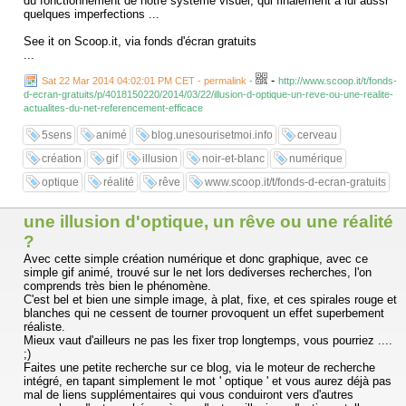
du fonctionnement de notre système visuel, qui finalement a lui aussi
quelques imperfections ...
See it on Scoop.it, via fonds d'écran gratuits
...
-
Sat 22 Mar 2014 04:02:01 PM CET - permalink
-
http://www.scoop.it/t/fonds-
d-ecran-gratuits/p/4018150220/2014/03/22/illusion-d-optique-un-reve-ou-une-realite-
actualites-du-net-referencement-efficace
5sens
animé
blog.unesourisetmoi.info
cerveau
création
gif
illusion
noir-et-blanc
numérique
optique
réalité
rêve
www.scoop.it/t/fonds-d-ecran-gratuits
une illusion d'optique, un rêve ou une réalité
?
Avec cette simple création numérique et donc graphique, avec ce
simple gif animé, trouvé sur le net lors dediverses recherches, l'on
comprends très bien le phénomène.
C'est bel et bien une simple image, à plat, fixe, et ces spirales rouge et
blanches qui ne cessent de tourner provoquent un effet superbement
réaliste.
Mieux vaut d'ailleurs ne pas les fixer trop longtemps, vous pourriez ....
;)
Faites une petite recherche sur ce blog, via le moteur de recherche
intégré, en tapant simplement le mot ' optique ' et vous aurez déjà pas
mal de liens supplémentaires qui vous conduiront vers d'autres