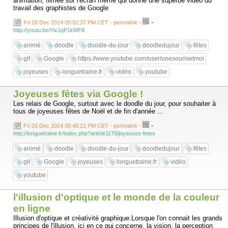
animation, filmée sur l'écran même qui donne une superbe vidéo du
travail des graphistes de Google
-
Fri 26 Dec 2014 05:52:37 PM CET - permalink
-
http://youtu.be/Yix1qP1kMF8
animé
doodle
doodle-du-jour
doodledujour
fêtes
gif
Google
https://www.youtube.com/user/unesourisetmoi
joyeuses
longuetraine.fr
vidéo
youtube
Joyeuses fêtes via Google !
Les relais de Google, surtout avec le doodle du jour, pour souhaiter à
tous de joyeuses fêtes de Noël et de fin d'année ...
-
Fri 26 Dec 2014 05:49:21 PM CET - permalink
-
http://longuetraine.fr/index.php?article1170/joyeuses-fetes
animé
doodle
doodle-du-jour
doodledujour
fêtes
gif
Google
joyeuses
longuetraine.fr
vidéo
youtube
l'illusion d'optique et le monde de la couleur
en ligne
Illusion d'optique et créativité graphique.Lorsque l'on connait les grands
principes de l'illusion, ici en ce qui concerne, la vision, la perception