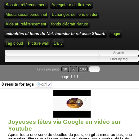
Booster référencement
Agrégateur de flux rss
Média social personnel
Echanges de liens en dur
Aide au référencement
fonds d'écran Naruto
actualités et liens du Net, booster le ref avec Shaarli
Login
Tag cloud
Picture wall
Daily
Links per page:
20
50
100
page 1 / 1
8 results for tags
gif
x
Joyeuses fêtes via Google en vidéo sur
Youtube
Après toute une série de doodles du jours, en gif animés ou pas, une