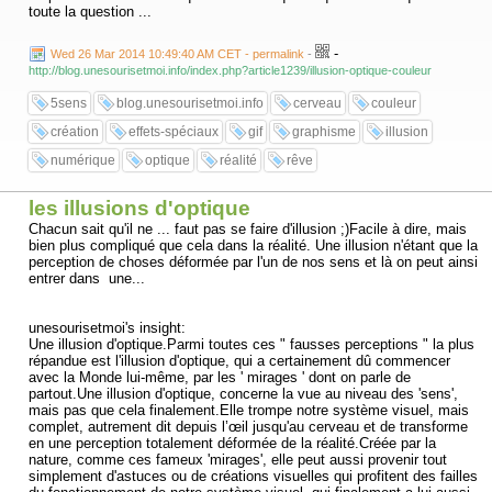
toute la question ...
Quant aux autres ' illusions ', que l'on qualifierait ici plutôt de ' créations
-
Wed 26 Mar 2014 10:49:40 AM CET - permalink
-
graphiques ' prenez le temps de les agrandir pour mieux les visualiser (
http://blog.unesourisetmoi.info/index.php?article1239/illusion-optique-couleur
il suffit de cliquer sur les vignettes ) et là vous découvrirez vraiment
toute l'imagination, toute la subtilité et tout le talent dont peuvent être
5sens
blog.unesourisetmoi.info
cerveau
couleur
doués certains.
création
effets-spéciaux
gif
graphisme
illusion
numérique
optique
réalité
rêve
les illusions d'optique
Chacun sait qu'il ne ... faut pas se faire d'illusion ;)Facile à dire, mais
bien plus compliqué que cela dans la réalité. Une illusion n'étant que la
perception de choses déformée par l'un de nos sens et là on peut ainsi
entrer dans une...
unesourisetmoi's insight:
Une illusion d'optique.Parmi toutes ces " fausses perceptions " la plus
répandue est l'illusion d'optique, qui a certainement dû commencer
avec la Monde lui-même, par les ' mirages ' dont on parle de
partout.Une illusion d'optique, concerne la vue au niveau des 'sens',
mais pas que cela finalement.Elle trompe notre système visuel, mais
complet, autrement dit depuis l’œil jusqu'au cerveau et de transforme
en une perception totalement déformée de la réalité.Créée par la
nature, comme ces fameux 'mirages', elle peut aussi provenir tout
simplement d'astuces ou de créations visuelles qui profitent des failles