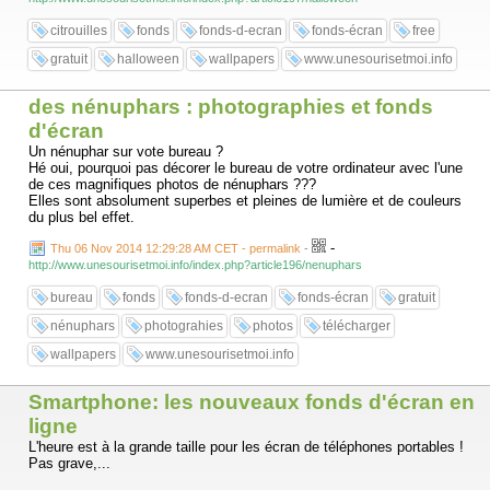
citrouilles
fonds
fonds-d-ecran
fonds-écran
free
gratuit
halloween
wallpapers
www.unesourisetmoi.info
des nénuphars : photographies et fonds
d'écran
Un nénuphar sur vote bureau ?
Hé oui, pourquoi pas décorer le bureau de votre ordinateur avec l'une
de ces magnifiques photos de nénuphars ???
Elles sont absolument superbes et pleines de lumière et de couleurs
du plus bel effet.
-
Thu 06 Nov 2014 12:29:28 AM CET - permalink
-
http://www.unesourisetmoi.info/index.php?article196/nenuphars
bureau
fonds
fonds-d-ecran
fonds-écran
gratuit
nénuphars
photograhies
photos
télécharger
wallpapers
www.unesourisetmoi.info
Smartphone: les nouveaux fonds d'écran en
ligne
L'heure est à la grande taille pour les écran de téléphones portables !
Pas grave,...