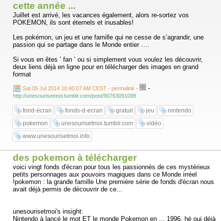
cette année ...
Juillet est arrivé, les vacances également, alors re-sortez vos
POKEMON, ils sont éternels et inusables!
Les pokémon, un jeu et une famille qui ne cesse de s’agrandir, une
passion qui se partage dans le Monde entier ….
Si vous en êtes ’ fan ’ ou si simplement vous voulez les découvrir,
deux liens déjà en ligne pour en télécharger des images en grand
format
-
Sat 05 Jul 2014 10:40:07 AM CEST - permalink
-
http://unesourisetmoi.tumblr.com/post/90763091098
fond-écran
fonds-d-ecran
gratuit
jeu
nintendo
pokemon
unesourisetmoi.tumblr.com
vidéo
www.unesourisetmoi.info
des pokemon à télécharger
voici vingt fonds d'écran pour tous les passionnés de ces mystérieux
petits personnages aux pouvoirs magiques dans ce Monde irréel
!pokemon : la grande famille Une première série de fonds d'écran nous
avait déjà permis de découvrir de ce...
unesourisetmoi's insight:
Nintendo à lancé le mot ET le monde Pokemon en ... 1996, hé oui déjà