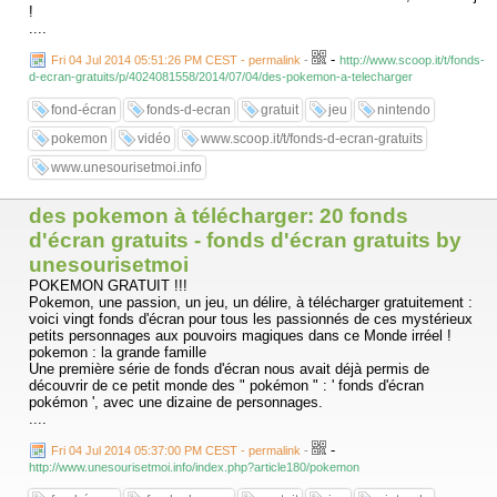
!
....
-
Fri 04 Jul 2014 05:51:26 PM CEST - permalink
-
http://www.scoop.it/t/fonds-
d-ecran-gratuits/p/4024081558/2014/07/04/des-pokemon-a-telecharger
fond-écran
fonds-d-ecran
gratuit
jeu
nintendo
pokemon
vidéo
www.scoop.it/t/fonds-d-ecran-gratuits
www.unesourisetmoi.info
des pokemon à télécharger: 20 fonds
d'écran gratuits - fonds d'écran gratuits by
unesourisetmoi
POKEMON GRATUIT !!!
Pokemon, une passion, un jeu, un délire, à télécharger gratuitement :
voici vingt fonds d'écran pour tous les passionnés de ces mystérieux
petits personnages aux pouvoirs magiques dans ce Monde irréel !
pokemon : la grande famille
Une première série de fonds d'écran nous avait déjà permis de
découvrir de ce petit monde des " pokémon " : ' fonds d'écran
pokémon ', avec une dizaine de personnages.
....
-
Fri 04 Jul 2014 05:37:00 PM CEST - permalink
-
http://www.unesourisetmoi.info/index.php?article180/pokemon