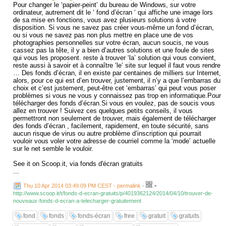
Pour changer le ‘papier-peint’ du bureau de Windows, sur votre
ordinateur, autrement dit le ‘ fond d’écran ‘ qui affiche une image lors
de sa mise en fonctions, vous avez plusieurs solutions à votre
disposition. Si vous ne savez pas créer vous-même un fond d’écran,
ou si vous ne savez pas non plus mettre en place une de vos
photographies personnelles sur votre écran, aucun soucis, ne vous
cassez pas la tête, il y a bien d’autres solutions et une foule de sites
qui vous les proposent. reste à trouver ‘la’ solution qui vous convient,
reste aussi à savoir et à connaître ‘le’ site sur lequel il faut vous rendre
… Des fonds d’écran, il en existe par centaines de milliers sur Internet,
alors, pour ce qui est d’en trouver, justement, il n’y a que l’embarras du
choix et c’est justement, peut-être cet ‘embarras’ qui peut vous poser
problèmes si vous ne vous y connaissez pas trop en informatique.Pour
télécharger des fonds d’écran.Si vous en voulez, pas de soucis vous
allez en trouver ! Suivez ces quelques petits conseils, il vous
permettront non seulement de trouver, mais également de télécharger
des fonds d’écran , facilement, rapidement, en toute sécurité, sans
aucun risque de virus ou autre problème d’inscription qui pourrait
vouloir vous voler votre adresse de courriel comme la ‘mode’ actuelle
sur le net semble le vouloir.
See it on Scoop.it, via fonds d'écran gratuits
...
-
Thu 10 Apr 2014 03:49:09 PM CEST - permalink
-
http://www.scoop.it/t/fonds-d-ecran-gratuits/p/4019362124/2014/04/10/trouver-de-
nouveaux-fonds-d-ecran-a-telecharger-gratuitement
fond
fonds
fonds-écran
free
gratuit
gratuits