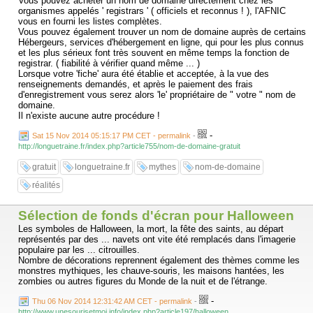
Vous pouvez acheter un nom de domaine directement chez les
organismes appelés ' registrars ' ( officiels et reconnus ! ), l'AFNIC
vous en fourni les listes complètes.
Vous pouvez également trouver un nom de domaine auprès de certains
Hébergeurs, services d'hébergement en ligne, qui pour les plus connus
et les plus sérieux font très souvent en même temps la fonction de
registrar. ( fiabilité à vérifier quand même ... )
Lorsque votre 'fiche' aura été établie et acceptée, à la vue des
renseignements demandés, et après le paiement des frais
d'enregistrement vous serez alors 'le' propriétaire de " votre " nom de
domaine.
Il n'existe aucune autre procédure !
-
Sat 15 Nov 2014 05:15:17 PM CET - permalink
-
http://longuetraine.fr/index.php?article755/nom-de-domaine-gratuit
gratuit
longuetraine.fr
mythes
nom-de-domaine
réalités
Sélection de fonds d'écran pour Halloween
Les symboles de Halloween, la mort, la fête des saints, au départ
représentés par des ... navets ont vite été remplacés dans l'imagerie
populaire par les ... citrouilles.
Nombre de décorations reprennent également des thèmes comme les
monstres mythiques, les chauve-souris, les maisons hantées, les
zombies ou autres figures du Monde de la nuit et de l'étrange.
-
Thu 06 Nov 2014 12:31:42 AM CET - permalink
-
http://www.unesourisetmoi.info/index.php?article197/halloween