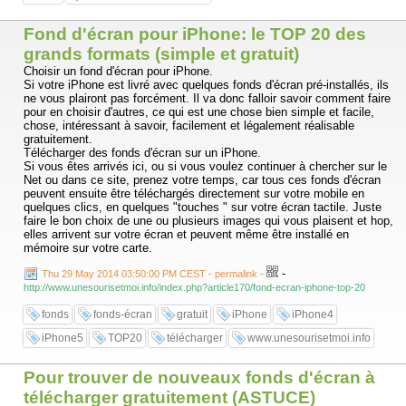
Fond d'écran pour iPhone: le TOP 20 des
grands formats (simple et gratuit)
Choisir un fond d'écran pour iPhone.
Si votre iPhone est livré avec quelques fonds d'écran pré-installés, ils
ne vous plairont pas forcément. Il va donc falloir savoir comment faire
pour en choisir d'autres, ce qui est une chose bien simple et facile,
chose, intéressant à savoir, facilement et légalement réalisable
gratuitement.
Télécharger des fonds d'écran sur un iPhone.
Si vous êtes arrivés ici, ou si vous voulez continuer à chercher sur le
Net ou dans ce site, prenez votre temps, car tous ces fonds d'écran
peuvent ensuite être téléchargés directement sur votre mobile en
quelques clics, en quelques "touches " sur votre écran tactile. Juste
faire le bon choix de une ou plusieurs images qui vous plaisent et hop,
elles arrivent sur votre écran et peuvent même être installé en
mémoire sur votre carte.
-
Thu 29 May 2014 03:50:00 PM CEST - permalink
-
http://www.unesourisetmoi.info/index.php?article170/fond-ecran-iphone-top-20
fonds
fonds-écran
gratuit
iPhone
iPhone4
iPhone5
TOP20
télécharger
www.unesourisetmoi.info
Pour trouver de nouveaux fonds d'écran à
télécharger gratuitement (ASTUCE)