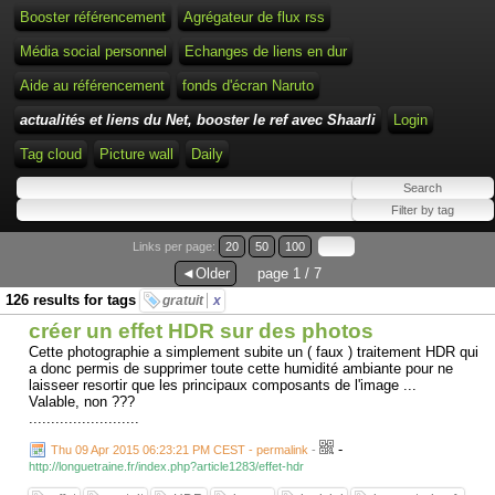
Booster référencement
Agrégateur de flux rss
Média social personnel
Echanges de liens en dur
Aide au référencement
fonds d'écran Naruto
actualités et liens du Net, booster le ref avec Shaarli
Login
Tag cloud
Picture wall
Daily
Links per page:
20
50
100
◄Older
page 1 / 7
126 results for tags
gratuit
x
créer un effet HDR sur des photos
Cette photographie a simplement subite un ( faux ) traitement HDR qui
a donc permis de supprimer toute cette humidité ambiante pour ne
laisseer resortir que les principaux composants de l'image ...
Valable, non ???
.........................
-
Thu 09 Apr 2015 06:23:21 PM CEST - permalink
-
http://longuetraine.fr/index.php?article1283/effet-hdr