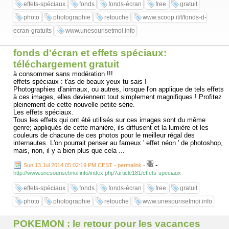
effets-spéciaux
fonds
fonds-écran
free
gratuit
photo
photographie
retouche
www.scoop.it/t/fonds-d-
ecran-gratuits
www.unesourisetmoi.info
fonds d'écran et effets spéciaux:
téléchargement gratuit
à consommer sans modération !!!
effets spéciaux : t'as de beaux yeux tu sais !
Photographies d'animaux, ou autres, lorsque l'on applique de tels effets
à ces images, elles deviennent tout simplement magnifiques ! Profitez
pleinement de cette nouvelle petite série.
Les effets spéciaux.
Tous les effets qui ont été utilisés sur ces images sont du même
genre; appliqués de cette manière, ils diffusent et la lumière et les
couleurs de chacune de ces photos pour le meilleur régal des
internautes. L'on pourrait penser au fameux ' effet néon ' de photoshop,
mais, non, il y a bien plus que cela ...
-
Sun 13 Jul 2014 05:02:19 PM CEST - permalink
-
http://www.unesourisetmoi.info/index.php?article181/effets-speciaux
effets-spéciaux
fonds
fonds-écran
free
gratuit
photo
photographie
retouche
www.unesourisetmoi.info
POKEMON : le retour pour les vacances