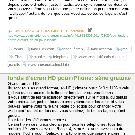
depuis votre ordinateur, juste il faudra alors synchroniser les deux et
vous pouvez même vous faire une petite collection pour changer votre
' wallpaper ' autant de fois que vous voudrez, de toutes façons, c'est
gratuit.
...
-
Sun 30 Mar 2014 09:16:14 AM CEST - permalink
-
http://www.scoop.it/t/fonds-d-ecran-gratuits/p/4018614306/2014/03/30/des-fonds-d-
ecran-gratuits-en-hd-pour-iphone
fonds
fonds_d'écran
fonds_écran
fondsd'écran
gratuit
iPhone
mobile
téléphone
www.scoop.it/t/fonds-d-ecran-
gratuits
www.unesourisetmoi.info
fonds d'écran HD pour iPhone: série gratuite
Grand format: HD.
Ils sont tous en grand format, en HD ( dimensions : 640 x 1136 pixels
), donc aucun soucis de taille pour les placer sur vos écrans.
Il vous suffit de les télécharger, directement sur le mobile, ou depuis
votre ordinateur, juste il faudra alors synchroniser les deux et vous
pouvez même vous faire une petite collection pour changer votre '
wallpaper ' autant de fois que vous voudrez, de toutes façons, c'est
gratuit.
Pour tous les téléphones mobiles.
Ce sont bien des fonds d'écran pour tous les téléphones, tous les
mobiles ! Si vous avez un iPhone, 4, 5 ou 6, si vous avez un autre
modèle iPod, iTouch, Galaxy, smartphone ou que sais-je encore, ils