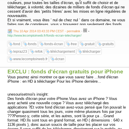
couleurs, pour toutes les tailles d’écran, qu’il suffit de choisir et de
télécharger, à volonté; des dizaines de milliers de fonds d’écran qui ne
cessent d’avoir des ‘petits frères’ avec les mises en ligne régulières de
nouveautés.
Et si vraiment, vous êtes ‘ nul de chez nul ‘ dans ce domaine, ne vous
faites pas de complexes, vous y trouverez non seulement des fonds
d’écran, mais également toutes les explications pour savoir et réussir
-
Thu 10 Apr 2014 03:43:33 PM CEST - permalink
-
à les installer en quelques clics de souris fort simples sur votre
http://www.lecomptoirweb.fr/fonds-ecran-telecharger/
ordinateur personnel.
fond
fonds
fonds-écran
free
gratuit
gratuits
lepraz23
refok
téléchargement
télécharger
www.lecomptoirweb.fr
écran
EXCLU : fonds d'écran gratuits pour iPhone
Vous pourrez ainsi montrer ce que vous savez faire ...fond d'écran
iPhone : en HD à télécharger Pour les iPhone dernière...
unesourisetmoi's insight:
Des fonds d'écran pour votre iPhone.Vous avez un iPhone ? Vous
avez acheté une nouvelle coque ? Vous avez téléchargé des
applications ?Et votre fond d'écran avez-vous pensé que l'on pouvait le
changer quasiment tous les jours, voire même plusieurs fois par jour
???Pensez-y, cette série, et les autres, sont là pour ça ...Grand
format: HD.Ils sont tous en grand format, en HD ( dimensions : 640 x
1136 pixels ), donc aucun soucis de taille pour les placer sur vos
écrans.Il vous suffit de les télécharger, directement sur le mobile, ou