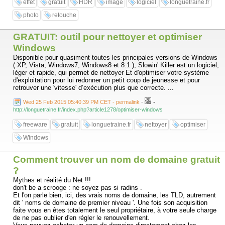
effet
gratuit
HDR
image
logiciel
longuetraine.fr
photo
retouche
GRATUIT: outil pour nettoyer et optimiser
Windows
Disponible pour quasiment toutes les principales versions de Windows
( XP, Vista, Windows7, Windows8 et 8.1 ), Slowin' Killer est un logiciel,
léger et rapide, qui permet de nettoyer Et d'optimiser votre système
d'exploitation pour lui redonner un petit coup de jeunesse et pour
retrouver une 'vitesse' d’exécution plus que correcte. ...
-
Wed 25 Feb 2015 05:40:39 PM CET - permalink
-
http://longuetraine.fr/index.php?article1278/optimiser-windows
freeware
gratuit
longuetraine.fr
nettoyer
optimiser
Windows
Comment trouver un nom de domaine gratuit
?
Mythes et réalité du Net !!!
don't be a scrooge : ne soyez pas si radins .
Et l'on parle bien, ici, des vrais noms de domaine, les TLD, autrement
dit ' noms de domaine de premier niveau '. Une fois son acquisition
faite vous en êtes totalement le seul propriétaire, à votre seule charge
de ne pas oublier d'en régler le renouvellement.