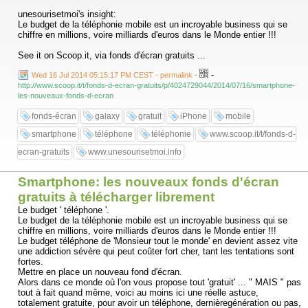
unesourisetmoi's insight:
Le budget de la téléphonie mobile est un incroyable business qui se
chiffre en millions, voire milliards d'euros dans le Monde entier !!!
See it on Scoop.it, via fonds d'écran gratuits ...
-
Wed 16 Jul 2014 05:15:17 PM CEST - permalink
-
http://www.scoop.it/t/fonds-d-ecran-gratuits/p/4024729044/2014/07/16/smartphone-
les-nouveaux-fonds-d-ecran
fonds-écran
galaxy
gratuit
iPhone
mobile
smartphone
téléphone
téléphonie
www.scoop.it/t/fonds-d-
ecran-gratuits
www.unesourisetmoi.info
Smartphone: les nouveaux fonds d'écran
gratuits à télécharger librement
Le budget ' téléphone '.
Le budget de la téléphonie mobile est un incroyable business qui se
chiffre en millions, voire milliards d'euros dans le Monde entier !!!
Le budget téléphone de 'Monsieur tout le monde' en devient assez vite
une addiction sévère qui peut coûter fort cher, tant les tentations sont
fortes.
Mettre en place un nouveau fond d'écran.
Alors dans ce monde où l'on vous propose tout 'gratuit' ... " MAIS " pas
tout à fait quand même, voici au moins ici une réelle astuce,
totalement gratuite, pour avoir un téléphone, dernièregénération ou pas,