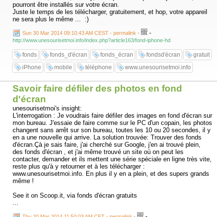
pourront être installés sur votre écran.
Juste le temps de les télécharger, gratuitement, et hop, votre appareil
ne sera plus le même ... :)
-
Sun 30 Mar 2014 09:10:43 AM CEST - permalink
-
http://www.unesourisetmoi.info/index.php?article163/fond-iphone-hd
fonds
fonds_d'écran
fonds_écran
fondsd'écran
gratuit
iPhone
mobile
téléphone
www.unesourisetmoi.info
Savoir faire défiler des photos en fond
d'écran
unesourisetmoi's insight:
L'interrogation : Je voudrais faire défiler des images en fond d'écran sur
mon bureau. J'essaie de faire comme sur le PC d'un copain, les photos
changent sans arrêt sur son bureau, toutes les 10 ou 20 secondes, il y
en a une nouvelle qui arrive. La solution trouvée: Trouver des fonds
d'écran.Çà je sais faire, j'ai cherché sur Google, j'en ai trouvé plein,
des fonds d'écran , et j'ai même trouvé un site où on peut les
contacter, demander et ils mettent une série spéciale en ligne très vite,
reste plus qu'à y retourner et à les télécharger :
www.unesourisetmoi.info. En plus il y en a plein, et des supers grands
même !
See it on Scoop.it, via fonds d'écran gratuits
...
-
Thu 20 Mar 2014 11:50:03 AM CET - permalink
-