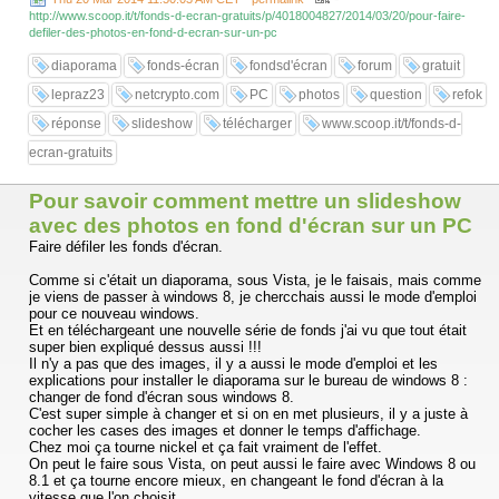
http://www.scoop.it/t/fonds-d-ecran-gratuits/p/4018004827/2014/03/20/pour-faire-
defiler-des-photos-en-fond-d-ecran-sur-un-pc
diaporama
fonds-écran
fondsd'écran
forum
gratuit
lepraz23
netcrypto.com
PC
photos
question
refok
réponse
slideshow
télécharger
www.scoop.it/t/fonds-d-
ecran-gratuits
Pour savoir comment mettre un slideshow
avec des photos en fond d'écran sur un PC
Faire défiler les fonds d'écran.
Comme si c'était un diaporama, sous Vista, je le faisais, mais comme
je viens de passer à windows 8, je chercchais aussi le mode d'emploi
pour ce nouveau windows.
Et en téléchargeant une nouvelle série de fonds j'ai vu que tout était
super bien expliqué dessus aussi !!!
Il n'y a pas que des images, il y a aussi le mode d'emploi et les
explications pour installer le diaporama sur le bureau de windows 8 :
changer de fond d'écran sous windows 8.
C'est super simple à changer et si on en met plusieurs, il y a juste à
cocher les cases des images et donner le temps d'affichage.
Chez moi ça tourne nickel et ça fait vraiment de l'effet.
On peut le faire sous Vista, on peut aussi le faire avec Windows 8 ou
8.1 et ça tourne encore mieux, en changeant le fond d'écran à la
vitesse que l'on choisit.