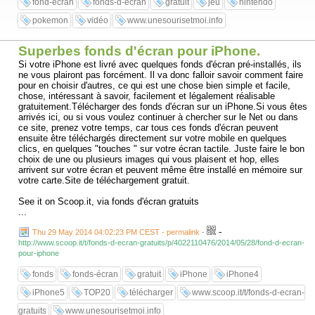
fond-écran
fonds-d-ecran
gratuit
jeu
nintendo
pokemon
vidéo
www.unesourisetmoi.info
Superbes fonds d'écran pour iPhone.
Si votre iPhone est livré avec quelques fonds d'écran pré-installés, ils
ne vous plairont pas forcément. Il va donc falloir savoir comment faire
pour en choisir d'autres, ce qui est une chose bien simple et facile,
chose, intéressant à savoir, facilement et légalement réalisable
gratuitement.Télécharger des fonds d'écran sur un iPhone.Si vous êtes
arrivés ici, ou si vous voulez continuer à chercher sur le Net ou dans
ce site, prenez votre temps, car tous ces fonds d'écran peuvent
ensuite être téléchargés directement sur votre mobile en quelques
clics, en quelques "touches " sur votre écran tactile. Juste faire le bon
choix de une ou plusieurs images qui vous plaisent et hop, elles
arrivent sur votre écran et peuvent même être installé en mémoire sur
votre carte.Site de téléchargement gratuit.
See it on Scoop.it, via fonds d'écran gratuits
...
-
Thu 29 May 2014 04:02:23 PM CEST - permalink
-
http://www.scoop.it/t/fonds-d-ecran-gratuits/p/4022110476/2014/05/28/fond-d-ecran-
pour-iphone
fonds
fonds-écran
gratuit
iPhone
iPhone4
iPhone5
TOP20
télécharger
www.scoop.it/t/fonds-d-ecran-
gratuits
www.unesourisetmoi.info