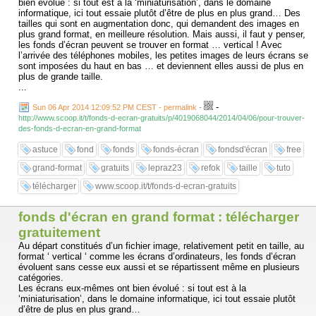
bien évolué : si tout est à la ‘miniaturisation’, dans le domaine
informatique, ici tout essaie plutôt d’être de plus en plus grand… Des
tailles qui sont en augmentation donc, qui demandent des images en
plus grand format, en meilleure résolution. Mais aussi, il faut y penser,
les fonds d’écran peuvent se trouver en format … vertical ! Avec
l’arrivée des téléphones mobiles, les petites images de leurs écrans se
sont imposées du haut en bas … et deviennent elles aussi de plus en
plus de grande taille.
...
-
Sun 06 Apr 2014 12:09:52 PM CEST - permalink
-
http://www.scoop.it/t/fonds-d-ecran-gratuits/p/4019068044/2014/04/06/pour-trouver-
des-fonds-d-ecran-en-grand-format
astuce
fond
fonds
fonds-écran
fondsd'écran
free
grand-format
gratuits
lepraz23
refok
taille
tuto
télécharger
www.scoop.it/t/fonds-d-ecran-gratuits
fonds d'écran en grand format : télécharger
gratuitement
Au départ constitués d’un fichier image, relativement petit en taille, au
format ‘ vertical ‘ comme les écrans d’ordinateurs, les fonds d’écran
évoluent sans cesse eux aussi et se répartissent même en plusieurs
catégories.
Les écrans eux-mêmes ont bien évolué : si tout est à la
‘miniaturisation’, dans le domaine informatique, ici tout essaie plutôt
d’être de plus en plus grand…