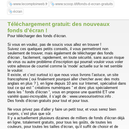
www.lecomptoirweb.fr
www.scoop.it/t/fonds-d-ecran-gratuits
écran
Téléchargement gratuit: des nouveaux
fonds d'écran !
Pour télécharger des fonds d’écran.
Si vous en voulez, pas de soucis vous allez en trouver !
Suivez ces quelques petits conseils, il vous permettront non
seulement de trouver, mais également de télécharger des fonds
d’écran , facilement, rapidement, en toute sécurité, sans aucun risque
de virus ou autre problème d’inscription qui pourrait vouloir vous voler
votre adresse de courriel comme la ‘mode’ actuelle sur le net semble
le vouloir.
Il existe, et c’est surtout ici que nous vous livrons l’astuce, un site
francophone ( oui finalement pourquoi aller chercher avec des mots
anglais en plus ? ), en ligne depuis 10 ans sur Internet, spécialisé dans
tout ce qui est ” créations numériques ” et donc plus spécialement
dans les ” fonds d’écran “, vous en propose une quantité ET une
variété quasi-incroyable, il s’agit de : www.unesourisetmoi.info .
Des fonds d’écran gratuits pour tout et pour tous.
Ne vous privez pas d’aller y faire un petit tour, et vous serez bien
surpris, c’est plus que sûr.
Il y a actuellement plusieurs dizaines de milliers de fonds d’écran déjà
en ligne, totalement gratuits, pour tous les goûts, de toutes les
couleurs, pour toutes les tailles d’écran, qu’il suffit de choisir et de