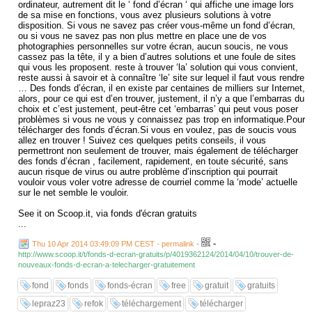
ordinateur, autrement dit le ‘ fond d’écran ‘ qui affiche une image lors
de sa mise en fonctions, vous avez plusieurs solutions à votre
disposition. Si vous ne savez pas créer vous-même un fond d’écran,
ou si vous ne savez pas non plus mettre en place une de vos
photographies personnelles sur votre écran, aucun soucis, ne vous
cassez pas la tête, il y a bien d’autres solutions et une foule de sites
qui vous les proposent. reste à trouver ‘la’ solution qui vous convient,
reste aussi à savoir et à connaître ‘le’ site sur lequel il faut vous rendre
… Des fonds d’écran, il en existe par centaines de milliers sur Internet,
alors, pour ce qui est d’en trouver, justement, il n’y a que l’embarras du
choix et c’est justement, peut-être cet ‘embarras’ qui peut vous poser
problèmes si vous ne vous y connaissez pas trop en informatique.Pour
télécharger des fonds d’écran.Si vous en voulez, pas de soucis vous
allez en trouver ! Suivez ces quelques petits conseils, il vous
permettront non seulement de trouver, mais également de télécharger
des fonds d’écran , facilement, rapidement, en toute sécurité, sans
aucun risque de virus ou autre problème d’inscription qui pourrait
vouloir vous voler votre adresse de courriel comme la ‘mode’ actuelle
sur le net semble le vouloir.
See it on Scoop.it, via fonds d'écran gratuits
...
-
Thu 10 Apr 2014 03:49:09 PM CEST - permalink
-
http://www.scoop.it/t/fonds-d-ecran-gratuits/p/4019362124/2014/04/10/trouver-de-
nouveaux-fonds-d-ecran-a-telecharger-gratuitement
fond
fonds
fonds-écran
free
gratuit
gratuits
lepraz23
refok
téléchargement
télécharger