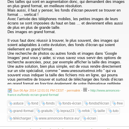
Des tailles qui sont en augmentation donc, qui demandent des images
en plus grand format, en meilleure résolution.
Mais aussi, il faut y penser, les fonds d’écran peuvent se trouver en
format … vertical !
Avec l’arrivée des téléphones mobiles, les petites images de leurs
écrans se sont imposées du haut en bas … et deviennent elles aussi
de plus en plus de grande taille.
Des images en grand format.
Il vous faut donc réussir à trouver, le plus souvent, des images qui
soient adaptables à cette évolution, des fonds d’écran qui soient
réellement en grand format.
Une recherche de photos ou autres fonds et images dans ‘Google
Images‘ peut vous y aider, si vous savez vous servir des options de
recherche avancées, pour, par exemple afficher la taille des images.
Une autre solution, bien plus simple, est de vous rendre directement
sur un site spécialisé, comme ” www.unesourisetmoi.info ” qui va
souvent vous indiquer la taille des fichiers mis en ligne, qui pourra
vous permettre de trouver et surtout de télécharger des fonds d’écran
en grand format en fonction également de votre thématique préférée.
Là vous aurez alors la possibilité de télécharger, gratuitement et sans
-
Sun 06 Apr 2014 12:01:01 PM CEST - permalink
-
http://www.annonces-
limites, tous les fonds qui vous plairont ET qui correspondront à peu
france.eu/fonds-ecran-grand-format/
de choses près à la taille de ‘votre’ écran …
astuce
fond
fonds
fonds-écran
fondsd'écran
free
grand-format
gratuits
lepraz23
refok
taille
tuto
télécharger
www.annonces-france.eu/
écran