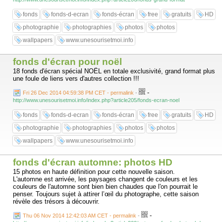
fonds
fonds-d-ecran
fonds-écran
free
gratuits
HD
photographie
photographies
photos
photos
wallpapers
www.unesourisetmoi.info
fonds d'écran pour noël
18 fonds d'écran spécial NOËL en totale exclusivité, grand format plus
une foule de liens vers d'autres collection !!!
-
Fri 26 Dec 2014 04:59:38 PM CET - permalink
-
http://www.unesourisetmoi.info/index.php?article205/fonds-ecran-noel
fonds
fonds-d-ecran
fonds-écran
free
gratuits
HD
photographie
photographies
photos
photos
wallpapers
www.unesourisetmoi.info
fonds d'écran automne: photos HD
15 photos en haute définition pour cette nouvelle saison.
L'automne est arrivée, les paysages changent de couleurs et les
couleurs de l'automne sont bien bien chaudes que l'on pourrait le
penser. Toujours sujet à attirer l’œil du photographe, cette saison
révèle des trésors à découvrir.
-
Thu 06 Nov 2014 12:42:03 AM CET - permalink
-