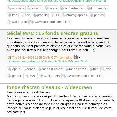
http://www.unesourisetmoi.info/index.php?article202/automne-fonds-photos-hd
automne
autumn
fonds
fonds-d-ecran
fonds-écran
free
free
gratuits
HD
photographies
photos
wallpapers
www.unesourisetmoi.info
Sécial MAC : 15 fonds d'écran gratuits
Les fans du ' mac ' sont nombreux et leurs écrans sont souvent très
importants, voici donc une simple petite série de wallpapers, en HD,
que tous pourront prendre et afficher, et que même vous si vous n'en
avez pas pourrez aussi télécharger, pour rêver un peu ... :)
-
Thu 06 Nov 2014 12:38:03 AM CET - permalink
-
http://www.unesourisetmoi.info/index.php?article200/mac-15-hd
Apple
fonds
fonds-d-ecran
fonds-écran
free
free
gratuits
MAC
Wallpapers
www.unesourisetmoi.info
fonds d'écran oiseaux - widescreen
Des oiseaux en fond d'écran.
Mettre un zozio, un oiseau pardon en fond d'écran sur votre ordinateur,
rien de plus simple ET surtout de plus agréable !!! Alors profitez vite de
cette nouvelles série de fonds d'écran gratuits pour télécharger les
images qui vous plaisent le plus et les installer sur le bureau de votre
ordinateur :)