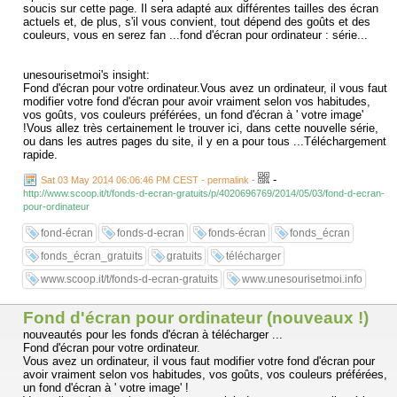
soucis sur cette page. Il sera adapté aux différentes tailles des écran
actuels et, de plus, s'il vous convient, tout dépend des goûts et des
couleurs, vous en serez fan ...fond d'écran pour ordinateur : série...
unesourisetmoi's insight:
Fond d'écran pour votre ordinateur.Vous avez un ordinateur, il vous faut
modifier votre fond d'écran pour avoir vraiment selon vos habitudes,
vos goûts, vos couleurs préférées, un fond d'écran à ' votre image'
!Vous allez très certainement le trouver ici, dans cette nouvelle série,
ou dans les autres pages du site, il y en a pour tous ...Téléchargement
rapide.
-
Sat 03 May 2014 06:06:46 PM CEST - permalink
-
http://www.scoop.it/t/fonds-d-ecran-gratuits/p/4020696769/2014/05/03/fond-d-ecran-
pour-ordinateur
fond-écran
fonds-d-ecran
fonds-écran
fonds_écran
fonds_écran_gratuits
gratuits
télécharger
www.scoop.it/t/fonds-d-ecran-gratuits
www.unesourisetmoi.info
Fond d'écran pour ordinateur (nouveaux !)
nouveautés pour les fonds d'écran à télécharger ...
Fond d'écran pour votre ordinateur.
Vous avez un ordinateur, il vous faut modifier votre fond d'écran pour
avoir vraiment selon vos habitudes, vos goûts, vos couleurs préférées,
un fond d'écran à ' votre image' !