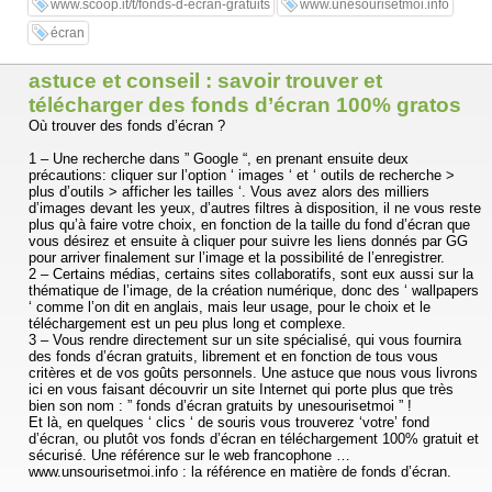
www.scoop.it/t/fonds-d-ecran-gratuits
www.unesourisetmoi.info
écran
astuce et conseil : savoir trouver et
télécharger des fonds d’écran 100% gratos
Où trouver des fonds d’écran ?
1 – Une recherche dans ” Google “, en prenant ensuite deux
précautions: cliquer sur l’option ‘ images ‘ et ‘ outils de recherche >
plus d’outils > afficher les tailles ‘. Vous avez alors des milliers
d’images devant les yeux, d’autres filtres à disposition, il ne vous reste
plus qu’à faire votre choix, en fonction de la taille du fond d’écran que
vous désirez et ensuite à cliquer pour suivre les liens donnés par GG
pour arriver finalement sur l’image et la possibilité de l’enregistrer.
2 – Certains médias, certains sites collaboratifs, sont eux aussi sur la
thématique de l’image, de la création numérique, donc des ‘ wallpapers
‘ comme l’on dit en anglais, mais leur usage, pour le choix et le
téléchargement est un peu plus long et complexe.
3 – Vous rendre directement sur un site spécialisé, qui vous fournira
des fonds d’écran gratuits, librement et en fonction de tous vous
critères et de vos goûts personnels. Une astuce que nous vous livrons
ici en vous faisant découvrir un site Internet qui porte plus que très
bien son nom : ” fonds d’écran gratuits by unesourisetmoi ” !
Et là, en quelques ‘ clics ‘ de souris vous trouverez ‘votre’ fond
d’écran, ou plutôt vos fonds d’écran en téléchargement 100% gratuit et
sécurisé. Une référence sur le web francophone …
www.unsourisetmoi.info : la référence en matière de fonds d’écran.