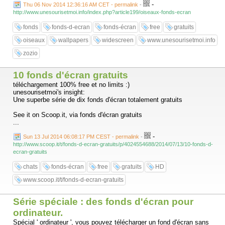
-
Thu 06 Nov 2014 12:36:16 AM CET - permalink
-
http://www.unesourisetmoi.info/index.php?article199/oiseaux-fonds-ecran
fonds
fonds-d-ecran
fonds-écran
free
gratuits
oiseaux
wallpapers
widescreen
www.unesourisetmoi.info
zozio
10 fonds d'écran gratuits
téléchargement 100% free et no limits :)
unesourisetmoi's insight:
Une superbe série de dix fonds d'écran totalement gratuits
See it on Scoop.it, via fonds d'écran gratuits
...
-
Sun 13 Jul 2014 06:08:17 PM CEST - permalink
-
http://www.scoop.it/t/fonds-d-ecran-gratuits/p/4024554688/2014/07/13/10-fonds-d-
ecran-gratuits
chats
fonds-écran
free
gratuits
HD
www.scoop.it/t/fonds-d-ecran-gratuits
Série spéciale : des fonds d'écran pour
ordinateur.
Spécial ' ordinateur ', vous pouvez télécharger un fond d'écran sans