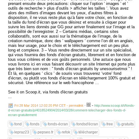
prenant ensuite deux précautions: cliquer sur l’option ‘ images ‘ et ‘
outils de recherche > plus d’outils > afficher les tailles ‘. Vous avez
alors des milliers d’images devant les yeux, d’autres filtres à
disposition, il ne vous reste plus qu’à faire votre choix, en fonction de
la taille du fond d’écran que vous désirez et ensuite à cliquer pour
suivre les liens donnés par GG pour arriver finalement sur l’image et la
possibilité de l’enregistrer. 2 – Certains médias, certains sites
collaboratifs, sont eux aussi sur la thématique de l’image, de la
création numérique, donc des ‘ wallpapers ‘ comme l’on dit en anglais,
mais leur usage, pour le choix et le téléchargement est un peu plus
long et complexe. 3 – Vous rendre directement sur un site spécialisé,
qui vous fournira des fonds d’écran gratuits, librement et en fonction de
tous vous critères et de vos goûts personnels. Une astuce que nous
vous livrons ici en vous faisant découvrir un site Internet qui porte plus
que très bien son nom : ” fonds d’écran gratuits by unesourisetmoi ” !
Et là, en quelques ‘ clics ‘ de souris vous trouverez ‘votre’ fond
d’écran, ou plutôt vos fonds d’écran en téléchargement 100% gratuit et
sécurisé. Une référence sur le web francophone …
See it on Scoop.it, via fonds d'écran gratuits
...
-
Fri 28 Mar 2014 12:02:20 PM CET - permalink
-
http://www.scoop.it/t/fonds-
d-ecran-gratuits/p/4018524904/2014/03/28/comment-telecharger-des-fonds-d-
ecran-gratuitement
fond
fonds
fonds-écran
fondsd'écran
free
gratuits
lepraz23
pepseo.fr
refok
télécharger