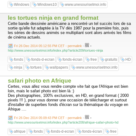
Windows
Windows10
www.unesourisetmoi.info
les tortues ninja en grand format
Cette bande dessinée américaine a rencontré un tel succès lors de sa
sortie qu'elle fut adaptée à la TV dès 1987 pour la première fois, puis
les séries de dessins animés se multipliant sont alors arrivés les films
de cinéma actuels.
-
Fri 26 Dec 2014 05:12:55 PM CET - permalink
-
http://www.unesourisetmoi.info/index.php?article209/tortues-ninja
fonds
fonds-d-ecran
fonds-écran
free
gratuits
HD
ninja
tortues
wallpapers
www.unesourisetmoi.info
safari photo en Afrique
Certes, vous allez vous rendre compte vite fait que l'Afrique est bien
loin, mais le safari photo est bien là :)
Des photographies, 100% exclusives, en HD, en grand format ( 2000
pixels !!! ), pour vous donner une occasion de télécharger et surtout
d'installer de superbes fonds d'écran sur la thématique du voyage en
Afrique ....
-
Fri 26 Dec 2014 05:09:43 PM CET - permalink
-
http://www.unesourisetmoi.info/index.php?article208/afrique-safari-photo-hd
afrique
fonds
fonds-d-ecran
fonds-écran
free