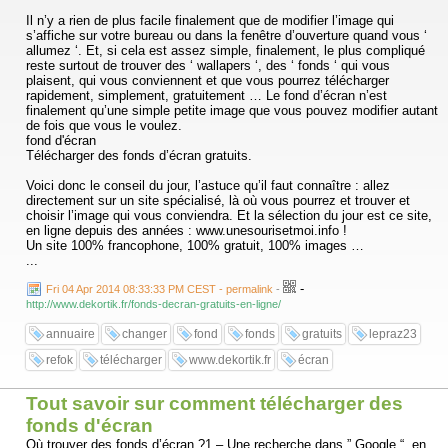
Il n’y a rien de plus facile finalement que de modifier l’image qui
s’affiche sur votre bureau ou dans la fenêtre d’ouverture quand vous ‘
allumez ‘. Et, si cela est assez simple, finalement, le plus compliqué
reste surtout de trouver des ‘ wallapers ‘, des ‘ fonds ‘ qui vous
plaisent, qui vous conviennent et que vous pourrez télécharger
rapidement, simplement, gratuitement … Le fond d’écran n’est
finalement qu’une simple petite image que vous pouvez modifier autant
de fois que vous le voulez.
fond d'écran
Télécharger des fonds d’écran gratuits.
Voici donc le conseil du jour, l’astuce qu’il faut connaître : allez
directement sur un site spécialisé, là où vous pourrez et trouver et
choisir l’image qui vous conviendra. Et la sélection du jour est ce site,
en ligne depuis des années : www.unesourisetmoi.info !
Un site 100% francophone, 100% gratuit, 100% images …
...
-
Fri 04 Apr 2014 08:33:33 PM CEST - permalink
-
http://www.dekortik.fr/fonds-decran-gratuits-en-ligne/
annuaire
changer
fond
fonds
gratuits
lepraz23
refok
télécharger
www.dekortik.fr
écran
Tout savoir sur comment télécharger des
fonds d'écran
Où trouver des fonds d’écran ?1 – Une recherche dans ” Google “, en