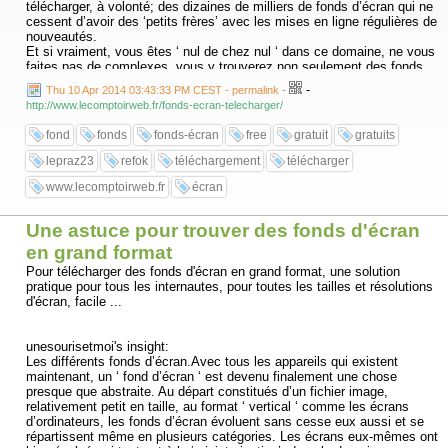
télécharger, à volonté; des dizaines de milliers de fonds d’écran qui ne
cessent d’avoir des ‘petits frères’ avec les mises en ligne régulières de
nouveautés.
Et si vraiment, vous êtes ‘ nul de chez nul ‘ dans ce domaine, ne vous
faites pas de complexes, vous y trouverez non seulement des fonds
d’écran, mais également toutes les explications pour savoir et réussir
-
Thu 10 Apr 2014 03:43:33 PM CEST - permalink
-
à les installer en quelques clics de souris fort simples sur votre
http://www.lecomptoirweb.fr/fonds-ecran-telecharger/
ordinateur personnel.
fond
fonds
fonds-écran
free
gratuit
gratuits
lepraz23
refok
téléchargement
télécharger
www.lecomptoirweb.fr
écran
Une astuce pour trouver des fonds d'écran
en grand format
Pour télécharger des fonds d'écran en grand format, une solution
pratique pour tous les internautes, pour toutes les tailles et résolutions
d'écran, facile ...
unesourisetmoi's insight:
Les différents fonds d’écran.Avec tous les appareils qui existent
maintenant, un ‘ fond d’écran ‘ est devenu finalement une chose
presque que abstraite. Au départ constitués d’un fichier image,
relativement petit en taille, au format ‘ vertical ‘ comme les écrans
d’ordinateurs, les fonds d’écran évoluent sans cesse eux aussi et se
répartissent même en plusieurs catégories. Les écrans eux-mêmes ont