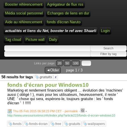
Booster référencement
Agrégateur de flux rss
Média social personnel
Echanges de liens en dur
Aide au référencement
fonds d'écran Naruto
actualités et liens du Net, booster le ref avec Shaarli
Login
Tag cloud
Picture wall
Daily
Links per page:
20
50
100
◄Older
page 1 / 3
58 results for tags
gratuits
x
fonds d'écran pour Windows10
Marketing et rendement financiers obligent ... évolution des 'machines'
aussi ( obligé ! ), mais pour les utilisateurs, heureusement, il reste '
UNE ' chose qui sera, espérons-le, toujours gratuite : les ' fonds
d'écran ' ! !!!!!
-
Thu 05 Feb 2015 06:58:23 PM CET - permalink
-
http://www.unesourisetmoi.info/index.php?article215/fonds-d-ecran-windows10
fonds
fonds-écran
free
gratuits
wallpapers