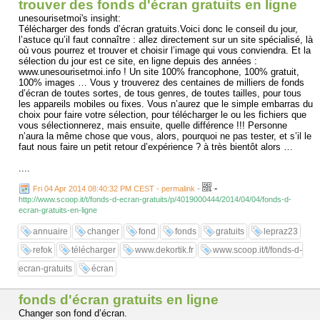
trouver des fonds d'écran gratuits en ligne
unesourisetmoi's insight:
Télécharger des fonds d’écran gratuits.Voici donc le conseil du jour,
l’astuce qu’il faut connaître : allez directement sur un site spécialisé, là
où vous pourrez et trouver et choisir l’image qui vous conviendra. Et la
sélection du jour est ce site, en ligne depuis des années :
www.unesourisetmoi.info ! Un site 100% francophone, 100% gratuit,
100% images … Vous y trouverez des centaines de milliers de fonds
d’écran de toutes sortes, de tous genres, de toutes tailles, pour tous
les appareils mobiles ou fixes. Vous n’aurez que le simple embarras du
choix pour faire votre sélection, pour télécharger le ou les fichiers que
vous sélectionnerez, mais ensuite, quelle différence !!! Personne
n’aura la même chose que vous, alors, pourquoi ne pas tester, et s’il le
faut nous faire un petit retour d’expérience ? à très bientôt alors …
....
-
Fri 04 Apr 2014 08:40:32 PM CEST - permalink
-
http://www.scoop.it/t/fonds-d-ecran-gratuits/p/4019000444/2014/04/04/fonds-d-
ecran-gratuits-en-ligne
annuaire
changer
fond
fonds
gratuits
lepraz23
refok
télécharger
www.dekortik.fr
www.scoop.it/t/fonds-d-
ecran-gratuits
écran
fonds d'écran gratuits en ligne
Changer son fond d’écran.