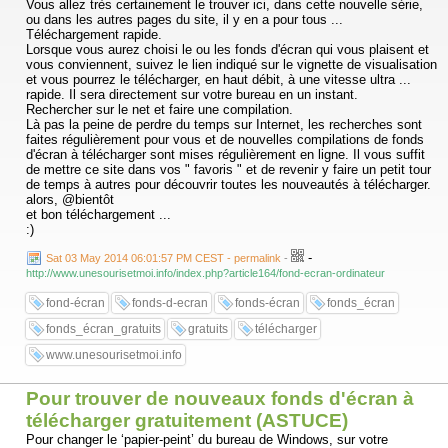
Vous allez très certainement le trouver ici, dans cette nouvelle série,
ou dans les autres pages du site, il y en a pour tous ...
Téléchargement rapide.
Lorsque vous aurez choisi le ou les fonds d'écran qui vous plaisent et
vous conviennent, suivez le lien indiqué sur le vignette de visualisation
et vous pourrez le télécharger, en haut débit, à une vitesse ultra ...
rapide. Il sera directement sur votre bureau en un instant.
Rechercher sur le net et faire une compilation.
Là pas la peine de perdre du temps sur Internet, les recherches sont
faites régulièrement pour vous et de nouvelles compilations de fonds
d'écran à télécharger sont mises régulièrement en ligne. Il vous suffit
de mettre ce site dans vos " favoris " et de revenir y faire un petit tour
de temps à autres pour découvrir toutes les nouveautés à télécharger.
alors, @bientôt
et bon téléchargement ...
:)
-
Sat 03 May 2014 06:01:57 PM CEST - permalink
-
http://www.unesourisetmoi.info/index.php?article164/fond-ecran-ordinateur
fond-écran
fonds-d-ecran
fonds-écran
fonds_écran
fonds_écran_gratuits
gratuits
télécharger
www.unesourisetmoi.info
Pour trouver de nouveaux fonds d'écran à
télécharger gratuitement (ASTUCE)
Pour changer le ‘papier-peint’ du bureau de Windows, sur votre