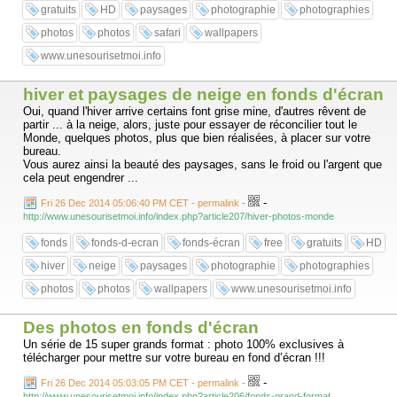
gratuits
HD
paysages
photographie
photographies
photos
photos
safari
wallpapers
www.unesourisetmoi.info
hiver et paysages de neige en fonds d'écran
Oui, quand l'hiver arrive certains font grise mine, d'autres rêvent de
partir ... à la neige, alors, juste pour essayer de réconcilier tout le
Monde, quelques photos, plus que bien réalisées, à placer sur votre
bureau.
Vous aurez ainsi la beauté des paysages, sans le froid ou l'argent que
cela peut engendrer ...
-
Fri 26 Dec 2014 05:06:40 PM CET - permalink
-
http://www.unesourisetmoi.info/index.php?article207/hiver-photos-monde
fonds
fonds-d-ecran
fonds-écran
free
gratuits
HD
hiver
neige
paysages
photographie
photographies
photos
photos
wallpapers
www.unesourisetmoi.info
Des photos en fonds d'écran
Un série de 15 super grands format : photo 100% exclusives à
télécharger pour mettre sur votre bureau en fond d’écran !!!
-
Fri 26 Dec 2014 05:03:05 PM CET - permalink
-
http://www.unesourisetmoi.info/index.php?article206/fonds-grand-format