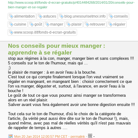
http://www.scoop.it/t/fonds-d-ecran-gratuits/p/4014484268/2014/01/20/conseils-pour-
bien-manger-et-se-regaler
alimentation
astuces
blog.unesourisetmoi.info
conseils
cuisine
goût
manger
plaisir
retrouver
régaler
www.scoop.it/t/fonds-d-ecran-gratuits
Nos conseils pour mieux manger :
apprendre à se régaler
stop aux régimes à la con, manger, manger bien et sans complexes !!!
5 conseils sur le ton de l'humour, mais qui ...
;)
le plaisir de manger : à en avoir l'eau à la bouche.
C'est tout ce qui compte finalement lorsque l'on veut vraiment se
régaler en mangeant, en mangeant bien : choisir correctement ce que
l'on va manger, déguster et, surtout, à l'avance, en avoir l'eau à la
bouche !
Le goût de tout ce que vous pourrez ainsi manger se transformera
alors en un réel plaisir.
Saliver avant vous fera également avoir une bonne digestion ensuite !!!
Tout cela sur le ton de l'humour, d'où le choix de la catégorie de
l'article, (la vérité peut aussi être dite sur le ton de l'humour !), mais,
quand même, avec pas mal de réelles vérités qu'il n'est pas mauvais
de rappeler de temps à autres ....
-
Mon 20 Jan 2014 12:00:57 PM CET - permalink
-