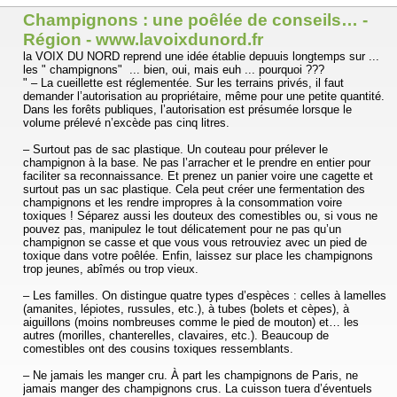
Champignons : une poêlée de conseils… -
Région - www.lavoixdunord.fr
la VOIX DU NORD reprend une idée établie depuuis longtemps sur ...
les " champignons" ... bien, oui, mais euh ... pourquoi ???
" – La cueillette est réglementée. Sur les terrains privés, il faut
demander l’autorisation au propriétaire, même pour une petite quantité.
Dans les forêts publiques, l’autorisation est présumée lorsque le
volume prélevé n’excède pas cinq litres.
– Surtout pas de sac plastique. Un couteau pour prélever le
champignon à la base. Ne pas l’arracher et le prendre en entier pour
faciliter sa reconnaissance. Et prenez un panier voire une cagette et
surtout pas un sac plastique. Cela peut créer une fermentation des
champignons et les rendre impropres à la consommation voire
toxiques ! Séparez aussi les douteux des comestibles ou, si vous ne
pouvez pas, manipulez le tout délicatement pour ne pas qu’un
champignon se casse et que vous vous retrouviez avec un pied de
toxique dans votre poêlée. Enfin, laissez sur place les champignons
trop jeunes, abîmés ou trop vieux.
– Les familles. On distingue quatre types d’espèces : celles à lamelles
(amanites, lépiotes, russules, etc.), à tubes (bolets et cèpes), à
aiguillons (moins nombreuses comme le pied de mouton) et… les
autres (morilles, chanterelles, clavaires, etc.). Beaucoup de
comestibles ont des cousins toxiques ressemblants.
– Ne jamais les manger cru. À part les champignons de Paris, ne
jamais manger des champignons crus. La cuisson tuera d’éventuels