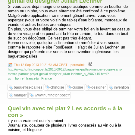
génial du designer Julian Lechner
...
Si vous avez déjà mangé une soupe asiatique comme un bouillon de
ramen ou un pho, vous avez sûrement été confronté à ce problème.
Malgré votre application, ce moment gênant arrive: vous vous
aspergez (vous et votre voisin de table) d'eau brûlante, morceaux de
viande et autres herbes aromatiques.
En plus, vous êtes obligé de terminer votre bol en le levant au dessus
de votre visage et en penchant la tête en arrière, le tout dans un bruit
de succion dégoûtant. Ce n'est pas très élégant.
Bonne nouvelle, quelqu'un a l'intention de remédier à vos soucis,
comme le rapporte le site FoodBeast: il s'agit de Julian Lechner, un
designer qui présente sur son site une invention ingénieuse: les
baguettes-pailles.
-
Thu 12 Sep 2013 10:21:54 AM CEST - permalink
-
http://www.huffingtonpost.fr/2013/09/12/baguettes-pailles-manger-soupe-sans-
mettre-partout-projet-genial-designer-julian-lechner_n_3907415.html?
utm_hp_ref=france&ir=France
baguettes-pailles
chinoise
cuisne
designer
invention
manger
www.huffingtonpost.fr
Quel vin avec tel plat ? Les accords « à la
con »
il y en a vraiment qui s'y croient ...
Journaliste, coauteur de plusieurs livres consacrés au vin ou à la
cuisine, et blogueur ....