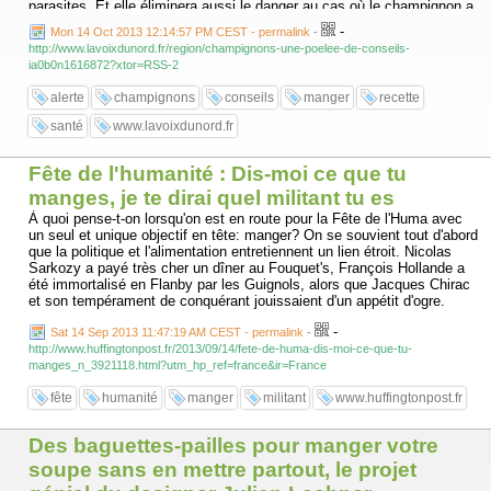
parasites. Et elle éliminera aussi le danger au cas où le champignon a
été « contaminé » par de l’urine de renard. Et puis certains
-
Mon 14 Oct 2013 12:14:57 PM CEST - permalink
-
champignons comme la morille ou l’amanite rougissante sont toxiques
http://www.lavoixdunord.fr/region/champignons-une-poelee-de-conseils-
crus alors qu’ils sont d’excellents comestibles cuits.
ia0b0n1616872?xtor=RSS-2
– Attention aux idées reçues. Gérard Milard explique : « Ce n’est pas
alerte
champignons
conseils
manger
recette
parce qu’une limace est sur un champignon ou qu’un lapin a croqué
dedans que celui-ci est comestible pour l’homme, qui réagit
santé
www.lavoixdunord.fr
différemment. D’ailleurs, certains champignons peuvent être toxiques
pour certaines personnes et pas pour d’autres. » De toute façon, ne
jamais en manger en trop grande quantité.
Fête de l'humanité : Dis-moi ce que tu
manges, je te dirai quel militant tu es
– Ne les ramassez pas n’importe où. Évitez les bords de routes, les
À quoi pense-t-on lorsqu'on est en route pour la Fête de l'Huma avec
friches polluées, la proximité de champs… Les champignons captent
un seul et unique objectif en tête: manger? On se souvient tout d'abord
facilement les polluants et autres métaux lourds.
que la politique et l'alimentation entretiennent un lien étroit. Nicolas
Sarkozy a payé très cher un dîner au Fouquet's, François Hollande a
– En cas de pépin. Au moindre doute, avant consommation, amenez
été immortalisé en Flanby par les Guignols, alors que Jacques Chirac
votre panier chez votre pharmacien et ne pas manger les champignons
et son tempérament de conquérant jouissaient d'un appétit d'ogre.
plus de 48 heures après la cueillette. En cas d’apparition d’un ou
plusieurs symptômes (diarrhée, vomissements, nausées, vertiges,
-
Sat 14 Sep 2013 11:47:19 AM CEST - permalink
-
troubles de la vue…) malgré toutes ces précautions, il faut appeler
http://www.huffingtonpost.fr/2013/09/14/fete-de-huma-dis-moi-ce-que-tu-
immédiatement un centre antipoison ou le Centre 15.
manges_n_3921118.html?utm_hp_ref=france&ir=France
Les symptômes commencent généralement à apparaître dans les 12
fête
humanité
manger
militant
www.huffingtonpost.fr
heures après la consommation et l’état de la personne intoxiquée peut
s’aggraver rapidement.
Des baguettes-pailles pour manger votre
Il est utile de noter les heures du ou des derniers repas, l’heure de
survenue des premiers signes et de conserver les restes de la
soupe sans en mettre partout, le projet
cueillette pour identification."