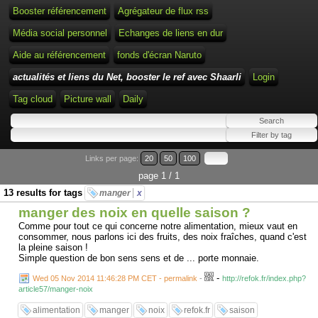
Booster référencement
Agrégateur de flux rss
Média social personnel
Echanges de liens en dur
Aide au référencement
fonds d'écran Naruto
actualités et liens du Net, booster le ref avec Shaarli
Login
Tag cloud
Picture wall
Daily
Links per page:
20
50
100
page 1 / 1
13 results for tags
manger
x
manger des noix en quelle saison ?
Comme pour tout ce qui concerne notre alimentation, mieux vaut en
consommer, nous parlons ici des fruits, des noix fraîches, quand c'est
la pleine saison !
Simple question de bon sens sens et de ... porte monnaie.
-
Wed 05 Nov 2014 11:46:28 PM CET - permalink
-
http://refok.fr/index.php?
article57/manger-noix
alimentation
manger
noix
refok.fr
saison