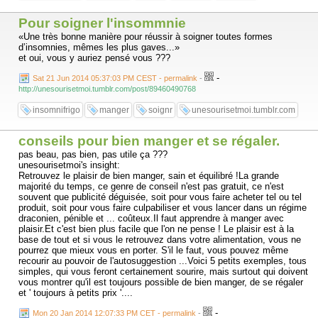
Pour soigner l'insommnie
«Une très bonne manière pour réussir à soigner toutes formes
d’insomnies, mêmes les plus gaves...»
et oui, vous y auriez pensé vous ???
-
Sat 21 Jun 2014 05:37:03 PM CEST - permalink
-
http://unesourisetmoi.tumblr.com/post/89460490768
insomnifrigo
manger
soignr
unesourisetmoi.tumblr.com
conseils pour bien manger et se régaler.
pas beau, pas bien, pas utile ça ???
unesourisetmoi's insight:
Retrouvez le plaisir de bien manger, sain et équilibré !La grande
majorité du temps, ce genre de conseil n'est pas gratuit, ce n'est
souvent que publicité déguisée, soit pour vous faire acheter tel ou tel
produit, soit pour vous faire culpabiliser et vous lancer dans un régime
draconien, pénible et ... coûteux.Il faut apprendre à manger avec
plaisir.Et c'est bien plus facile que l'on ne pense ! Le plaisir est à la
base de tout et si vous le retrouvez dans votre alimentation, vous ne
pourrez que mieux vous en porter. S'il le faut, vous pouvez même
recourir au pouvoir de l'autosuggestion ...Voici 5 petits exemples, tous
simples, qui vous feront certainement sourire, mais surtout qui doivent
vous montrer qu'il est toujours possible de bien manger, de se régaler
et ' toujours à petits prix '....
-
Mon 20 Jan 2014 12:07:33 PM CET - permalink
-