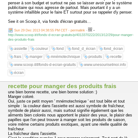
penser à son budget et surtout ne pas se laisser avoir par le système
publicitaire qui nous agresse de partout. Mais pourtant il y a un
système infaillible pour le faire ET surtout pour se rappeler d'y penser.
See it on Scoop.it, via fonds d'écran gratuits...
-
Sun 29 Dec 2013 04:38:55 PM CET - permalink
-
http://www.scoop.it/t/fonds-d-ecran-gratuits/p/4013370222/2013/12/29/pour-manger-
des-produits-frais
assiette
couleur
fond
fond_d_écran
fond_écran
frais
manger
mnémotechnique
produits
recette
www.scoop.it/t/fonds-d-ecran-gratuits
www.unesourisetmoi.info
écran
recette pour manger des produits frais
une bien bonne recette, une bien bonne solution :)
Manger coloré.
Oui, juste ce petit moyen ' mnémotechnique ' est tout bête et tout
simple : la couleur dans l'assiette est aussi symbole de fraîcheur,
symbole de plaisir aussi, mais surtout signifie également que les
aliments bien colorés nous apportent le plaisir des yeux, le plaisir des
papilles que l'on peut trouver à manger soit les produits de saison,
voire même certains produits exotiques, ayant une réelle qualité de
fraîcheur.
La fraîcheur dans l'assiette.