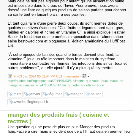
Mais cela ne doit pas signifier pour autant qu'une alimentation saine
est impossible dans le creux de l'hiver. Pour preuve, nous avons
dressé une liste de quelques produits de saison parfaits pour dorloter
sa santé tout en faisant plaisir à ses papilles.
Et tant qu'à faire d'une pierre deux coups, ils sont mêmes dotés de
qualités nutritives évidentes. "Ces fruits et légumes sont sans gras,
faibles en calories et riches en vitamine C", a ainsi expliqué Heather
Bauer, la fondatrice du site américain spécialisé dans l'alimentation
saine bestowed.com et blogueuse à l'édition américaine du HuffPost
US.
"À cette époque de l'année, quand le temps devient plus froid, la
vitamine C joue un rôle important dans le maintien du système
immunitaire à combattre les rhumes, les infections des sinus, toux et
autres problèmes", a-t-elle ajouté. Il n'y a plus qu'à s'y mettre....
-
Fri 03 Jan 2014 05:32:44 PM CET - permalink
-
http://quebec.huffingtonpost.ca/2014/01/03/6-aliments-que-vous-feriez-mieux-de-
manger-en-janvier_n_2471360.html?utm_hp_ref=france&ir=France
fruits
janvier
légumes
manger
saison
www.huffingtonpost.fr
manger des produits frais ( cuisine et
rectttes )
Une question qui se pose de plus en plus:Manger des produits
frais.Facile à dire, mais si évident que cela ! Il faut déjà en premier lieu