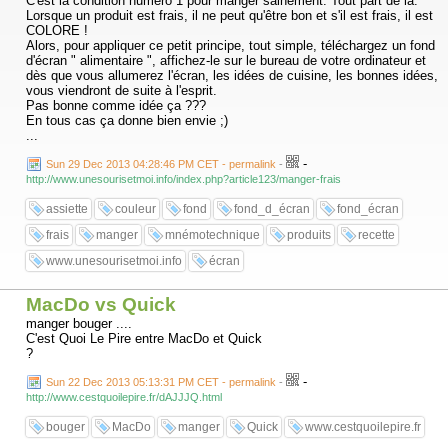
C'est la condition numéro 1 pour manger sainement. Tout part de là.
Lorsque un produit est frais, il ne peut qu'être bon et s'il est frais, il est
COLORE !
Alors, pour appliquer ce petit principe, tout simple, téléchargez un fond
d'écran " alimentaire ", affichez-le sur le bureau de votre ordinateur et
dès que vous allumerez l'écran, les idées de cuisine, les bonnes idées,
vous viendront de suite à l'esprit.
Pas bonne comme idée ça ???
En tous cas ça donne bien envie ;)
...
-
Sun 29 Dec 2013 04:28:46 PM CET - permalink
-
http://www.unesourisetmoi.info/index.php?article123/manger-frais
assiette
couleur
fond
fond_d_écran
fond_écran
frais
manger
mnémotechnique
produits
recette
www.unesourisetmoi.info
écran
MacDo vs Quick
manger bouger ....
C'est Quoi Le Pire entre MacDo et Quick
?
-
Sun 22 Dec 2013 05:13:31 PM CET - permalink
-
http://www.cestquoilepire.fr/dAJJJQ.html
bouger
MacDo
manger
Quick
www.cestquoilepire.fr