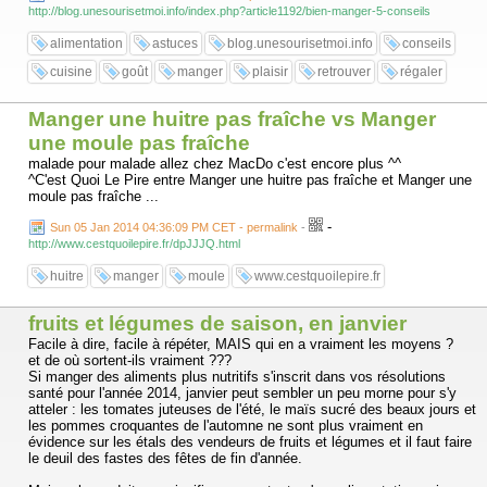
http://blog.unesourisetmoi.info/index.php?article1192/bien-manger-5-conseils
alimentation
astuces
blog.unesourisetmoi.info
conseils
cuisine
goût
manger
plaisir
retrouver
régaler
Manger une huitre pas fraîche vs Manger
une moule pas fraîche
malade pour malade allez chez MacDo c'est encore plus ^^
^C'est Quoi Le Pire entre Manger une huitre pas fraîche et Manger une
moule pas fraîche ...
-
Sun 05 Jan 2014 04:36:09 PM CET - permalink
-
http://www.cestquoilepire.fr/dpJJJQ.html
huitre
manger
moule
www.cestquoilepire.fr
fruits et légumes de saison, en janvier
Facile à dire, facile à répéter, MAIS qui en a vraiment les moyens ?
et de où sortent-ils vraiment ???
Si manger des aliments plus nutritifs s'inscrit dans vos résolutions
santé pour l'année 2014, janvier peut sembler un peu morne pour s'y
atteler : les tomates juteuses de l'été, le maïs sucré des beaux jours et
les pommes croquantes de l'automne ne sont plus vraiment en
évidence sur les étals des vendeurs de fruits et légumes et il faut faire
le deuil des fastes des fêtes de fin d'année.