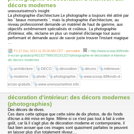
décors modernes
unesourisetmoi's insight:
La photographie d'architecture.Le photographe a toujours été attiré par
les ' beaux monuments ', mais la photographie d'architecture, au
niveau professionnel demande un matériel de haut de gamme, aux
objectifs extrêmement spécialisés et coûteux. La photographie
d'intérieur, elle, réclame en plus un matériel d'éclairage tout aussi
performant et demande aussi de savoir juste trouver l'instant magique
...
-
Fri 27 Dec 2013 11:35:00 AM CET - permalink
-
http://www.scoop.it/t/fonds-
d-ecran-gratuits/p/4013277995/2013/12/27/photographie-et-decoration-d-interieur-
dix-decors-modernes
architecture
DECO
décoration
décors
intérieure
moderne
photo
photographie
www.scoop.it/t/fonds-d-
ecran-gratuits
www.unesourisetmoi.info
décoration d'intérieur: des décors modernes
(photographies)
Des décors de rêves.
Ces dans cette optique que cette série de dix photos, de dix fonds
d'écran a été mise en ligne. Même si ce n'est pas tout à fait à votre
goût, car là il s'agit plus de décoration moderne et contemporaine, il
faut bien avouer que ces images sont quasiment parfaites te peuvent
en laisser plus d'un totalement rêveur....