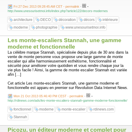
-
Fri 27 Dec 2013 09:28:45 AM CET - permalink
-
http://www.unesourisetmoi.info/index.php?article122/decors-modernes
architecture
DECO
décoration
décors
intérieure
moderne
photographie
www.unesourisetmoi.info
Les monte-escaliers Stannah, une gamme
moderne et fonctionnelle
La célèbre marque Stannah, spécialisée depuis plus de 30 ans dans la
vente de monte personne vous propose une large gamme de monte
escalier qui allie harmonieusement esthétisme, fonctionnalité et
sécurité pour améliorer votre quotidien et vous rendre chaque jour la
vie plus facile ! Ainsi, la gamme de monte escalier Stannah est variée
afin […]
Cet article Les monte-escaliers Stannah, une gamme moderne et
fonctionnelle est apparu en premier sur Revolution Data Internet News.
-
Mon 21 Oct 2013 05:46:40 PM CEST - permalink
-
http://rdinews.com/ads/les-monte-escaliers-stannah-gamme-moderne-fonctionnelle/
fonctionnel
moderne
monte-escalier
rdinews.com
Stannah
Picozu, un éditeur moderne et complet pour