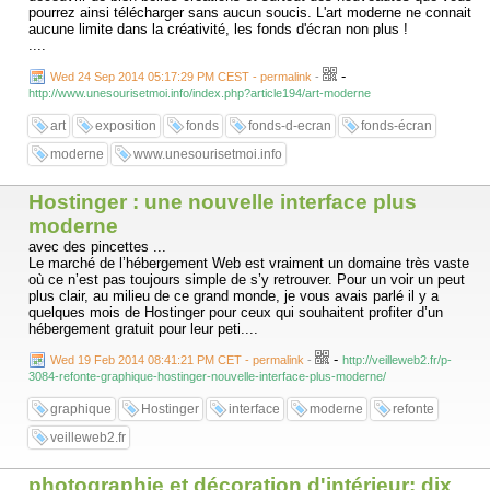
pourrez ainsi télécharger sans aucun soucis. L'art moderne ne connait
aucune limite dans la créativité, les fonds d'écran non plus !
....
-
Wed 24 Sep 2014 05:17:29 PM CEST - permalink
-
http://www.unesourisetmoi.info/index.php?article194/art-moderne
art
exposition
fonds
fonds-d-ecran
fonds-écran
moderne
www.unesourisetmoi.info
Hostinger : une nouvelle interface plus
moderne
avec des pincettes ...
Le marché de l’hébergement Web est vraiment un domaine très vaste
où ce n’est pas toujours simple de s’y retrouver. Pour un voir un peut
plus clair, au milieu de ce grand monde, je vous avais parlé il y a
quelques mois de Hostinger pour ceux qui souhaitent profiter d’un
hébergement gratuit pour leur peti....
-
Wed 19 Feb 2014 08:41:21 PM CET - permalink
-
http://veilleweb2.fr/p-
3084-refonte-graphique-hostinger-nouvelle-interface-plus-moderne/
graphique
Hostinger
interface
moderne
refonte
veilleweb2.fr
photographie et décoration d'intérieur: dix