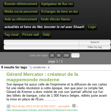
Booster référencement
Agrégateur de flux rss
Média social personnel
Echanges de liens en dur
Aide au référencement
fonds d'écran Naruto
actualités et liens du Net, booster le ref avec Shaarli
Login
Tag cloud
Picture wall
Daily
Links per page:
20
50
100
page 1 / 1
8 results for tags
moderne
x
Gérard Mercator : créateur de la
mappemonde moderne
Son époque fut aussi celle de l'imprimerie et la diffusion de ses cartes
fut une réelle révolution à cette époque, rien que pour ce simple fait,
Gérard de Kremer a donc mérité de voir son 'portrait' affiché sur l'un
des billets de banque, celui de 1 000 francs belges, édités juste avant
la mise en place de l'Euro..............
-
Wed 08 Apr 2015 04:58:18 PM CEST - permalink
-
http://longuetraine.fr/index.php?article1279/gerard-mercator