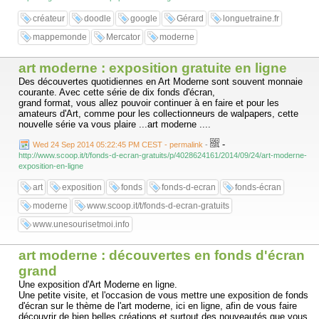
créateur
doodle
google
Gérard
longuetraine.fr
mappemonde
Mercator
moderne
art moderne : exposition gratuite en ligne
Des découvertes quotidiennes en Art Moderne sont souvent monnaie
courante. Avec cette série de dix fonds d'écran,
grand format, vous allez pouvoir continuer à en faire et pour les
amateurs d'Art, comme pour les collectionneurs de walpapers, cette
nouvelle série va vous plaire ...art moderne ....
-
Wed 24 Sep 2014 05:22:45 PM CEST - permalink
-
http://www.scoop.it/t/fonds-d-ecran-gratuits/p/4028624161/2014/09/24/art-moderne-
exposition-en-ligne
art
exposition
fonds
fonds-d-ecran
fonds-écran
moderne
www.scoop.it/t/fonds-d-ecran-gratuits
www.unesourisetmoi.info
art moderne : découvertes en fonds d'écran
grand
Une exposition d'Art Moderne en ligne.
Une petite visite, et l'occasion de vous mettre une exposition de fonds
d'écran sur le thème de l'art moderne, ici en ligne, afin de vous faire
découvrir de bien belles créations et surtout des nouveautés que vous