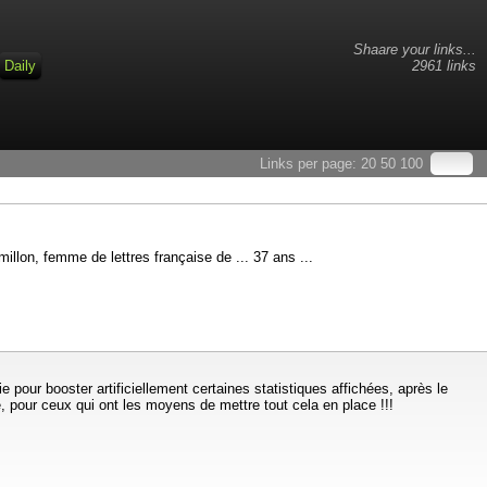
Shaare your links...
Daily
2961 links
Links per page:
20
50
100
illon, femme de lettres française de ... 37 ans ...
ur booster artificiellement certaines statistiques affichées, après le
, pour ceux qui ont les moyens de mettre tout cela en place !!!