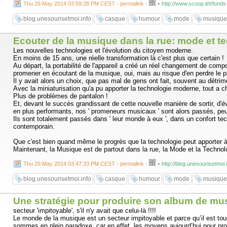
-
Thu 29 May 2014 03:59:28 PM CEST - permalink
-
http://www.scoop.it/t/fon
blog.unesourisetmoi.info
casque
humour
mode
musique
Ecouter de la musique dans la rue: mode et t
Les nouvelles technologies et l'évolution du citoyen moderne.
En moins de 15 ans, une réelle transformation là c'est plus que certain !
Au départ, la portabilité de l'appareil a créé un réel changement de co
promener en écoutant de la musique, oui, mais au risque d'en perdre le p
Il y avait alors un choix, que pas mal de gens ont fait, souvent au détrime
Avec la miniaturisation qu'a pu apporter la technologie moderne, tout a 
Plus de problèmes de pantalon !
Et, devant le succès grandissant de cette nouvelle manière de sortir, d'
en plus performants, nos ' promeneurs musicaux ' sont alors passés, peu 
Ils sont totalement passés dans ' leur monde à eux ', dans un confort te
contemporain.
Que c'est bien quand même le progrès que la technologie peut apporter à
Maintenant, la Musique est de partout dans la rue, la Mode et la Technol
-
Thu 29 May 2014 03:47:33 PM CEST - permalink
-
http://blog.unesourisetmoi
blog.unesourisetmoi.info
casque
humour
mode
musique
Une stratégie pour produire son album de mu
secteur 'impitoyable', s'il n'y avait que celui-là !!!!
Le monde de la musique est un secteur impitoyable et parce qu’il est touch
sommes en plein paradoxe, car en effet, les moyens aujourd’hui pour produ