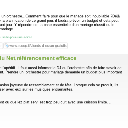
u un orchestre...Comment faire pour que le mariage soit inoubliable ?Déjà
la planification de ce grand jour, il faudra prévoir un budget et cela peut
d jour. Y répondre est la base essentielle d’un mariage réussit ou le
mariage ....
eussite-pour-une-soiree
ir
www.scoop.it/t/fonds-d-ecran-gratuits
 du Net,référencement efficace
apéritif. Il faut aussi informer le DJ ou l’orchestre afin de faire savoir ce
ant. Prendre un orchestre pour mariage demande un budget plus important
casion joyeuse de rassemblement et de fête. Lorsque cela se produit, ils
anser avec eux sur les musiques entraînantes.
nt ou que lez plat servi est trop peu cuit avec une cuisson limite. ...