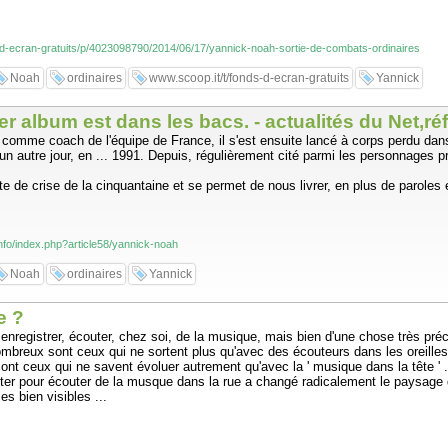
s-d-ecran-gratuits/p/4023098790/2014/06/17/yannick-noah-sortie-de-combats-ordinaires
Noah
ordinaires
www.scoop.it/t/fonds-d-ecran-gratuits
Yannick
 album est dans les bacs. - actualités du Net,ré
comme coach de l'équipe de France, il s'est ensuite lancé à corps perdu dan
 un autre jour, en ... 1991. Depuis, régulièrement cité parmi les personnages 
te de crise de la cinquantaine et se permet de nous livrer, en plus de paroles 
info/index.php?article58/yannick-noah
Noah
ordinaires
Yannick
e ?
nregistrer, écouter, chez soi, de la musique, mais bien d'une chose très préc
breux sont ceux qui ne sortent plus qu'avec des écouteurs dans les oreilles,
ont ceux qui ne savent évoluer autrement qu'avec la ' musique dans la tête ' 
ter pour écouter de la musque dans la rue a changé radicalement le paysage 
s bien visibles ...