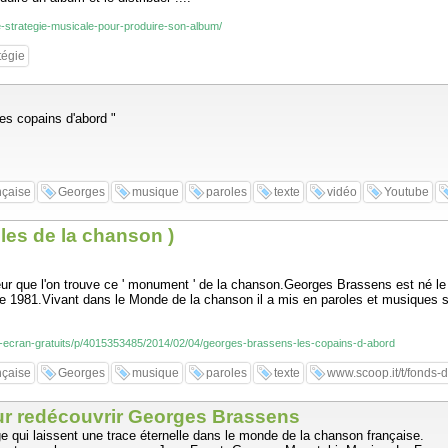
e-strategie-musicale-pour-produire-son-album/
tégie
es copains d'abord "
nçaise
Georges
musique
paroles
texte
vidéo
Youtube
les de la chanson )
 que l'on trouve ce ' monument ' de la chanson.Georges Brassens est né le 2
bre 1981.Vivant dans le Monde de la chanson il a mis en paroles et musiques s
-d-ecran-gratuits/p/4015353485/2014/02/04/georges-brassens-les-copains-d-abord
nçaise
Georges
musique
paroles
texte
www.scoop.it/t/fonds-d
ur redécouvrir Georges Brassens
qui laissent une trace éternelle dans le monde de la chanson française.