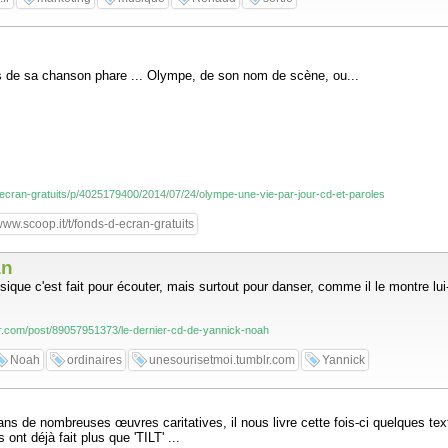
s de sa chanson phare ... Olympe, de son nom de scène, ou...
d-ecran-gratuits/p/4025179400/2014/07/24/olympe-une-vie-par-jour-cd-et-paroles
ww.scoop.it/t/fonds-d-ecran-gratuits
an
ique c'est fait pour écouter, mais surtout pour danser, comme il le montre l
lr.com/post/89057951373/le-dernier-cd-de-yannick-noah
Noah
ordinaires
unesourisetmoi.tumblr.com
Yannick
.
ans de nombreuses œuvres caritatives, il nous livre cette fois-ci quelques tex
s ont déjà fait plus que 'TILT' ...