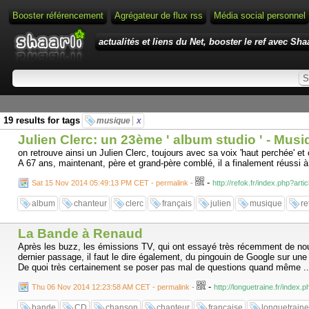
Booster référencement
Agrégateur de flux rss
Média social personnel
actualités et liens du Net, booster le ref avec Shaa
19 results for tags
musique
x
Julien Clerc: un 23ème ' album studio ' - Mus
on retrouve ainsi un Julien Clerc, toujours avec sa voix 'haut perchée' et
A 67 ans, maintenant, père et grand-père comblé, il a finalement réussi à 
-
Sat 15 Nov 2014 05:49:13 PM CET - permalink
-
http://refok.fr/index.php?artic
album
chanteur
clerc
français
julien
musique
re
La Bande à Renaud
Après les buzz, les émissions TV, qui ont essayé très récemment de nous
dernier passage, il faut le dire également, du pingouin de Google sur une
De quoi très certainement se poser pas mal de questions quand même ..
-
Thu 06 Nov 2014 12:23:58 AM CET - permalink
-
http://longuetraine.fr/index
bande
CD
chanson
chanteur
française
longuetraine.