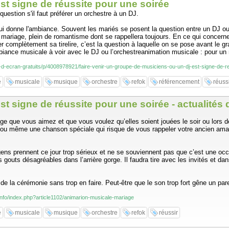
st signe de réussite pour une soirée
stion s'il faut préférer un orchestre à un DJ.
 qui donne l'ambiance. Souvent les mariés se posent la question entre un DJ o
 le mariage, plein de romantisme dont se rappellera toujours. En ce qui concerne 
omplètement sa tirelire, c’est la question à laquelle on se pose avant le gran
biance musicale à voir avec le DJ ou l’orchestreanimation musicale : pour un 
ds-d-ecran-gratuits/p/4008978921/faire-venir-un-groupe-de-musiciens-ou-un-dj-est-signe-de-r
e
musicale
musique
orchestre
refok
référencement
réuss
st signe de réussite pour une soirée - actualités
ge que vous aimez et que vous voulez qu’elles soient jouées le soir ou lors de l'
te ou même une chanson spéciale qui risque de vous rappeler votre ancien am
 gens prennent ce jour trop sérieux et ne se souviennent pas que c’est une oc
s gouts désagréables dans l’arrière gorge. Il faudra tire avec les invités et d
 de la cérémonie sans trop en faire. Peut-être que le son trop fort gêne un pare
.info/index.php?article1102/animarion-musicale-mariage
e
musicale
musique
orchestre
refok
réussir