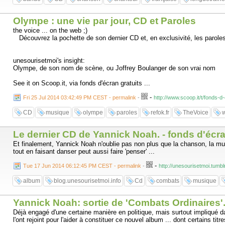
Olympe : une vie par jour, CD et Paroles
the voice ... on the web ;)
Découvrez la pochette de son dernier CD et, en exclusivité, les parole
unesourisetmoi's insight:
Olympe, de son nom de scène, ou Joffrey Boulanger de son vrai nom
See it on Scoop.it, via fonds d'écran gratuits ...
-
Fri 25 Jul 2014 03:42:49 PM CEST - permalink
-
http://www.scoop.it/t/fonds-
CD
musique
olympe
paroles
refok.fr
TheVoice
w
Le dernier CD de Yannick Noah. - fonds d'écr
Et finalement, Yannick Noah n'oublie pas non plus que la chanson, la mus
tout en faisant danser peut aussi faire 'penser' ...
-
Tue 17 Jun 2014 06:12:45 PM CEST - permalink
-
http://unesourisetmoi.tumb
album
blog.unesourisetmoi.info
Cd
combats
musique
Yannick Noah: sortie de 'Combats Ordinaires'
Déjà engagé d'une certaine manière en politique, mais surtout impliqué d
l'ont rejoint pour l'aider à constituer ce nouvel album ... dont certains titre