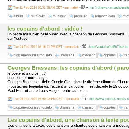
-
Tue 11 Feb 2014 10:31:38 AM CET - permalink
-
http://rdinews.com/ads/quell
album
musicale
musique
produire
rdinews.com
stra
les copains d'abord : vidéo !
un petite mais bien belle vidéo avec la chanson de Georges Brassens " l
sur Youtube !
-
Tue 04 Feb 2014 08:16:11 PM CET - permalink
-
http://youtu.be/rslShTbqNbo
blog.unesourisetmoi.info
Brassens
chanson
copains
fra
Georges Brassens: les copains d'abord ( paro
le poète et sa pipe ... :)
unesourisetmoi's insight:
Georges Brassens : fiche Google.C'est dans le dixième album du Chanteur
moustaches légendaires, l'accent si particulier; il est décédé le 29 octo
Paul Fort, et autre Louis Aragon, entre autres....
-
Tue 04 Feb 2014 06:50:08 PM CET - permalink
-
http://www.scoop.it/t/fonds
blog.unesourisetmoi.info
Brassens
chanson
copains
fra
Les copains d'abord, une chanson à texte po
Des chansons à texte, des chansons à chanter, des chansons à message 