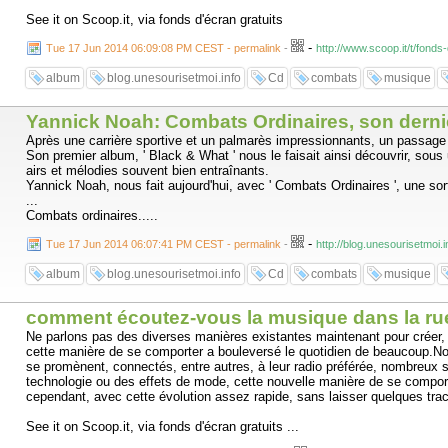
See it on Scoop.it, via fonds d'écran gratuits
-
Tue 17 Jun 2014 06:09:08 PM CEST - permalink
-
http://www.scoop.it/t/fond
album
blog.unesourisetmoi.info
Cd
combats
musique
Yannick Noah: Combats Ordinaires, son dernier
Après une carrière sportive et un palmarès impressionnants, un passage 
Son premier album, ' Black & What ' nous le faisait ainsi découvrir, sous
airs et mélodies souvent bien entraînants.
Yannick Noah, nous fait aujourd'hui, avec ' Combats Ordinaires ', une sor
...
Combats ordinaires.....
-
Tue 17 Jun 2014 06:07:41 PM CEST - permalink
-
http://blog.unesourisetmoi.
album
blog.unesourisetmoi.info
Cd
combats
musique
comment écoutez-vous la musique dans la ru
Ne parlons pas des diverses manières existantes maintenant pour créer, e
cette manière de se comporter a bouleversé le quotidien de beaucoup.Nom
se promènent, connectés, entre autres, à leur radio préférée, nombreux s
technologie ou des effets de mode, cette nouvelle manière de se compor
cependant, avec cette évolution assez rapide, sans laisser quelques trace
See it on Scoop.it, via fonds d'écran gratuits ...