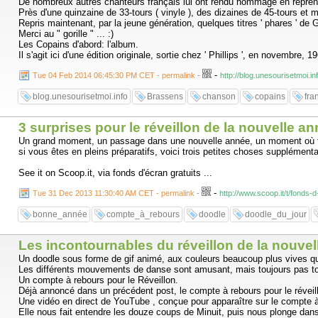
De nombreux autres chanteurs français lui ont rendu hommage en repre
Près d'une quinzaine de 33-tours ( vinyle ), des dizaines de 45-tours et 
Repris maintenant, par la jeune génération, quelques titres ' phares ' d
Merci au " gorille " ... :)
Les Copains d'abord: l'album.
Il s'agit ici d'une édition originale, sortie chez ' Phillips ', en novembre, 
-
Tue 04 Feb 2014 06:45:30 PM CET - permalink
-
http://blog.unesourisetmoi.
blog.unesourisetmoi.info
Brassens
chanson
copains
fra
3 surprises pour le réveillon de la nouvelle a
Un grand moment, un passage dans une nouvelle année, un moment où tous 
si vous êtes en pleins préparatifs, voici trois petites choses supplémenta
See it on Scoop.it, via fonds d'écran gratuits ...
-
Tue 31 Dec 2013 11:30:40 AM CET - permalink
-
http://www.scoop.it/t/fonds-
bonne_année
compte_à_rebours
doodle
doodle_du_jour
Les incontournables du réveillon de la nouvel
Un doodle sous forme de gif animé, aux couleurs beaucoup plus vives qu
Les différents mouvements de danse sont amusant, mais toujours pas tou
Un compte à rebours pour le Réveillon.
Déjà annoncé dans un précédent post, le compte à rebours pour le réveillo
Une vidéo en direct de YouTube , conçue pour apparaître sur le compte à 
Elle nous fait entendre les douze coups de Minuit, puis nous plonge dans un