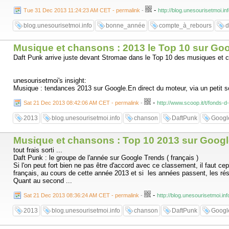
-
Tue 31 Dec 2013 11:24:23 AM CET - permalink
-
http://blog.unesourisetmoi.in
blog.unesourisetmoi.info
bonne_année
compte_à_rebours
d
Musique et chansons : 2013 le Top 10 sur Go
Daft Punk arrive juste devant Stromae dans le Top 10 des musiques et 
unesourisetmoi's insight:
Musique : tendances 2013 sur Google.En direct du moteur, via un petit scr
-
Sat 21 Dec 2013 08:42:06 AM CET - permalink
-
http://www.scoop.it/t/fonds
2013
blog.unesourisetmoi.info
chanson
DaftPunk
Googl
Musique et chansons : Top 10 2013 sur Goog
tout frais sorti ...
Daft Punk : le groupe de l'année sur Google Trends ( français )
Si l'on peut fort bien ne pas être d'accord avec ce classement, il faut cep
français, au cours de cette année 2013 et si les années passent, les rés
Quant au second ...
-
Sat 21 Dec 2013 08:36:24 AM CET - permalink
-
http://blog.unesourisetmoi.i
2013
blog.unesourisetmoi.info
chanson
DaftPunk
Googl