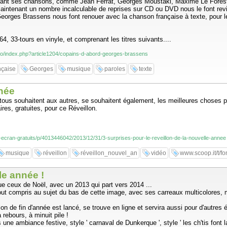
nant ses chansons, comme Jean Ferrat, Georges Moustaki, Maxime Le Foresti
maintenant un nombre incalculable de reprises sur CD ou DVD nous le font revi
e Georges Brassens nous font renouer avec la chanson française à texte, pour
1964, 33-tours en vinyle, et comprenant les titres suivants....
info/index.php?article1204/copains-d-abord-georges-brassens
nçaise
Georges
musique
paroles
texte
nnée
souhaitent aux autres, se souhaitent également, les meilleures choses pour 
ires, gratuites, pour ce Réveillon.
d-ecran-gratuits/p/4013446042/2013/12/31/3-surprises-pour-le-reveillon-de-la-nouvelle-annee
musique
réveillon
réveillon_nouvel_an
vidéo
www.scoop.it/t/fo
le année !
e ceux de Noël, avec un 2013 qui part vers 2014 ...
t compris au sujet du bas de cette image, avec ses carreaux multicolores, m
n de fin d'année est lancé, se trouve en ligne et servira aussi pour d'autres 
rebours, à minuit pile !
e ambiance festive, style ' carnaval de Dunkerque ', style ' les ch'tis font la 