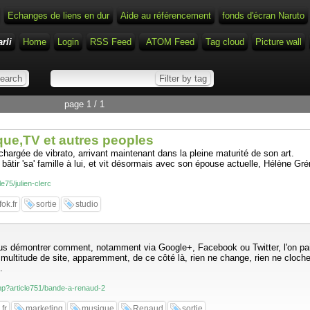
Echanges de liens en dur
Aide au référencement
fonds d'écran Naruto
rli
Home
Login
RSS Feed
ATOM Feed
Tag cloud
Picture wall
page 1 / 1
ique,TV et autres peoples
 chargée de vibrato, arrivant maintenant dans la pleine maturité de son art.
bâtir 'sa' famille à lui, et vit désormais avec son épouse actuelle, Hélène Grém
le75/julien-clerc
fok.fr
sortie
studio
 démontrer comment, notamment via Google+, Facebook ou Twitter, l'on paie po
 multitude de site, apparemment, de ce côté là, rien ne change, rien ne cloche
.
.php?article751/bande-a-renaud-2
fr
marketing
musique
Renaud
sortie