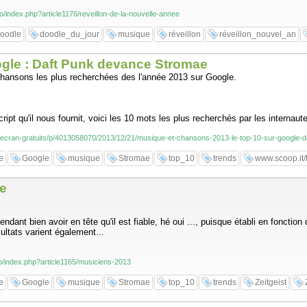
fo/index.php?article1176/reveillon-de-la-nouvelle-annee
oodle
doodle_du_jour
musique
réveillon
réveillon_nouvel_an
ogle : Daft Punk devance Stromae
chansons les plus recherchées des l'année 2013 sur Google.
ipt qu'il nous fournit, voici les 10 mots les plus recherchés par les interna
-d-ecran-gratuits/p/4013058070/2013/12/21/musique-et-chansons-2013-le-top-10-sur-google
e
Google
musique
Stromae
top_10
trends
www.scoop.it/t
le
endant bien avoir en tête qu'il est fiable, hé oui ..., puisque établi en foncti
ultats varient également...
nfo/index.php?article1165/musiciens-2013
e
Google
musique
Stromae
top_10
trends
Zeitgeist