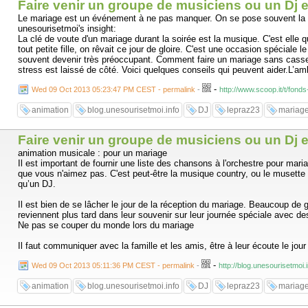
Faire venir un groupe de musiciens ou un Dj e
Le mariage est un événement à ne pas manquer. On se pose souvent la que
unesourisetmoi's insight:
La clé de voute d'un mariage durant la soirée est la musique. C'est elle
tout petite fille, on rêvait ce jour de gloire. C'est une occasion spéciale
souvent devenir très préoccupant. Comment faire un mariage sans casser c
stress est laissé de côté. Voici quelques conseils qui peuvent aider.L’am
-
Wed 09 Oct 2013 05:23:47 PM CEST - permalink
-
http://www.scoop.it/t/fon
animation
blog.unesourisetmoi.info
DJ
lepraz23
mariag
Faire venir un groupe de musiciens ou un Dj e
animation musicale : pour un mariage
Il est important de fournir une liste des chansons à l'orchestre pour maria
que vous n'aimez pas. C'est peut-être la musique country, ou le muset
qu’un DJ.
Il est bien de se lâcher le jour de la réception du mariage. Beaucoup de
reviennent plus tard dans leur souvenir sur leur journée spéciale avec de
Ne pas se couper du monde lors du mariage
Il faut communiquer avec la famille et les amis, être à leur écoute le jour
-
Wed 09 Oct 2013 05:11:36 PM CEST - permalink
-
http://blog.unesourisetmoi
animation
blog.unesourisetmoi.info
DJ
lepraz23
mariag