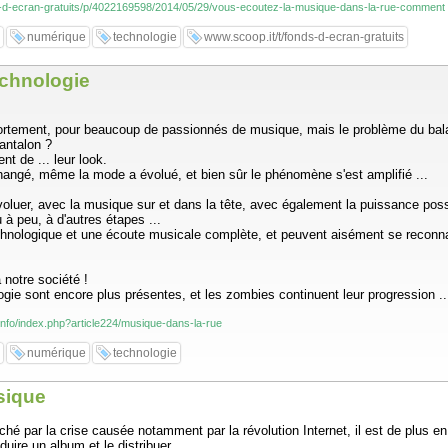
ds-d-ecran-gratuits/p/4022169598/2014/05/29/vous-ecoutez-la-musique-dans-la-rue-comment
numérique
technologie
www.scoop.it/t/fonds-d-ecran-gratuits
echnologie
mportement, pour beaucoup de passionnés de musique, mais le problème du bal
antalon ?
nt de ... leur look.
changé, même la mode a évolué, et bien sûr le phénomène s'est amplifié ...
évoluer, avec la musique sur et dans la tête, avec également la puissance po
à peu, à d'autres étapes ...
chnologique et une écoute musicale complète, et peuvent aisément se reconnaîtr
 notre société !
ogie sont encore plus présentes, et les zombies continuent leur progression ..
.info/index.php?article224/musique-dans-la-rue
numérique
technologie
sique
é par la crise causée notamment par la révolution Internet, il est de plus en pl
ire un album et le distribuer ....