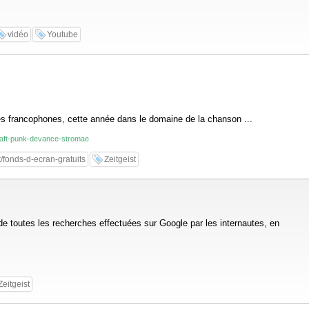
vidéo
Youtube
utes francophones, cette année dans le domaine de la chanson ...
-daft-punk-devance-stromae
/fonds-d-ecran-gratuits
Zeitgeist
on de toutes les recherches effectuées sur Google par les internautes, en
Zeitgeist