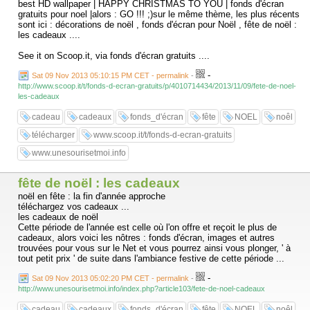
best HD wallpaper | HAPPY CHRISTMAS TO YOU | fonds d'écran
gratuits pour noel |alors : GO !!! ;)sur le même thème, les plus récents
sont ici : décorations de noël , fonds d'écran pour Noël , fête de noël :
les cadeaux ....
See it on Scoop.it, via fonds d'écran gratuits ....
-
Sat 09 Nov 2013 05:10:15 PM CET - permalink
-
http://www.scoop.it/t/fonds-d-ecran-gratuits/p/4010714434/2013/11/09/fete-de-noel-
les-cadeaux
cadeau
cadeaux
fonds_d'écran
fête
NOEL
noêl
télécharger
www.scoop.it/t/fonds-d-ecran-gratuits
www.unesourisetmoi.info
fête de noël : les cadeaux
noël en fête : la fin d'année approche
téléchargez vos cadeaux ...
les cadeaux de noël
Cette période de l'année est celle où l'on offre et reçoit le plus de
cadeaux, alors voici les nôtres : fonds d'écran, images et autres
trouvées pour vous sur le Net et vous pourrez ainsi vous plonger, ' à
tout petit prix ' de suite dans l'ambiance festive de cette période ...
-
Sat 09 Nov 2013 05:02:20 PM CET - permalink
-
http://www.unesourisetmoi.info/index.php?article103/fete-de-noel-cadeaux
cadeau
cadeaux
fonds_d'écran
fête
NOEL
noêl