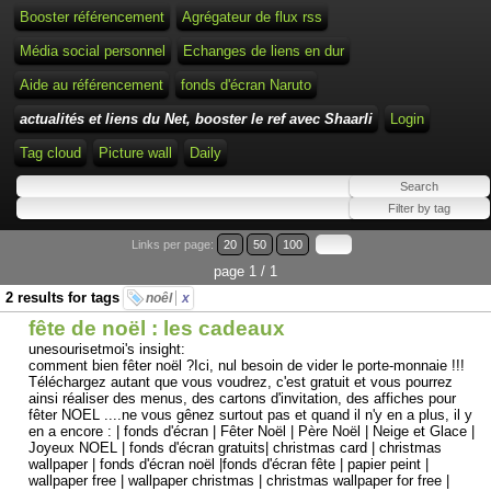
Booster référencement
Agrégateur de flux rss
Média social personnel
Echanges de liens en dur
Aide au référencement
fonds d'écran Naruto
actualités et liens du Net, booster le ref avec Shaarli
Login
Tag cloud
Picture wall
Daily
Links per page:
20
50
100
page 1 / 1
2 results for tags
noêl
x
fête de noël : les cadeaux
unesourisetmoi's insight:
comment bien fêter noël ?Ici, nul besoin de vider le porte-monnaie !!!
Téléchargez autant que vous voudrez, c'est gratuit et vous pourrez
ainsi réaliser des menus, des cartons d'invitation, des affiches pour
fêter NOEL ....ne vous gênez surtout pas et quand il n'y en a plus, il y
en a encore : | fonds d'écran | Fêter Noël | Père Noël | Neige et Glace |
Joyeux NOEL | fonds d'écran gratuits| christmas card | christmas
wallpaper | fonds d'écran noël |fonds d'écran fête | papier peint |
wallpaper free | wallpaper christmas | christmas wallpaper for free |