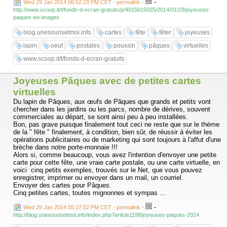
-
Wed 29 Jan 2014 06:52:29 PM CET - permalink
-
http://www.scoop.it/t/fonds-d-ecran-gratuits/p/4015015025/2014/01/29/joyeuses-
paques-en-images
blog.unesourisetmoi.info
cartes
fête
fêter
joyeuses
lapin
oeuf
postales
poussin
pâques
virtuelles
www.scoop.it/t/fonds-d-ecran-gratuits
Joyeuses Pâques avec de petites cartes
virtuelles
Du lapin de Pâques, aux œufs de Pâques que grands et petits vont
chercher dans les jardins ou les parcs, nombre de dérives, souvent
commerciales au départ, se sont ainsi peu à peu installées.
Bon, pas grave puisque finalement tout ceci ne reste que sur le thème
de la " fête " finalement, à condition, bien sûr, de réussir à éviter les
opérations publicitaires ou de marketing qui sont toujours à l'affut d'une
brèche dans notre porte-monnaie !!!
Alors si, comme beaucoup, vous avez l'intention d'envoyer une petite
carte pour cette fête, une vraie carte postale, ou une carte virtuelle, en
voici cinq petits exemples, trouvés sur le Net, que vous pouvez
enregistrer, imprimer ou envoyer dans un mail, un courriel.
Envoyer des cartes pour Pâques.
Cinq petites cartes, toutes mignonnes et sympas ...
-
Wed 29 Jan 2014 05:27:52 PM CET - permalink
-
http://blog.unesourisetmoi.info/index.php?article1198/joyeuses-paques-2014