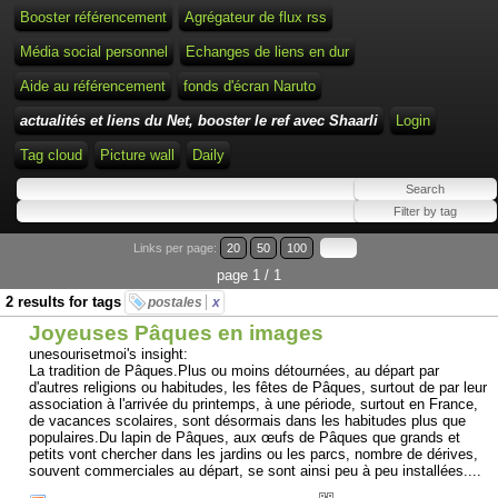
Booster référencement
Agrégateur de flux rss
Média social personnel
Echanges de liens en dur
Aide au référencement
fonds d'écran Naruto
actualités et liens du Net, booster le ref avec Shaarli
Login
Tag cloud
Picture wall
Daily
Links per page:
20
50
100
page 1 / 1
2 results for tags
postales
x
Joyeuses Pâques en images
unesourisetmoi's insight:
La tradition de Pâques.Plus ou moins détournées, au départ par
d'autres religions ou habitudes, les fêtes de Pâques, surtout de par leur
association à l'arrivée du printemps, à une période, surtout en France,
de vacances scolaires, sont désormais dans les habitudes plus que
populaires.Du lapin de Pâques, aux œufs de Pâques que grands et
petits vont chercher dans les jardins ou les parcs, nombre de dérives,
souvent commerciales au départ, se sont ainsi peu à peu installées....