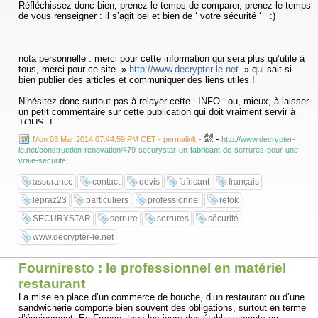
Réfléchissez donc bien, prenez le temps de comparer, prenez le temps
de vous renseigner : il s’agit bel et bien de ‘ votre sécurité ‘ :)
nota personnelle : merci pour cette information qui sera plus qu’utile à
tous, merci pour ce site »
http://www.decrypter-le.net
» qui sait si
bien publier des articles et communiquer des liens utiles !
N’hésitez donc surtout pas à relayer cette ‘ INFO ‘ ou, mieux, à laisser
un petit commentaire sur cette publication qui doit vraiment servir à
TOUS !
...
-
Mon 03 Mar 2014 07:44:59 PM CET - permalink
-
http://www.decrypter-
le.net/construction-renovation/479-securystar-un-fabricant-de-serrures-pour-une-
vraie-securite
assurance
contact
devis
fafricant
français
lepraz23
particuliers
professionnel
refok
SECURYSTAR
serrure
serrures
sécurité
www.decrypter-le.net
Fourniresto : le professionnel en matériel
restaurant
La mise en place d’un commerce de bouche, d’un restaurant ou d’une
sandwicherie comporte bien souvent des obligations, surtout en terme