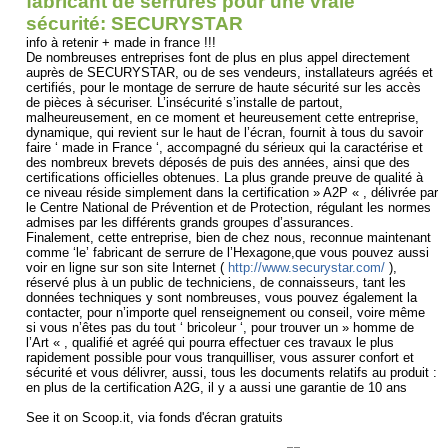
fabricant de serrures pour une vraie
sécurité: SECURYSTAR
info à retenir + made in france !!!
De nombreuses entreprises font de plus en plus appel directement
auprès de SECURYSTAR, ou de ses vendeurs, installateurs agréés et
certifiés, pour le montage de serrure de haute sécurité sur les accès
de pièces à sécuriser. L’insécurité s’installe de partout,
malheureusement, en ce moment et heureusement cette entreprise,
dynamique, qui revient sur le haut de l’écran, fournit à tous du savoir
faire ‘ made in France ‘, accompagné du sérieux qui la caractérise et
des nombreux brevets déposés de puis des années, ainsi que des
certifications officielles obtenues. La plus grande preuve de qualité à
ce niveau réside simplement dans la certification » A2P « , délivrée par
le Centre National de Prévention et de Protection, régulant les normes
admises par les différents grands groupes d’assurances.
Finalement, cette entreprise, bien de chez nous, reconnue maintenant
comme ‘le’ fabricant de serrure de l’Hexagone,que vous pouvez aussi
voir en ligne sur son site Internet (
http://www.securystar.com/
),
réservé plus à un public de techniciens, de connaisseurs, tant les
données techniques y sont nombreuses, vous pouvez également la
contacter, pour n’importe quel renseignement ou conseil, voire même
si vous n’êtes pas du tout ‘ bricoleur ‘, pour trouver un » homme de
l’Art « , qualifié et agréé qui pourra effectuer ces travaux le plus
rapidement possible pour vous tranquilliser, vous assurer confort et
sécurité et vous délivrer, aussi, tous les documents relatifs au produit :
en plus de la certification A2G, il y a aussi une garantie de 10 ans
See it on Scoop.it, via fonds d'écran gratuits
...