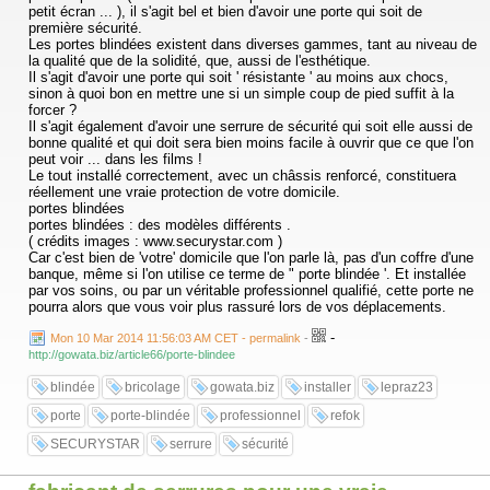
petit écran ... ), il s'agit bel et bien d'avoir une porte qui soit de
première sécurité.
Les portes blindées existent dans diverses gammes, tant au niveau de
la qualité que de la solidité, que, aussi de l'esthétique.
Il s'agit d'avoir une porte qui soit ' résistante ' au moins aux chocs,
sinon à quoi bon en mettre une si un simple coup de pied suffit à la
forcer ?
Il s'agit également d'avoir une serrure de sécurité qui soit elle aussi de
bonne qualité et qui doit sera bien moins facile à ouvrir que ce que l'on
peut voir ... dans les films !
Le tout installé correctement, avec un châssis renforcé, constituera
réellement une vraie protection de votre domicile.
portes blindées
portes blindées : des modèles différents .
( crédits images : www.securystar.com )
Car c'est bien de 'votre' domicile que l'on parle là, pas d'un coffre d'une
banque, même si l'on utilise ce terme de " porte blindée '. Et installée
par vos soins, ou par un véritable professionnel qualifié, cette porte ne
pourra alors que vous voir plus rassuré lors de vos déplacements.
-
Mon 10 Mar 2014 11:56:03 AM CET - permalink
-
http://gowata.biz/article66/porte-blindee
blindée
bricolage
gowata.biz
installer
lepraz23
porte
porte-blindée
professionnel
refok
SECURYSTAR
serrure
sécurité