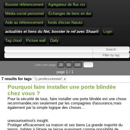
Booster référencement
Agrégateur de flux rss
Média social personnel
Echanges de liens en dur
Aide au référencement
fonds d'écran Naruto
actualités et liens du Net, booster le ref avec Shaarli
Login
Tag cloud
Picture wall
Daily
Links per page:
20
50
100
page 1 / 1
7 results for tags
professionnel
x
Pourquoi faire installer une porte blindée
chez vous ?
Pour la sécurité de tous, faire installer une porte blindée est une chose
recommandée,non seulement par les compagnies d'assurance,mais
également par la simple logique des choses...
unesourisetmoi's insight:
Protéger efficacement sa maison et ses biens.La grande majorité du
temps, habiter à l'étage ne laisse quasiment comme possibilité de