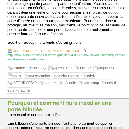
cambriolage que de passer ... par la porte d'entrée. Pour les autres
habitations, en général, la pose de volets, souvent roulants et récents
garantit déjà une réelle difficulté pour réussir à les forcer, ce qui du
coup renvoie de nouveau les visiteurs indésirables vers ... la porte, la
porte d'entrée ou toute autre porte extérieure. Pour réussir donc à
protéger, au mieux sa maison, ses biens, le point principal est donc de
poser ou de faire poser une porte d'accés qui sera réellement un
premier barrage à toute effraction.
See it on Scoop.it, via fonds d'écran gratuits
-
Mon 10 Mar 2014 04:22:23 PM CET - permalink
-
http://www.scoop.it/t/fonds-d-ecran-gratuits/p/4017359802/2014/03/10/pourquoi-faire-
installer-une-porte-blindee
blindée
bricolage
gowata.biz
installer
lepraz23
porte
porte-blindée
professionnel
refok
SECURYSTAR
serrure
sécurité
ww.scoop.it/t/fonds-d-
ecran-gratuits/
Pourquoi et comment faire installer une
porte blindée
Faire installer une porte blindée.
L'installation d'une porte blindée n'est pas forcément ce que l'on
pourrait penser ( nous ne sommes pas dans des séries policières du