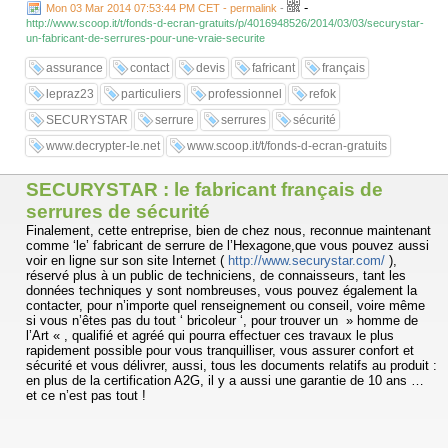
-
Mon 03 Mar 2014 07:53:44 PM CET - permalink
-
http://www.scoop.it/t/fonds-d-ecran-gratuits/p/4016948526/2014/03/03/securystar-
un-fabricant-de-serrures-pour-une-vraie-securite
assurance
contact
devis
fafricant
français
lepraz23
particuliers
professionnel
refok
SECURYSTAR
serrure
serrures
sécurité
www.decrypter-le.net
www.scoop.it/t/fonds-d-ecran-gratuits
SECURYSTAR : le fabricant français de
serrures de sécurité
Finalement, cette entreprise, bien de chez nous, reconnue maintenant
comme ‘le’ fabricant de serrure de l’Hexagone,que vous pouvez aussi
voir en ligne sur son site Internet (
http://www.securystar.com/
),
réservé plus à un public de techniciens, de connaisseurs, tant les
données techniques y sont nombreuses, vous pouvez également la
contacter, pour n’importe quel renseignement ou conseil, voire même
si vous n’êtes pas du tout ‘ bricoleur ‘, pour trouver un » homme de
l’Art « , qualifié et agréé qui pourra effectuer ces travaux le plus
rapidement possible pour vous tranquilliser, vous assurer confort et
sécurité et vous délivrer, aussi, tous les documents relatifs au produit :
en plus de la certification A2G, il y a aussi une garantie de 10 ans …
et ce n’est pas tout !