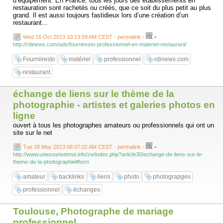
d’équipement. En France, tous les jours des établissements en
restauration sont rachetés ou créés, que ce soit du plus petit au plus
grand. Il est aussi toujours fastidieux lors d’une création d’un
restaurant...
-
Wed 16 Oct 2013 10:13:59 AM CEST - permalink
-
http://rdinews.com/ads/fourniresto-professionnel-en-materiel-restaurant/
Fourniiresto
matériel
professionnel
rdinews.com
restaurant
échange de liens sur le thème de la
photographie - artistes et galeries photos en
ligne
ouvert à tous les photographes amateurs ou professionnels qui ont un
site sur le net
-
Tue 28 May 2013 08:07:02 AM CEST - permalink
-
http://www.unesourisetmoi.info/ze/index.php?article30/echange-de-liens-sur-le-
theme-de-la-photographie#form
amateur
backlinks
liens
photo
photograpges
professionnel
échanges
Toulouse, Photographe de mariage
professionnel