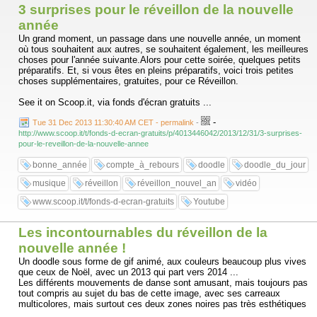
3 surprises pour le réveillon de la nouvelle
année
Un grand moment, un passage dans une nouvelle année, un moment
où tous souhaitent aux autres, se souhaitent également, les meilleures
choses pour l'année suivante.Alors pour cette soirée, quelques petits
préparatifs. Et, si vous êtes en pleins préparatifs, voici trois petites
choses supplémentaires, gratuites, pour ce Réveillon.
See it on Scoop.it, via fonds d'écran gratuits ...
-
Tue 31 Dec 2013 11:30:40 AM CET - permalink
-
http://www.scoop.it/t/fonds-d-ecran-gratuits/p/4013446042/2013/12/31/3-surprises-
pour-le-reveillon-de-la-nouvelle-annee
bonne_année
compte_à_rebours
doodle
doodle_du_jour
musique
réveillon
réveillon_nouvel_an
vidéo
www.scoop.it/t/fonds-d-ecran-gratuits
Youtube
Les incontournables du réveillon de la
nouvelle année !
Un doodle sous forme de gif animé, aux couleurs beaucoup plus vives
que ceux de Noël, avec un 2013 qui part vers 2014 ...
Les différents mouvements de danse sont amusant, mais toujours pas
tout compris au sujet du bas de cette image, avec ses carreaux
multicolores, mais surtout ces deux zones noires pas très esthétiques
...