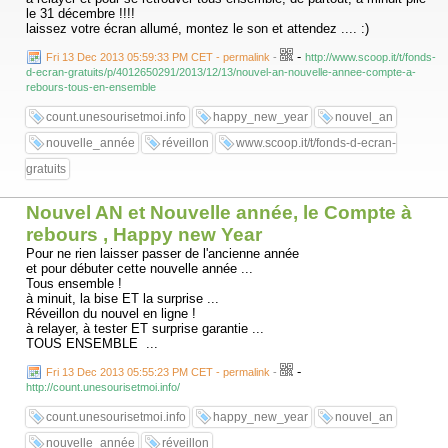
le 31 décembre !!!!
laissez votre écran allumé, montez le son et attendez .... :)
-
Fri 13 Dec 2013 05:59:33 PM CET - permalink
-
http://www.scoop.it/t/fonds-
d-ecran-gratuits/p/4012650291/2013/12/13/nouvel-an-nouvelle-annee-compte-a-
rebours-tous-en-ensemble
count.unesourisetmoi.info
happy_new_year
nouvel_an
nouvelle_année
réveillon
www.scoop.it/t/fonds-d-ecran-
gratuits
Nouvel AN et Nouvelle année, le Compte à
rebours , Happy new Year
Pour ne rien laisser passer de l'ancienne année
et pour débuter cette nouvelle année ...
Tous ensemble !
à minuit, la bise ET la surprise ...
Réveillon du nouvel en ligne !
à relayer, à tester ET surprise garantie ...
TOUS ENSEMBLE ...
-
Fri 13 Dec 2013 05:55:23 PM CET - permalink
-
http://count.unesourisetmoi.info/
count.unesourisetmoi.info
happy_new_year
nouvel_an
nouvelle_année
réveillon