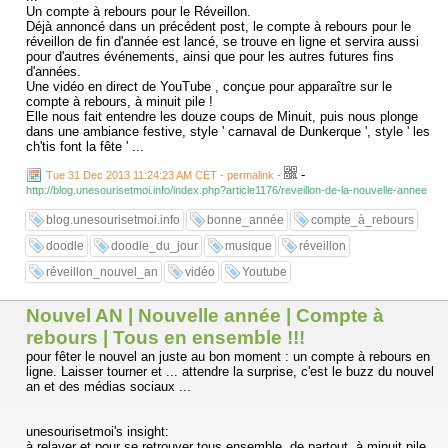
Un compte à rebours pour le Réveillon.
Déjà annoncé dans un précédent post, le compte à rebours pour le
réveillon de fin d'année est lancé, se trouve en ligne et servira aussi
pour d'autres événements, ainsi que pour les autres futures fins
d'années.
Une vidéo en direct de YouTube , conçue pour apparaître sur le
compte à rebours, à minuit pile !
Elle nous fait entendre les douze coups de Minuit, puis nous plonge
dans une ambiance festive, style ' carnaval de Dunkerque ', style ' les
ch'tis font la fête ' ...
-
Tue 31 Dec 2013 11:24:23 AM CET - permalink
-
http://blog.unesourisetmoi.info/index.php?article1176/reveillon-de-la-nouvelle-annee
blog.unesourisetmoi.info
bonne_année
compte_à_rebours
doodle
doodle_du_jour
musique
réveillon
réveillon_nouvel_an
vidéo
Youtube
Nouvel AN | Nouvelle année | Compte à
rebours | Tous en ensemble !!!
pour fêter le nouvel an juste au bon moment : un compte à rebours en
ligne. Laisser tourner et ... attendre la surprise, c'est le buzz du nouvel
an et des médias sociaux ...
unesourisetmoi's insight:
à relayer et pour se retrouver tous ensemble, de partout, à minuit pile