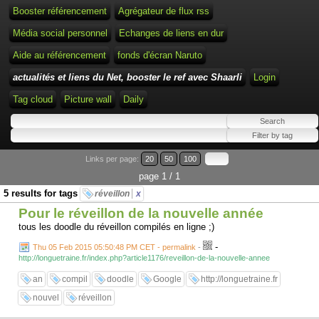
Booster référencement
Agrégateur de flux rss
Média social personnel
Echanges de liens en dur
Aide au référencement
fonds d'écran Naruto
actualités et liens du Net, booster le ref avec Shaarli
Login
Tag cloud
Picture wall
Daily
Links per page:
20
50
100
page 1 / 1
5 results for tags
réveillon
x
Pour le réveillon de la nouvelle année
tous les doodle du réveillon compilés en ligne ;)
-
Thu 05 Feb 2015 05:50:48 PM CET - permalink
-
http://longuetraine.fr/index.php?article1176/reveillon-de-la-nouvelle-annee
an
compil
doodle
Google
http://longuetraine.fr
nouvel
réveillon