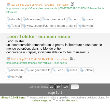
-
Sat 13 Sep 2014 05:04:04 PM CEST - permalink
-
http://www.scoop.it/t/fonds-d-ecran-gratuits/p/4027890539/2014/09/12/leon-tolstoi-
litterature
doodle
littérature
longuetraine.fr
Léon
russe
Tolstoï
www.scoop.it/t/fonds-d-ecran-gratuits
écrivain
Léon Tolstoï - écrivain russe
Léon Tolstoï
un incontournable romancier qui a promu la littérature russe dans le
monde européen, dans le Monde entier !!!
découverte ou rappel, indispensable de toutes manières ;)
-
Fri 12 Sep 2014 11:48:58 AM CEST - permalink
-
http://longuetraine.fr/index.php?article31/leon-tolstoi
littérature
longuetraine.fr
Léon
russe
Tolstoï
écrivain
Links per page:
20
50
100
page 1 / 1
Shaarli 0.0.41 beta
- The personal, minimalist, super-fast, no-database delicious clone. By
sebsauvage.net
. Theme by
idleman.fr
.