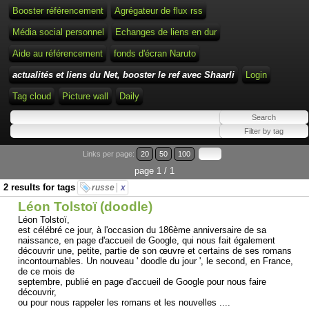
Booster référencement
Agrégateur de flux rss
Média social personnel
Echanges de liens en dur
Aide au référencement
fonds d'écran Naruto
actualités et liens du Net, booster le ref avec Shaarli
Login
Tag cloud
Picture wall
Daily
Links per page:
20
50
100
page 1 / 1
2 results for tags
russe
x
Léon Tolstoï (doodle)
Léon Tolstoï,
est célébré ce jour, à l'occasion du 186ème anniversaire de sa
naissance, en page d'accueil de Google, qui nous fait également
découvrir une, petite, partie de son œuvre et certains de ses romans
incontournables. Un nouveau ' doodle du jour ', le second, en France,
de ce mois de
septembre, publié en page d'accueil de Google pour nous faire
découvrir,
ou pour nous rappeler les romans et les nouvelles ....