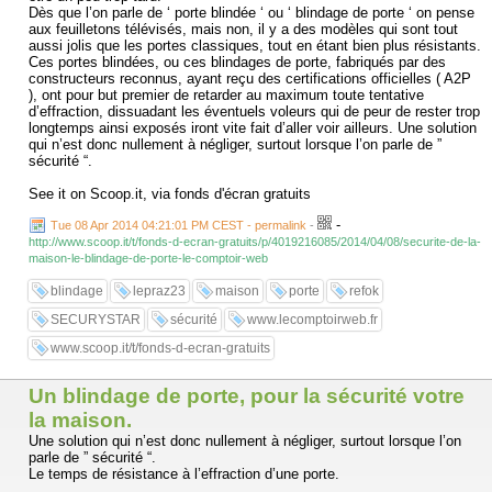
Dès que l’on parle de ‘ porte blindée ‘ ou ‘ blindage de porte ‘ on pense
aux feuilletons télévisés, mais non, il y a des modèles qui sont tout
aussi jolis que les portes classiques, tout en étant bien plus résistants.
Ces portes blindées, ou ces blindages de porte, fabriqués par des
constructeurs reconnus, ayant reçu des certifications officielles ( A2P
), ont pour but premier de retarder au maximum toute tentative
d’effraction, dissuadant les éventuels voleurs qui de peur de rester trop
longtemps ainsi exposés iront vite fait d’aller voir ailleurs. Une solution
qui n’est donc nullement à négliger, surtout lorsque l’on parle de ”
sécurité “.
See it on Scoop.it, via fonds d'écran gratuits
-
Tue 08 Apr 2014 04:21:01 PM CEST - permalink
-
http://www.scoop.it/t/fonds-d-ecran-gratuits/p/4019216085/2014/04/08/securite-de-la-
maison-le-blindage-de-porte-le-comptoir-web
blindage
lepraz23
maison
porte
refok
SECURYSTAR
sécurité
www.lecomptoirweb.fr
www.scoop.it/t/fonds-d-ecran-gratuits
Un blindage de porte, pour la sécurité votre
la maison.
Une solution qui n’est donc nullement à négliger, surtout lorsque l’on
parle de ” sécurité “.
Le temps de résistance à l’effraction d’une porte.