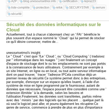
A2P
blog.unesourisetmoi.info
certification
lepraz23
liste-complète
protection
refok
SECURYSTAR
serrure
sécurité
Sécurité des données informatiques sur le
Cloud
Actuellement, tout à chacun s'abonnant chez un ' FAI ' bénéficie le
plus souvent d'un espace nommé le ' Cloud ' qui lui permet de stocker
ce qu'il désire conserver, mettre de...
unesourisetmoi's insight:
Le " Cloud " c'est quoi ?Le ' Cloud ', ou ' Cloud Computing ' ( traduisez
par " informatique dans les nuages " ) est finalement un concept
d'espace de stockage dont le ou les emplacements ne sont pas portés
à la connaissance de leurs utilisateurs. Contrairement par exemple à
un site Internet, en ligne ou en local, ou tout autre serveur informatique
dont on paut trouver, ' tracer ' l'adresse IPCela constitue déjà un
premier niveau de sécurité.Ce système permet donc à des entreprises,
par exemple, d'envoyer sur un espace qu'elles louent, à l'aide d'un
système de mise en ligne programmé par le fournisseur, autant de
données que nécessaire, l'espace pouvant être considéré comme une '
extension illimitée ' à la demande, selon les besoins et
l'utilisation.Finalement, les données sont transférées, parfois même
avec des ' miroirs ' par des logiciels qui les placent ... quelque part là
où seul le logiciel peut aller, et pourra également les récupérer.Ce
genre de service, commence à prendre de plus en plus d'importance