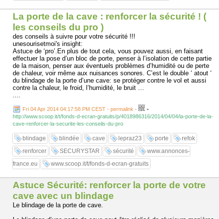
La porte de la cave : renforcer la sécurité ! (
les conseils du pro )
des conseils à suivre pour votre sécurité !!!
unesourisetmoi's insight:
Astuce de ‘pro’.En plus de tout cela, vous pouvez aussi, en faisant
effectuer la pose d’un bloc de porte, penser à l’isolation de cette partie
de la maison, penser aux éventuels problèmes d’humidité ou de perte
de chaleur, voir même aux nuisances sonores. C’est le double ‘ atout ‘
du blindage de la porte d’une cave: se protéger contre le vol et aussi
contre la chaleur, le froid, l’humidité, le bruit …
....
-
Fri 04 Apr 2014 04:17:58 PM CEST - permalink
-
http://www.scoop.it/t/fonds-d-ecran-gratuits/p/4018986316/2014/04/04/la-porte-de-la-
cave-renforcer-la-securite-les-conseils-du-pro
blindage
blindée
cave
lepraz23
porte
refok
renforcer
SECURYSTAR
sécurité
www.annonces-
france.eu
www.scoop.it/t/fonds-d-ecran-gratuits
Astuce Sécurité: renforcer la porte de votre
cave avec un blindage
Le blindage de la porte de cave.