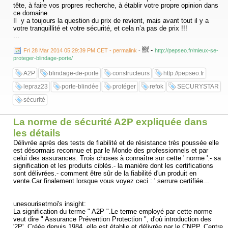
tête, à faire vos propres recherche, à établir votre propre opinion dans
ce domaine.
Il y a toujours la question du prix de revient, mais avant tout il y a
votre tranquillité et votre sécurité, et cela n’a pas de prix !!!
...
-
Fri 28 Mar 2014 05:29:39 PM CET - permalink
-
http://pepseo.fr/mieux-se-
proteger-blindage-porte/
A2P
blindage-de-porte
constructeurs
http://pepseo.fr
lepraz23
porte-blindée
protéger
refok
SECURYSTAR
sécurité
La norme de sécurité A2P expliquée dans
les détails
Délivrée après des tests de fiabilité et de résistance très poussée elle
est désormais reconnue et par le Monde des professionnels et par
celui des assurances. Trois choses à connaître sur cette ' norme ':- sa
signification et les produits ciblés.- la manière dont les certifications
sont délivrées.- comment être sûr de la fiabilité d'un produit en
vente.Car finalement lorsque vous voyez ceci : ' serrure certifiée...
unesourisetmoi's insight:
La signification du terme " A2P ".Le terme employé par cette norme
veut dire " Assurance Prévention Protection ", d'où introduction des
'2P'. Créée depuis 1984, elle est établie et délivrée par le CNPP, Centre