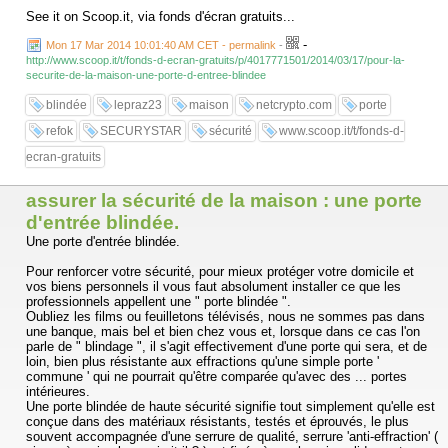
See it on Scoop.it, via fonds d'écran gratuits...
-
Mon 17 Mar 2014 10:01:40 AM CET - permalink
-
http://www.scoop.it/t/fonds-d-ecran-gratuits/p/4017771501/2014/03/17/pour-la-
securite-de-la-maison-une-porte-d-entree-blindee
blindée
lepraz23
maison
netcrypto.com
porte
refok
SECURYSTAR
sécurité
www.scoop.it/t/fonds-d-
ecran-gratuits
assurer la sécurité de la maison : une porte
d'entrée blindée.
Une porte d'entrée blindée.
Pour renforcer votre sécurité, pour mieux protéger votre domicile et
vos biens personnels il vous faut absolument installer ce que les
professionnels appellent une " porte blindée ".
Oubliez les films ou feuilletons télévisés, nous ne sommes pas dans
une banque, mais bel et bien chez vous et, lorsque dans ce cas l'on
parle de " blindage ", il s'agit effectivement d'une porte qui sera, et de
loin, bien plus résistante aux effractions qu'une simple porte '
commune ' qui ne pourrait qu'être comparée qu'avec des ... portes
intérieures.
Une porte blindée de haute sécurité signifie tout simplement qu'elle est
conçue dans des matériaux résistants, testés et éprouvés, le plus
souvent accompagnée d'une serrure de qualité, serrure 'anti-effraction' (