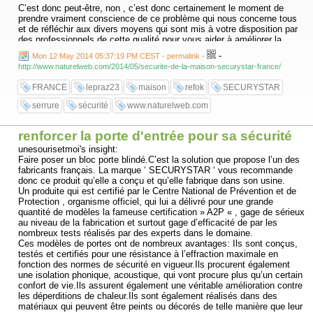
C’est donc peut-être, non , c’est donc certainement le moment de
prendre vraiment conscience de ce problème qui nous concerne tous
et de réfléchir aux divers moyens qui sont mis à votre disposition par
des professionnels de cette qualité pour vous aider à améliorer la
sécurité de votre domicile, de vos biens, mais aussi votre tranquillité
-
Mon 12 May 2014 05:37:19 PM CEST - permalink
-
personnelle et le confort de vie de toute votre famille.
http://www.naturelweb.com/2014/05/securite-de-la-maison-securystar-france/
Vous pouvez également trouver sur les sites officiels toutes les
références, les caractéristiques et les tarifs des divers produits
FRANCE
lepraz23
maison
refok
SECURYSTAR
existants et qui peuvent vous être proposés, alors ça vaut quand
même la peine d’y consacrer un peu de temps, non ?
serrure
sécurité
www.naturelweb.com
........................
renforcer la porte d'entrée pour sa sécurité
unesourisetmoi's insight:
Faire poser un bloc porte blindé.C’est la solution que propose l’un des
fabricants français. La marque ‘ SECURYSTAR ‘ vous recommande
donc ce produit qu’elle a conçu et qu’elle fabrique dans son usine.
Un produite qui est certifié par le Centre National de Prévention et de
Protection , organisme officiel, qui lui a délivré pour une grande
quantité de modèles la fameuse certification » A2P « , gage de sérieux
au niveau de la fabrication et surtout gage d’efficacité de par les
nombreux tests réalisés par des experts dans le domaine.
Ces modèles de portes ont de nombreux avantages: Ils sont conçus,
testés et certifiés pour une résistance à l’effraction maximale en
fonction des normes de sécurité en vigueur.Ils procurent également
une isolation phonique, acoustique, qui vont procure plus qu’un certain
confort de vie.Ils assurent également une véritable amélioration contre
les déperditions de chaleur.Ils sont également réalisés dans des
matériaux qui peuvent être peints ou décorés de telle manière que leur