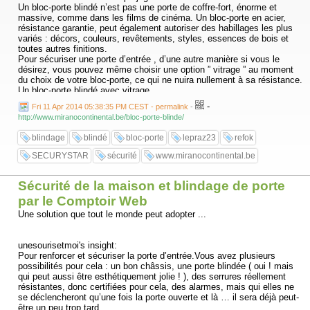
Un bloc-porte blindé n’est pas une porte de coffre-fort, énorme et
massive, comme dans les films de cinéma. Un bloc-porte en acier,
résistance garantie, peut également autoriser des habillages les plus
variés : décors, couleurs, revêtements, styles, essences de bois et
toutes autres finitions.
Pour sécuriser une porte d’entrée , d’une autre manière si vous le
désirez, vous pouvez même choisir une option ” vitrage ” au moment
du choix de votre bloc-porte, ce qui ne nuira nullement à sa résistance.
Un bloc-porte blindé avec vitrage.
-
Fri 11 Apr 2014 05:38:35 PM CEST - permalink
-
Si l’entrée que vous désirez sécuriser, renforcer, par la pose d’un bloc-
http://www.miranocontinental.be/bloc-porte-blinde/
porte blindé, entrée qui soit la principale de la maison, ou la ‘ porte de
derrière ‘ également, vous demande quand même de laisser passer
blindage
blindé
bloc-porte
lepraz23
refok
une certaine luminosité, c’est également possible, bien évidemment !
Un bloc-porte, blindé, bien sûr, avec une option supplémentaire de
SECURYSTAR
sécurité
www.miranocontinental.be
vitrage, conserve toutes les caractéristiques anti-effractions délivrées
selon les normes en vigueur, et vous apporte en plus une réelle
luminosité supplémentaire.
Sécurité de la maison et blindage de porte
Ces solutions sont alors appelées ‘ bloc porte vitré ‘ ou encore ‘ bloc
par le Comptoir Web
porte de pavillon ‘ et sont largement utilisées dans les maisons
Une solution que tout le monde peut adopter ...
individuelles.sécurité SECURYSTAR
unesourisetmoi's insight:
Pour renforcer et sécuriser la porte d’entrée.Vous avez plusieurs
possibilités pour cela : un bon châssis, une porte blindée ( oui ! mais
qui peut aussi être esthétiquement jolie ! ), des serrures réellement
résistantes, donc certifiées pour cela, des alarmes, mais qui elles ne
se déclencheront qu’une fois la porte ouverte et là … il sera déjà peut-
être un peu trop tard.