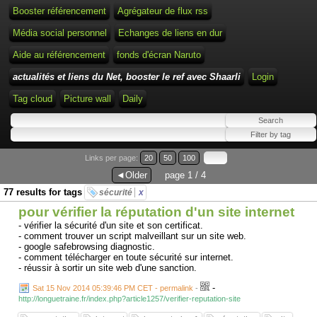
Booster référencement
Agrégateur de flux rss
Média social personnel
Echanges de liens en dur
Aide au référencement
fonds d'écran Naruto
actualités et liens du Net, booster le ref avec Shaarli
Login
Tag cloud
Picture wall
Daily
Links per page:
20
50
100
◄Older
page 1 / 4
77 results for tags
sécurité
x
pour vérifier la réputation d'un site internet
- vérifier la sécurité d'un site et son certificat.
- comment trouver un script malveillant sur un site web.
- google safebrowsing diagnostic.
- comment télécharger en toute sécurité sur internet.
- réussir à sortir un site web d'une sanction.
-
Sat 15 Nov 2014 05:39:46 PM CET - permalink
-
http://longuetraine.fr/index.php?article1257/verifier-reputation-site