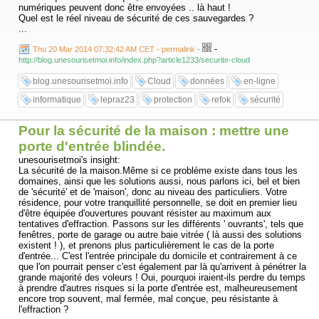
numériques peuvent donc être envoyées .. là haut !
Quel est le réel niveau de sécurité de ces sauvegardes ?
...
-
Thu 20 Mar 2014 07:32:42 AM CET - permalink
-
http://blog.unesourisetmoi.info/index.php?article1233/securite-cloud
blog.unesourisetmoi.info
Cloud
données
en-ligne
informatique
lepraz23
protection
refok
sécurité
Pour la sécurité de la maison : mettre une
porte d'entrée blindée.
unesourisetmoi's insight:
La sécurité de la maison.Même si ce problème existe dans tous les
domaines, ainsi que les solutions aussi, nous parlons ici, bel et bien
de 'sécurité' et de 'maison', donc au niveau des particuliers. Votre
résidence, pour votre tranquillité personnelle, se doit en premier lieu
d'être équipée d'ouvertures pouvant résister au maximum aux
tentatives d'effraction. Passons sur les différents ' ouvrants', tels que
fenêtres, porte de garage ou autre baie vitrée ( là aussi des solutions
existent ! ), et prenons plus particulièrement le cas de la porte
d'entrée... C'est l'entrée principale du domicile et contrairement à ce
que l'on pourrait penser c'est également par là qu'arrivent à pénétrer la
grande majorité des voleurs ! Oui, pourquoi iraient-ils perdre du temps
à prendre d'autres risques si la porte d'entrée est, malheureusement
encore trop souvent, mal fermée, mal conçue, peu résistante à
l'effraction ?