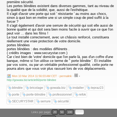
première sécurité.
Les portes blindées existent dans diverses gammes, tant au niveau de
la qualité que de la solidité, que, aussi de l'esthétique.
Il s'agit d'avoir une porte qui soit ' résistante ' au moins aux chocs,
sinon à quoi bon en mettre une si un simple coup de pied suffit à la
forcer ?
Il s'agit également d'avoir une serrure de sécurité qui soit elle aussi de
bonne qualité et qui doit sera bien moins facile à ouvrir que ce que l'on
peut voir ... dans les films !
Le tout installé correctement, avec un châssis renforcé, constituera
réellement une vraie protection de votre domicile.
portes blindées
portes blindées : des modèles différents .
( crédits images : www.securystar.com )
Car c'est bien de 'votre' domicile que l'on parle là, pas d'un coffre d'une
banque, même si l'on utilise ce terme de " porte blindée '. Et installée
par vos soins, ou par un véritable professionnel qualifié, cette porte ne
pourra alors que vous voir plus rassuré lors de vos déplacements.
-
Mon 10 Mar 2014 11:56:03 AM CET - permalink
-
http://gowata.biz/article66/porte-blindee
blindée
bricolage
gowata.biz
installer
lepraz23
porte
porte-blindée
professionnel
refok
SECURYSTAR
serrure
sécurité
Links per page:
20
50
100