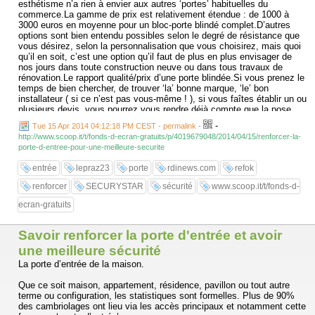
esthétisme n’a rien à envier aux autres ‘portes’ habituelles du
commerce.La gamme de prix est relativement étendue : de 1000 à
3000 euros en moyenne pour un bloc-porte blindé complet.D’autres
options sont bien entendu possibles selon le degré de résistance que
vous désirez, selon la personnalisation que vous choisirez, mais quoi
qu’il en soit, c’est une option qu’il faut de plus en plus envisager de
nos jours dans toute construction neuve ou dans tous travaux de
rénovation.Le rapport qualité/prix d’une porte blindée.Si vous prenez le
temps de bien chercher, de trouver ‘la’ bonne marque, ‘le’ bon
installateur ( si ce n’est pas vous-même ! ), si vous faîtes établir un ou
plusieurs devis, vous pourrez vous rendre déjà compte que la pose
d’un ‘ bloc-porte’ blindé ne revient pas véritablement plus cher qu’une
-
Tue 15 Apr 2014 04:12:18 PM CEST - permalink
-
porte ‘normale’ vendue couramment dans le commerce.
http://www.scoop.it/t/fonds-d-ecran-gratuits/p/4019679048/2014/04/15/renforcer-la-
porte-d-entree-pour-une-meilleure-securite
See it on Scoop.it, via fonds d'écran gratuits
...
entrée
lepraz23
porte
rdinews.com
refok
renforcer
SECURYSTAR
sécurité
www.scoop.it/t/fonds-d-
ecran-gratuits
Savoir renforcer la porte d'entrée et avoir
une meilleure sécurité
La porte d’entrée de la maison.
Que ce soit maison, appartement, résidence, pavillon ou tout autre
terme ou configuration, les statistiques sont formelles. Plus de 90%
des cambriolages ont lieu via les accès principaux et notamment cette