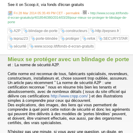
See it on Scoop.it, via fonds d'écran gratuits
-
Fri 28 Mar 2014 05:35:49 PM CET - permalink
-
http://www.scoop.it/t/fonds-
d-ecran-gratuits/p/4018546380/2014/03/28/pour-mieux-se-proteger-le-blindage-de-
porte
A2P
blindage-de-porte
constructeurs
http://pepseo.fr
lepraz23
porte-blindée
protéger
refok
SECURYSTAR
sécurité
www.scoop.it/t/fonds-d-ecran-gratuits
Mieux se protéger avec un blindage de porte
et : La norme de sécurité A2P.
Cette norme est reconnue de tous, fabricants spécialisés, revendeurs,
constructeurs, installateurs et, chose souvent trop oubliée, assureurs.
Un article paru récemment ” La norme de sécurité A2P : une
certification reconnue ” nous en résume très bien les tenants et
aboutissements, avec de nombreux détails ( issus du site officiel qui
délivre ces certifications
http://www.cnpp.com/
) et des illustrations
simples à comprendre pour ceux qui découvrent.
Des explications, des images, des liens qui vous permettent de
comprendre à quel point cette notion de sécurité et donc les agréments
qui peuvent être délivrés à des modèles de ‘portes blindées’ peuvent,
et doivent, être vraiment effectués, eux aussi, par des organismes
certifiés, des vrais spécialistes.
N’hésitez pas une minute, si vous avez une question, un doute, en