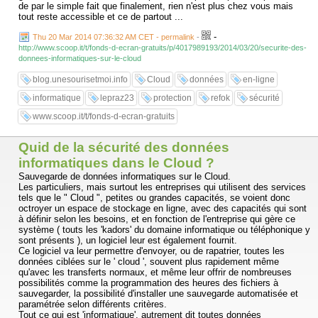
de par le simple fait que finalement, rien n'est plus chez vous mais
tout reste accessible et ce de partout ...
-
Thu 20 Mar 2014 07:36:32 AM CET - permalink
-
http://www.scoop.it/t/fonds-d-ecran-gratuits/p/4017989193/2014/03/20/securite-des-
donnees-informatiques-sur-le-cloud
blog.unesourisetmoi.info
Cloud
données
en-ligne
informatique
lepraz23
protection
refok
sécurité
www.scoop.it/t/fonds-d-ecran-gratuits
Quid de la sécurité des données
informatiques dans le Cloud ?
Sauvegarde de données informatiques sur le Cloud.
Les particuliers, mais surtout les entreprises qui utilisent des services
tels que le " Cloud ", petites ou grandes capacités, se voient donc
octroyer un espace de stockage en ligne, avec des capacités qui sont
à définir selon les besoins, et en fonction de l'entreprise qui gère ce
système ( touts les 'kadors' du domaine informatique ou téléphonique y
sont présents ), un logiciel leur est également fournit.
Ce logiciel va leur permettre d'envoyer, ou de rapatrier, toutes les
données ciblées sur le ' cloud ', souvent plus rapidement même
qu'avec les transferts normaux, et même leur offrir de nombreuses
possibilités comme la programmation des heures des fichiers à
sauvegarder, la possibilité d'installer une sauvegarde automatisée et
paramétrée selon différents critères.
Tout ce qui est 'informatique', autrement dit toutes données