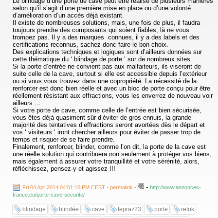
Le blindage d’une porte de cave peut être réalisé de plusieurs manières
selon qu’il s’agit d’une première mise en place ou d’une volonté
d’amélioration d’un accès déjà existant.
Il existe de nombreuses solutions, mais, une fois de plus, il faudra
toujours prendre des composants qui soient fiables, là ne vous
trompez pas. Il y a des marques connues, il y a des labels et des
certifications reconnus, sachez donc faire le bon choix.
Des explications techniques et logiques sont d’ailleurs données sur
cette thématique du ‘ blindage de porte ‘ sur de nombreux sites.
Si la porte d’entrée ne convient pas aux malfaiteurs, ils viseront de
suite celle de la cave, surtout si elle est accessible depuis l’extérieur
ou si vous vous trouvez dans une copropriété. La nécessité de la
renforcer est donc bien réelle et avec un bloc de porte conçu pour être
réellement résistant aux effractions, vous les enverrez de nouveau voir
ailleurs …
Si votre porte de cave, comme celle de l’entrée est bien sécurisée,
vous êtes déjà quasiment sûr d’éviter de gros ennuis, la grande
majorité des tentatives d’effractions seront avortées dès le départ et
vos ‘ visiteurs ‘ iront chercher ailleurs pour éviter de passer trop de
temps et risquer de se faire prendre.
Finalement, renforcer, blinder, comme l’on dit, la porte de la cave est
une réelle solution qui contribuera non seulement à protéger vos biens,
mais également à assurer votre tranquillité et votre sérénité, alors,
réfléchissez, pensez-y et agissez !!!
...
-
Fri 04 Apr 2014 04:01:10 PM CEST - permalink
-
http://www.annonces-
france.eu/porte-cave-securite/
blindage
blindée
cave
lepraz23
porte
refok