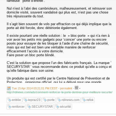
fameuse ‘ porte d’entrée’.
Nul n’est à l’abri des cambrioleurs, malheureusement, et retrouver son
domicile visité, souvent vandalisé qui plus est, n’est pas une chose
très réjouissante du tout.
Il s’agit bien souvent de vols par effraction ce qui déjà implique que la
porte ait été forcée, donc détériorée également.
Il existe pourtant une réelle solution : le » bloc-porte » qui n’a rien à
voir avoir les petits mis gadgets pour ‘coincer’ une porte ou encore
posés pour essayer de les bloquer à l’aide d’une chaîne de sécurité,
mais qui est bel est bien une véritable manière de renforcer
efficacement l’accès à votre domicile.
Faire poser un bloc porte blindé.
C’est la solution que propose l’un des fabricants français. La marque ‘
SECURYSTAR ‘ vous recommande donc ce produit qu’elle a conçu et
qu’elle fabrique dans son usine.
Un produite qui est certifié par le Centre National de Prévention et de
Protection , organisme officiel, qui lui a délivré pour une grande
quantité de modèles la fameuse certification » A2P « , gage de
-
Tue 15 Apr 2014 03:21:01 PM CEST - permalink
-
sérieux au niveau de la fabrication et surtout gage d’efficacité de par
http://rdinews.com/ads/comment-renforcer-la-porte-dentree-pour-meilleure-securite/
les nombreux tests réalisés par des experts dans le domaine.
entrée
lepraz23
porte
rdinews.com
refok
renforcer
SECURYSTAR
sécurité