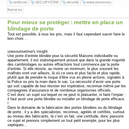
renforcer
SECURYSTAR
sécurité
www.annonces-
france.eu
Pour mieux se protéger : mettre en place un
blindage de porte
Tout est possible, à tous les prix, mais il faut cependant savoir faire le
bon choix ...
unesourisetmoi's insight:
Une porte d’entrée blindée pour la sécurité.Maisons individuelle ou
appartement, il est statistiquement prouvé que dans la grande majorité
des cambriolages ou autres effractions tout commence par la porte
d’entrée. Si elle résiste, au moins un minimum, le plus souvent les
malfrats vont voir ailleurs, là où ce sera et plus facile et plus rapide,
plutôt que de prendre le risque d’être vus en pleine actions, signalés à
la Police ou pris la main dans le sac. La nécessité d’avoir une porte
qui soit capable de leur résister est impérative, reconnue même par les
compagnies d’assurance et de nombreux organismes officiels.
C’est donc un sujet sur lequel on ne peut ni plaisanter, ni faire l’impair :
il faut avoir une porte blindée ou installer un blindage de porte efficace
!
Dans le domaine de la fabrication des portes blindées ou du blindage
de porte , il y a des spécialistes, reconnus, agréés et certifiés, surtout
au niveau des fabricants, là c’est un fait, une certitude, donc passons
ce sujet et prenons simplement un tout petit exemple, pour les plus
septiques…