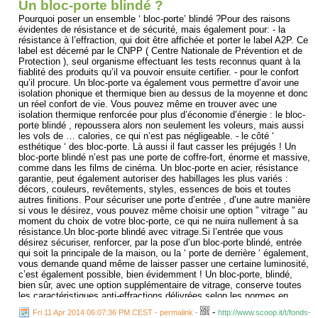
Un bloc-porte blindé ?
Pourquoi poser un ensemble ‘ bloc-porte’ blindé ?Pour des raisons
évidentes de résistance et de sécurité, mais également pour: - la
résistance à l’effraction, qui doit être affichée et porter le label A2P. Ce
label est décerné par le CNPP ( Centre Nationale de Prévention et de
Protection ), seul organisme effectuant les tests reconnus quant à la
fiablité des produits qu’il va pouvoir ensuite certifier. - pour le confort
qu’il procure. Un bloc-porte va également vous permettre d’avoir une
isolation phonique et thermique bien au dessus de la moyenne et donc
un réel confort de vie. Vous pouvez même en trouver avec une
isolation thermique renforcée pour plus d’économie d’énergie : le bloc-
porte blindé , repoussera alors non seulement les voleurs, mais aussi
les vols de … calories, ce qui n’est pas négligeable. - le côté ‘
esthétique ‘ des bloc-porte. Là aussi il faut casser les préjugés ! Un
bloc-porte blindé n’est pas une porte de coffre-fort, énorme et massive,
comme dans les films de cinéma. Un bloc-porte en acier, résistance
garantie, peut également autoriser des habillages les plus variés :
décors, couleurs, revêtements, styles, essences de bois et toutes
autres finitions. Pour sécuriser une porte d’entrée , d’une autre manière
si vous le désirez, vous pouvez même choisir une option ” vitrage ” au
moment du choix de votre bloc-porte, ce qui ne nuira nullement à sa
résistance.Un bloc-porte blindé avec vitrage.Si l’entrée que vous
désirez sécuriser, renforcer, par la pose d’un bloc-porte blindé, entrée
qui soit la principale de la maison, ou la ‘ porte de derrière ‘ également,
vous demande quand même de laisser passer une certaine luminosité,
c’est également possible, bien évidemment ! Un bloc-porte, blindé,
bien sûr, avec une option supplémentaire de vitrage, conserve toutes
les caractéristiques anti-effractions délivrées selon les normes en
vigueur, et vous apporte en plus une réelle luminosité supplémentaire.
-
Fri 11 Apr 2014 06:07:36 PM CEST - permalink
-
http://www.scoop.it/t/fonds-
Ces solutions sont alors appelées ‘ bloc porte vitré ‘ ou encore ‘ bloc