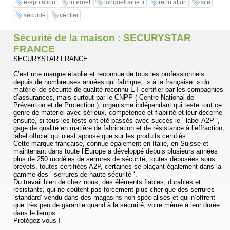
e-eputation
internet
longuetraine.fr
réputation
site
sécurité
vérifier
Sécurité de la maison : SECURYSTAR
FRANCE
SECURYSTAR FRANCE.
C’est une marque établie et reconnue de tous les professionnels
depuis de nombreuses années qui fabrique, » à la française » du
matériel de sécurité de qualité reconnu ET certifier par les compagnies
d’assurances, mais surtout par le CNPP ( Centre National de
Prévention et de Protection ), organisme indépendant qui teste tout ce
genre de matériel avec sérieux, compétence et fiabilité et leur décerne
ensuite, si tous les tests ont été passés avec succès le ‘ label A2P ‘,
gage de qualité en matière de fabrication et de résistance à l’effraction,
label officiel qui n’est apposé que sur les produits certifiés.
Cette marque française, connue également en Italie, en Suisse et
maintenant dans toute l’Europe a développé depuis plusieurs années
plus de 250 modèles de serrures de sécurité, toutes déposées sous
brevets, toutes certifiées A2P, certaines se plaçant également dans la
gamme des ‘ serrures de haute sécurité ‘.
Du travail bien de chez nous, des éléments fiables, durables et
résistants, qui ne coûtent pas forcément plus cher que des serrures
‘standard’ vendu dans des magasins non spécialisés et qui n’offrent
que très peu de garantie quand à la sécurité, voire même à leur durée
dans le temps …
Protégez-vous !