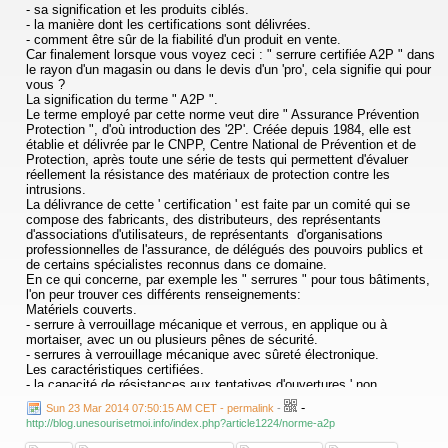
- sa signification et les produits ciblés.
- la manière dont les certifications sont délivrées.
- comment être sûr de la fiabilité d'un produit en vente.
Car finalement lorsque vous voyez ceci : " serrure certifiée A2P " dans
le rayon d'un magasin ou dans le devis d'un 'pro', cela signifie qui pour
vous ?
La signification du terme " A2P ".
Le terme employé par cette norme veut dire " Assurance Prévention
Protection ", d'où introduction des '2P'. Créée depuis 1984, elle est
établie et délivrée par le CNPP, Centre National de Prévention et de
Protection, après toute une série de tests qui permettent d'évaluer
réellement la résistance des matériaux de protection contre les
intrusions.
La délivrance de cette ' certification ' est faite par un comité qui se
compose des fabricants, des distributeurs, des représentants
d'associations d'utilisateurs, de représentants d'organisations
professionnelles de l'assurance, de délégués des pouvoirs publics et
de certains spécialistes reconnus dans ce domaine.
En ce qui concerne, par exemple les " serrures " pour tous bâtiments,
l'on peur trouver ces différents renseignements:
Matériels couverts.
- serrure à verrouillage mécanique et verrous, en applique ou à
mortaiser, avec un ou plusieurs pênes de sécurité.
- serrures à verrouillage mécanique avec sûreté électronique.
Les caractéristiques certifiées.
- la capacité de résistances aux tentatives d'ouvertures ' non
autorisées ', pendant un temps donné, ou aux attaques utilisant la
-
Sun 23 Mar 2014 07:50:15 AM CET - permalink
-
force physique et des outils.
http://blog.unesourisetmoi.info/index.php?article1224/norme-a2p
- la capacité de la serrure à résister à des tentatives d'ouverture ' fine '.