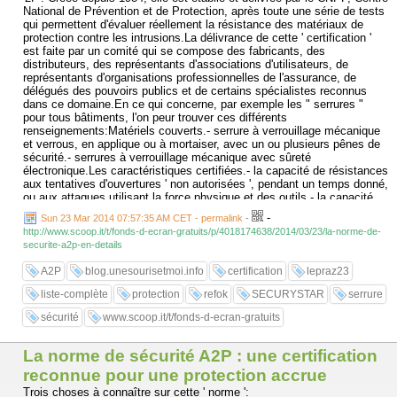
National de Prévention et de Protection, après toute une série de tests
qui permettent d'évaluer réellement la résistance des matériaux de
protection contre les intrusions.La délivrance de cette ' certification '
est faite par un comité qui se compose des fabricants, des
distributeurs, des représentants d'associations d'utilisateurs, de
représentants d'organisations professionnelles de l'assurance, de
délégués des pouvoirs publics et de certains spécialistes reconnus
dans ce domaine.En ce qui concerne, par exemple les " serrures "
pour tous bâtiments, l'on peur trouver ces différents
renseignements:Matériels couverts.- serrure à verrouillage mécanique
et verrous, en applique ou à mortaiser, avec un ou plusieurs pênes de
sécurité.- serrures à verrouillage mécanique avec sûreté
électronique.Les caractéristiques certifiées.- la capacité de résistances
aux tentatives d'ouvertures ' non autorisées ', pendant un temps donné,
ou aux attaques utilisant la force physique et des outils.- la capacité
de la serrure à résister à des tentatives d'ouverture ' fine '.( source :
-
Sun 23 Mar 2014 07:57:35 AM CET - permalink
-
http://www.cnpp.com/
)
http://www.scoop.it/t/fonds-d-ecran-gratuits/p/4018174638/2014/03/23/la-norme-de-
securite-a2p-en-details
See it on Scoop.it, via fonds d'écran gratuits
...
A2P
blog.unesourisetmoi.info
certification
lepraz23
liste-complète
protection
refok
SECURYSTAR
serrure
sécurité
www.scoop.it/t/fonds-d-ecran-gratuits
La norme de sécurité A2P : une certification
reconnue pour une protection accrue
Trois choses à connaître sur cette ' norme ':