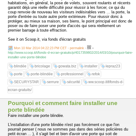
habitations, en général, la pose de volets, souvent roulants et récents
garantit déjà une réelle difficulté pour réussir à les forcer, ce qui du
coup renvoie de nouveau les visiteurs indésirables vers ... la porte, la
porte d'entrée ou toute autre porte extérieure. Pour réussir donc à
protéger, au mieux sa maison, ses biens, le point principal est donc de
poser ou de faire poser une porte d'accés qui sera réellement un
premier barrage à toute effraction.
See it on Scoop.it, via fonds d'écran gratuits
-
Mon 10 Mar 2014 04:22:23 PM CET - permalink
-
http://www.scoop.it/t/fonds-d-ecran-gratuits/p/4017359802/2014/03/10/pourquoi-faire-
installer-une-porte-blindee
blindée
bricolage
gowata.biz
installer
lepraz23
porte
porte-blindée
professionnel
refok
SECURYSTAR
serrure
sécurité
ww.scoop.it/t/fonds-d-
ecran-gratuits/
Pourquoi et comment faire installer une
porte blindée
Faire installer une porte blindée.
L'installation d'une porte blindée n'est pas forcément ce que l'on
pourrait penser ( nous ne sommes pas dans des séries policières du
petit écran ... ), il s'agit bel et bien d'avoir une porte qui soit de