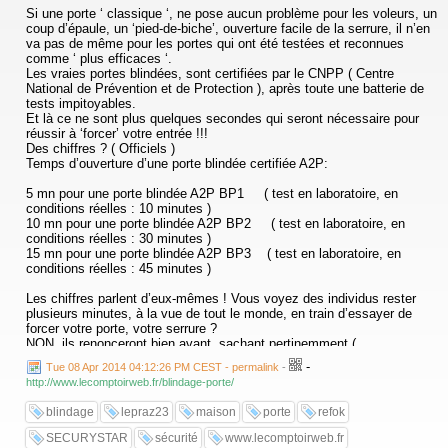
Si une porte ‘ classique ‘, ne pose aucun problème pour les voleurs, un
coup d’épaule, un ‘pied-de-biche’, ouverture facile de la serrure, il n’en
va pas de même pour les portes qui ont été testées et reconnues
comme ‘ plus efficaces ‘.
Les vraies portes blindées, sont certifiées par le CNPP ( Centre
National de Prévention et de Protection ), après toute une batterie de
tests impitoyables.
Et là ce ne sont plus quelques secondes qui seront nécessaire pour
réussir à ‘forcer’ votre entrée !!!
Des chiffres ? ( Officiels )
Temps d’ouverture d’une porte blindée certifiée A2P:
5 mn pour une porte blindée A2P BP1 ( test en laboratoire, en
conditions réelles : 10 minutes )
10 mn pour une porte blindée A2P BP2 ( test en laboratoire, en
conditions réelles : 30 minutes )
15 mn pour une porte blindée A2P BP3 ( test en laboratoire, en
conditions réelles : 45 minutes )
Les chiffres parlent d’eux-mêmes ! Vous voyez des individus rester
plusieurs minutes, à la vue de tout le monde, en train d’essayer de
forcer votre porte, votre serrure ?
NON, ils renonceront bien avant, sachant pertinemment (
malheureusement ! ) qu’ailleurs ce sera plus facile … leur réaction sera
-
Tue 08 Apr 2014 04:12:26 PM CEST - permalink
-
également la même devant une serrure certifiée A2P , bien plus
http://www.lecomptoirweb.fr/blindage-porte/
efficace que les serrures courantes et bon ( trop bon ) marché …
Là voilà donc ‘LA’ solution....
blindage
lepraz23
maison
porte
refok
SECURYSTAR
sécurité
www.lecomptoirweb.fr