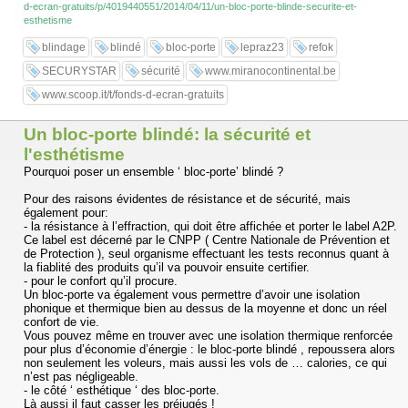
d-ecran-gratuits/p/4019440551/2014/04/11/un-bloc-porte-blinde-securite-et-
porte de pavillon ‘ et sont largement utilisées dans les maisons
esthetisme
individuelles.
blindage
blindé
bloc-porte
lepraz23
refok
See it on Scoop.it, via fonds d'écran gratuits
....
SECURYSTAR
sécurité
www.miranocontinental.be
www.scoop.it/t/fonds-d-ecran-gratuits
Un bloc-porte blindé: la sécurité et
l'esthétisme
Pourquoi poser un ensemble ‘ bloc-porte’ blindé ?
Pour des raisons évidentes de résistance et de sécurité, mais
également pour:
- la résistance à l’effraction, qui doit être affichée et porter le label A2P.
Ce label est décerné par le CNPP ( Centre Nationale de Prévention et
de Protection ), seul organisme effectuant les tests reconnus quant à
la fiablité des produits qu’il va pouvoir ensuite certifier.
- pour le confort qu’il procure.
Un bloc-porte va également vous permettre d’avoir une isolation
phonique et thermique bien au dessus de la moyenne et donc un réel
confort de vie.
Vous pouvez même en trouver avec une isolation thermique renforcée
pour plus d’économie d’énergie : le bloc-porte blindé , repoussera alors
non seulement les voleurs, mais aussi les vols de … calories, ce qui
n’est pas négligeable.
- le côté ‘ esthétique ‘ des bloc-porte.
Là aussi il faut casser les préjugés !