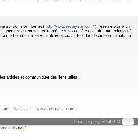
ne sur son site Internet (
http://www.securystar.com/
), réservé plus à un
ignement ou conseil, voire même si vous n’êtes pas du tout ‘ bricoleur ‘,
 confort et sécurité et vous délivrer, aussi, tous les documents relatifs au
des articles et communiquer des liens utiles !
rrures
sécurité
www.decrypter-le.net
Links per page:
20
50
100
heme by
idleman.fr
.