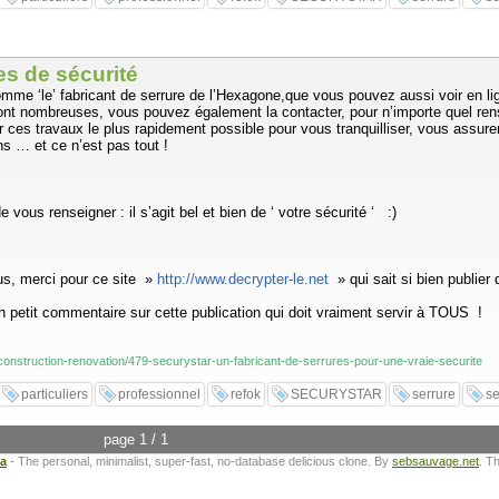
es de sécurité
me ‘le’ fabricant de serrure de l’Hexagone,que vous pouvez aussi voir en lig
ont nombreuses, vous pouvez également la contacter, pour n’importe quel rense
r ces travaux le plus rapidement possible pour vous tranquilliser, vous assurer
ans … et ce n’est pas tout !
ous renseigner : il s’agit bel et bien de ‘ votre sécurité ‘ :)
ous, merci pour ce site »
http://www.decrypter-le.net
» qui sait si bien publier 
un petit commentaire sur cette publication qui doit vraiment servir à TOUS !
/construction-renovation/479-securystar-un-fabricant-de-serrures-pour-une-vraie-securite
particuliers
professionnel
refok
SECURYSTAR
serrure
se
page 1 / 1
ta
- The personal, minimalist, super-fast, no-database delicious clone. By
sebsauvage.net
. T