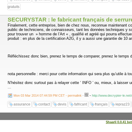
gratuits
SECURYSTAR : le fabricant français de serrur
Finalement, cette entreprise, bien de chez nous, reconnue maintenant com
public de techniciens, de connaisseurs, tant les données techniques y s
pour trouver un » homme de l’Art « , qualifié et agréé qui pourra effectue
produit : en plus de la certification A2G, il y a aussi une garantie de 10 
Réfléchissez donc bien, prenez le temps de comparer, prenez le temps de v
nota personnelle : merci pour cette information qui sera plus qu’utile à t
N’hésitez donc surtout pas à relayer cette ‘ INFO ‘ ou, mieux, à laisser 
...
-
Mon 03 Mar 2014 07:44:59 PM CET - permalink
-
http://www.decrypter-le.net
assurance
contact
devis
fafricant
français
lepraz23
Shaarli 0.0.41 be