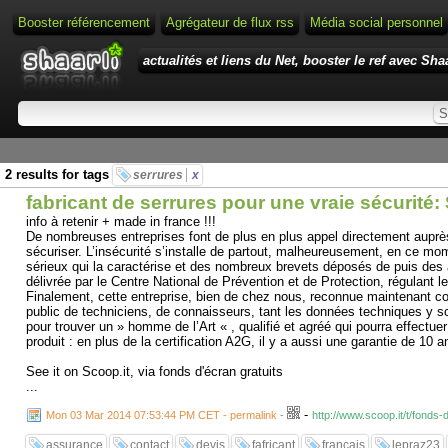
Booster référencement
Agrégateur de flux rss
Média social personnel
actualités et liens du Net, booster le ref avec Shaa
2 results for tags
serrures
x
fabricant de serrures pour une vraie sécuri
info à retenir + made in france !!!
De nombreuses entreprises font de plus en plus appel directement auprè
sécuriser. L’insécurité s’installe de partout, malheureusement, en ce mom
sérieux qui la caractérise et des nombreux brevets déposés de puis des an
délivrée par le Centre National de Prévention et de Protection, régulant
Finalement, cette entreprise, bien de chez nous, reconnue maintenant com
public de techniciens, de connaisseurs, tant les données techniques y s
pour trouver un » homme de l’Art « , qualifié et agréé qui pourra effectue
produit : en plus de la certification A2G, il y a aussi une garantie de 10 a
See it on Scoop.it, via fonds d'écran gratuits
...
-
Mon 03 Mar 2014 07:53:44 PM CET - permalink
-
http://www.scoop.it/t/fonds
assurance
contact
devis
fafricant
français
lepraz23