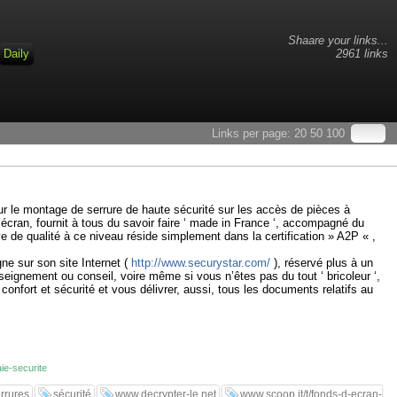
Shaare your links...
Daily
2961 links
Links per page:
20
50
100
r le montage de serrure de haute sécurité sur les accès de pièces à
’écran, fournit à tous du savoir faire ‘ made in France ‘, accompagné du
e de qualité à ce niveau réside simplement dans la certification » A2P « ,
ne sur son site Internet (
http://www.securystar.com/
), réservé plus à un
ignement ou conseil, voire même si vous n’êtes pas du tout ‘ bricoleur ‘,
confort et sécurité et vous délivrer, aussi, tous les documents relatifs au
ie-securite
rrures
sécurité
www.decrypter-le.net
www.scoop.it/t/fonds-d-ecran-