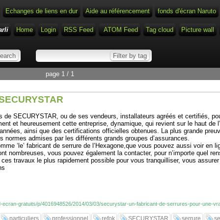
Echanges de liens en dur
Aide au référencement
fonds d'écran Naruto
rli
Home
Login
RSS Feed
ATOM Feed
Tag cloud
Picture wall
page 1 / 1
té: SECURYSTAR
s de SECURYSTAR, ou de ses vendeurs, installateurs agréés et certifiés, pou
ent et heureusement cette entreprise, dynamique, qui revient sur le haut de l
nées, ainsi que des certifications officielles obtenues. La plus grande preuv
 les normes admises par les différents grands groupes d’assurances.
me ‘le’ fabricant de serrure de l’Hexagone,que vous pouvez aussi voir en lig
ont nombreuses, vous pouvez également la contacter, pour n’importe quel rense
r ces travaux le plus rapidement possible pour vous tranquilliser, vous assurer 
ns
-d-ecran-gratuits/p/4016948526/2014/03/03/securystar-un-fabricant-de-serrures-pour-une-vra
particuliers
professionnel
refok
SECURYSTAR
serrure
se