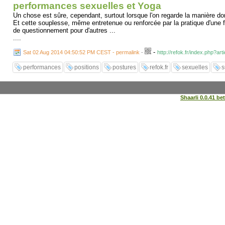
performances sexuelles et Yoga
Un chose est sûre, cependant, surtout lorsque l'on regarde la manière d
Et cette souplesse, même entretenue ou renforcée par la pratique d'une f
de questionnement pour d'autres ...
....
-
Sat 02 Aug 2014 04:50:52 PM CEST - permalink
-
http://refok.fr/index.php?art
performances
positions
postures
refok.fr
sexuelles
s
Shaarli 0.0.41 be