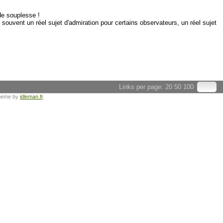
de souplesse !
ouvent un réel sujet d'admiration pour certains observateurs, un réel sujet
Links per page:
20
50
100
heme by
idleman.fr
.