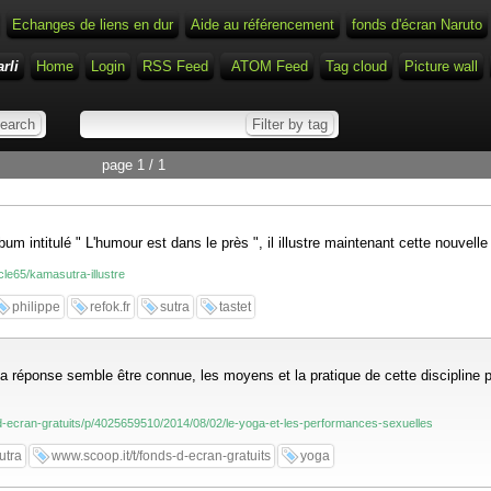
Echanges de liens en dur
Aide au référencement
fonds d'écran Naruto
rli
Home
Login
RSS Feed
ATOM Feed
Tag cloud
Picture wall
page 1 / 1
intitulé " L'humour est dans le près ", il illustre maintenant cette nouvelle p
icle65/kamasutra-illustre
philippe
refok.fr
sutra
tastet
i la réponse semble être connue, les moyens et la pratique de cette discipli
-d-ecran-gratuits/p/4025659510/2014/08/02/le-yoga-et-les-performances-sexuelles
utra
www.scoop.it/t/fonds-d-ecran-gratuits
yoga