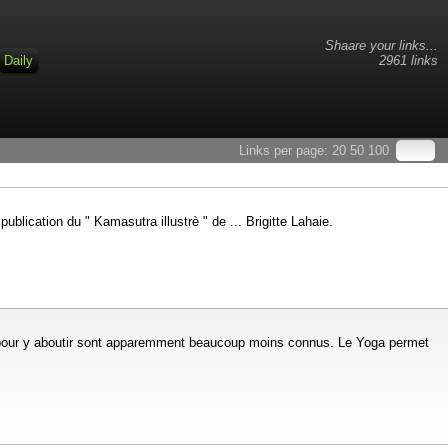
Shaare your links...
Daily
2961 links
Links per page:
20
50
100
ublication du " Kamasutra illustrè " de ... Brigitte Lahaie.
ne pour y aboutir sont apparemment beaucoup moins connus. Le Yoga permet