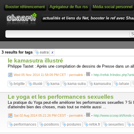
Booster référencement
Agrégateur de flux rss
Média social personnel
actualités et liens du Net, booster le ref avec Shaa
3 results for tags
sutra
x
le kamasutra illustré
Philippe Tastet : Après une compilation de dessins de Presse dans un album 
-
Wed 05 Nov 2014 11:58:09 PM CET - permalink
-
http://refok.fr/index.php?art
brigitte
illusté
kama
kama-sutra
kamasutra
lahaie
Le yoga et les performances sexuelles
La pratique du Yoga peut-elle améliorer les performances sexuelles ? S
d'atteindre bien des choses, mais tout se mérite aussi ...
-
Sat 02 Aug 2014 05:21:26 PM CEST - permalink
-
http://www.scoop.it/t/fonds
performances
positions
postures
refok.fr
sexuelles
s