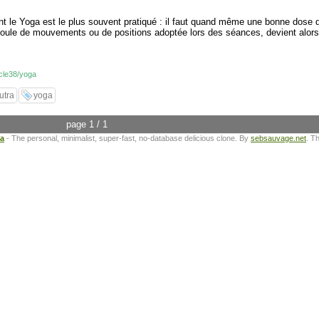
ont le Yoga est le plus souvent pratiqué : il faut quand même une bonne dose 
oule de mouvements ou de positions adoptée lors des séances, devient alors s
icle38/yoga
utra
yoga
page 1 / 1
ta
- The personal, minimalist, super-fast, no-database delicious clone. By
sebsauvage.net
. T