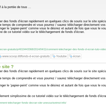
 à la portée de tous ...
ger des fonds d’écran rapidement en quelques clics de souris sur le site spéci
s, le temps de comprendre et vous pourrez / saurez télécharger directement v
nger le ‘papier-peint’ comme vous le désirez et autant de fois que vous le vou
me de ce tutoriel vidéo sur le téléchargement de fonds d’écran.
-d-ecran-gratuits/p/4019443368/2014/04/11/comment-telecharger-des-fonds-d-ecran-tuto-vide
www.scoop.it/t/fonds-d-ecran-gratuits
Youtube
écran
 site ?
ger des fonds d’écran rapidement en quelques clics de souris sur le site spéc
s, le temps de comprendre et vous pourrez / saurez télécharger directement v
nger le ‘papier-peint’ comme vous le désirez et autant de fois que vous le voud
ellement simplissime de ce tutoriel vidéo sur le téléchargement de fonds d’écra
/comment-telecharger-fonds-decran-site-unesourisetmoi-info/