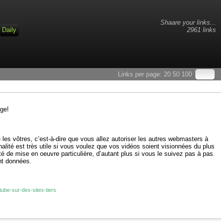
Shaare your links...
Daily
2961 links
Links per page:
20
50
100
rge!
 les vôtres, c’est-à-dire que vous allez autoriser les autres webmasters à
alité est très utile si vous voulez que vos vidéos soient visionnées du plus
é de mise en oeuvre particulière, d’autant plus si vous le suivez pas à pas.
nt données.
tube-sur-des-sites-tiers