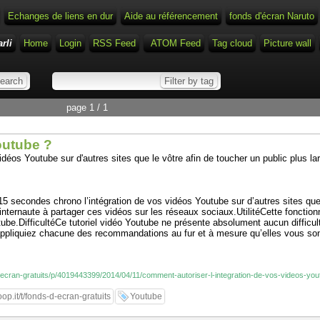
Echanges de liens en dur
Aide au référencement
fonds d'écran Naruto
rli
Home
Login
RSS Feed
ATOM Feed
Tag cloud
Picture wall
page 1 / 1
outube ?
déos Youtube sur d'autres sites que le vôtre afin de toucher un public plus la
15 secondes chrono l’intégration de vos vidéos Youtube sur d’autres sites que
internaute à partager ces vidéos sur les réseaux sociaux.UtilitéCette fonctionn
ube.DifficultéCe tutoriel vidéo Youtube ne présente absolument aucun difficult
s appliquiez chacune des recommandations au fur et à mesure qu’elles vous so
d-ecran-gratuits/p/4019443399/2014/04/11/comment-autoriser-l-integration-de-vos-videos-you
p.it/t/fonds-d-ecran-gratuits
Youtube