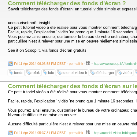
Comment télécharger des fonds d'écran ?
Savoir télécharger des fonds d'écran: un tutoriel vidéo simple et expressif
unesourisetmoi's insight:
Ce petit tutoriel vidéo a été réalisé pour vous montrer comment téléchar
Facile, rapide, l’explication ‘ vidéo ‘ne prend que 1 minute 16 seconde
Vous pourrez ainsi ensuite, customiser le bureau de votre ordinateur, cha
particulière n’est à relever pour une mise en oeuvre réellement simplissi
See it on Scoop.it, via fonds d'écran gratuits
....
-
Fri 11 Apr 2014 06:03:58 PM CEST - permalink
-
http://www.scoop.it/t/fonds
fonds
refok
tuto
tutoriel-video.fr
télécharger
vidéo
Comment télécharger des fonds d'écran sur le
Ce petit tutoriel vidéo a été réalisé pour vous montrer comment téléchar
Facile, rapide, l’explication ‘ vidéo ‘ne prend que 1 minute 16 seconde
Vous pourrez ainsi ensuite, customiser le bureau de votre ordinateur, cha
Niveau de difficulté de mise en oeuvre:
Aucune difficulté particulière n’est à relever pour une mise en oeuvre ré
-
Fri 11 Apr 2014 05:37:31 PM CEST - permalink
-
http://tutoriel-video.fr/blog