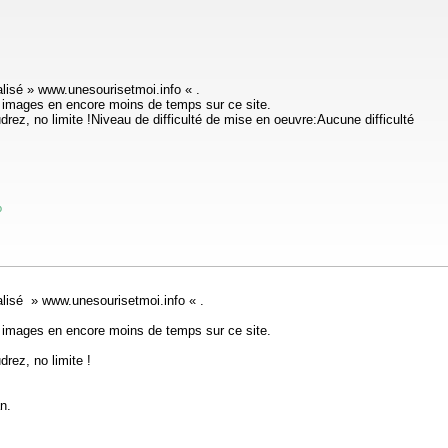
alisé » www.unesourisetmoi.info « .
os images en encore moins de temps sur ce site.
drez, no limite !Niveau de difficulté de mise en oeuvre:Aucune difficulté
o
ialisé » www.unesourisetmoi.info « .
os images en encore moins de temps sur ce site.
rez, no limite !
n.