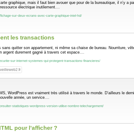
te graphique, mais il faut bien avouer que pour de la bureautique, il n’y a p
ressource électrique inutilement....
-affichage-sur-deux-ecrans-avec-carte-graphique-intel-hd/
lent les transactions
 sans quitter son appartement, ni même sa chaise de bureau. Nourriture, vêteme
on argent durement gagné à travers cet espace....
securite-sur-internet-systemes-qui-protegent-transactions-financieres/
veilleweb2.fr
WordPress est vraiment très utilisé à travers le monde. D’ailleurs le dernier
ouvelle année, un service....
-consulter-statistiques-wordpress-version-utilise-nombre-telechargement/
TML pour l’afficher ?