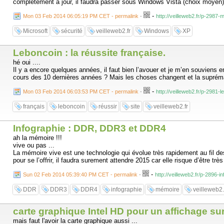
complètement à jour, il faudra passer sous Windows Vista (choix moyen)
-
Mon 03 Feb 2014 06:05:19 PM CET - permalink
-
http://veilleweb2.fr/p-2987
Microsoft
sécurité
veilleweb2.fr
Windows
XP
Leboncoin : la réussite française.
hé oui ....
Il y a encore quelques années, il faut bien l’avouer et je m’en souviens 
cours des 10 dernières années ? Mais les choses changent et la suprémat
-
Mon 03 Feb 2014 06:03:53 PM CET - permalink
-
http://veilleweb2.fr/p-2981
français
leboncoin
réussir
site
veilleweb2.fr
Infographie : DDR, DDR3 et DDR4
ah la mémoire !!!
vive ou pas ...
La mémoire vive est une technologie qui évolue très rapidement au fil des 
pour se l’offrir, il faudra surement attendre 2015 car elle risque d’être trè
-
Sun 02 Feb 2014 05:39:40 PM CET - permalink
-
http://veilleweb2.fr/p-2896-i
DDR
DDR3
DDR4
infographie
mémoire
veilleweb2.
carte graphique Intel HD pour un affichage su
mais faut l'avoir la carte graphique aussi ...