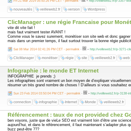
-
Fri 21 Mar 2014 05:50:26 PM CET - permalink
-
http://veilleweb2.fr/p-3357-w
nouveautés
veilleweb2.fr
version
Wordpress
ClicManager : une régie Francaise pour Monét
vite dit vite fait !
mais faut vraiment tester AVANT !
Comme vous le savez surement, monétiser son site web et donc gagner de 
mais dans un premier temps, il faut surtout trouver la bonne régie publicita
-
Sat 08 Mar 2014 02:41:26 PM CET - permalink
-
http://veilleweb2.fr/p-3271-
ClicManager
monétiser
régie
site
veilleweb2.fr
web
Infographie : le monde ET Internet
INFOGRAPHIE je prends ;)
Les infographies sont vraiment un bon moyen de d’expliquer visuellement un
résumer un très grand nombre de choses ! D’ailleurs si vous souhaitez en r
-
Sun 23 Feb 2014 03:50:04 PM CET - permalink
-
http://veilleweb2.fr/p-3138
connection
infographie
Internet
Monde
veilleweb2.fr
Référencement : taux de not provided chez Go
ben voyons, juste que de vieLe SEO est vraiment loin d’être une science 
aujourd’hui, et dans le référencement, il faut maintenant s’adapter plus 
buzz peut-être ???