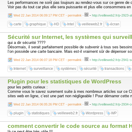
Les performances ne sont pas toujours au rendez-vous sur ce genre de car
Voir pas du tout car plus elle sera puissante et plus elle consommera en 
-
Wed 22 Jan 2014 06:09:17 PM CET - permalink
-
http://veilleweb2.fr/p-2923
carte
graphique
HD
Intel
veilleweb2.fr
écran
Sécurité sur Internet, les systèmes qui surveil
qui a dir sécurité ????
Désormais, il serait parfaitement possible de subvenir à tous ses besoins
l’on possède une carte bancaire. Mais est-il vraiment sûr de dépenser s
-
Wed 22 Jan 2014 06:07:18 PM CET - permalink
-
http://veilleweb2.fr/p-2941-
Internet
surveillance
systèmes
sécurité
transactions
Plugin pour les statistiques de WordPress
pour les petits curieux :
Comme vous le savez surement suite à mes nombreux articles sur ce CMS, 
sites web en ligne, c’est une part non négligeable ! Pour démarrer cette n
-
Wed 22 Jan 2014 06:05:26 PM CET - permalink
-
http://veilleweb2.fr/p-2934
plugin
statistiques
veilleweb2.fr
Wordpress
WP
comment convertir le code source au format H
là ce peut être très utile !!!