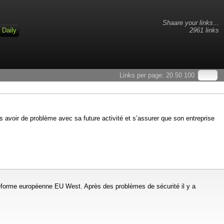
Shaare your links...
Daily
2961 links
Links per page:
20
50
100
s avoir de problème avec sa future activité et s’assurer que son entreprise
ateforme européenne EU West. Après des problèmes de sécurité il y a