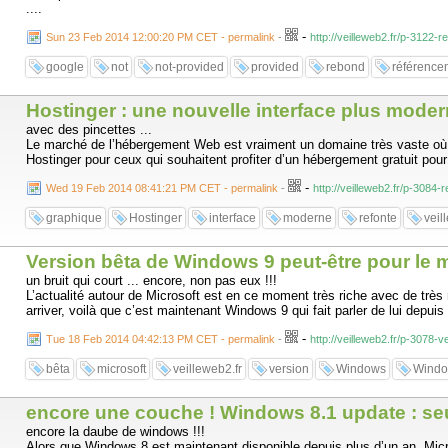
....
-
Sun 23 Feb 2014 12:00:20 PM CET - permalink
-
http://veilleweb2.fr/p-3122
google
not
not-provided
provided
rebond
référence
Hostinger : une nouvelle interface plus mode
avec des pincettes ...
Le marché de l’hébergement Web est vraiment un domaine très vaste où ce 
Hostinger pour ceux qui souhaitent profiter d’un hébergement gratuit pour l
-
Wed 19 Feb 2014 08:41:21 PM CET - permalink
-
http://veilleweb2.fr/p-3084
graphique
Hostinger
interface
moderne
refonte
veil
Version bêta de Windows 9 peut-être pour le 
un bruit qui court ... encore, non pas eux !!!
L’actualité autour de Microsoft est en ce moment très riche avec de très
arriver, voilà que c’est maintenant Windows 9 qui fait parler de lui depuis 
-
Tue 18 Feb 2014 04:42:13 PM CET - permalink
-
http://veilleweb2.fr/p-3078
bêta
microsoft
veilleweb2.fr
version
Windows
Wind
encore une couche ! Windows 8.1 update : seu
encore la daube de windows !!!
Alors que Windows 8 est maintenant disponible depuis plus d’un an, Micr