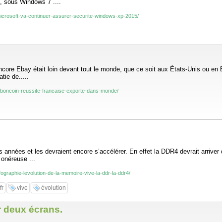
, sous Windows 7 ....
-microsoft-va-continuer-assurer-securite-windows-xp-2015/
encore Ebay était loin devant tout le monde, que ce soit aux États-Unis ou en
ie de.....
-leboncoin-reussite-francaise-exporte-dans-monde/
années et les devraient encore s’accélérer. En effet la DDR4 devrait arriver d
s onéreuse ...
nfographie-levolution-de-la-memoire-vive-la-ddr-la-ddr4/
fr
vive
évolution
r deux écrans.