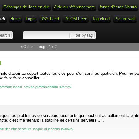
Echanges de liens en dur
Aide au référencement
fonds d'écran Naruto
rli
Home
Login
RSS Feed
ATOM Feed
Tag cloud
Picture wall
◄Older
page 1 / 2
t
ple d’avoir au départ toutes les clés pour s’en sortir au quotidien. Pour ne pa
 faire faire conseiller....
comment-lancer-activite-professionnelle-internet/
marquer les problèmes de serveurs récurrents qui touchent actuellement la pl
, c’est maintenant la stabilité de certains serveurs .....
onsulter-etat-serveurs-league-of-legends-loldown/