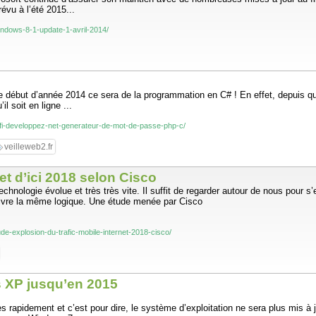
évu à l’été 2015...
windows-8-1-update-1-avril-2014/
e début d’année 2014 ce sera de la programmation en C# ! En effet, depuis quel
l soit en ligne ...
defi-developpez-net-generateur-de-mot-de-passe-php-c/
veilleweb2.fr
et d’ici 2018 selon Cisco
 technologie évolue et très très vite. Il suffit de regarder autour de nous pour
uivre la même logique. Une étude menée par Cisco
tude-explosion-du-trafic-mobile-internet-2018-cisco/
s XP jusqu’en 2015
pidement et c’est pour dire, le système d’exploitation ne sera plus mis à jo