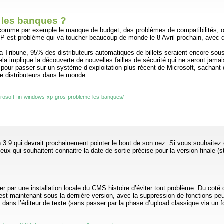
 les banques ?
 comme par exemple le manque de budget, des problèmes de compatibilités, ou
s XP est problème qui va toucher beaucoup de monde le 8 Avril prochain, ave
La Tribune, 95% des distributeurs automatiques de billets seraient encore s
ela implique la découverte de nouvelles failles de sécurité qui ne seront jama
ur passer sur un système d’exploitation plus récent de Microsoft, sachant q
de distributeurs dans le monde.
icrosoft-fin-windows-xp-gros-probleme-les-banques/
n 3.9 qui devrait prochainement pointer le bout de son nez. Si vous souhait
x qui souhaitent connaitre la date de sortie précise pour la version finale (st
r par une installation locale du CMS histoire d’éviter tout problème. Du coté
st maintenant sous la dernière version, avec la suppression de fonctions peu 
ns l’éditeur de texte (sans passer par la phase d’upload classique via un for