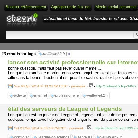
Booster référencement
Agrégateur de flux rss
Média social personnel
actualités et liens du Net, booster le ref avec Shaa
23 results for tags
veilleweb2.fr
x
lancer son activité professionnelle sur Interne
bonne question, mais faut pas rêver quand même ....
Lorsque l’on souhaite monter un nouveau projet, ce n’est pas toujours sim
aille dans la bonne direction, il est possible sachez qu’il est possible de se
-
Sun 06 Apr 2014 07:19:28 AM CEST - permalink
-
http://veilleweb2.fr/p-3407-
activité
internet
professionelle
veilleweb2.fr
état des serveurs de League of Legends
Lorsque l’on est un joueur de League of Legends, difficile de ne pas re
quelques temps avec l’obligation de changer le mot de passe de son compte
-
Sat 29 Mar 2014 03:55:19 PM CET - permalink
-
http://veilleweb2.fr/p-3393-c
controler
League-of-legends
serveurs
veilleweb2.fr