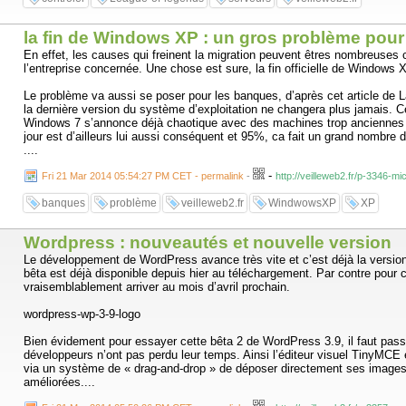
la fin de Windows XP : un gros problème pour
En effet, les causes qui freinent la migration peuvent êtres nombreuses
l’entreprise concernée. Une chose est sure, la fin officielle de Window
Le problème va aussi se poser pour les banques, d’après cet article de 
la dernière version du système d’exploitation ne changera plus jamais. C
Windows 7 s’annonce déjà chaotique avec des machines trop anciennes po
jour est d’ailleurs lui aussi conséquent et 95%, ca fait un grand nombre 
....
-
Fri 21 Mar 2014 05:54:27 PM CET - permalink
-
http://veilleweb2.fr/p-3346-m
banques
problème
veilleweb2.fr
WindwowsXP
XP
Wordpress : nouveautés et nouvelle version
Le développement de WordPress avance très vite et c’est déjà la versio
bêta est déjà disponible depuis hier au téléchargement. Par contre pour ceu
vraisemblablement arriver au mois d’avril prochain.
wordpress-wp-3-9-logo
Bien évidement pour essayer cette bêta 2 de WordPress 3.9, il faut passe
développeurs n’ont pas perdu leur temps. Ainsi l’éditeur visuel TinyMCE e
via un système de « drag-and-drop » de déposer directement ses images da
améliorées....