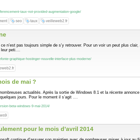
-referencement-taux-not-provided-augmentation-google/
ment
seo
taux
veilleweb2.fr
rne
n’est pas toujours simple de s’y retrouver. Pour un voir un peut plus clair,
eur peti....
-refonte-graphique-hostinger-nouvelle-interface-plus-moderne/
leweb2.fr
mois de mai ?
 nombreuses actualités. Après la sortie de Windows 8.1 et la récente annonce
quelques jours. Pour le moment il s’agit ....
-version-beta-windows-9-mai-2014/
ows9
lement pour le mois d’avril 2014
osoft continue d’assurer son maintien avec de nombreuses mises à jour au fil