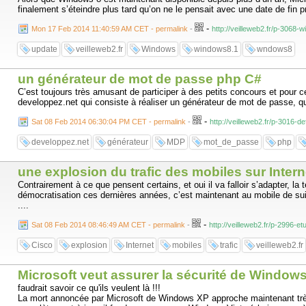
finalement s’éteindre plus tard qu’on ne le pensait avec une date de fin pr
-
Mon 17 Feb 2014 11:40:59 AM CET - permalink
-
http://veilleweb2.fr/p-3068-
update
veilleweb2.fr
Windows
windows8.1
wndows8
un générateur de mot de passe php C#
C’est toujours très amusant de participer à des petits concours et pour c
developpez.net qui consiste à réaliser un générateur de mot de passe, qu’i
-
Sat 08 Feb 2014 06:30:04 PM CET - permalink
-
http://veilleweb2.fr/p-3016-
developpez.net
générateur
MDP
mot_de_passe
php
une explosion du trafic des mobiles sur Intern
Contrairement à ce que pensent certains, et oui il va falloir s’adapter, la
démocratisation ces dernières années, c’est maintenant au mobile de s
....
-
Sat 08 Feb 2014 08:46:49 AM CET - permalink
-
http://veilleweb2.fr/p-2996-e
Cisco
explosion
Internet
mobiles
trafic
veilleweb2.fr
Microsoft veut assurer la sécurité de Window
faudrait savoir ce qu'ils veulent là !!!
La mort annoncée par Microsoft de Windows XP approche maintenant très ra