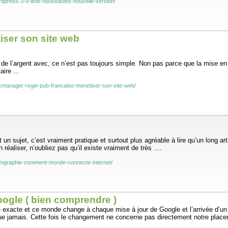
ordpress-3-9-liste-nouveautes-nouvelle-version/
iser son site web
l’argent avec, ce n’est pas toujours simple. Non pas parce que la mise en pl
ire ...
clicmanager-regie-pub-francaise-monetiser-son-site-web/
 sujet, c’est vraiment pratique et surtout plus agréable à lire qu’un long arti
éaliser, n’oubliez pas qu’il existe vraiment de très ....
-infographie-comment-monde-connecte-internet/
ogle ( bien comprendre )
exacte et ce monde change à chaque mise à jour de Google et l’arrivée d’un n
que jamais. Cette fois le changement ne concerne pas directement notre placem