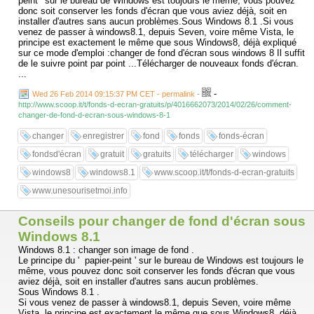
peint ' sur le bureau de Windows est toujours le même, vous pouvez
donc soit conserver les fonds d'écran que vous aviez déjà, soit en
installer d'autres sans aucun problèmes.Sous Windows 8.1 .Si vous
venez de passer à windows8.1, depuis Seven, voire même Vista, le
principe est exactement le même que sous Windows8, déjà expliqué
sur ce mode d'emploi :changer de fond d'écran sous windows 8 Il suffit
de le suivre point par point ...Télécharger de nouveaux fonds d'écran.
...
-
Wed 26 Feb 2014 09:15:37 PM CET - permalink
-
http://www.scoop.it/t/fonds-d-ecran-gratuits/p/4016662073/2014/02/26/comment-
changer-de-fond-d-ecran-sous-windows-8-1
changer
enregistrer
fond
fonds
fonds-écran
fondsd'écran
gratuit
gratuits
télécharger
windows
windows8
windows8.1
www.scoop.it/t/fonds-d-ecran-gratuits
www.unesourisetmoi.info
Conseils pour changer de fond d'écran sous
Windows 8.1
Windows 8.1 : changer son image de fond .
Le principe du ' papier-peint ' sur le bureau de Windows est toujours le
même, vous pouvez donc soit conserver les fonds d'écran que vous
aviez déjà, soit en installer d'autres sans aucun problèmes.
Sous Windows 8.1 .
Si vous venez de passer à windows8.1, depuis Seven, voire même
Vista, le principe est exactement le même que sous Windows8, déjà