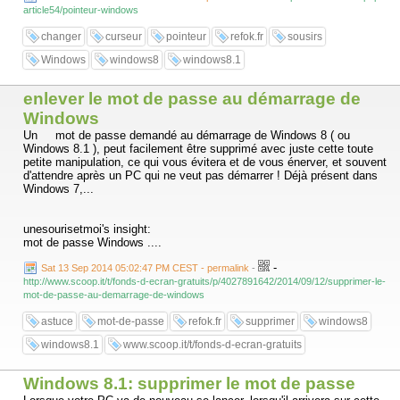
article54/pointeur-windows
changer
curseur
pointeur
refok.fr
sousirs
Windows
windows8
windows8.1
enlever le mot de passe au démarrage de
Windows
Un mot de passe demandé au démarrage de Windows 8 ( ou
Windows 8.1 ), peut facilement être supprimé avec juste cette toute
petite manipulation, ce qui vous évitera et de vous énerver, et souvent
d'attendre après un PC qui ne veut pas démarrer ! Déjà présent dans
Windows 7,...
unesourisetmoi's insight:
mot de passe Windows ....
-
Sat 13 Sep 2014 05:02:47 PM CEST - permalink
-
http://www.scoop.it/t/fonds-d-ecran-gratuits/p/4027891642/2014/09/12/supprimer-le-
mot-de-passe-au-demarrage-de-windows
astuce
mot-de-passe
refok.fr
supprimer
windows8
windows8.1
www.scoop.it/t/fonds-d-ecran-gratuits
Windows 8.1: supprimer le mot de passe