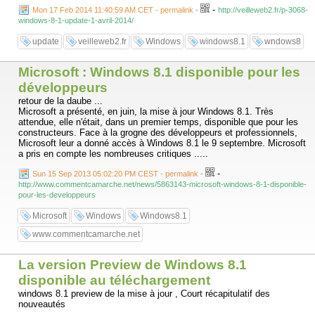
-
Mon 17 Feb 2014 11:40:59 AM CET - permalink
-
http://veilleweb2.fr/p-3068-
windows-8-1-update-1-avril-2014/
update
veilleweb2.fr
Windows
windows8.1
wndows8
Microsoft : Windows 8.1 disponible pour les
développeurs
retour de la daube ...
Microsoft a présenté, en juin, la mise à jour Windows 8.1. Très
attendue, elle n'était, dans un premier temps, disponible que pour les
constructeurs. Face à la grogne des développeurs et professionnels,
Microsoft leur a donné accès à Windows 8.1 le 9 septembre. Microsoft
a pris en compte les nombreuses critiques .....
-
Sun 15 Sep 2013 05:02:20 PM CEST - permalink
-
http://www.commentcamarche.net/news/5863143-microsoft-windows-8-1-disponible-
pour-les-developpeurs
Microsoft
Windows
Windows8.1
www.commentcamarche.net
La version Preview de Windows 8.1
disponible au téléchargement
windows 8.1 preview de la mise à jour , Court récapitulatif des
nouveautés