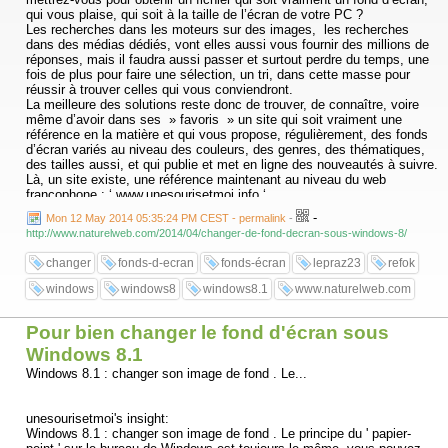
qui vous plaise, qui soit à la taille de l’écran de votre PC ?
Les recherches dans les moteurs sur des images, les recherches
dans des médias dédiés, vont elles aussi vous fournir des millions de
réponses, mais il faudra aussi passer et surtout perdre du temps, une
fois de plus pour faire une sélection, un tri, dans cette masse pour
réussir à trouver celles qui vous conviendront.
La meilleure des solutions reste donc de trouver, de connaître, voire
même d’avoir dans ses » favoris » un site qui soit vraiment une
référence en la matière et qui vous propose, régulièrement, des fonds
d’écran variés au niveau des couleurs, des genres, des thématiques,
des tailles aussi, et qui publie et met en ligne des nouveautés à suivre.
Là, un site existe, une référence maintenant au niveau du web
francophone : ‘ www.unesourisetmoi.info ‘.
-
Mon 12 May 2014 05:35:24 PM CEST - permalink
-
Un incontournable qui dispose déjà de plusieurs centaines de milliers
http://www.naturelweb.com/2014/04/changer-de-fond-decran-sous-windows-8/
de fonds d’écran, en tous genres, et surtout, cerise sur le gâteau, en
les proposant en téléchargement 100% gratuit et sécurisé.
changer
fonds-d-ecran
fonds-écran
lepraz23
refok
....
windows
windows8
windows8.1
www.naturelweb.com
Pour bien changer le fond d'écran sous
Windows 8.1
Windows 8.1 : changer son image de fond . Le...
unesourisetmoi's insight:
Windows 8.1 : changer son image de fond . Le principe du ' papier-