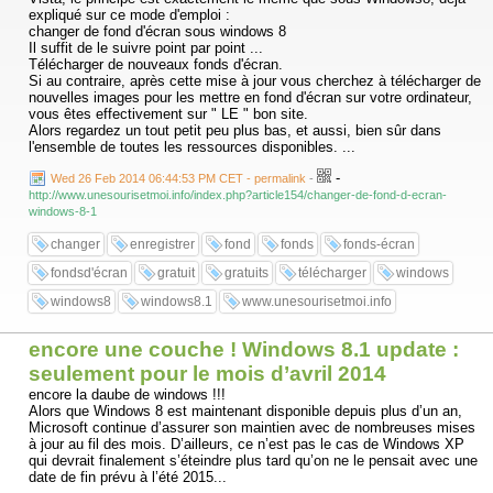
expliqué sur ce mode d'emploi :
changer de fond d'écran sous windows 8
Il suffit de le suivre point par point ...
Télécharger de nouveaux fonds d'écran.
Si au contraire, après cette mise à jour vous cherchez à télécharger de
nouvelles images pour les mettre en fond d'écran sur votre ordinateur,
vous êtes effectivement sur " LE " bon site.
Alors regardez un tout petit peu plus bas, et aussi, bien sûr dans
l'ensemble de toutes les ressources disponibles. ...
-
Wed 26 Feb 2014 06:44:53 PM CET - permalink
-
http://www.unesourisetmoi.info/index.php?article154/changer-de-fond-d-ecran-
windows-8-1
changer
enregistrer
fond
fonds
fonds-écran
fondsd'écran
gratuit
gratuits
télécharger
windows
windows8
windows8.1
www.unesourisetmoi.info
encore une couche ! Windows 8.1 update :
seulement pour le mois d’avril 2014
encore la daube de windows !!!
Alors que Windows 8 est maintenant disponible depuis plus d’un an,
Microsoft continue d’assurer son maintien avec de nombreuses mises
à jour au fil des mois. D’ailleurs, ce n’est pas le cas de Windows XP
qui devrait finalement s’éteindre plus tard qu’on ne le pensait avec une
date de fin prévu à l’été 2015...