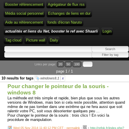
Booster référencement
Agrégateur de flux rss
Média social personnel
Echanges de liens en dur
Aide au référencement
fonds d'écran Naruto
actualités et liens du Net, booster le ref avec Shaarli
Login
Tag cloud
Picture wall
Daily
Links per page:
20
50
100
page 1 / 1
10 results for tags
windows8.1
x
Pour changer le pointeur de la souris -
windows 8
La méthode est très simple et rapide, bien plus que sous les autres
versions de Windows, mais bon si cela reste possible, attention quand
même de ne pas tomber dans une extrême qui ne fera aussi que soit
ralentir votre PC, soit vous désorienter quelques peu ...
Pour changer le pointeur de la souris : trois clics ! En voici la
procédure de manipulation.
-
Wed 05 Nov 2014 11:40:12 PM CET - permalink
-
http://refok.fr/index.php?