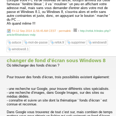
Lorsque votre PC va de nouveau se lancer, lorsqu'il arrivera sur cette
fameuse ' fenêtre bleue ', il va ' mouliner ' un peu en affichant votre
adresse mail, mais sans vous demander d'entrer alors votre mot de
passe et Windows 8.1, ou Windows 8, s'ouvrira alors et enfin sans
autre contraintes et juste, donc, en appuyant sur le bouton ' marche '
du PC ...
Ah quand même !!!
-
Fri 12 Sep 2014 11:56:45 AM CEST - permalink
-
http://refok.fr/index.php?
article49/windows-mdp
astuce
mot-de-passe
refok.fr
supprimer
windows8
windows8.1
changer de fond d'écran sous Windows 8
Où télécharger des fonds d’écran ?
Pour trouver des fonds d’écran, trois possibilités existent également:
- une recherche sur Google, pour trouver différents sites spécialisés.
- une recherche d’images, dans Google Images, sur des sites ou
médias dédiés.
- connaître et suivre un site dont la thématique ‘ fonds d’écran ‘ est
connue et reconnue.
Dans Google vous trouverez de tout c’est sur, mais combien de temps
mettrez-vous pour obtenir un fichier qui soit vraiment un fond d’écran,