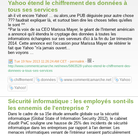
Yahoo étend le chiffrement des données à
tous ses services
ah il vit encore Yahoo! ... ou alors,une PUB déguisée pour autre chose
??? faudrait expliquer là, et surtout bien dire les choses telles qu'elles
le sont ^^
^Par la voix de sa CEO Marissa Mayer, le géant de l'Internet américain
a annoncé qu'il étendra le cryptage des données à toutes les
informations échangées sur ses serveurs d'ici à la fin du 1er trimestre
2014. Cette annonce est l'occasion pour Marissa Mayer de réitérer le
fait que Yahoo "n'a jamais ouvert...
ben voyons ...
-
Tue 19 Nov 2013 11:26:24 AM CET - permalink
-
http://www.commentcamarche.net/news/5863528-yahoo-etend-le-chiffrement-des-
donnees-a-tous-ses-services
chiffrement
données
www.commentcamarche.net
Yahoo
Yahoo!
Sécurité informatique : les employés sont-ils
les ennemis de l'entreprise ?
Dans le cadre de sa 15e étude annuelle globale sur la sécurité
informatique (Global State of Information Security 2012), le cabinet
d'audit PwC souligne une hausse de 25% des incidents de sécurité
informatique dans les entreprises par rapport à l'an dernier. Les
menaces informatiques venant de l'intérieur seraient particulièrement
....