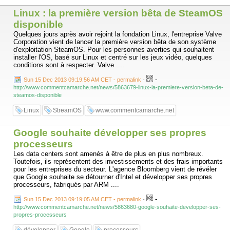
Linux : la première version bêta de SteamOS
disponible
Quelques jours après avoir rejoint la fondation Linux, l'entreprise Valve
Corporation vient de lancer la première version bêta de son système
d'exploitation SteamOS. Pour les personnes averties qui souhaitent
installer l'OS, basé sur Linux et centré sur les jeux vidéo, quelques
conditions sont à respecter. Valve ....
-
Sun 15 Dec 2013 09:19:56 AM CET - permalink
-
http://www.commentcamarche.net/news/5863679-linux-la-premiere-version-beta-de-
steamos-disponible
Linux
StreamOS
www.commentcamarche.net
Google souhaite développer ses propres
processeurs
Les data centers sont amenés à être de plus en plus nombreux.
Toutefois, ils représentent des investissements et des frais importants
pour les entreprises du secteur. L'agence Bloomberg vient de révéler
que Google souhaite se détourner d'Intel et développer ses propres
processeurs, fabriqués par ARM ....
-
Sun 15 Dec 2013 09:19:05 AM CET - permalink
-
http://www.commentcamarche.net/news/5863680-google-souhaite-developper-ses-
propres-processeurs