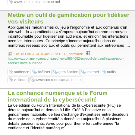
www.commentcamarche.net
Mettre un outil de gamification pour fidéliser
vos visiteurs
Appliquer les mécanismes du jeu à l'ergonomie et aux contenus d'un
site web : la « gamification » s'impose aujourd'hui comme un moyen
incontournable pour fidéliser son audience, et enrichir les interactions
avec les internautes. Ce principe s'incarne aujourd'hui dans de
nombreux réseaux sociaux et outils qui permettent aux entreprises ....
-
Tue 18 Feb 2014 04:40:12 PM CET - permalink
-
http://www.commentcamarche.net/news/5864052-un-outil-de-gamification-pour-
fideliser-notre-audience
audience
fidéliser
gamification
Internet
outils
visiteurs
www.commentcamarche.net
La confiance numérique et le Forum
international de la cybersécurité
La 6e édition du Forum International de la Cybersécurité (FIC) se
déroule aujourd'hui et demain à Lille. Créé à l'initiative de la
gendarmerie nationale, ce lieu d'échange d'expertises entre décideurs
du monde de la cybersécurité a donné lieu aujourd'hui à plusieurs
débats passionnants. Avec pour pour thème fort cette année "la
confiance et l'identité numérique".