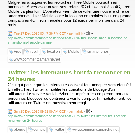
Malgré les attaques et les reproches, Free Mobile poursuit ses
annonces. Après avoir ouvert ses forfaits 3G et low cost à la 4G, Free
Mobile va plus loin. L'opérateur vient de dévoiler une nouvelle offre de
smartphones. Free Mobile lance la location de mobiles haut de gamme
compatibles 4G. Trois modèles pour 12 euros par mois pendant 24
mois. ...
-
Tue 17 Dec 2013 05:47:38 PM CET - permalink
-
http://www.commentcamarche.net/news/5863696-free-mobile-lance-la-location-de-
smartphones-haut-de-gamme
Free
free.fr
location
Mobile
smartphones
www.commentcamarche.net
Twitter : les internautes l'ont fait renoncer en
24 heures
Celui qui pense que les internautes doivent tout accepter sera étonné !
En effet, hier, Twitter a modifié les conditions de blocage d'un
utilisateur. Le service voulait éviter les représailles en permettant aux
personnes bloquées de continuer à voir le compte. Immédiatement, les
utilisateurs de Twitter ont massivement réagi ...
-
Sun 15 Dec 2013 09:21:09 AM CET - permalink
-
http://www.commentcamarche.net/news/5863675-twitter-les-internautes-l-ont-fait-
renoncer-en-24-heures
bloqué
compte
Twitter
www.commentcamarche.net