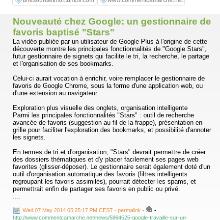
unesourisetmoi.tumblr.com
www.commentcamarche.net
Nouveauté chez Google: un gestionnaire de
favoris baptisé "Stars"
La vidéo publiée par un utilisateur de Google Plus à l'origine de cette
découverte montre les principales fonctionnalités de "Google Stars",
futur gestionnaire de signets qui facilite le tri, la recherche, le partage
et l'organisation de ses bookmarks.
Celui-ci aurait vocation à enrichir, voire remplacer le gestionnaire de
favoris de Google Chrome, sous la forme d'une application web, ou
d'une extension au navigateur.
Exploration plus visuelle des onglets, organisation intelligente
Parmi les principales fonctionnalités "Stars" : outil de recherche
avancée de favoris (suggestion au fil de la frappe), présentation en
grille pour faciliter l'exploration des bookmarks, et possibilité d'annoter
les signets.
En termes de tri et d'organisation, "Stars" devrait permettre de créer
des dossiers thématiques et d'y placer facilement ses pages web
favorites (glisser-déposer). Le gestionnaire serait également doté d'un
outil d'organisation automatique des favoris (filtres intelligents
regroupant les favoris assimilés), pourrait détecter les spams, et
permettrait enfin de partager ses favoris en public ou privé.
....
-
Wed 07 May 2014 05:25:17 PM CEST - permalink
-
http://www.commentcamarche.net/news/5864525-google-travaille-sur-un-