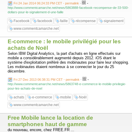
-
Fri 24 Jan 2014 06:24:33 PM CET - permalink
-
http://www.commentcamarche.net/news/5863888-facebook-recompense-de-33-500-
dollars-pour-le-signalement-d-une-faille
Facebook
facebook
faille
récompense
signalement
www.commentcamarche.net
E-commerce : le mobile privilégié pour les
achats de Noël
Selon IBM Digital Analytics, la part d'achats en ligne effectués sur
mobile a considérablement augmenté depuis 2012. iOS étant le
système d'exploitation préféré des mobinautes pour faire leur shopping.
Les mobinautes étaient nombreux à se connecter le jour du 25
décembre.
-
Fri 27 Dec 2013 06:38:31 PM CET - permalink
-
http://www.commentcamarche.net/news/5863748-e-commerce-le-mobile-privilegie-
pour-les-achats-de-noel
achats
e-commerce
mobile
Noël
www.commentcamarche.net
Free Mobile lance la location de
smartphones haut de gamme
du nouveau, encore, chez FREE.FR ...