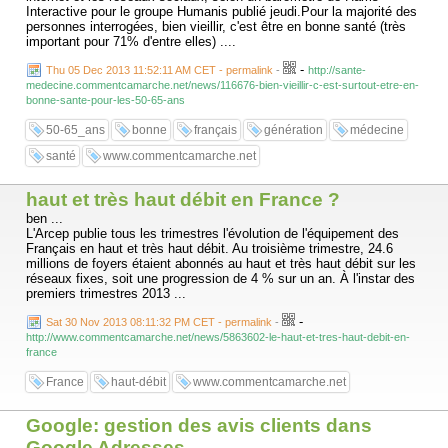
Interactive pour le groupe Humanis publié jeudi.Pour la majorité des
personnes interrogées, bien vieillir, c'est être en bonne santé (très
important pour 71% d'entre elles) ....
-
Thu 05 Dec 2013 11:52:11 AM CET - permalink
-
http://sante-
medecine.commentcamarche.net/news/116676-bien-vieillir-c-est-surtout-etre-en-
bonne-sante-pour-les-50-65-ans
50-65_ans
bonne
français
génération
médecine
santé
www.commentcamarche.net
haut et très haut débit en France ?
ben ...
L'Arcep publie tous les trimestres l'évolution de l'équipement des
Français en haut et très haut débit. Au troisième trimestre, 24.6
millions de foyers étaient abonnés au haut et très haut débit sur les
réseaux fixes, soit une progression de 4 % sur un an. À l'instar des
premiers trimestres 2013 ...
-
Sat 30 Nov 2013 08:11:32 PM CET - permalink
-
http://www.commentcamarche.net/news/5863602-le-haut-et-tres-haut-debit-en-
france
France
haut-débit
www.commentcamarche.net
Google: gestion des avis clients dans
Google Adresses