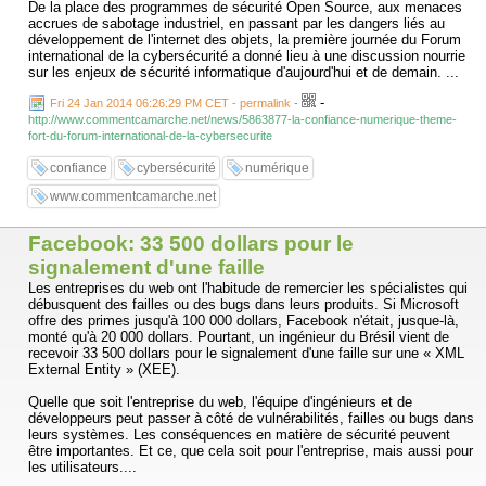
De la place des programmes de sécurité Open Source, aux menaces
accrues de sabotage industriel, en passant par les dangers liés au
développement de l'internet des objets, la première journée du Forum
international de la cybersécurité a donné lieu à une discussion nourrie
sur les enjeux de sécurité informatique d'aujourd'hui et de demain. ...
-
Fri 24 Jan 2014 06:26:29 PM CET - permalink
-
http://www.commentcamarche.net/news/5863877-la-confiance-numerique-theme-
fort-du-forum-international-de-la-cybersecurite
confiance
cybersécurité
numérique
www.commentcamarche.net
Facebook: 33 500 dollars pour le
signalement d'une faille
Les entreprises du web ont l'habitude de remercier les spécialistes qui
débusquent des failles ou des bugs dans leurs produits. Si Microsoft
offre des primes jusqu'à 100 000 dollars, Facebook n'était, jusque-là,
monté qu'à 20 000 dollars. Pourtant, un ingénieur du Brésil vient de
recevoir 33 500 dollars pour le signalement d'une faille sur une « XML
External Entity » (XEE).
Quelle que soit l'entreprise du web, l'équipe d'ingénieurs et de
développeurs peut passer à côté de vulnérabilités, failles ou bugs dans
leurs systèmes. Les conséquences en matière de sécurité peuvent
être importantes. Et ce, que cela soit pour l'entreprise, mais aussi pour
les utilisateurs....