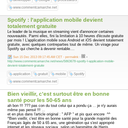
développer
Google
processeurs
www.commentcamarche.net
Spotify : l'application mobile devient
totalement gratuite
Le leader de la musique en streaming vient d'annoncer certaines
nouveautés. Parmi elles, fini la limitation à 10 heures d'écoute gratuite
par mois ! L'application mobile sous Android et iOS devient totalement
gratuite, avec quelques contreparties tout de même. Un virage pour
Spotify qui cherche à devenir rentable....
-
Sun 15 Dec 2013 09:17:45 AM CET - permalink
-
http://www.commentcamarche.net/news/5863678-spotify-l-application-mobile-
devient-totalement-gratuite
application
gratuit
mobile
Spotify
www.commentcamarche.net
Bien vieillir, c'est surtout être en bonne
santé pour les 50-65 ans
ah bon !!! ??? pas con du tout celui qui a pondu ça ... je n'y aurais
même pas pensé !!! ...
et en plus dans l'article original : " AFP " et pis quoi encore ^^
^Bien vieillir, c'est être en bonne santé pour la grande majorité des
Français âgés de 50 à 65 ans, une génération qui s'est approprié
internet et les réseaux sociaux, selon un baromètre de Harris