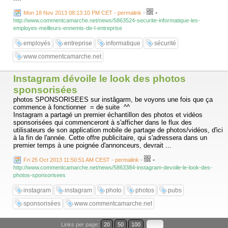
-
Mon 18 Nov 2013 08:13:10 PM CET - permalink
-
http://www.commentcamarche.net/news/5863524-securite-informatique-les-
employes-meilleurs-ennemis-de-l-entreprise
employés
entreprise
informatique
sécurité
www.commentcamarche.net
Instagram dévoile le look des photos
sponsorisées
photos SPONSORISEES sur instâgarm, be voyons une fois que ça
commence à fonctionner = de suite ^^
Instagram a partagé un premier échantillon des photos et vidéos
sponsorisées qui commenceront à s'afficher dans le flux des
utilisateurs de son application mobile de partage de photos/vidéos, d'ici
à la fin de l'année. Cette offre publicitaire, qui s'adressera dans un
premier temps à une poignée d'annonceurs, devrait ...
-
Fri 25 Oct 2013 11:50:51 AM CEST - permalink
-
http://www.commentcamarche.net/news/5863384-instagram-devoile-le-look-des-
photos-sponsorisees
instagram
instagram
photo
photos
pubs
sponsorisées
www.commentcamarche.net
Links per page:
20
50
100