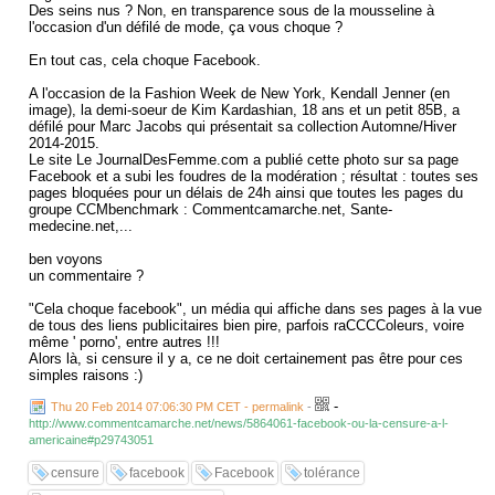
Des seins nus ? Non, en transparence sous de la mousseline à
l'occasion d'un défilé de mode, ça vous choque ?
En tout cas, cela choque Facebook.
A l'occasion de la Fashion Week de New York, Kendall Jenner (en
image), la demi-soeur de Kim Kardashian, 18 ans et un petit 85B, a
défilé pour Marc Jacobs qui présentait sa collection Automne/Hiver
2014-2015.
Le site Le JournalDesFemme.com a publié cette photo sur sa page
Facebook et a subi les foudres de la modération ; résultat : toutes ses
pages bloquées pour un délais de 24h ainsi que toutes les pages du
groupe CCMbenchmark : Commentcamarche.net, Sante-
medecine.net,...
ben voyons
un commentaire ?
"Cela choque facebook", un média qui affiche dans ses pages à la vue
de tous des liens publicitaires bien pire, parfois raCCCColeurs, voire
même ' porno', entre autres !!!
Alors là, si censure il y a, ce ne doit certainement pas être pour ces
simples raisons :)
-
Thu 20 Feb 2014 07:06:30 PM CET - permalink
-
http://www.commentcamarche.net/news/5864061-facebook-ou-la-censure-a-l-
americaine#p29743051
censure
facebook
Facebook
tolérance