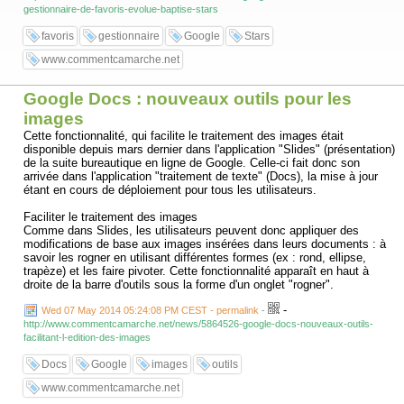
gestionnaire-de-favoris-evolue-baptise-stars
favoris
gestionnaire
Google
Stars
www.commentcamarche.net
Google Docs : nouveaux outils pour les
images
Cette fonctionnalité, qui facilite le traitement des images était
disponible depuis mars dernier dans l'application "Slides" (présentation)
de la suite bureautique en ligne de Google. Celle-ci fait donc son
arrivée dans l'application "traitement de texte" (Docs), la mise à jour
étant en cours de déploiement pour tous les utilisateurs.
Faciliter le traitement des images
Comme dans Slides, les utilisateurs peuvent donc appliquer des
modifications de base aux images insérées dans leurs documents : à
savoir les rogner en utilisant différentes formes (ex : rond, ellipse,
trapèze) et les faire pivoter. Cette fonctionnalité apparaît en haut à
droite de la barre d'outils sous la forme d'un onglet "rogner".
-
Wed 07 May 2014 05:24:08 PM CEST - permalink
-
http://www.commentcamarche.net/news/5864526-google-docs-nouveaux-outils-
facilitant-l-edition-des-images
Docs
Google
images
outils
www.commentcamarche.net