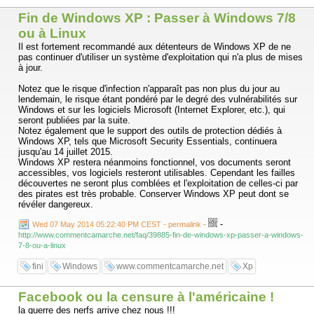
Fin de Windows XP : Passer à Windows 7/8
ou à Linux
Il est fortement recommandé aux détenteurs de Windows XP de ne
pas continuer d'utiliser un système d'exploitation qui n'a plus de mises
à jour.
Notez que le risque d'infection n'apparaît pas non plus du jour au
lendemain, le risque étant pondéré par le degré des vulnérabilités sur
Windows et sur les logiciels Microsoft (Internet Explorer, etc.), qui
seront publiées par la suite.
Notez également que le support des outils de protection dédiés à
Windows XP, tels que Microsoft Security Essentials, continuera
jusqu'au 14 juillet 2015.
Windows XP restera néanmoins fonctionnel, vos documents seront
accessibles, vos logiciels resteront utilisables. Cependant les failles
découvertes ne seront plus comblées et l'exploitation de celles-ci par
des pirates est très probable. Conserver Windows XP peut dont se
révéler dangereux.
-
Wed 07 May 2014 05:22:40 PM CEST - permalink
-
http://www.commentcamarche.net/faq/39885-fin-de-windows-xp-passer-a-windows-
7-8-ou-a-linux
fini
Windows
www.commentcamarche.net
Xp
Facebook ou la censure à l'américaine !
la guerre des nerfs arrive chez nous !!!