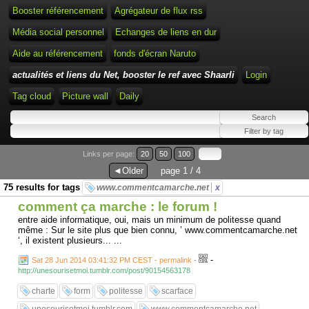
Booster référencement
Agrégateur de flux rss
Média social personnel
Echanges de liens en dur
Aide au référencement
fonds d'écran Naruto
actualités et liens du Net, booster le ref avec Shaarli
Login
Tag cloud
Picture wall
Daily
Links per page:
20
50
100
◄Older
page 1 / 4
75 results for tags
www.commentcamarche.net
x
comment ça marche : le forum !
entre aide informatique, oui, mais un minimum de politesse quand
même : Sur le site plus que bien connu, ’ www.commentcamarche.net
‘, il existent plusieurs... ...
-
Sat 28 Jun 2014 03:41:32 PM CEST - permalink
-
http://unesourisetmoi.tumblr.com/post/90154563178
charte
form
politesse
scarface