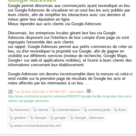
Google permet désormais aux commerçants ayant revendiqué un lieu
sur Google Adresses de visualiser en un seul lieu les avis publiés par
leurs clients, afin de simplifier les interactions avec ces derniers et
mieux gérer leur réputation en ligne.
Mieux répondre aux avis clients via Google Adresses
Désormais, les entreprises locales gérant leur lieu via Google
Adresses disposent sur l'interface de leur compte d'une page où sont
regroupés l'ensemble des avis clients.
our rappel, Google Adresses permet aux petits commerces de créer un
lieu, ou d'en revendiquer la propriété sur Google, afin de gagner en
visibilité sur différents services (moteur de recherche, Google Maps,
Google+ sur web et applications mobiles), et fournir à leurs clients des
informations concernant leur établissement.
Google Adresses est devenu incontournable dans la mesure où celui-ci
rend visible sur la première page de résultats de Google les avis et
notes affectés par les internautes à un lieu. ...
-
Tue 26 Nov 2013 06:17:40 PM CET - permalink
-
http://www.commentcamarche.net/news/5863570-google-facilite-la-gestion-des-avis-
clients-via-google-adresses
Adresses
clients
commentaires
commerçants
fiche
gestion
Google
google
Google_Adresses
www.commentcamarche.net