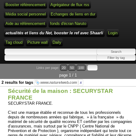
Booster référencement
Agrégateur de flux rss
Média social personnel
Echanges de liens en dur
Aide au référencement
fonds d'écran Naruto
actualités et liens du Net, booster le ref avec Shaarli
Login
Tag cloud
Picture wall
Daily
Links per page:
20
50
100
page 1 / 1
2 results for tags
www.naturelweb.com
x
Sécurité de la maison : SECURYSTAR
FRANCE
SECURYSTAR FRANCE.
C’est une marque établie et reconnue de tous les professionnels
depuis de nombreuses années qui fabrique, » à la française » du
matériel de sécurité de qualité reconnu ET certifier par les compagnies
d’assurances, mais surtout par le CNPP ( Centre National de
Prévention et de Protection ), organisme indépendant qui teste tout ce
genre de matériel avec sérieux, compétence et fiabilité et leur décerne