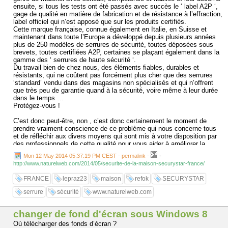
ensuite, si tous les tests ont été passés avec succès le ‘ label A2P ‘,
gage de qualité en matière de fabrication et de résistance à l’effraction,
label officiel qui n’est apposé que sur les produits certifiés.
Cette marque française, connue également en Italie, en Suisse et
maintenant dans toute l’Europe a développé depuis plusieurs années
plus de 250 modèles de serrures de sécurité, toutes déposées sous
brevets, toutes certifiées A2P, certaines se plaçant également dans la
gamme des ‘ serrures de haute sécurité ‘.
Du travail bien de chez nous, des éléments fiables, durables et
résistants, qui ne coûtent pas forcément plus cher que des serrures
‘standard’ vendu dans des magasins non spécialisés et qui n’offrent
que très peu de garantie quand à la sécurité, voire même à leur durée
dans le temps …
Protégez-vous !
C’est donc peut-être, non , c’est donc certainement le moment de
prendre vraiment conscience de ce problème qui nous concerne tous
et de réfléchir aux divers moyens qui sont mis à votre disposition par
des professionnels de cette qualité pour vous aider à améliorer la
sécurité de votre domicile, de vos biens, mais aussi votre tranquillité
-
Mon 12 May 2014 05:37:19 PM CEST - permalink
-
personnelle et le confort de vie de toute votre famille.
http://www.naturelweb.com/2014/05/securite-de-la-maison-securystar-france/
Vous pouvez également trouver sur les sites officiels toutes les
références, les caractéristiques et les tarifs des divers produits
FRANCE
lepraz23
maison
refok
SECURYSTAR
existants et qui peuvent vous être proposés, alors ça vaut quand
même la peine d’y consacrer un peu de temps, non ?
serrure
sécurité
www.naturelweb.com
........................
changer de fond d'écran sous Windows 8
Où télécharger des fonds d’écran ?