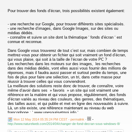
Pour trouver des fonds d’écran, trois possibilités existent également:
- une recherche sur Google, pour trouver différents sites spécialisés.
- une recherche d’images, dans Google Images, sur des sites ou
médias dédiés.
- connaître et suivre un site dont la thématique ‘ fonds d’écran ‘ est
connue et reconnue.
Dans Google vous trouverez de tout c’est sur, mais combien de temps
mettrez-vous pour obtenir un fichier qui soit vraiment un fond d’écran,
qui vous plaise, qui soit à la taille de l’écran de votre PC ?
Les recherches dans les moteurs sur des images, les recherches
dans des médias dédiés, vont elles aussi vous fournir des millions de
réponses, mais il faudra aussi passer et surtout perdre du temps, une
fois de plus pour faire une sélection, un tri, dans cette masse pour
réussir à trouver celles qui vous conviendront.
La meilleure des solutions reste donc de trouver, de connaître, voire
même d’avoir dans ses » favoris » un site qui soit vraiment une
référence en la matière et qui vous propose, régulièrement, des fonds
d’écran variés au niveau des couleurs, des genres, des thématiques,
des tailles aussi, et qui publie et met en ligne des nouveautés à suivre.
Là, un site existe, une référence maintenant au niveau du web
francophone : ‘ www.unesourisetmoi.info ‘.
-
Mon 12 May 2014 05:35:24 PM CEST - permalink
-
Un incontournable qui dispose déjà de plusieurs centaines de milliers
http://www.naturelweb.com/2014/04/changer-de-fond-decran-sous-windows-8/
de fonds d’écran, en tous genres, et surtout, cerise sur le gâteau, en
les proposant en téléchargement 100% gratuit et sécurisé.