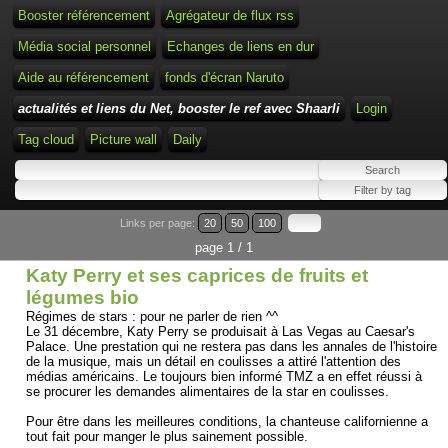
Booster référencement
Agrégateur de flux rss
Média social personnel
Echanges de liens en dur
Aide au référencement
fonds d'écran Naruto
actualités et liens du Net, booster le ref avec Shaarli
Login
Tag cloud
Picture wall
Daily
Links per page:
20
50
100
page 1 / 1
Katy Perry et ses caprices de fruits et
légumes bio
Régimes de stars : pour ne parler de rien ^^
Le 31 décembre, Katy Perry se produisait à Las Vegas au Caesar's
Palace. Une prestation qui ne restera pas dans les annales de l'histoire
de la musique, mais un détail en coulisses a attiré l'attention des
médias américains. Le toujours bien informé TMZ a en effet réussi à
se procurer les demandes alimentaires de la star en coulisses.
Pour être dans les meilleures conditions, la chanteuse californienne a
tout fait pour manger le plus sainement possible.