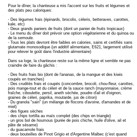
Pour le dîner, la chanteuse a mis l'accent sur les fruits et légumes et
des plats peu caloriques:
- Des légumes frais (épinards, brocolis, céleris, betteraves, carottes,
kale, etc)
- Deux grands paniers de fruits (dont un panier de fruits tropicaux)
- Le menu du dîner doit prévoir une option végétarienne et du quinoa ou
de la semoule.
- Tous les plats devront être faibles en calories, sains et certifiés sans
glutamate monosodique (un additif alimentaire, E621, largement utilisé
pour relever le goût dans l'industrie alimentaire)
Dans sa loge, la chanteuse reste sur la même ligne et semble ne pas
craindre de faire du gâchis :
- Des fruits frais bio (dont de l'ananas, de la mangue et des kiwis
coupés en tranches)
- Des crudités frais et coupés (concombre, brocoli, chou-fleur, carottes,
pois mange-tout et du céleri et de la sauce ranch (mayonnaise, crème
fraîche, ciboulette, persil, aneth séchée, poudre d'ail et d'oignon,
graines de céleri, paprika, moutarde, jus de citron)
- Du granola "sain" (un mélange de flocons d'avoine, d'amandes et de
miel)
- des figues sèches
- des chips tortilla au maïs complet (des chips en triangle)
- un gros bol de houmous (purée de pois chiche, huile d'olive, ail et
pâte de sésame)
- du guacamole frais
- deux bouteilles de Pinot Grigio et d'Argentine Malbec (c'est quand