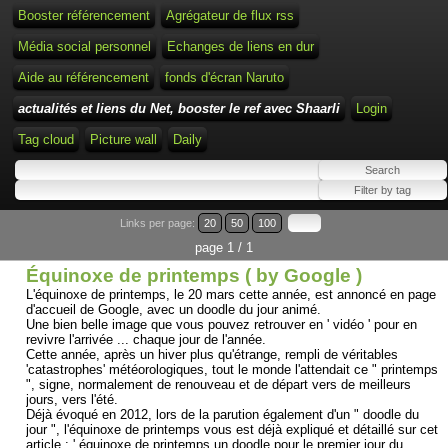
Booster référencement
Agrégateur de flux rss
Média social personnel
Echanges de liens en dur
Aide au référencement
fonds d'écran Naruto
actualités et liens du Net, booster le ref avec Shaarli
Login
Tag cloud
Picture wall
Daily
Links per page:
20
50
100
page 1 / 1
Équinoxe de printemps ( by Google )
L'équinoxe de printemps, le 20 mars cette année, est annoncé en page
d'accueil de Google, avec un doodle du jour animé.
Une bien belle image que vous pouvez retrouver en ' vidéo ' pour en
revivre l'arrivée ... chaque jour de l'année.
Cette année, après un hiver plus qu'étrange, rempli de véritables
'catastrophes' météorologiques, tout le monde l'attendait ce " printemps
", signe, normalement de renouveau et de départ vers de meilleurs
jours, vers l'été.
Déjà évoqué en 2012, lors de la parution également d'un " doodle du
jour ", l'équinoxe de printemps vous est déjà expliqué et détaillé sur cet
article : ' équinoxe de printemps,un doodle pour le premier jour du