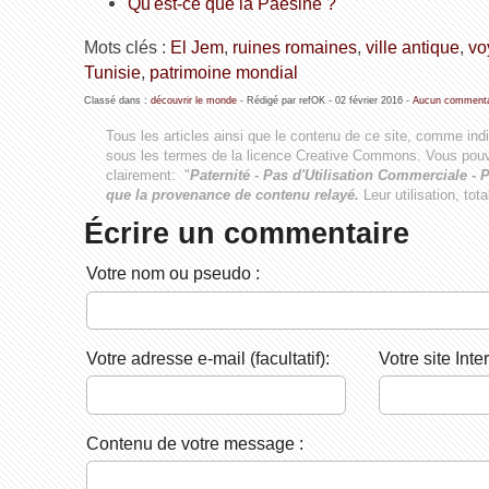
Qu'est-ce que la Paésine ?
Mots clés :
El Jem
,
ruines romaines
,
ville antique
,
vo
Tunisie
,
patrimoine mondial
Classé dans :
découvrir le monde
- Rédigé par refOK -
02 février 2016
-
Aucun commenta
Tous les articles ainsi que le contenu de ce site, comme ind
sous les termes de la licence
Creative Commons
. Vous pouv
clairement: "
Paternité - Pas d'Utilisation Commerciale - P
que la provenance de contenu relayé.
Leur utilisation, tot
Écrire un commentaire
Votre nom ou pseudo :
Votre adresse e-mail (facultatif):
Votre site Inter
Contenu de votre message :