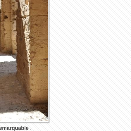
remarquable
.