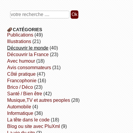
CATÉGORIES
publications
(49)
illustrations
(21)
découvrir le monde
(40)
découvrir la France
(23)
avec humour
(18)
avis consommateurs
(31)
côté pratique
(47)
Francophonie
(16)
Brico / Déco
(23)
Santé / Bien être
(42)
Musique,TV et autres peoples
(28)
Automobile
(4)
informatique
(36)
la tête dans le code
(18)
Blog ou site avec PluXml
(9)
la vie du site
(3)