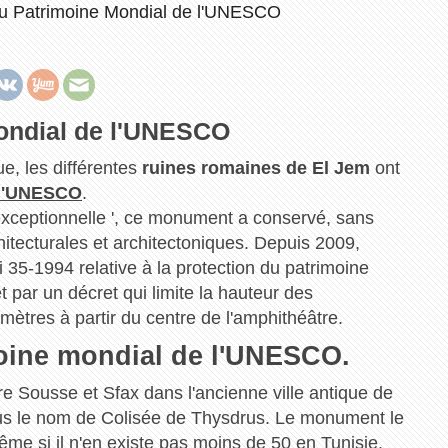
au Patrimoine Mondial de l'UNESCO
ondial de l'UNESCO
ue, les différentes
ruines romaines de El Jem
ont
 l'UNESCO
.
' exceptionnelle ', ce monument a conservé, sans
hitecturales et architectoniques. Depuis 2009,
i 35-1994 relative à la protection du patrimoine
et par un décret qui limite la hauteur des
mètres à partir du centre de l'amphithéâtre.
imoine mondial de l'UNESCO.
re Sousse et Sfax dans l'ancienne ville antique de
ous le nom de Colisée de Thysdrus. Le monument le
me si il n'en existe pas moins de 50 en Tunisie.