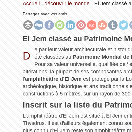
Accueil
-
découvrir le monde
-
El Jem classé 
Partagez avec vos amis ...
El Jem classé au Patrimoine M
e par leur valeur architecturale et historiq
D
été classées au
Patrimoine Mondial de
Pour sa valeur universelle, qualifiée de 
altérations, la plupart de ses composantes arc
l’
amphithéâtre d’El Jem
est protégé par la Lo
archéologique, historique et arts traditionnels 
constructions à 5 mètres, sur un rayon de 300 
Inscrit sur la liste du Patr
L'amphithéâtre d'El Jem est situé à El Jem ent
Thysdrus. Il est d'ailleurs également connu s
plus connu d'El Jem reste son amphithéâtre mê