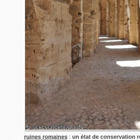
ruines romaines
:
un état de conservation 