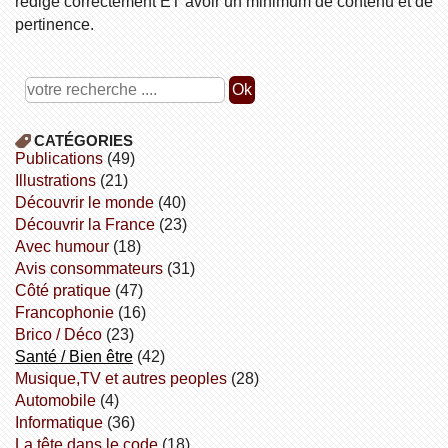
rédigé correctement ET avoir un minimum de contenu et de
pertinence.
CATÉGORIES
publications
(49)
illustrations
(21)
découvrir le monde
(40)
découvrir la France
(23)
avec humour
(18)
avis consommateurs
(31)
côté pratique
(47)
Francophonie
(16)
Brico / Déco
(23)
Santé / Bien être
(42)
Musique,TV et autres peoples
(28)
Automobile
(4)
informatique
(36)
la tête dans le code
(18)