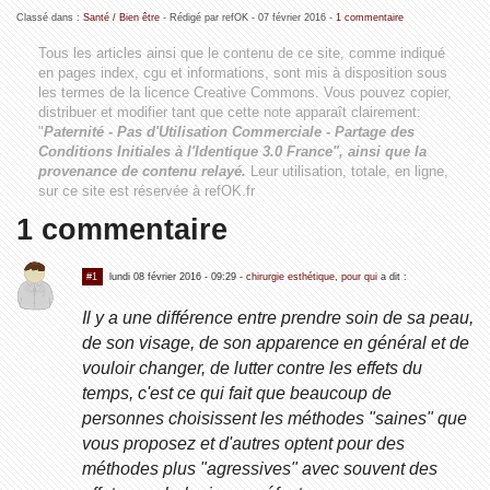
Classé dans :
Santé / Bien être
- Rédigé par refOK -
07 février 2016
-
1 commentaire
Tous les articles ainsi que le contenu de ce site, comme indiqué
en pages index, cgu et informations, sont mis à disposition sous
les termes de la licence
Creative Commons
. Vous pouvez copier,
distribuer et modifier tant que cette note apparaît clairement:
"
Paternité - Pas d'Utilisation Commerciale - Partage des
Conditions Initiales à l'Identique 3.0 France", ainsi que la
provenance de contenu relayé.
Leur utilisation, totale, en ligne,
sur ce site est réservée à refOK.fr
1 commentaire
#1
lundi 08 février 2016 - 09:29
-
chirurgie esthétique, pour qui
a dit :
Il y a une différence entre prendre soin de sa peau,
de son visage, de son apparence en général et de
vouloir changer, de lutter contre les effets du
temps, c'est ce qui fait que beaucoup de
personnes choisissent les méthodes "saines" que
vous proposez et d'autres optent pour des
méthodes plus "agressives" avec souvent des