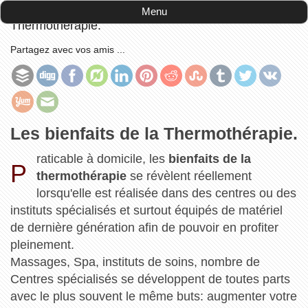
Accueil
-
côté pratique
-
Les bienfaits de la
Menu
Thermothérapie.
Partagez avec vos amis ...
Les bienfaits de la Thermothérapie.
raticable à domicile, les
bienfaits de la
P
thermothérapie
se révèlent réellement
lorsqu'elle est réalisée dans des centres ou des
instituts spécialisés et surtout équipés de matériel
de dernière génération afin de pouvoir en profiter
pleinement.
Massages, Spa, instituts de soins, nombre de
Centres spécialisés se développent de toutes parts
avec le plus souvent le même buts: augmenter votre