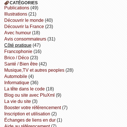
CATÉGORIES
publications
(49)
illustrations
(21)
découvrir le monde
(40)
découvrir la France
(23)
avec humour
(18)
avis consommateurs
(31)
côté pratique
(47)
Francophonie
(16)
Brico / Déco
(23)
Santé / Bien être
(42)
Musique,TV et autres peoples
(28)
Automobile
(4)
informatique
(36)
la tête dans le code
(18)
Blog ou site avec PluXml
(9)
la vie du site
(3)
booster votre référencement
(7)
inscription et utilisation
(2)
échanges de liens en dur
(1)
aide au référencement
(7)