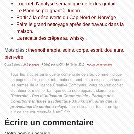
Logiciel d'analyse sémantique de textes gratuit.
Le Paon se plaignant à Junon
Partir à la découverte du Cap Nord en Norvège
Faire le grand nettoyage après des travaux dans la
maison.
La recette des crêpes au whisky .
Mots clés :
thermothérapie
,
soins
,
corps
,
esprit
,
douleurs
,
bien-être
,
Classé dans :
côté pratique
- Rédigé par refOK -
10 février 2016
-
Aucun commentaire
Tous les articles ainsi que le contenu de ce site, comme indiqué
en pages index, cgu et informations, sont mis à disposition sous
les termes de la licence
Creative Commons
. Vous pouvez copier,
distribuer et modifier tant que cette note apparaît clairement:
"
Paternité - Pas d'Utilisation Commerciale - Partage des
Conditions Initiales à l'Identique 3.0 France", ainsi que la
provenance de contenu relayé.
Leur utilisation, totale, en ligne,
sur ce site est réservée à refOK.fr
Écrire un commentaire
Votre nom ou pseudo :