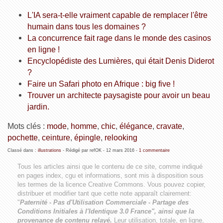
L'IA sera-t-elle vraiment capable de remplacer l'être
humain dans tous les domaines ?
La concurrence fait rage dans le monde des casinos
en ligne !
Encyclopédiste des Lumières, qui était Denis Diderot
?
Faire un Safari photo en Afrique : big five !
Trouver un architecte paysagiste pour avoir un beau
jardin.
Mots clés :
mode
,
homme
,
chic
,
élégance
,
cravate
,
pochette
,
ceinture
,
épingle
,
relooking
Classé dans :
illustrations
- Rédigé par refOK -
12 mars 2016
-
1 commentaire
Tous les articles ainsi que le contenu de ce site, comme indiqué
en pages index, cgu et informations, sont mis à disposition sous
les termes de la licence
Creative Commons
. Vous pouvez copier,
distribuer et modifier tant que cette note apparaît clairement:
"
Paternité - Pas d'Utilisation Commerciale - Partage des
Conditions Initiales à l'Identique 3.0 France", ainsi que la
provenance de contenu relayé.
Leur utilisation, totale, en ligne,