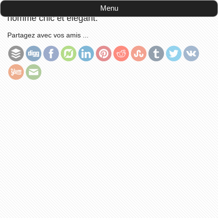
Accueil
-
illustrations
-
4 accessoires de Mode pour
Menu
homme chic et élégant.
Partagez avec vos amis ...