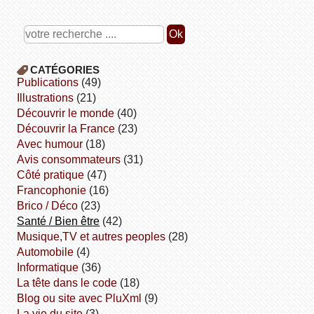
CATÉGORIES
publications
(49)
illustrations
(21)
découvrir le monde
(40)
découvrir la France
(23)
avec humour
(18)
avis consommateurs
(31)
côté pratique
(47)
Francophonie
(16)
Brico / Déco
(23)
Santé / Bien être
(42)
Musique,TV et autres peoples
(28)
Automobile
(4)
informatique
(36)
la tête dans le code
(18)
Blog ou site avec PluXml
(9)
la vie du site
(3)