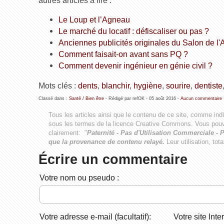
Le Loup et l’Agneau
Le marché du locatif : défiscaliser ou pas ?
Anciennes publicités originales du Salon de l'
Comment faisait-on avant sans PQ ?
Comment devenir ingénieur en génie civil ?
Mots clés :
dents
,
blanchir
,
hygiène
,
sourire
,
dentiste
Classé dans :
Santé / Bien être
- Rédigé par refOK -
05 août 2016
-
Aucun commentaire
Tous les articles ainsi que le contenu de ce site, comme ind
sous les termes de la licence
Creative Commons
. Vous pouv
clairement: "
Paternité - Pas d'Utilisation Commerciale - P
que la provenance de contenu relayé.
Leur utilisation, tot
Écrire un commentaire
Votre nom ou pseudo :
Votre adresse e-mail (facultatif):
Votre site Inter