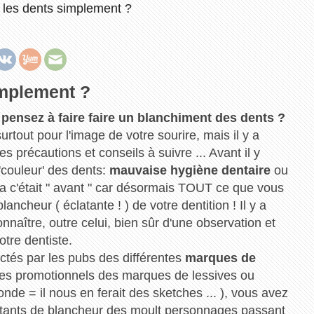
les dents simplement ?
implement ?
pensez à faire faire un blanchiment des dents ?
rtout pour l'image de votre sourire, mais il y a
es précautions et conseils à suivre ... Avant il y
couleur' des dents:
mauvaise hygiène dentaire
ou
a c'était " avant " car désormais TOUT ce que vous
ancheur ( éclatante ! ) de votre dentition ! Il y a
naître, outre celui, bien sûr d'une observation et
otre dentiste.
ctés par les pubs des différentes
marques de
cipes promotionnels des marques de lessives ou
onde = il nous en ferait des sketches ... ), vous avez
clatants de blancheur des moult personnages passant