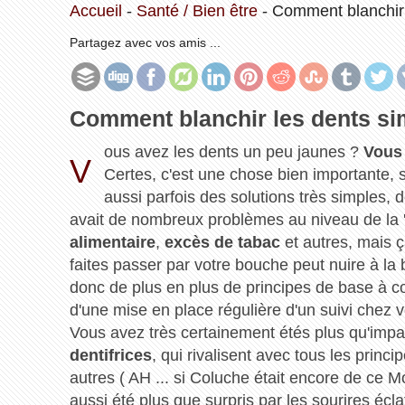
Accueil
-
Santé / Bien être
-
Comment blanchir 
Partagez avec vos amis ...
Comment blanchir les dents s
ous avez les dents un peu jaunes ?
Vous 
V
Certes, c'est une chose bien importante, su
aussi parfois des solutions très simples, d
avait de nombreux problèmes au niveau de la '
alimentaire
,
excès de tabac
et autres, mais ç
faites passer par votre bouche peut nuire à la bl
donc de plus en plus de principes de base à con
d'une mise en place régulière d'un suivi chez v
Vous avez très certainement étés plus qu'impa
dentifrices
, qui rivalisent avec tous les prin
autres ( AH ... si Coluche était encore de ce M
aussi été plus que surpris par les sourires é